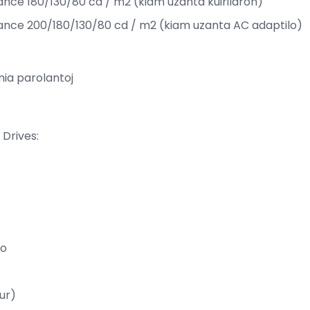
ce 180/130/80 cd / m2 (kiam uzanta kuirilaron)
ce 200/180/130/80 cd / m2 (kiam uzanta AC adaptilo)
nia parolantoj
 Drives:
lo
ur)