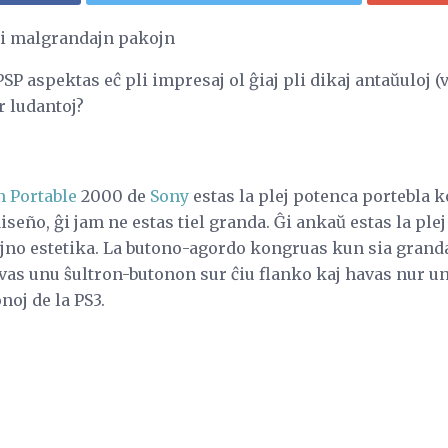
pli malgrandajn pakojn
PSP aspektas eĉ pli impresaj ol ĝiaj pli dikaj antaŭuloj (v
r ludantoj?
n Portable
2000 de
Sony
estas la plej potenca portebla k
iseño, ĝi jam ne estas tiel granda. Ĝi ankaŭ estas la ple
jno estetika. La butono-agordo kongruas kun sia granda f
avas unu ŝultron-butonon sur ĉiu flanko kaj havas nur 
noj de la PS3.