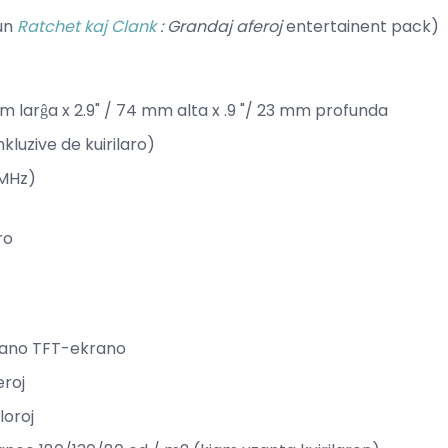
kun
Ratchet kaj Clank
: Grandaj aferoj
entertainent pack)
mm larĝa x 2.9" / 74 mm alta x .9 "/ 23 mm profunda
nkluzive de kuirilaro)
 MHz)
ro
ekrano TFT-ekrano
eroj
loroj