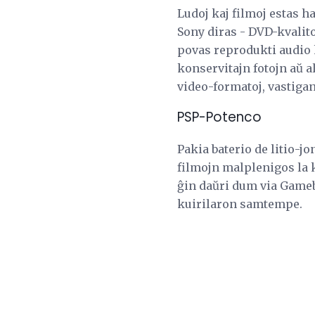
Ludoj kaj filmoj estas h
Sony diras - DVD-kvalit
povas reprodukti audio 
konservitajn fotojn aŭ al
video-formatoj, vastigan
PSP-Potenco
Pakia baterio de litio-
filmojn malplenigos la 
ĝin daŭri dum via Gameb
kuirilaron samtempe.