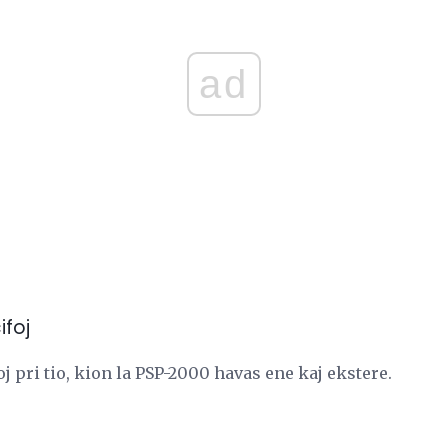
ad
ifoj
j pri tio, kion la PSP-2000 havas ene kaj ekstere.