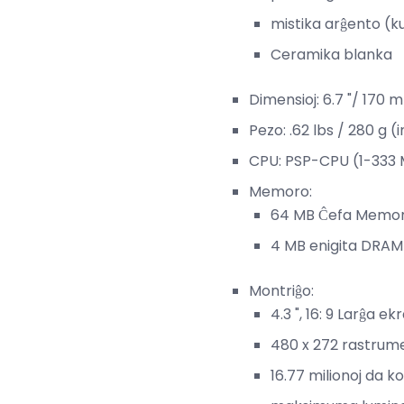
mistika arĝento (
Ceramika blanka
Dimensioj: 6.7 "/ 170 
Pezo: .62 lbs / 280 g (i
CPU: PSP-CPU (1-333
Memoro:
64 MB Ĉefa Memo
4 MB enigita DRAM
Montriĝo:
4.3 ", 16: 9 Larĝa 
480 x 272 rastrum
16.77 milionoj da ko