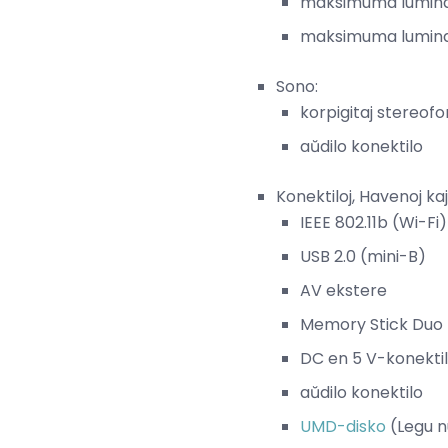
maksimuma luminan
maksimuma luminan
Sono:
korpigitaj stereofo
aŭdilo konektilo
Konektiloj, Havenoj kaj
IEEE 802.11b (Wi-Fi)
USB 2.0 (mini-B)
AV ekstere
Memory Stick Duo
DC en 5 V-konekti
aŭdilo konektilo
UMD-disko
(Legu n