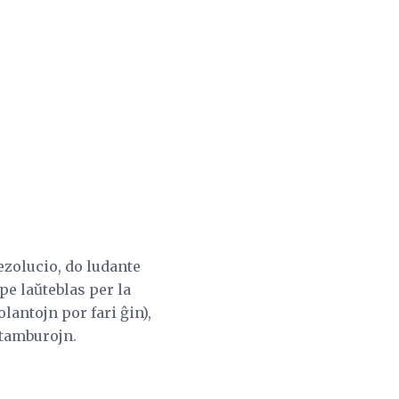
rezolucio, do ludante
pe laŭteblas per la
lantojn por fari ĝin),
 tamburojn.