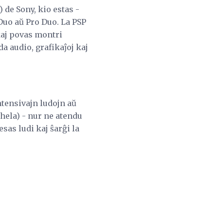
) de Sony, kio estas -
Duo aŭ Pro Duo. La PSP
kaj povas montri
da audio, grafikaĵoj kaj
ntensivajn ludojn aŭ
hela) - nur ne atendu
as ludi kaj ŝarĝi la