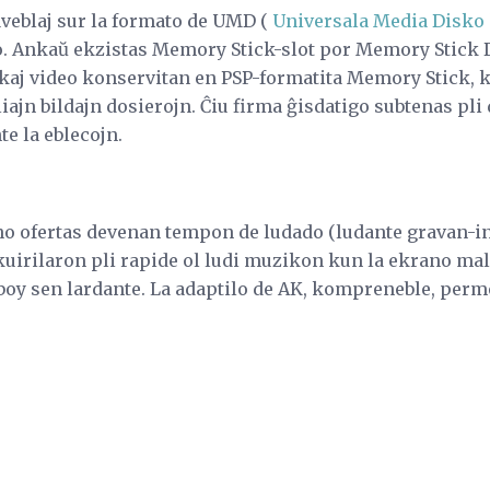
aveblaj sur la formato de UMD (
Universala Media Disko
o. Ankaŭ ekzistas Memory Stick-slot por Memory Stick 
kaj video konservitan en PSP-formatita Memory Stick, 
iajn bildajn dosierojn. Ĉiu firma ĝisdatigo subtenas pli 
te la eblecojn.
jono ofertas devenan tempon de ludado (ludante gravan-i
kuirilaron pli rapide ol ludi muzikon kun la ekrano mal
oy sen lardante. La adaptilo de AK, kompreneble, permes