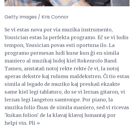
Getty Images / Kris Connor
Se vi estas nova por via muzika instrumento,
Yousician estas la perfekta programo. Eĉ se vi ludis
tempon, Yousician povas esti oportuna ilo. La
programo permesas ludi kune kun ĝi en simila
maniero al muzikaj ludoj kiel Rokenrolo Band.
Tamen, anstataŭ notoj rekte rekte ĉe vi, la notoj
aperas dekstre kaj rulumu maldekstren. Ĉi tio estas
simila al legado de muziko kaj preskaŭ ekzakte
same kiel legi tablaturo, do se vi lernas gitaron, vi
lernas legi langeton samtempe. Por piano, la
muzika folio fluas de simila maniero, sed vi ricevas
'kukan folion' de la klavaj klavoj lumantaj por
helpi vin. Pli »