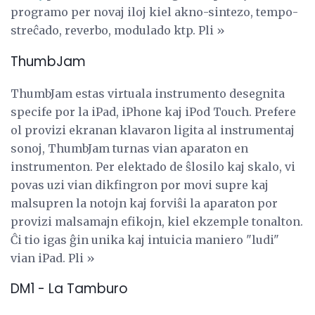
programo per novaj iloj kiel akno-sintezo, tempo-
streĉado, reverbo, modulado ktp. Pli »
ThumbJam
ThumbJam estas virtuala instrumento desegnita
specife por la iPad, iPhone kaj iPod Touch. Prefere
ol provizi ekranan klavaron ligita al instrumentaj
sonoj, ThumbJam turnas vian aparaton en
instrumenton. Per elektado de ŝlosilo kaj skalo, vi
povas uzi vian dikfingron por movi supre kaj
malsupren la notojn kaj forviŝi la aparaton por
provizi malsamajn efikojn, kiel ekzemple tonalton.
Ĉi tio igas ĝin unika kaj intuicia maniero "ludi"
vian iPad. Pli »
DM1 - La Tamburo