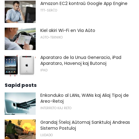
Amazon EC2 kontraŭ Google App Engine
TTT-SERĈO
Kiel akiri Wi-Fi en Via Aŭto
AŬTO-TEKNIKO
Aparataro de la Unua Generacio, iPad
Aparataro, Havenoj kaj Butonoj
IPAD
Sapid posts
Enkonduko al LANs, WANs kaj Aliaj Tipoj de
Areo-Retoj
INTERRETO KAJ RETO
Grandaj Ŝteloj Aŭtomaj Sanktuloj Andreas
Sistemo Postuloj
LUDADO