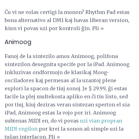
Ĉu vi ne volas certigi la monon? Rhythm Pad estas
bona alternativo al DM1 kaj havas liberan version,
kiun vi povas uzi por kontroli ĝin. Pli »
Animoog
Fanoj de la sintezilo amos Animoog, polifona
sintezilon desegnita specife por la iPad. Animoog
inkluzivas ondformojn de klasikaj Moog-
osciladores kaj permesas al la uzantoj plene
esplori la spacon de tiuj sonoj. Je $ 29.99, ĝi estas
facile la plej multekosta apliko en ĉi tiu listo, sed
por tiuj, kiuj deziras veran sintezan sperton el sia
iPad, Animoog estas la vojo por iri. Animoog
subtenas MIDI en, do vi povas
uzi vian propran
MIDI-regilon
por krei la sonon aŭ simple uzi la
tuŝan interfacon. Pli »