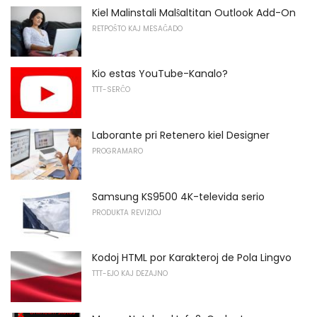
Kiel Malinstali Malŝaltitan Outlook Add-On
RETPOŜTO KAJ MESAĜADO
Kio estas YouTube-Kanalo?
TTT-SERĈO
Laborante pri Retenero kiel Designer
PROGRAMARO
Samsung KS9500 4K-televida serio
PRODUKTA REVIZIOJ
Kodoj HTML por Karakteroj de Pola Lingvo
TTT-EJO KAJ DEZAJNO