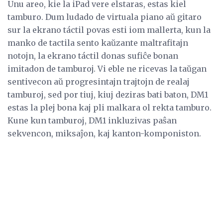
Unu areo, kie la iPad vere elstaras, estas kiel
tamburo. Dum ludado de virtuala piano aŭ gitaro
sur la ekrano táctil povas esti iom mallerta, kun la
manko de tactila sento kaŭzante maltrafitajn
notojn, la ekrano táctil donas sufiĉe bonan
imitadon de tamburoj. Vi eble ne ricevas la taŭgan
sentivecon aŭ progresintajn trajtojn de realaj
tamburoj, sed por tiuj, kiuj deziras bati baton, DM1
estas la plej bona kaj pli malkara ol rekta tamburo.
Kune kun tamburoj, DM1 inkluzivas paŝan
sekvencon, miksaĵon, kaj kanton-komponiston.