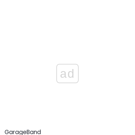
ad
GarageBand