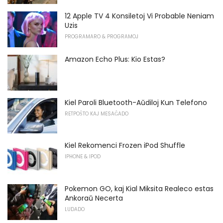
12 Apple TV 4 Konsiletoj Vi Probable Neniam
Uzis
PROGRAMARO & PROGRAMOJ
Amazon Echo Plus: Kio Estas?
Kiel Paroli Bluetooth-Aŭdiloj Kun Telefono
RETPOŜTO KAJ MESAĜADO
Kiel Rekomenci Frozen iPod Shuffle
IPHONE & IPOD
Pokemon GO, kaj Kial Miksita Realeco estas
Ankoraŭ Necerta
LUDADO