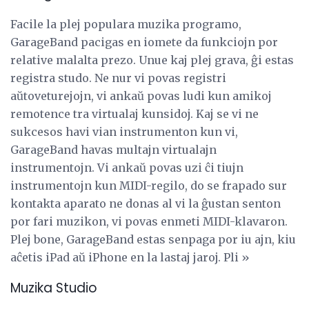
Facile la plej populara muzika programo,
GarageBand pacigas en iomete da funkciojn por
relative malalta prezo. Unue kaj plej grava, ĝi estas
registra studo. Ne nur vi povas registri
aŭtoveturejojn, vi ankaŭ povas ludi kun amikoj
remotence tra virtualaj kunsidoj. Kaj se vi ne
sukcesos havi vian instrumenton kun vi,
GarageBand havas multajn virtualajn
instrumentojn. Vi ankaŭ povas uzi ĉi tiujn
instrumentojn kun MIDI-regilo, do se frapado sur
kontakta aparato ne donas al vi la ĝustan senton
por fari muzikon, vi povas enmeti MIDI-klavaron.
Plej bone, GarageBand estas senpaga por iu ajn, kiu
aĉetis iPad aŭ iPhone en la lastaj jaroj. Pli »
Muzika Studio