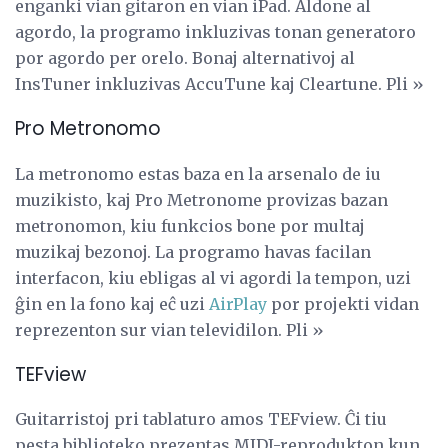
enganki vian gitaron en vian iPad. Aldone al
agordo, la programo inkluzivas tonan generatoro
por agordo per orelo. Bonaj alternativoj al
InsTuner inkluzivas AccuTune kaj Cleartune. Pli »
Pro Metronomo
La metronomo estas baza en la arsenalo de iu
muzikisto, kaj Pro Metronome provizas bazan
metronomon, kiu funkcios bone por multaj
muzikaj bezonoj. La programo havas facilan
interfacon, kiu ebligas al vi agordi la tempon, uzi
ĝin en la fono kaj eĉ uzi
AirPlay
por projekti vidan
reprezenton sur vian televidilon. Pli »
TEFview
Guitarristoj pri tablaturo amos TEFview. Ĉi tiu
pesta biblioteko prezentas MIDI-reprodukton kun