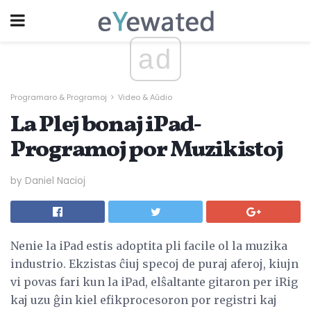
ad
Programaro & Programoj
Video & Aŭdio
La Plej bonaj iPad-
Programoj por Muzikistoj
by Daniel Nacioj
Nenie la iPad estis adoptita pli facile ol la muzika
industrio. Ekzistas ĉiuj specoj de puraj aferoj, kiujn
vi povas fari kun la iPad, elŝaltante gitaron per iRig
kaj uzu ĝin kiel efikprocesoron por registri kaj