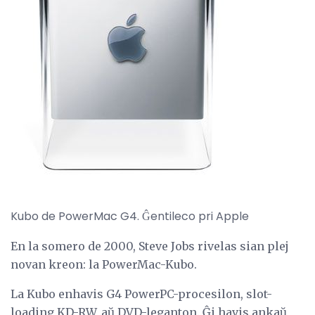
Kubo de PowerMac G4. Ĝentileco pri Apple
En la somero de 2000, Steve Jobs rivelas sian plej
novan kreon: la PowerMac-Kubo.
La Kubo enhavis G4 PowerPC-procesilon, slot-
loading KD-RW, aŭ DVD-leganton. Ĝi havis ankaŭ