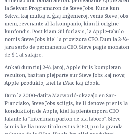
almenaŭ unu bonan aferon: persvadante Apple aĉeti
la Sekvan Programaron de Steve Jobs. Kune kun
Sekva, kaj multaj el ĝiaj inĝenieroj, venis Steve Jobs
mem, revenante al la kompanio, kiun li origine
kunfondis. Post kiam Gil forlasis, la Apple-tabulo
nomis Steve Jobs kiel la provizora CEO. Dum la 2-½-
jara serĉo de permanenta CEO, Steve pagis monaton
de $ 1 al salajro.
Ankaŭ dum tiuj 2-½ jaroj, Apple faris kompletan
rezulton, bazitan plejparte sur Steve Jobs kaj novaj
Apple-produktoj kiel la iMac kaj iBook.
Dum la 2000-datita Macworld-okazaĵo en San-
Francisko, Steve Jobs sciigis, ke li denove prenis la
kondukilojn de Apple, kiel la plentempora CEO,
falante la "interiman parton de sia laboro". Steve
ŝercis ke lia nova titolo estus iCEO, pro la granda