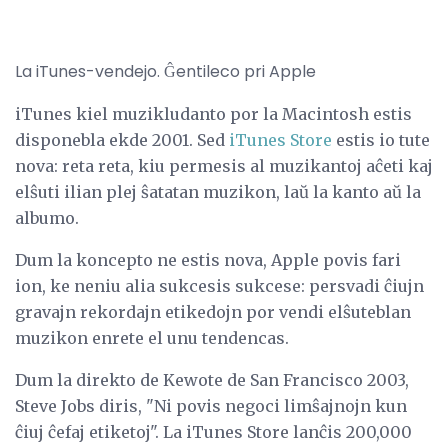
La iTunes-vendejo. Ĝentileco pri Apple
iTunes kiel muzikludanto por la Macintosh estis
disponebla ekde 2001. Sed
iTunes Store
estis io tute
nova: reta reta, kiu permesis al muzikantoj aĉeti kaj
elŝuti ilian plej ŝatatan muzikon, laŭ la kanto aŭ la
albumo.
Dum la koncepto ne estis nova, Apple povis fari
ion, ke neniu alia sukcesis sukcese: persvadi ĉiujn
gravajn rekordajn etikedojn por vendi elŝuteblan
muzikon enrete el unu tendencas.
Dum la direkto de Kewote de San Francisco 2003,
Steve Jobs diris, "Ni povis negoci limŝajnojn kun
ĉiuj ĉefaj etiketoj". La iTunes Store lanĉis 200,000