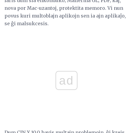
faris dum sia enkonduko; Malferma GL; PDF; kaj,
nova por Mac-uzantoj, protektita memoro. Vi nun
povus kuri multoblajn aplikojn sen ia ajn aplikaĵo,
se ĝi malsukcesis.
ad
Dum CIN X 10.0 havis multajn problemojn, ĝi kreis