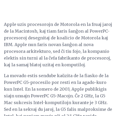
Apple uzis procesorojn de Motorola en la fruaj jaroj
de la Macintosh, kaj tiam faris ŝanĝon al PowerPC-
procesoroj desegnitaj de koalicio de Motorola kaj
IBM. Apple nun faris novan ŝanĝon al nova
procesora arkitekturo, sed ĉi tiu fojo, la kompanio
elektis sin turni al la ĉefa fabrikanto de procesoroj,
kaj la samaj blatoj uzitaj en komputiloj.
La movado estis sendube kaŭzita de la fiasko de la
PowerPC G5-procesilo por resti en la agado-kuro
kun Intel. En la somero de 2003, Apple publikigis
siajn unuajn PowerPC G5-Macojn. Ĉe 2 GHz, la G5
Mac sukcesis Intel-komputilojn kurante je 3 GHz.
Sed en la sekvaj du jaroj, la G5 falis malproksime de
Intel, kaj neniam movis pli ol 2.5 GHz rapide.