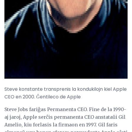
ad
Steve konstante transprenis la kondukilojn kiel Apple
CEO en 2000. Ĝentileco de Apple
Steve Jobs fariĝas Permanenta CEO. Fine de la 1990-
aj jaroj, Apple serĉis permanenta CEO anstataŭi Gil
Amelio, kiu forlasis la firmaon en 1997. Gil faris