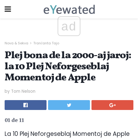
ad
Nova & Sekva
Tranĉanta Tajo
Plej bona de la 2000-aj jaroj:
la 10 Plej Neforgeseblaj
Momentoj de Apple
by Tom Nelson
01 de 11
La 10 Plej Neforgeseblaj Momentoj de Apple