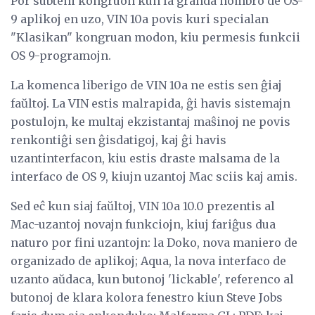
Por subteni kongruon kun la granda nombro de OS-
9 aplikoj en uzo, VIN 10a povis kuri specialan
"Klasikan" kongruan modon, kiu permesis funkcii
OS 9-programojn.
La komenca liberigo de VIN 10a ne estis sen ĝiaj
faŭltoj. La VIN estis malrapida, ĝi havis sistemajn
postulojn, ke multaj ekzistantaj maŝinoj ne povis
renkontiĝi sen ĝisdatigoj, kaj ĝi havis
uzantinterfacon, kiu estis draste malsama de la
interfaco de OS 9, kiujn uzantoj Mac sciis kaj amis.
Sed eĉ kun siaj faŭltoj, VIN 10a 10.0 prezentis al
Mac-uzantoj novajn funkciojn, kiuj fariĝus dua
naturo por fini uzantojn: la Doko, nova maniero de
organizado de aplikoj; Aqua, la nova interfaco de
uzanto aŭdaca, kun butonoj 'lickable', referenco al
butonoj de klara kolora fenestro kiun Steve Jobs