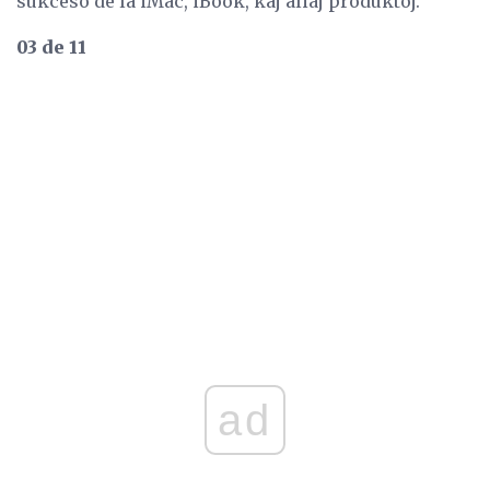
sukceso de la iMac, iBook, kaj aliaj produktoj.
03 de 11
ad