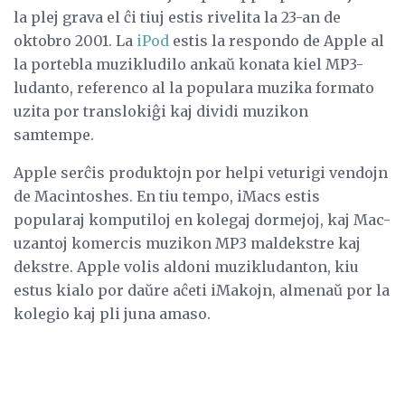
la plej grava el ĉi tiuj estis rivelita la 23-an de
oktobro 2001. La
iPod
estis la respondo de Apple al
la portebla muzikludilo ankaŭ konata kiel MP3-
ludanto, referenco al la populara muzika formato
uzita por translokiĝi kaj dividi muzikon
samtempe.
Apple serĉis produktojn por helpi veturigi vendojn
de Macintoshes. En tiu tempo, iMacs estis
popularaj komputiloj en kolegaj dormejoj, kaj Mac-
uzantoj komercis muzikon MP3 maldekstre kaj
dekstre. Apple volis aldoni muzikludanton, kiu
estus kialo por daŭre aĉeti iMakojn, almenaŭ por la
kolegio kaj pli juna amaso.