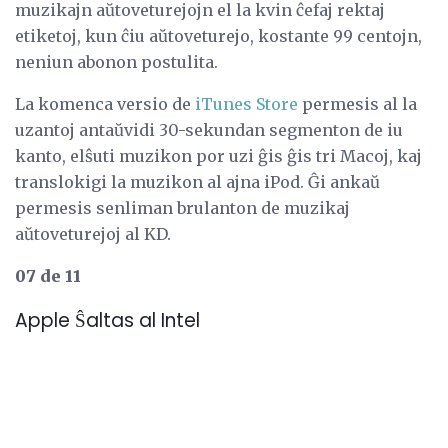
muzikajn aŭtoveturejojn el la kvin ĉefaj rektaj
etiketoj, kun ĉiu aŭtoveturejo, kostante 99 centojn,
neniun abonon postulita.
La komenca versio de
iTunes Store
permesis al la
uzantoj antaŭvidi 30-sekundan segmenton de iu
kanto, elŝuti muzikon por uzi ĝis ĝis tri Macoj, kaj
translokigi la muzikon al ajna iPod. Ĝi ankaŭ
permesis senliman brulanton de muzikaj
aŭtoveturejoj al KD.
07 de 11
Apple Ŝaltas al Intel