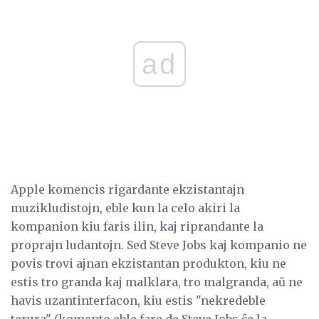
ad
Apple komencis rigardante ekzistantajn
muzikludistojn, eble kun la celo akiri la
kompanion kiu faris ilin, kaj riprandante la
proprajn ludantojn. Sed Steve Jobs kaj kompanio ne
povis trovi ajnan ekzistantan produkton, kiu ne
estis tro granda kaj malklara, tro malgranda, aŭ ne
havis uzantinterfacon, kiu estis "nekredeble
terura" (komento eble fare de Steve Jobs ĉe la