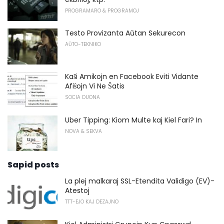
PROGRAMARO & PROGRAMOJ
Testo Provizanta Aŭtan Sekurecon
AŬTO-TEKNIKO
Kaŝi Amikojn en Facebook Eviti Vidante
Afiŝojn Vi Ne Ŝatis
SOCIA DUONA
Uber Tipping: Kiom Multe kaj Kiel Fari? In
NOVA & SEKVA
Sapid posts
La plej malkaraj SSL-Etendita Validigo (EV)-
Atestoj
TTT-EJO KAJ DEZAJNO