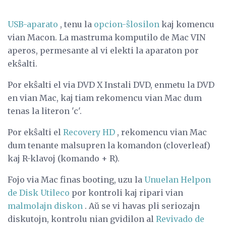
USB-aparato
, tenu la
opcion-ŝlosilon
kaj komencu
vian Macon. La mastruma komputilo de Mac VIN
aperos, permesante al vi elekti la aparaton por
ekŝalti.
Por ekŝalti el via DVD X Instali DVD, enmetu la DVD
en vian Mac, kaj tiam rekomencu vian Mac dum
tenas la literon 'c'.
Por ekŝalti el
Recovery HD
, rekomencu vian Mac
dum tenante malsupren la komandon (cloverleaf)
kaj R-klavoj (komando + R).
Fojo via Mac finas booting, uzu la
Unuelan Helpon
de Disk Utileco
por kontroli kaj ripari vian
malmolajn diskon
. Aŭ se vi havas pli seriozajn
diskutojn, kontrolu nian gvidilon al
Revivado de