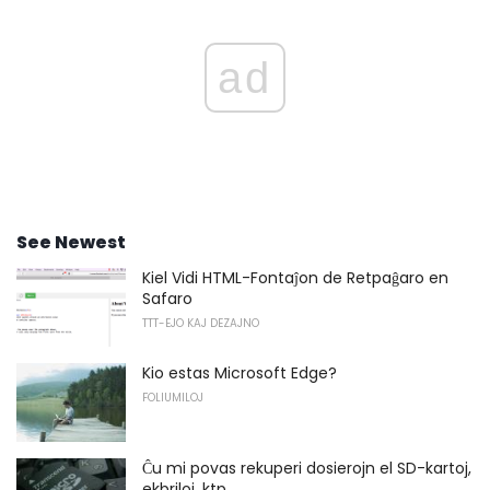
ad
See Newest
Kiel Vidi HTML-Fontaĵon de Retpaĝaro en
Safaro
TTT-EJO KAJ DEZAJNO
Kio estas Microsoft Edge?
FOLIUMILOJ
Ĉu mi povas rekuperi dosierojn el SD-kartoj,
ekbriloj, ktp.