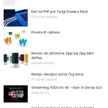
Kiel Uzi PHP por Forigi Dosiero Elŝuti
TTT-EJO KAJ DEZAJNO
Privata IP-adreso
Revizio de Libratone Zipp kaj Zipp Mini
AirPlay
PRODUKTA REVIZIOJ
Retejo-dezajno estas Ĉiuj Horoj
TTT-EJO KAJ DEZAJNO
Streaming VUDU En 4K - Kion Vi Devas Scii
HEJMA TEATRO