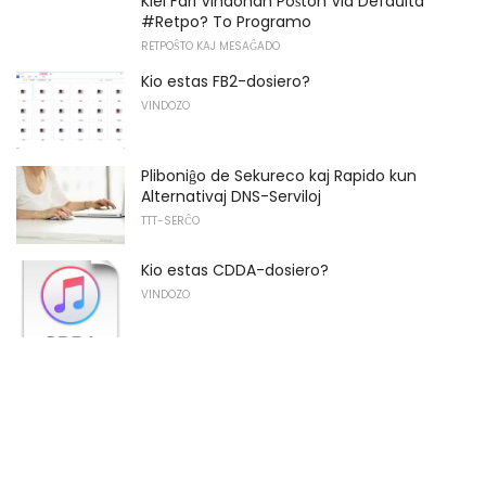
Kiel Fari Vindonan Poŝton Via Defaŭlta
#Retpo? To Programo
RETPOŜTO KAJ MESAĜADO
Kio estas FB2-dosiero?
VINDOZO
Pliboniĝo de Sekureco kaj Rapido kun
Alternativaj DNS-Serviloj
TTT-SERĈO
Kio estas CDDA-dosiero?
VINDOZO