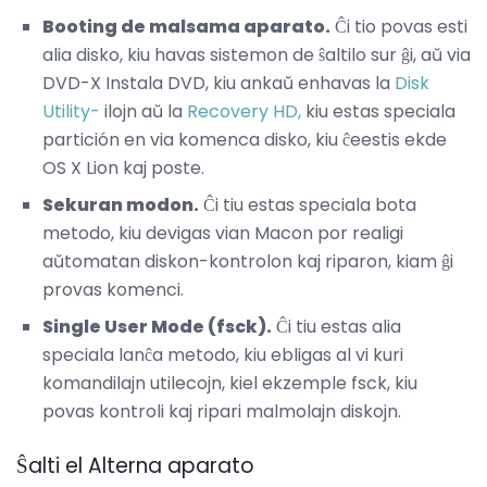
Booting de malsama aparato.
Ĉi tio povas esti
alia disko, kiu havas sistemon de ŝaltilo sur ĝi, aŭ via
DVD-X Instala DVD, kiu ankaŭ enhavas la
Disk
Utility-
ilojn aŭ la
Recovery HD,
kiu estas speciala
partición en via komenca disko, kiu ĉeestis ekde
OS X Lion kaj poste.
Sekuran modon.
Ĉi tiu estas speciala bota
metodo, kiu devigas vian Macon por realigi
aŭtomatan diskon-kontrolon kaj riparon, kiam ĝi
provas komenci.
Single User Mode (fsck).
Ĉi tiu estas alia
speciala lanĉa metodo, kiu ebligas al vi kuri
komandilajn utilecojn, kiel ekzemple fsck, kiu
povas kontroli kaj ripari malmolajn diskojn.
Ŝalti el Alterna aparato