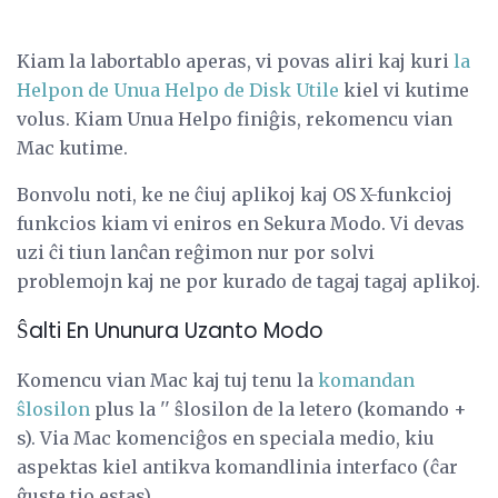
Kiam la labortablo aperas, vi povas aliri kaj kuri
la
Helpon de Unua Helpo de Disk Utile
kiel vi kutime
volus. Kiam Unua Helpo finiĝis, rekomencu vian
Mac kutime.
Bonvolu noti, ke ne ĉiuj aplikoj kaj OS X-funkcioj
funkcios kiam vi eniros en Sekura Modo. Vi devas
uzi ĉi tiun lanĉan reĝimon nur por solvi
problemojn kaj ne por kurado de tagaj tagaj aplikoj.
Ŝalti En Ununura Uzanto Modo
Komencu vian Mac kaj tuj tenu la
komandan
ŝlosilon
plus la '' ŝlosilon de la letero (komando +
s). Via Mac komenciĝos en speciala medio, kiu
aspektas kiel antikva komandlinia interfaco (ĉar
ĝuste tio estas).