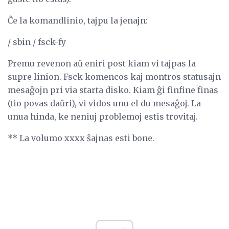
Ĉe la komandlinio, tajpu la jenajn:
/ sbin / fsck-fy
Premu revenon aŭ eniri post kiam vi tajpas la
supre linion. Fsck komencos kaj montros statusajn
mesaĝojn pri via starta disko. Kiam ĝi finfine finas
(tio povas daŭri), vi vidos unu el du mesaĝoj. La
unua hinda, ke neniuj problemoj estis trovitaj.
** La volumo xxxx ŝajnas esti bone.