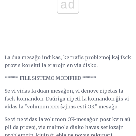
ad
La dua mesaĝo indikas, ke trafis problemoj kaj fsck
provis korekti la erarojn en via disko.
***** FILE-SISTEMO MODIFIED *****
Se vi vidas la duan mesaĝon, vi denove ripetas la
fsck-komandon. Daŭrigu ripeti la komandon ĝis vi
vidas la "volumon xxx ŝajnas esti OK" mesaĝo.
Se vi ne vidas la volumon OK-mesaĝon post kvin aŭ
pli da provoj, via malmola disko havas seriozajn
problemojn, kiujn ĝi eble ne povas rekuperi.