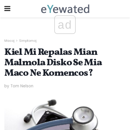
ad
Macoj
Simptomoj
Kiel Mi Repalas Mian
Malmola Disko Se Mia
Maco Ne Komencos?
by Tom Nelson