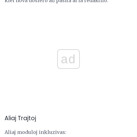
kiel nova dosiero aŭ pasita al la redaktilo.
ad
Aliaj Trajtoj
Aliaj moduloj inkluzivas: