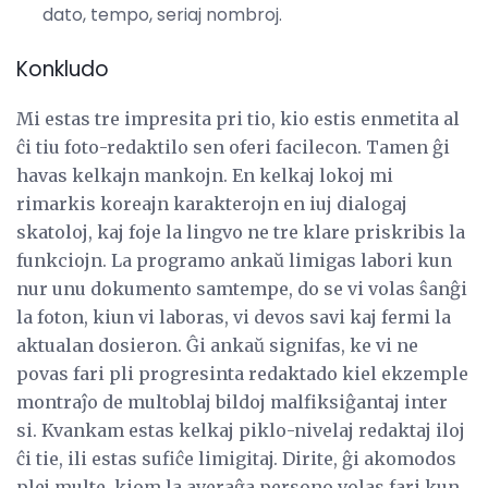
dato, tempo, seriaj nombroj.
Konkludo
Mi estas tre impresita pri tio, kio estis enmetita al
ĉi tiu foto-redaktilo sen oferi facilecon. Tamen ĝi
havas kelkajn mankojn. En kelkaj lokoj mi
rimarkis koreajn karakterojn en iuj dialogaj
skatoloj, kaj foje la lingvo ne tre klare priskribis la
funkciojn. La programo ankaŭ limigas labori kun
nur unu dokumento samtempe, do se vi volas ŝanĝi
la foton, kiun vi laboras, vi devos savi kaj fermi la
aktualan dosieron. Ĝi ankaŭ signifas, ke vi ne
povas fari pli progresinta redaktado kiel ekzemple
montraĵo de multoblaj bildoj malfiksiĝantaj inter
si. Kvankam estas kelkaj piklo-nivelaj redaktaj iloj
ĉi tie, ili estas sufiĉe limigitaj. Dirite, ĝi akomodos
plej multe, kiom la averaĝa persono volas fari kun