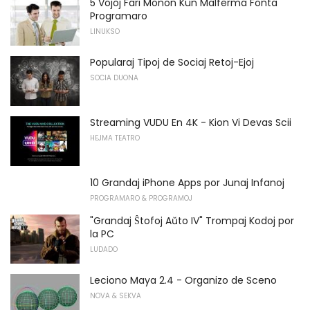
5 Vojoj Fari Monon Kun Malferma Fonta
Programaro
LINUKSO
Popularaj Tipoj de Sociaj Retoj-Ejoj
SOCIA DUONA
Streaming VUDU En 4K - Kion Vi Devas Scii
HEJMA TEATRO
10 Grandaj iPhone Apps por Junaj Infanoj
PROGRAMARO & PROGRAMOJ
"Grandaj Ŝtofoj Aŭto IV" Trompaj Kodoj por
la PC
LUDADO
Leciono Maya 2.4 - Organizo de Sceno
NOVA & SEKVA