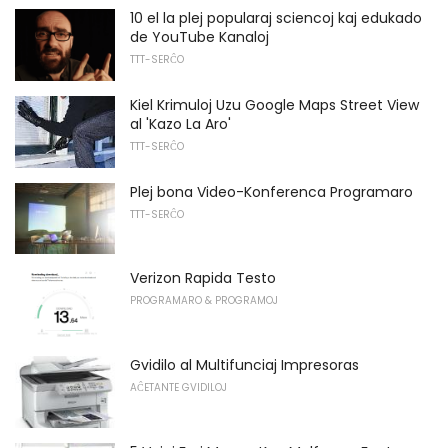
10 el la plej popularaj sciencoj kaj edukado
de YouTube Kanaloj
TTT-SERĈO
Kiel Krimuloj Uzu Google Maps Street View
al 'Kazo La Aro'
TTT-SERĈO
Plej bona Video-Konferenca Programaro
TTT-SERĈO
Verizon Rapida Testo
PROGRAMARO & PROGRAMOJ
Gvidilo al Multifunciaj Impresoras
AĈETANTE GVIDILOJ