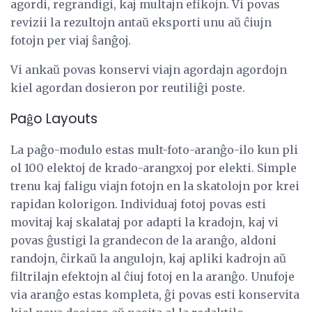
agordi, regrandigi, kaj multajn efikojn. Vi povas
revizii la rezultojn antaŭ eksporti unu aŭ ĉiujn
fotojn per viaj ŝanĝoj.
Vi ankaŭ povas konservi viajn agordajn agordojn
kiel agordan dosieron por reutiliĝi poste.
Paĝo Layouts
La paĝo-modulo estas mult-foto-aranĝo-ilo kun pli
ol 100 elektoj de krado-arangxoj por elekti. Simple
trenu kaj faligu viajn fotojn en la skatolojn por krei
rapidan kolorigon. Individuaj fotoj povas esti
movitaj kaj skalataj por adapti la kradojn, kaj vi
povas ĝustigi la grandecon de la aranĝo, aldoni
randojn, ĉirkaŭ la angulojn, kaj apliki kadrojn aŭ
filtrilajn efektojn al ĉiuj fotoj en la aranĝo. Unufoje
via aranĝo estas kompleta, ĝi povas esti konservita