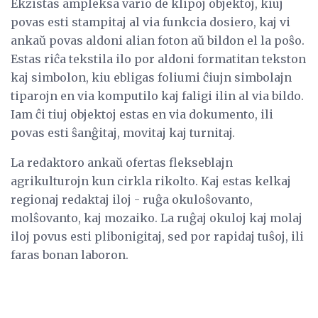
Ekzistas ampleksa vario de klipoj objektoj, kiuj
povas esti stampitaj al via funkcia dosiero, kaj vi
ankaŭ povas aldoni alian foton aŭ bildon el la poŝo.
Estas riĉa tekstila ilo por aldoni formatitan tekston
kaj simbolon, kiu ebligas foliumi ĉiujn simbolajn
tiparojn en via komputilo kaj faligi ilin al via bildo.
Iam ĉi tiuj objektoj estas en via dokumento, ili
povas esti ŝanĝitaj, movitaj kaj turnitaj.
La redaktoro ankaŭ ofertas flekseblajn
agrikulturojn kun cirkla rikolto. Kaj estas kelkaj
regionaj redaktaj iloj - ruĝa okuloŝovanto,
molŝovanto, kaj mozaiko. La ruĝaj okuloj kaj molaj
iloj povus esti plibonigitaj, sed por rapidaj tuŝoj, ili
faras bonan laboron.