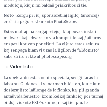
modulojn, kiujn mi baldaŭ priskribos ĉi tie.
Noto
: Zorgu pri iuj sponsoreblaj ligiloj (anoncoj)
en ĉi tiu paĝo reklamanta PhotoScape.
Estas multaj malŝarĝaj retejoj, kiuj povas instali
malware kaj adware en via komputilo kaj / aŭ provi
enspezi kotizon por elŝuti. La elŝuto estas sekura
kaj senpaga kiam vi uzas la ligilon de "Eldonisto"
sube aŭ iru rekte al photoscape.org.
La Videntisto
La spektanto estas nenio speciala, sed ĝi faras la
laboron. Ĝi donas al vi norman bildeton, kune kun
dosierujlisto laŭlonge de la flanko, kaj pli granda
antaŭvida fenestro, krom kelkaj funkcioj por turnaj
bildoj, vidante EXIF-datumojn kaj tiel plu. La