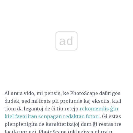
ad
Al unua vido, mi pensis, ke PhotoScape daŭrigos
dudek, sed mi fosis pli profunde kaj eksciis, kial
tiom da legantoj de ĉi tiu retejo
rekomendis ĝin
kiel favoritan senpagan redaktan foton
. Ĝi estas
plenplenigita de karakterizaĵoj dum ĝi restas tre
facila por uzi. PhotoScape inkluzivas plurajn