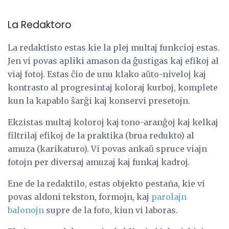
La Redaktoro
La redaktisto estas kie la plej multaj funkcioj estas.
Jen vi povas apliki amason da ĝustigas kaj efikoj al
viaj fotoj. Estas ĉio de unu klako aŭto-niveloj kaj
kontrasto al progresintaj koloraj kurboj, komplete
kun la kapablo ŝarĝi kaj konservi presetojn.
Ekzistas multaj koloroj kaj tono-aranĝoj kaj kelkaj
filtrilaj efikoj de la praktika (brua redukto) al
amuza (karikaturo). Vi povas ankaŭ spruce viajn
fotojn per diversaj amuzaj kaj funkaj kadroj.
Ene de la redaktilo, estas objekto pestaña, kie vi
povas aldoni tekston, formojn, kaj
parolajn
balonojn
supre de la foto, kiun vi laboras.