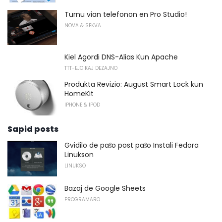
Turnu vian telefonon en Pro Studio!
NOVA & SEKVA
Kiel Agordi DNS-Alias ​​Kun Apache
TTT-EJO KAJ DEZAJNO
Produkta Revizio: August Smart Lock kun
HomeKit
IPHONE & IPOD
Sapid posts
Gvidilo de paŝo post paŝo Instali Fedora
Linukson
LINUKSO
Bazaj de Google Sheets
PROGRAMARO