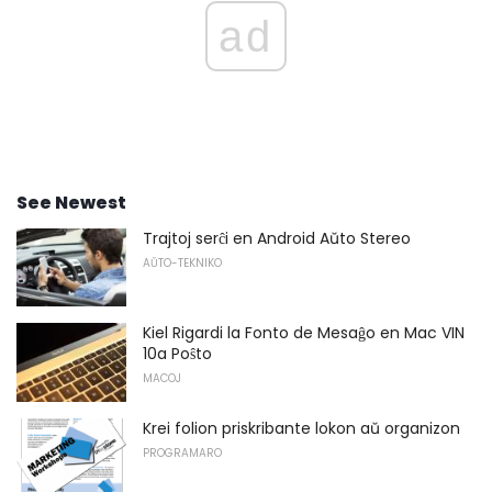
ad
See Newest
Trajtoj serĉi en Android Aŭto Stereo
AŬTO-TEKNIKO
Kiel Rigardi la Fonto de Mesaĝo en Mac VIN
10a Poŝto
MACOJ
Krei folion priskribante lokon aŭ organizon
PROGRAMARO