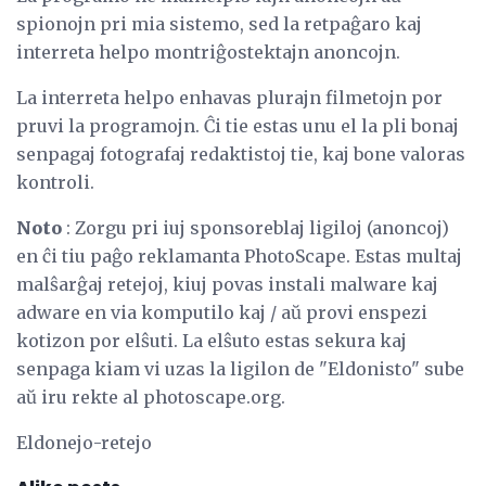
spionojn pri mia sistemo, sed la retpaĝaro kaj
interreta helpo montriĝostektajn anoncojn.
La interreta helpo enhavas plurajn filmetojn por
pruvi la programojn. Ĉi tie estas unu el la pli bonaj
senpagaj fotografaj redaktistoj tie, kaj bone valoras
kontroli.
Noto
: Zorgu pri iuj sponsoreblaj ligiloj (anoncoj)
en ĉi tiu paĝo reklamanta PhotoScape. Estas multaj
malŝarĝaj retejoj, kiuj povas instali malware kaj
adware en via komputilo kaj / aŭ provi enspezi
kotizon por elŝuti. La elŝuto estas sekura kaj
senpaga kiam vi uzas la ligilon de "Eldonisto" sube
aŭ iru rekte al photoscape.org.
Eldonejo-retejo