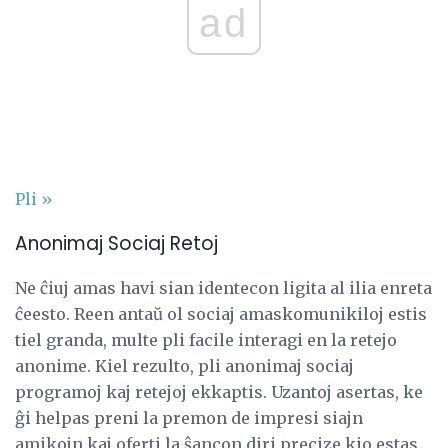
ad
Pli »
Anonimaj Sociaj Retoj
Ne ĉiuj amas havi sian identecon ligita al ilia enreta
ĉeesto. Reen antaŭ ol sociaj amaskomunikiloj estis
tiel granda, multe pli facile interagi en la retejo
anonime. Kiel rezulto, pli anonimaj sociaj
programoj kaj retejoj ekkaptis. Uzantoj asertas, ke
ĝi helpas preni la premon de impresi siajn
amikojn kaj oferti la ŝancon diri precize kio estas