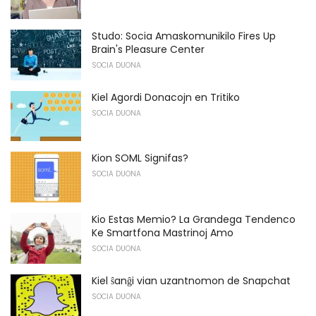
Studo: Socia Amaskomunikilo Fires Up
Brain's Pleasure Center
SOCIA DUONA
Kiel Agordi Donacojn en Tritiko
SOCIA DUONA
Kion SOML Signifas?
SOCIA DUONA
Kio Estas Memio? La Grandega Tendenco
Ke Smartfona Mastrinoj Amo
SOCIA DUONA
Kiel ŝanĝi vian uzantnomon de Snapchat
SOCIA DUONA