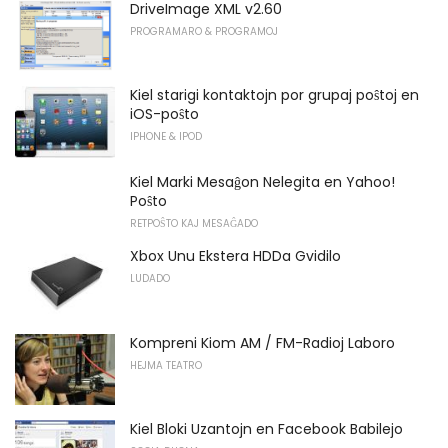
DriveImage XML v2.60
PROGRAMARO & PROGRAMOJ
Kiel starigi kontaktojn por grupaj poŝtoj en
iOS-poŝto
IPHONE & IPOD
Kiel Marki Mesaĝon Nelegita en Yahoo!
Poŝto
RETPOŜTO KAJ MESAĜADO
Xbox Unu Ekstera HDDa Gvidilo
LUDADO
Kompreni Kiom AM / FM-Radioj Laboro
HEJMA TEATRO
Kiel Bloki Uzantojn en Facebook Babilejo