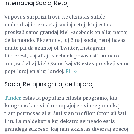
Internaciaj Sociaj Retoj
Vi povus surprizi trovi, ke ekzistas sufiĉe
malmultaj internaciaj sociaj retoj, kiuj estas
preskaŭ same grandaj kiel Facebook en aliaj partoj
de la mondo. Ekzemple, iuj ĉinaj sociaj retoj havas
multe pli da uzantoj ol Twitter, Instagram,
Pinterest, kaj aliaj. Facebook povas esti numero
unu, sed aliaj kiel QZone kaj VK estas preskaŭ same
popularaj en aliaj landoj.
Pli »
Sociaj Retoj insignitaj de tajloroj
Tinder
estas la populara citasta programo, kiu
kongruas kun vi al unuopaĵoj en via regiono kaj
tiam permesas al vi ŝuti sian profilon foton aŭ ŝati
ilin. La maldekstra kaj dekstra svingado estis
grandega sukceso, kaj nun ekzistas diversaj specoj