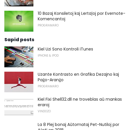
10 Bazaj Konsiletoj kaj Lertaĵoj por Evernote-
Komencantoj
PROGRAMARO
Sapid posts
Kiel Uzi Sono Kontroli iTunes
IPHONE & IPOD
Uzante Kontrasto en Grafika Dezajno kaj
Paĝo-Aranĝo
PROGRAMARO
Kiel Fixi Shell32.dll ne troveblas aŭ mankas
eraroj
VINDOZO
La 8 Plej bonaj Aŭtomataj Pet-Nutiloj por
Aĉeti en 2018