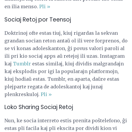
en ilia menso.
Pli »
Sociaj Retoj por Teensoj
Doktrinoj ofte estas tiuj, kiuj rigardas la sekvan
grandan socian reton antaŭ ol ili vere forprenos, do
se vi konas adoleskanton, ĝi povus valori paroli al
ili pri kio sociaj apps aŭ retejoj ili uzas. Instagram
kaj
Tumblr
estas similaj, kiuj dividis malgrandajn
kaj eksplodis por igi la popularajn platformojn,
kiuj hodiaŭ estas. Tumblr, en aparta, daŭre estas
plejparte regata de adoleskantoj kaj junaj
plenkreskuloj.
Pli »
Loko Sharing Sociaj Retoj
Nun, ke socia interreto estis prenita poŝtelefono, ĝi
estas pli facila kaj pli ekscita por dividi kion vi