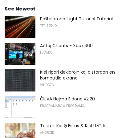
See Newest
Poŝtelefono: Light Tutorial Tutorial
TTT-SERĈO
Aŭtoj Cheats - Xbox 360
LUDADO
Kiel ripari deklarojn kaj distordon en
komputila ekrano
VINDOZO
ĈIUVA Hejma Eldono v2.20
PROGRAMARO & PROGRAMOJ
Tasker: Kia ĝi Estas & Kiel Uzi? In
ANDROID