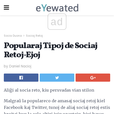
ad
Socia Duona
Sociaj Retoj
Popularaj Tipoj de Sociaj
Retoj-Ejoj
by Daniel Nacioj
Aliĝi al socia reto, kiu persvadas vian stilon
Malgraŭ la populareco de amasaj sociaj retoj kiel
Facebook kaj Twitter, tunoj de aliaj sociaj retoj estis
kreitaj kun la celo altiri iujn uzantojn, kiuj havas