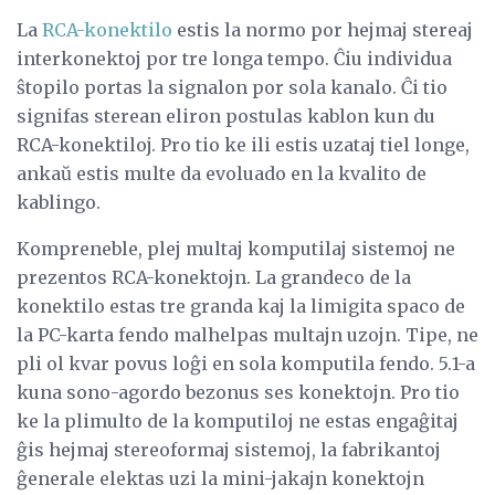
La
RCA-konektilo
estis la normo por hejmaj stereaj
interkonektoj por tre longa tempo. Ĉiu individua
ŝtopilo portas la signalon por sola kanalo. Ĉi tio
signifas sterean eliron postulas kablon kun du
RCA-konektiloj. Pro tio ke ili estis uzataj tiel longe,
ankaŭ estis multe da evoluado en la kvalito de
kablingo.
Kompreneble, plej multaj komputilaj sistemoj ne
prezentos RCA-konektojn. La grandeco de la
konektilo estas tre granda kaj la limigita spaco de
la PC-karta fendo malhelpas multajn uzojn. Tipe, ne
pli ol kvar povus loĝi en sola komputila fendo. 5.1-a
kuna sono-agordo bezonus ses konektojn. Pro tio
ke la plimulto de la komputiloj ne estas engaĝitaj
ĝis hejmaj stereoformaj sistemoj, la fabrikantoj
ĝenerale elektas uzi la mini-jakajn konektojn