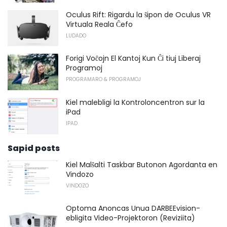
Oculus Rift: Rigardu la ŝipon de Oculus VR
Virtuala Reala Ĉefo
LUDADO
Forigi Voĉojn El Kantoj Kun Ĉi tiuj Liberaj
Programoj
PROGRAMARO & PROGRAMOJ
Kiel malebligi la Kontroloncentron sur la
iPad
IPAD
Sapid posts
Kiel Malŝalti Taskbar Butonon Agordanta en
Vindozo
VINDOZO
Optoma Anoncas Unua DARBEEvision-
ebligita Video-Projektoron (Reviziita)