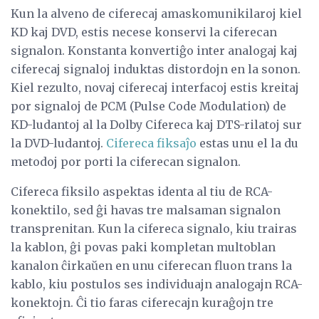
Kun la alveno de ciferecaj amaskomunikilaroj kiel
KD kaj DVD, estis necese konservi la ciferecan
signalon. Konstanta konvertiĝo inter analogaj kaj
ciferecaj signaloj induktas distordojn en la sonon.
Kiel rezulto, novaj ciferecaj interfacoj estis kreitaj
por signaloj de PCM (Pulse Code Modulation) de
KD-ludantoj al la Dolby Cifereca kaj DTS-rilatoj sur
la DVD-ludantoj.
Cifereca fiksaĵo
estas unu el la du
metodoj por porti la ciferecan signalon.
Cifereca fiksilo aspektas identa al tiu de RCA-
konektilo, sed ĝi havas tre malsaman signalon
transprenitan. Kun la cifereca signalo, kiu trairas
la kablon, ĝi povas paki kompletan multoblan
kanalon ĉirkaŭen en unu ciferecan fluon trans la
kablo, kiu postulos ses individuajn analogajn RCA-
konektojn. Ĉi tio faras ciferecajn kuraĝojn tre