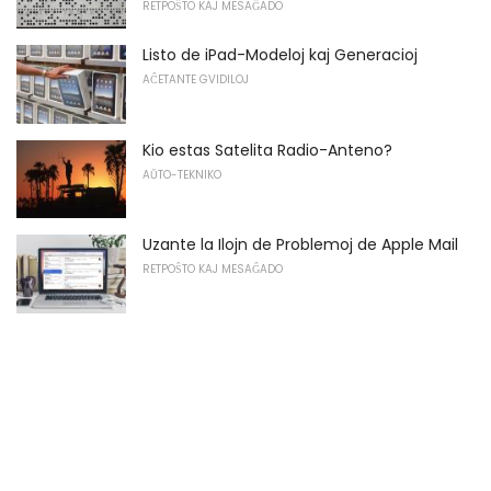
RETPOŜTO KAJ MESAĜADO
Listo de iPad-Modeloj kaj Generacioj
AĈETANTE GVIDILOJ
Kio estas Satelita Radio-Anteno?
AŬTO-TEKNIKO
Uzante la Ilojn de Problemoj de Apple Mail
RETPOŜTO KAJ MESAĜADO