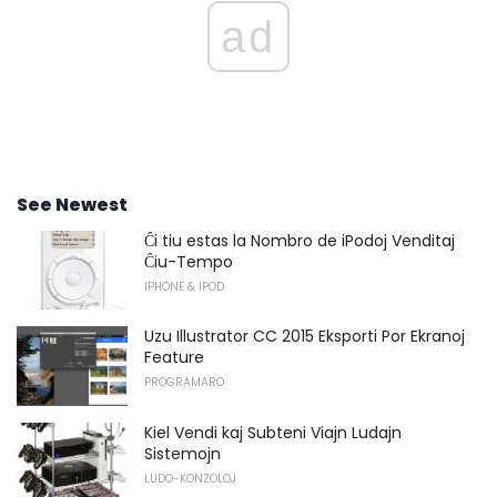
ad
See Newest
Ĉi tiu estas la Nombro de iPodoj Venditaj
Ĉiu-Tempo
IPHONE & IPOD
Uzu Illustrator CC 2015 Eksporti Por Ekranoj
Feature
PROGRAMARO
Kiel Vendi kaj Subteni Viajn Ludajn
Sistemojn
LUDO-KONZOLOJ