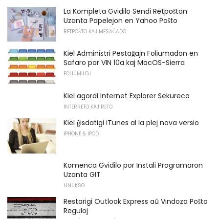
La Kompleta Gvidilo Sendi Retpoŝton
Uzanta Papelejon en Yahoo Poŝto
RETPOŜTO KAJ MESAĜADO
Kiel Administri Pestaĝajn Foliumadon en
Safaro por VIN 10a kaj MacOS-Sierra
FOLIUMILOJ
Kiel agordi Internet Explorer Sekureco
INTERRETO KAJ RETO
Kiel ĝisdatigi iTunes al la plej nova versio
IPHONE & IPOD
Komenca Gvidilo por Instali Programaron
Uzanta GIT
LINUKSO
Restarigi Outlook Express aŭ Vindoza Poŝto
Reguloj