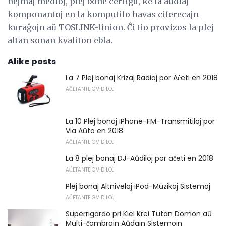
hejmaj medioj, plej bone certigu, ke la aŭdiaj
komponantoj en la komputilo havas ciferecajn
kuraĝojn aŭ TOSLINK-linion. Ĉi tio provizos la plej
altan sonan kvaliton ebla.
Alike posts
La 7 Plej bonaj Krizaj Radioj por Aĉeti en 2018
AĈETANTE GVIDILOJ
La 10 Plej bonaj iPhone-FM-Transmitiloj por
Via Aŭto en 2018
AĈETANTE GVIDILOJ
La 8 plej bonaj DJ-Aŭdiloj por aĉeti en 2018
AĈETANTE GVIDILOJ
Plej bonaj Altnivelaj iPod-Muzikaj Sistemoj
AĈETANTE GVIDILOJ
Superrigardo pri Kiel Krei Tutan Domon aŭ
Multi-ĉambrajn Aŭdajn Sistemojn