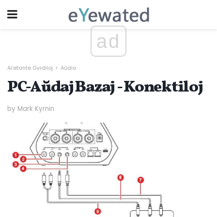
ad
Aĉetante Gvidiloj
Aŭdio
PC-Aŭdaj Bazaj - Konektiloj
by Mark Kyrnin