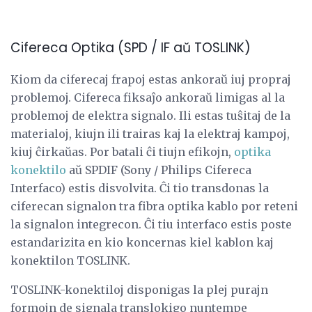
Cifereca Optika (SPD / IF aŭ TOSLINK)
Kiom da ciferecaj frapoj estas ankoraŭ iuj propraj
problemoj. Cifereca fiksaĵo ankoraŭ limigas al la
problemoj de elektra signalo. Ili estas tuŝitaj de la
materialoj, kiujn ili trairas kaj la elektraj kampoj,
kiuj ĉirkaŭas. Por batali ĉi tiujn efikojn,
optika
konektilo
aŭ SPDIF (Sony / Philips Cifereca
Interfaco) estis disvolvita. Ĉi tio transdonas la
ciferecan signalon tra fibra optika kablo por reteni
la signalon integrecon. Ĉi tiu interfaco estis poste
estandarizita en kio koncernas kiel kablon kaj
konektilon TOSLINK.
TOSLINK-konektiloj disponigas la plej purajn
formojn de signala translokigo nuntempe