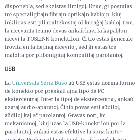
disponebla, sed ekzistas limigoj. Unue, ĝi postulas
tre specialigitajn fibrajn optikajn kablojn, kiuj
inklinas esti pli multekostaj ol kuraĝaj kabloj. Due,
la ricevanta teamo devas ankaŭ havi la kapablon
ricevi la TOSLINK-konektilon. Ĉi tio estas ĝenerale
trovita en la hejmaj riceviloj, sed ĝi estas tre
malofta por plibonigitaj komputilaj parolantoj.
USB
La
Universala Seria Buso
aŭ USB estas norma formo
de konekto por preskaŭ ajna tipo de PC-
ekstercentraj. Inter la tipoj de ekstercentraj, ankaŭ
uzataj audio-aparatoj. Ĉi tio povas esti aŭdiloj,
aŭdiloj kaj eĉ parolantoj. Gravas noti, ke
mekanismoj, kiuj uzas la USB-konektilon por la
parolantoj, ankaŭ estas efektive la sona karto-
aparato. Prefere ol la plata plato aŭ la voĉa karto