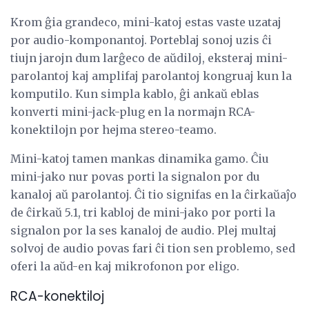
Krom ĝia grandeco, mini-katoj estas vaste uzataj
por audio-komponantoj. Porteblaj sonoj uzis ĉi
tiujn jarojn dum larĝeco de aŭdiloj, eksteraj mini-
parolantoj kaj amplifaj parolantoj kongruaj kun la
komputilo. Kun simpla kablo, ĝi ankaŭ eblas
konverti mini-jack-plug en la normajn RCA-
konektilojn por hejma stereo-teamo.
Mini-katoj tamen mankas dinamika gamo. Ĉiu
mini-jako nur povas porti la signalon por du
kanaloj aŭ parolantoj. Ĉi tio signifas en la ĉirkaŭaĵo
de ĉirkaŭ 5.1, tri kabloj de mini-jako por porti la
signalon por la ses kanaloj de audio. Plej multaj
solvoj de audio povas fari ĉi tion sen problemo, sed
oferi la aŭd-en kaj mikrofonon por eligo.
RCA-konektiloj