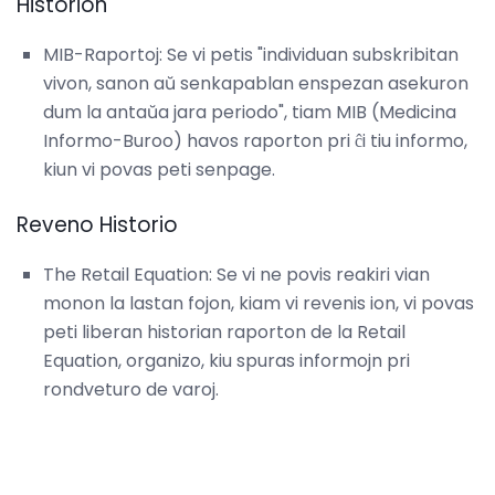
Historion
MIB-Raportoj: Se vi petis "individuan subskribitan
vivon, sanon aŭ senkapablan enspezan asekuron
dum la antaŭa jara periodo", tiam MIB (Medicina
Informo-Buroo) havos raporton pri ĉi tiu informo,
kiun vi povas peti senpage.
Reveno Historio
The Retail Equation: Se vi ne povis reakiri vian
monon la lastan fojon, kiam vi revenis ion, vi povas
peti liberan historian raporton de la Retail
Equation, organizo, kiu spuras informojn pri
rondveturo de varoj.