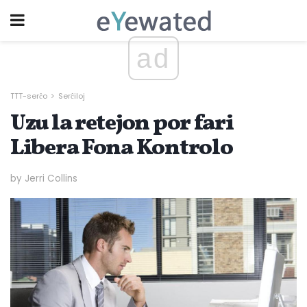
ad
TTT-serĉo
Serĉiloj
Uzu la retejon por fari
Libera Fona Kontrolo
by Jerri Collins