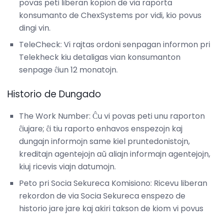
povas peti liberan kopion de via raporta
konsumanto de ChexSystems por vidi, kio povus
dingi vin.
TeleCheck: Vi rajtas ordoni senpagan informon pri
Telekheck kiu detaligas vian konsumanton
senpage ĉiun 12 monatojn.
Historio de Dungado
The Work Number: Ĉu vi povas peti unu raporton
ĉiujare; ĉi tiu raporto enhavos enspezojn kaj
dungajn informojn same kiel pruntedonistojn,
kreditajn agentejojn aŭ aliajn informajn agentejojn,
kiuj ricevis viajn datumojn.
Peto pri Socia Sekureca Komisiono: Ricevu liberan
rekordon de via Socia Sekureca enspezo de
historio jare jare kaj akiri takson de kiom vi povus