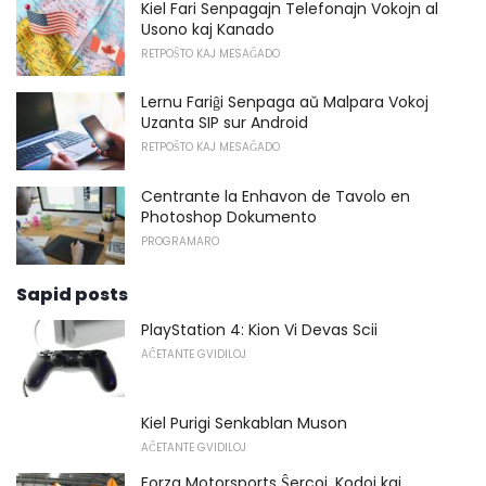
Kiel Fari Senpagajn Telefonajn Vokojn al
Usono kaj Kanado
RETPOŜTO KAJ MESAĜADO
Lernu Fariĝi Senpaga aŭ Malpara Vokoj
Uzanta SIP sur Android
RETPOŜTO KAJ MESAĜADO
Centrante la Enhavon de Tavolo en
Photoshop Dokumento
PROGRAMARO
Sapid posts
PlayStation 4: Kion Vi Devas Scii
AĈETANTE GVIDILOJ
Kiel Purigi Senkablan Muson
AĈETANTE GVIDILOJ
Forza Motorsports Ŝercoj, Kodoj kaj