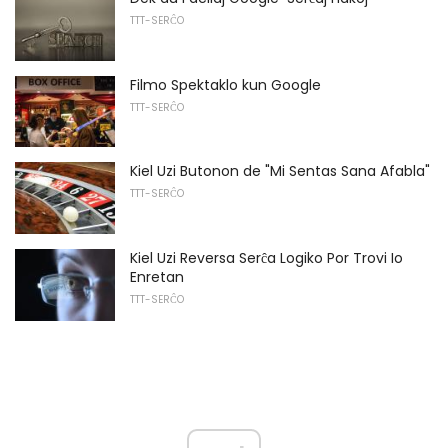
TTT-SERĈO
Filmo Spektaklo kun Google
TTT-SERĈO
Kiel Uzi Butonon de "Mi Sentas Sana Afabla"
TTT-SERĈO
Kiel Uzi Reversa Serĉa Logiko Por Trovi Io
Enretan
TTT-SERĈO