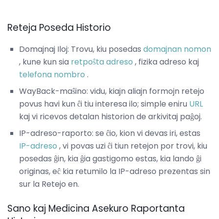
Reteja Poseda Historio
Domajnaj Iloj: Trovu, kiu posedas
domajnan nomon
, kune kun sia
retpoŝta adreso
, fizika adreso kaj
telefona nombro
.
WayBack-maŝino: vidu, kiajn aliajn formojn retejo
povus havi kun ĉi tiu interesa ilo; simple eniru
URL
kaj vi ricevos detalan historion de arkivitaj paĝoj.
IP-adreso-raporto: se ĉio, kion vi devas iri, estas
IP-adreso
, vi povas uzi ĉi tiun retejon por trovi, kiu
posedas ĝin, kia ĝia gastigomo estas, kia lando ĝi
originas, eĉ kia retumilo la IP-adreso prezentas sin
sur la Retejo en.
Sano kaj Medicina Asekuro Raportanta