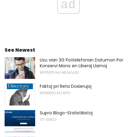
ad
See Newest
Uzu vian 3G Poŝtelefonan Datumon Por
Konservi Mono en Liberaj Llamoj
RETPOŜTO KAJ MESAĜADO
Faktoj pri Reta Dosierujoj
INTERRETO KAJ RETO
Supro Blogo-Statistikistoj
TTT-SERĈO