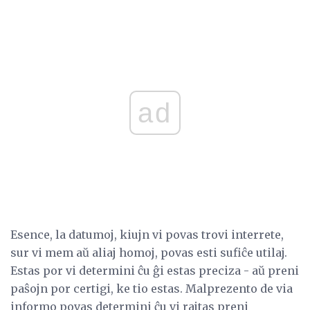
ad
Esence, la datumoj, kiujn vi povas trovi interrete,
sur vi mem aŭ aliaj homoj, povas esti sufiĉe utilaj.
Estas por vi determini ĉu ĝi estas preciza - aŭ preni
paŝojn por certigi, ke tio estas. Malprezento de via
informo povas determini ĉu vi rajtas preni