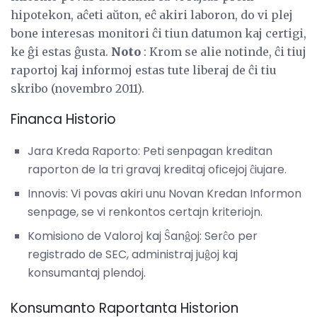
hipotekon, aĉeti aŭton, eĉ akiri laboron, do vi plej
bone interesas monitori ĉi tiun datumon kaj certigi,
ke ĝi estas ĝusta.
Noto
: Krom se alie notinde, ĉi tiuj
raportoj kaj informoj estas tute liberaj de ĉi tiu
skribo (novembro 2011).
Financa Historio
Jara Kreda Raporto: Peti senpagan kreditan
raporton de la tri gravaj kreditaj oficejoj ĉiujare.
Innovis: Vi povas akiri unu Novan Kredan Informon
senpage, se vi renkontos certajn kriteriojn.
Komisiono de Valoroj kaj Ŝanĝoj: Serĉo per
registrado de SEC, administraj juĝoj kaj
konsumantaj plendoj.
Konsumanto Raportanta Historion