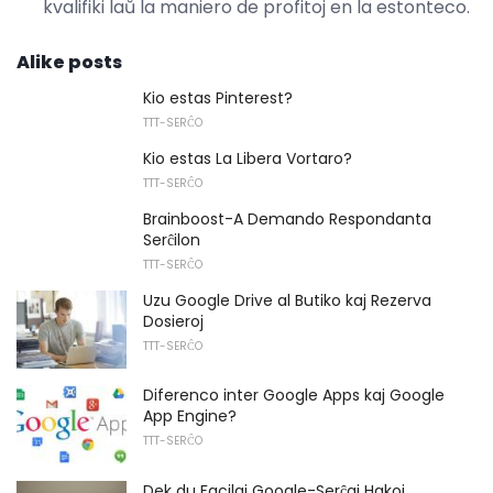
kvalifiki laŭ la maniero de profitoj en la estonteco.
Alike posts
Kio estas Pinterest?
TTT-SERĈO
Kio estas La Libera Vortaro?
TTT-SERĈO
Brainboost-A Demando Respondanta
Serĉilon
TTT-SERĈO
Uzu Google Drive al Butiko kaj Rezerva
Dosieroj
TTT-SERĈO
Diferenco inter Google Apps kaj Google
App Engine?
TTT-SERĈO
Dek du Facilaj Google-Serĉaj Hakoj