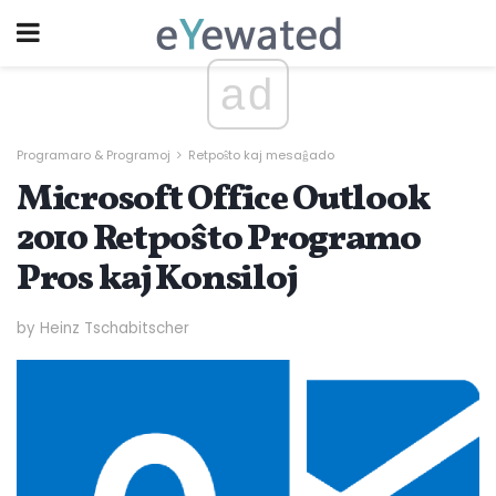
ad
Programaro & Programoj
Retpoŝto kaj mesaĝado
Microsoft Office Outlook
2010 Retpoŝto Programo
Pros kaj Konsiloj
by Heinz Tschabitscher