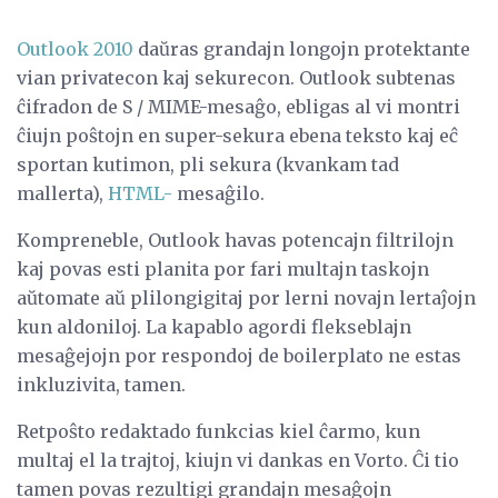
Outlook 2010
daŭras grandajn longojn protektante
vian privatecon kaj sekurecon. Outlook subtenas
ĉifradon de S / MIME-mesaĝo, ebligas al vi montri
ĉiujn poŝtojn en super-sekura ebena teksto kaj eĉ
sportan kutimon, pli sekura (kvankam tad
mallerta),
HTML-
mesaĝilo.
Kompreneble, Outlook havas potencajn filtrilojn
kaj povas esti planita por fari multajn taskojn
aŭtomate aŭ plilongigitaj por lerni novajn lertaĵojn
kun aldoniloj. La kapablo agordi flekseblajn
mesaĝejojn por respondoj de boilerplato ne estas
inkluzivita, tamen.
Retpoŝto redaktado funkcias kiel ĉarmo, kun
multaj el la trajtoj, kiujn vi dankas en Vorto. Ĉi tio
tamen povas rezultigi grandajn mesaĝojn