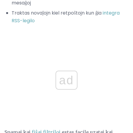
mesaĝoj
Traktas novaĵojn kiel retpoŝtojn kun ĝia
integra
RSS-legilo
ad
Spamaj kaj
fiŝaj filtriloj
estas facile uzataj kaj