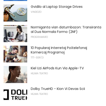
Gvidilo al Laptop Storage Drives
VINDOZO
Normiganta vian datumbazon: Transiranta
al Dua Normala Formo (2NF)
PROGRAMARO
10 Popularaj Interretaj Poŝtelefonaj
Komercaj Programoj
TTT-SERĈO
Kiel Uzi AirPods Kun Via Apple-TV
HEJMA TEATRO
Dolby TrueHD - Kion Vi Devas Scii
HEJMA TEATRO