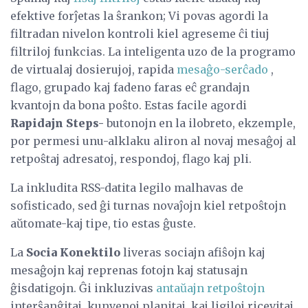
efektive forĵetas la ŝrankon; Vi povas agordi la
filtradan nivelon kontroli kiel agreseme ĉi tiuj
filtriloj funkcias. La inteligenta uzo de la programo
de virtualaj dosierujoj, rapida
mesaĝo-serĉado
,
flago, grupado kaj fadeno faras eĉ grandajn
kvantojn da bona poŝto. Estas facile agordi
Rapidajn Steps-
butonojn en la ilobreto, ekzemple,
por permesi unu-alklaku aliron al novaj mesaĝoj al
retpoŝtaj adresatoj, respondoj, flago kaj pli.
La inkludita RSS-datita legilo malhavas de
sofisticado, sed ĝi turnas novaĵojn kiel retpoŝtojn
aŭtomate-kaj tipe, tio estas ĝuste.
La
Socia Konektilo
liveras sociajn afiŝojn kaj
mesaĝojn kaj reprenas fotojn kaj statusajn
ĝisdatigojn. Ĝi inkluzivas
antaŭajn retpoŝtojn
interŝanĝitaj, kunvenoj planitaj, kaj ligiloj ricevitaj