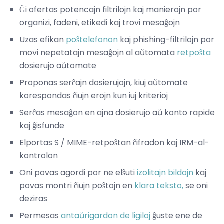
Ĝi ofertas potencajn filtrilojn kaj manierojn por
organizi, fadeni, etikedi kaj trovi mesaĝojn
Uzas efikan
poŝtelefonon
kaj phishing-filtrilojn por
movi nepetatajn mesaĝojn al aŭtomata
retpoŝta
dosierujo aŭtomate
Proponas serĉajn dosierujojn, kiuj aŭtomate
korespondas ĉiujn erojn kun iuj kriterioj
Serĉas mesaĝon en ajna dosierujo aŭ konto rapide
kaj ĝisfunde
Elportas S / MIME-retpoŝtan ĉifradon kaj IRM-al-
kontrolon
Oni povas agordi por ne elŝuti
izolitajn bildojn
kaj
povas montri ĉiujn poŝtojn en
klara teksto,
se oni
deziras
Permesas
antaŭrigardon de ligiloj
ĝuste ene de