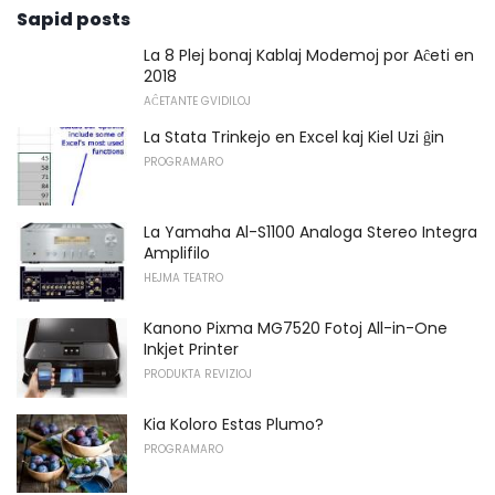
Sapid posts
La 8 Plej bonaj Kablaj Modemoj por Aĉeti en
2018
AĈETANTE GVIDILOJ
La Stata Trinkejo en Excel kaj Kiel Uzi ĝin
PROGRAMARO
La Yamaha Al-S1100 Analoga Stereo Integra
Amplifilo
HEJMA TEATRO
Kanono Pixma MG7520 Fotoj All-in-One
Inkjet Printer
PRODUKTA REVIZIOJ
Kia Koloro Estas Plumo?
PROGRAMARO