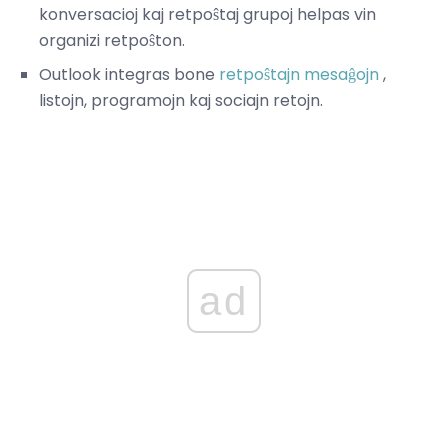
konversacioj kaj retpoŝtaj grupoj helpas vin
organizi retpoŝton.
Outlook integras bone
retpoŝtajn mesaĝojn
,
listojn, programojn kaj sociajn retojn.
ad