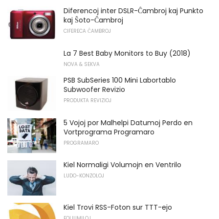
Diferencoj inter DSLR-Ĉambroj kaj Punkto
kaj Ŝoto-Ĉambroj
CIFERECA ĈAMBROJ
La 7 Best Baby Monitors to Buy (2018)
NOVA & SEKVA
PSB SubSeries 100 Mini Labortablo
Subwoofer Revizio
PRODUKTA REVIZIOJ
5 Vojoj por Malhelpi Datumoj Perdo en
Vortprograma Programaro
PROGRAMARO
Kiel Normaligi Volumojn en Ventrilo
LUDO-KONZOLOJ
Kiel Trovi RSS-Foton sur TTT-ejo
FOLIUMILOJ