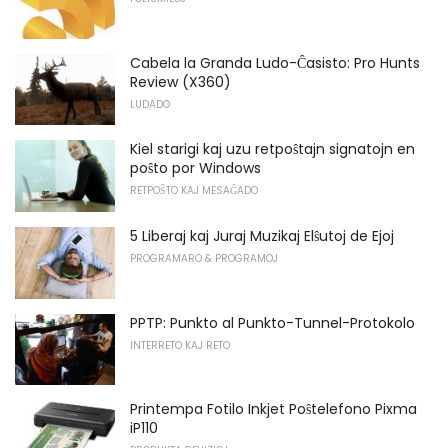
Cabela la Granda Ludo-Ĉasisto: Pro Hunts
Review (X360)
LUDADO
Kiel starigi kaj uzu retpoŝtajn signatojn en
poŝto por Windows
RETPOŜTO KAJ MESAĜADO
5 Liberaj kaj Juraj Muzikaj Elŝutoj de Ejoj
PROGRAMARO & PROGRAMOJ
PPTP: Punkto al Punkto-Tunnel-Protokolo
INTERRETO KAJ RETO
Printempa Fotilo Inkjet Poŝtelefono Pixma
iP110