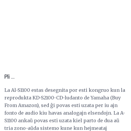
Pli ...
La Al-S1100 estas desegnita por esti kongruo kun la
reprodukta KD-S2100-CD-ludanto de Yamaha (Buy
From Amazon), sed ĝi povas esti uzata per iu ajn
fonto de audio kiu havas analogajn elsendojn. La A-
S1100 ankaŭ povas esti uzata kiel parto de dua aŭ
tria zono-aŭda sistemo kune kun hejmeataj