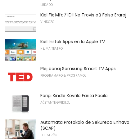
LUDADO
Kiel Fix Mfc71.Dll Ne Trovis aŭ Falsa Eraroj
VINDOZO
Kiel Instali Apps en la Apple TV
HEJMA TEATRO
Plej bonaj Samsung Smart TV Apps
PROGRAMARO & PROGRAMOJ
Forigi Kindle Kovrilo Farita Facila
AĈETANTE GVIDILOJ
Aŭtomata Protokolo de Sekureca Enhavo
(SCAP)
TTT-SERĈO