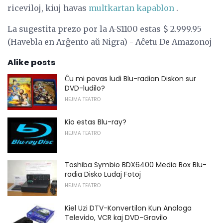
riceviloj, kiuj havas
multkartan kapablon
.
La sugestita prezo por la A-S1100 estas $ 2.999.95
(Havebla en Arĝento aŭ Nigra) - Aĉetu De Amazonoj
Alike posts
Ĉu mi povas ludi Blu-radian Diskon sur
DVD-ludilo?
HEJMA TEATRO
Kio estas Blu-ray?
HEJMA TEATRO
Toshiba Symbio BDX6400 Media Box Blu-
radia Disko Ludaj Fotoj
HEJMA TEATRO
Kiel Uzi DTV-Konvertilon Kun Analoga
Televido, VCR kaj DVD-Gravilo