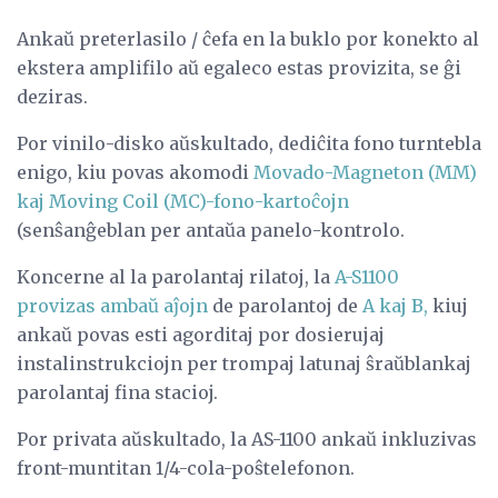
Ankaŭ preterlasilo / ĉefa en la buklo por konekto al
ekstera amplifilo aŭ egaleco estas provizita, se ĝi
deziras.
Por vinilo-disko aŭskultado, dediĉita fono turntebla
enigo, kiu povas akomodi
Movado-Magneton (MM)
kaj Moving Coil (MC)-fono-kartoĉojn
(senŝanĝeblan per antaŭa panelo-kontrolo.
Koncerne al la parolantaj rilatoj, la
A-S1100
provizas ambaŭ aĵojn
de parolantoj de
A kaj B,
kiuj
ankaŭ povas esti agorditaj por dosierujaj
instalinstrukciojn per trompaj latunaj ŝraŭblankaj
parolantaj fina stacioj.
Por privata aŭskultado, la AS-1100 ankaŭ inkluzivas
front-muntitan 1/4-cola-poŝtelefonon.