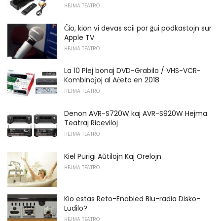
HEJMA TEATRO
Ĉio, kion vi devas scii por ĝui podkastojn sur
Apple TV
HEJMA TEATRO
La 10 Plej bonaj DVD-Grabilo / VHS-VCR-
Kombinaĵoj al Aĉeto en 2018
HEJMA TEATRO
Denon AVR-S720W kaj AVR-S920W Hejma
Teatraj Riceviloj
HEJMA TEATRO
Kiel Purigi Aŭtilojn Kaj Orelojn
HEJMA TEATRO
Kio estas Reto-Enabled Blu-radia Disko-
Ludilo?
HEJMA TEATRO