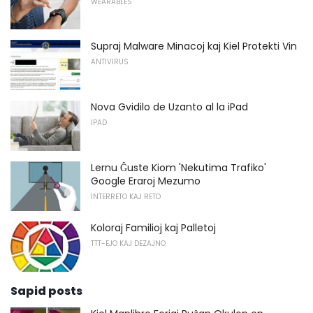
WEARABLES
Supraj Malware Minacoj kaj Kiel Protekti Vin
ANTIVIRUS
Nova Gvidilo de Uzanto al la iPad
IPAD
Lernu Ĝuste Kiom 'Nekutima Trafiko'
Google Eraroj Mezumo
INTERRETO KAJ RETO
Koloraj Familioj kaj Palletoj
TTT-EJO KAJ DEZAJNO
Sapid posts