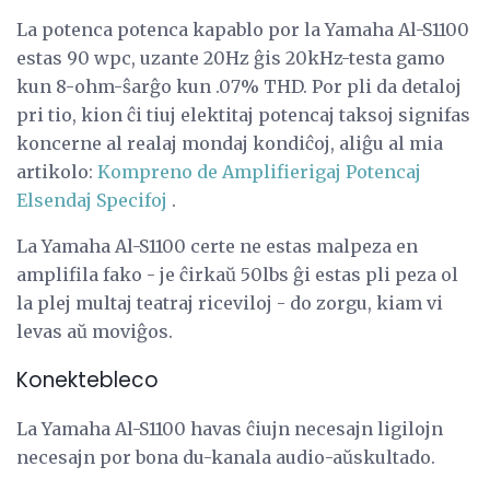
La potenca potenca kapablo por la Yamaha Al-S1100
estas 90 wpc, uzante 20Hz ĝis 20kHz-testa gamo
kun 8-ohm-ŝarĝo kun .07% THD. Por pli da detaloj
pri tio, kion ĉi tiuj elektitaj potencaj taksoj signifas
koncerne al realaj mondaj kondiĉoj, aliĝu al mia
artikolo:
Kompreno de Amplifierigaj Potencaj
Elsendaj Specifoj
.
La Yamaha Al-S1100 certe ne estas malpeza en
amplifila fako - je ĉirkaŭ 50lbs ĝi estas pli peza ol
la plej multaj teatraj riceviloj - do zorgu, kiam vi
levas aŭ moviĝos.
Konektebleco
La Yamaha Al-S1100 havas ĉiujn necesajn ligilojn
necesajn por bona du-kanala audio-aŭskultado.