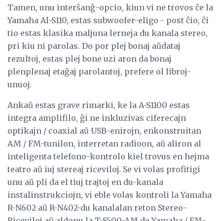
Tamen, unu interŝanĝ-opcio, kiun vi ne trovos ĉe la
Yamaha Al-S110, estas subwoofer-eligo - post ĉio, ĉi
tio estas klasika maljuna lerneja du kanala stereo,
pri kiu ni parolas. Do por plej bonaj aŭdataj
rezultoj, estas plej bone uzi aron da bonaj
plenplenaj etaĝaj parolantoj, prefere ol libroj-
unuoj.
Ankaŭ estas grave rimarki, ke la A-S1100 estas
integra amplifilo, ĝi ne inkluzivas ciferecajn
optikajn / coaxial aŭ USB-enirojn, enkonstruitan
AM / FM-tunilon, interretan radioon, aŭ aliron al
inteligenta telefono-kontrolo kiel trovus en hejma
teatro aŭ iuj stereaj riceviloj. Se vi volas profitigi
unu aŭ pli da el tiuj trajtoj en du-kanala
instalinstrukciojn, vi eble volas kontroli la Yamaha
R-N602 aŭ R-N402-du kanalalan reton Stereo-
Riceviloj aŭ aldonu la T-S500-AM de Yamaha / FM-