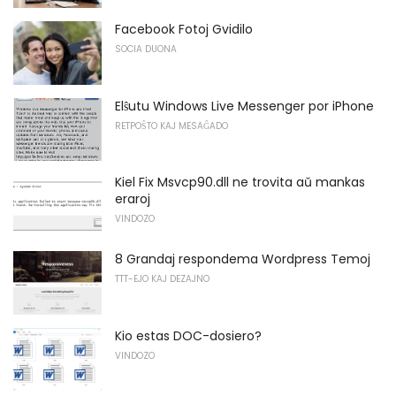
Facebook Fotoj Gvidilo
SOCIA DUONA
Elŝutu Windows Live Messenger por iPhone
RETPOŜTO KAJ MESAĜADO
Kiel Fix Msvcp90.dll ne trovita aŭ mankas
eraroj
VINDOZO
8 Grandaj respondema Wordpress Temoj
TTT-EJO KAJ DEZAJNO
Kio estas DOC-dosiero?
VINDOZO