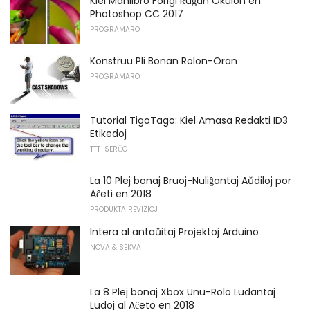
Kiel Manlibro Forigi Ruĝan Okulon en
Photoshop CC 2017
PROGRAMARO
Konstruu Pli Bonan Rolon-Oran
PROGRAMARO
Tutorial TigoTago: Kiel Amasa Redakti ID3
Etikedoj
TTT-SERĈO
La 10 Plej bonaj Bruoj-Nuliĝantaj Aŭdiloj por
Aĉeti en 2018
PRODUKTA REVIZIOJ
Intera al antaŭitaj Projektoj Arduino
NOVA & SEKVA
La 8 Plej bonaj Xbox Unu-Rolo Ludantaj
Ludoj al Aĉeto en 2018