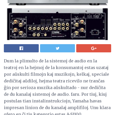
Dum la plimulto de la sistemoj de audio en la
teatroj en la hejmoj de la konsumantoj estas uzataj
por aŭskulti filmojn kaj muzikojn, kelkaj, speciale
dediĉitaj aŭdiloj, hejma teatra ricevilo ne tranĉas
ĝin por serioza muzika aŭskultado - nur dediĉita
de du kanalaj sistemoj de audio. faru. Por tiuj, kiuj
postulas tian instalinstrukciojn, Yamaha havas
impresan linion de du kanalaj amplifiloj. Unu klara
ofero en ĉi tiu kategorio estas A-S1100.