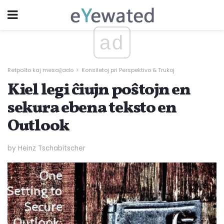
ad
Retpoŝto kaj mesaĝado
Konsiletoj pri Perspektivo & Trukoj
Kiel legi ĉiujn poŝtojn en
sekura ebena teksto en
Outlook
by Heinz Tschabitscher