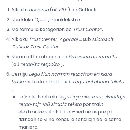
Alklaku
dosieron
(aŭ
FILE
) en Outlook.
Nun klaku
Opciojn
maldekstre.
Malfermu la kategorion de
Trust Center
.
Alklaku
Trust Center-Agordoj ...
sub
Microsoft
Outlook Trust Center
.
Nun iru al la kategorio de
Sekureco de retpoŝto
(aŭ
retpoŝta retpoŝto
).
Certiĝu
Legu ĉiun norman retpoŝton en klara
teksto
estas kontrolita sub
Legu kiel ebena teksto
.
Laŭvole, kontrolu
Legu ĉiujn cifere subskribitajn
retpoŝtojn laŭ simpla teksto
por trakti
elektronike subskribitan-sed ne nepre pli
fidindan se vi ne konas la sendilojn de la sama
maniero.