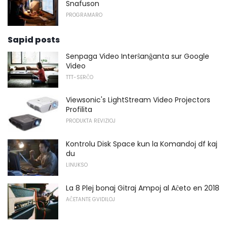
Snafuson
PROGRAMARO
Sapid posts
Senpaga Video Interŝanĝanta sur Google
Video
TTT-SERĈO
Viewsonic's LightStream Video Projectors
Profilita
PRODUKTA REVIZIOJ
Kontrolu Disk Space kun la Komandoj df kaj
du
LINUKSO
La 8 Plej bonaj Gitraj Ampoj al Aĉeto en 2018
AĈETANTE GVIDILOJ