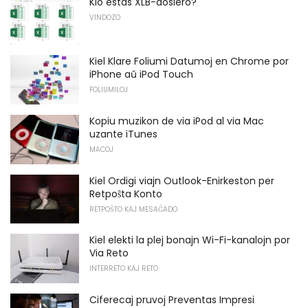
Kio estas XLB-dosiero?
VINDOZO
Kiel Klare Foliumi Datumoj en Chrome por
iPhone aŭ iPod Touch
FOLIUMILOJ
Kopiu muzikon de via iPod al via Mac
uzante iTunes
MACOJ
Kiel Ordigi viajn Outlook-Enirkeston per
Retpoŝta Konto
RETPOŜTO KAJ MESAĜADO
Kiel elekti la plej bonajn Wi-Fi-kanalojn por
Via Reto
INTERRETO KAJ RETO
Ciferecaj pruvoj Preventas Impresi