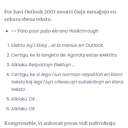
Por havi Outlook 2003 montri ĉiujn mesaĝojn en
sekura ebena teksto:
>> Paŝo post paŝo ekrano Walkthrough
Elektu
Iloj |
Ebloj ...
el la menuo en Outlook.
Certigu, ke la langeto de
Agordoj
estas elektita.
Alklaku
Retpoŝtajn Elektojn ....
Certigu, ke vi
legu ĉiun norman retpoŝton en klara
teksto
kaj
legi ĉiujn ciferecajn subskribojn en klara
teksto
.
Alklaku
OK
.
Alklaku
OK
.
Kompreneble, vi ankoraŭ povas vidi individuajn