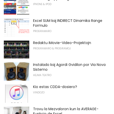
IPHONE & IPOD
Excel SUM kaj INDIRECT Dinamika Range
Formulo
PROGRAMARO
Redaktu iMovie-Video-Projektojn
PROGRAMARO & PROGRAMOJ
Instalado kaj Agordi Gvidilon por Via Nova
Sistemo
HEJMA TEATRO
Kio estas CDDA-dosiero?
VINDOZO
Trovu la Mezvaloron kun la AVERAGE-
Funkcio de Excel