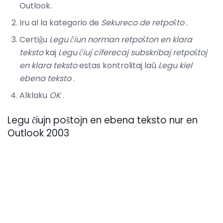
Outlook.
Iru al la kategorio de
Sekureco de retpoŝto
.
Certiĝu
Legu ĉiun norman retpoŝton en klara
teksto
kaj
Legu ĉiuj ciferecaj subskribaj retpoŝtoj
en klara teksto
estas kontrolitaj laŭ
Legu kiel
ebena teksto
.
Alklaku
OK
.
Legu ĉiujn poŝtojn en ebena teksto nur en
Outlook 2003