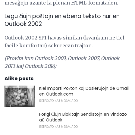
mesaĝojn uzante la plenan HTML-formatadon.
Legu ĉiujn poŝtojn en ebena teksto nur en
Outlook 2002
Outlook 2002 SP1 havas similan (kvankam ne tiel
facile komfortan) sekurecan trajton.
(Provita kun Outlook 2003, Outlook 2007, Outlook
2013 kaj Outlook 2016)
Alike posts
Kiel Importi Poŝton kaj Dosierujojn de Gmail
en Outlook.com
RETPOŜTO KAJ MESAĜADO
Forigi Ĉiujn Blokitajn Sendistojn en Vindozo
aŭ Outlook
RETPOŜTO KAJ MESAĜADO