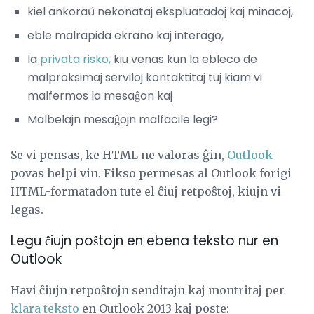
kiel ankoraŭ nekonataj ekspluatadoj kaj minacoj,
eble malrapida ekrano kaj interago,
la
privata risko,
kiu venas kun la ebleco de
malproksimaj serviloj kontaktitaj tuj kiam vi
malfermos la mesaĝon kaj
Malbelajn mesaĝojn malfacile legi?
Se vi pensas, ke HTML ne valoras ĝin,
Outlook
povas helpi vin. Fikso permesas al Outlook forigi
HTML-formatadon tute el ĉiuj retpoŝtoj, kiujn vi
legas.
Legu ĉiujn poŝtojn en ebena teksto nur en
Outlook
Havi ĉiujn retpoŝtojn senditajn kaj montritaj per
klara teksto
en Outlook 2013 kaj poste: