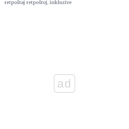
retpoŝtaj retpoŝtoj, inkluzive
ad