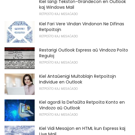
Kiel ŝanĝi Tekston-Grandecon en Outlook
kaj Windows Mail
RETPOŜTO KAJ MESAĜADO
Kiel Fari Vere Vindan Vindonon Ne Difinas
Retpoŝtojn
RETPOŜTO KAJ MESAĜADO
Restarigi Outlook Express aŭ Vindoza Poŝto
Reguloj
RETPOŜTO KAJ MESAĜADO
Kiel Antaŭenigi Multoblajn Retpoŝtojn
Individue en Outlook
RETPOŜTO KAJ MESAĜADO
Kiel agordi la Defaŭlta Retpoŝta Konto en
Vindozo aŭ Outlook
RETPOŜTO KAJ MESAĜADO
Kiel Vidi Mesaĝon en HTML kun Express kaj
Live Mail