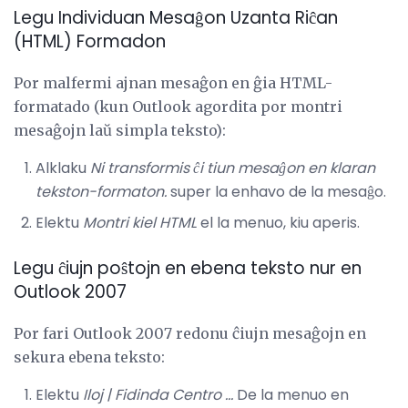
Legu Individuan Mesaĝon Uzanta Riĉan
(HTML) Formadon
Por malfermi ajnan mesaĝon en ĝia HTML-
formatado (kun Outlook agordita por montri
mesaĝojn laŭ simpla teksto):
Alklaku
Ni transformis ĉi tiun mesaĝon en klaran
tekston-formaton.
super la enhavo de la mesaĝo.
Elektu
Montri kiel HTML
el la menuo, kiu aperis.
Legu ĉiujn poŝtojn en ebena teksto nur en
Outlook 2007
Por fari Outlook 2007 redonu ĉiujn mesaĝojn en
sekura ebena teksto:
Elektu
Iloj |
Fidinda Centro ...
De la menuo en