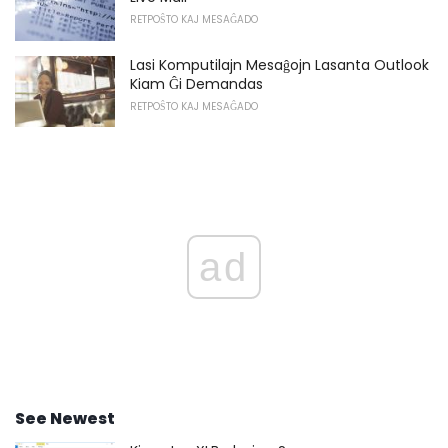
RETPOŜTO KAJ MESAĜADO
Lasi Komputilajn Mesaĝojn Lasanta Outlook
Kiam Ĝi Demandas
RETPOŜTO KAJ MESAĜADO
ad
See Newest