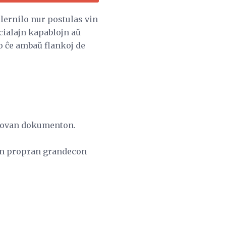
u lernilo nur postulas vin
cialajn kapablojn aŭ
o ĉe ambaŭ flankoj de
.
i novan dokumenton.
vian propran grandecon