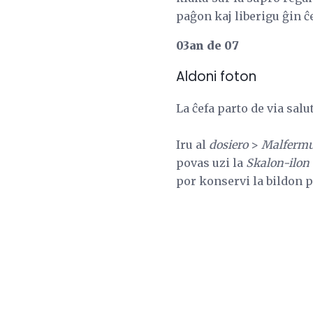
paĝon kaj liberigu ĝin ĉ
03an de 07
Aldoni foton
La ĉefa parto de via salu
Iru al
dosiero
>
Malfermu
povas uzi la
Skalon-ilon
por konservi la bildon 