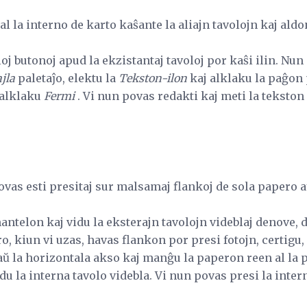
al la interno de karto kaŝante la aliajn tavolojn kaj ald
oj butonoj apud la ekzistantaj tavoloj por kaŝi ilin. Nun 
jla
paletaĵo, elektu la
Tekston-ilon
kaj alklaku la paĝon 
 alklaku
Fermi
. Vi nun povas redakti kaj meti la tekston 
ovas esti presitaj sur malsamaj flankoj de sola papero a
ntelon kaj vidu la eksterajn tavolojn videblaj denove, do
o, kiun vi uzas, havas flankon por presi fotojn, certigu, 
ŭ la horizontala akso kaj manĝu la paperon reen al la p
idu la interna tavolo videbla. Vi nun povas presi la inte