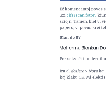
Eĉ komencantoj povos se
uzi
ciferecan foton,
kiun 
sciojn. Tamen, kiel vi v
papero, vi povus krei te
01an de 07
Malfermu Blankan D
Por sekvi ĉi tiun lerni
Iru al
dosiero
>
Nova
kaj 
kaj klaku OK. Mi elektis