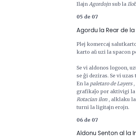
Ilajn
Agordojn
sub la
Ilo
05 de 07
Agordu la Rear de la
Plej komercaj salutkart
karto aŭ uzi la spacon p
Se vi aldonos logoon, uz
se ĝi deziras. Se vi uzas
En la
paletaro de Layers
,
grafikaĵo por aktivigi la
Rotacian ilon
, alklaku l
turni la ligitajn erojn.
06 de 07
Aldonu Senton al la I