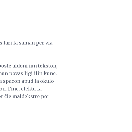
 fari la saman per via
poste aldoni iun tekston,
 nun povas ligi ilin kune.
 la spacon apud la okulo-
on. Fine, elektu la
er ĉie maldekstre por