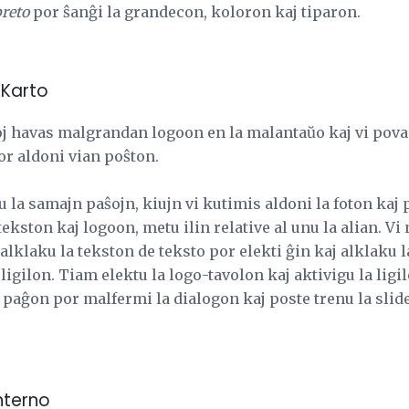
breto
por ŝanĝi la grandecon, koloron kaj tiparon.
 Karto
oj havas malgrandan logoon en la malantaŭo kaj vi povas
or aldoni vian poŝton.
u la samajn paŝojn, kiujn vi kutimis aldoni la foton kaj 
 tekston kaj logoon, metu ilin relative al unu la alian. Vi
 alklaku la tekston de teksto por elekti ĝin kaj alklaku
 ligilon. Tiam elektu la logo-tavolon kaj aktivigu la ligil
a paĝon por malfermi la dialogon kaj poste trenu la slid
nterno