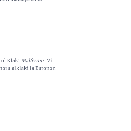
ŭ ol Klaki
Malfermu
. Vi
emoru alklaki la Butonon