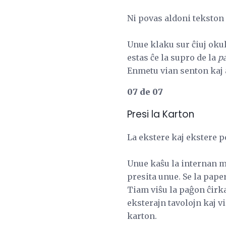
Ni povas aldoni tekston 
Unue klaku sur ĉiuj okul
estas ĉe la supro de la
pa
Enmetu vian senton kaj
07 de 07
Presi la Karton
La ekstere kaj ekstere p
Unue kaŝu la internan ma
presita unue. Se la paper
Tiam viŝu la paĝon ĉirka
eksterajn tavolojn kaj v
karton.