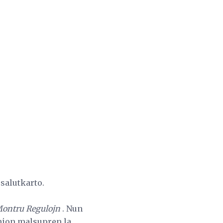
 salutkarto.
ontru Regulojn
. Nun
inion malsupren la