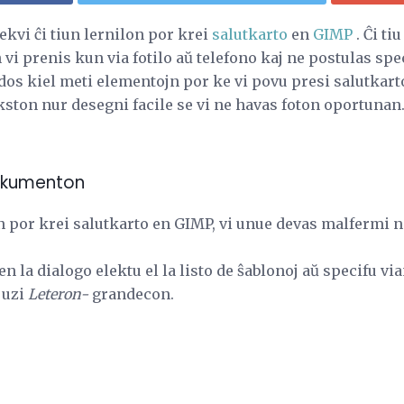
kvi ĉi tiun lernilon por krei
salutkarto
en
GIMP
. Ĉi ti
vi prenis kun via fotilo aŭ telefono kaj ne postulas spe
idos kiel meti elementojn por ke vi povu presi salutkart
kston nur desegni facile se vi ne havas foton oportunan
okumenton
lon por krei salutkarto en GIMP, vi unue devas malferm
en la dialogo elektu el la listo de ŝablonoj aŭ specifu 
 uzi
Leteron-
grandecon.