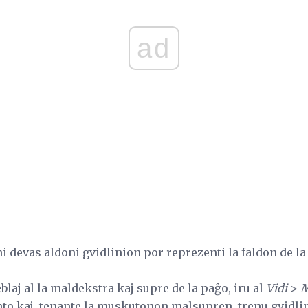
ad
ni devas aldoni gvidlinion por reprezenti la faldon de la
blaj al la maldekstra kaj supre de la paĝo, iru al
Vidi
>
M
nto kaj, tenante la muskutonon malsupren, trenu gvidl