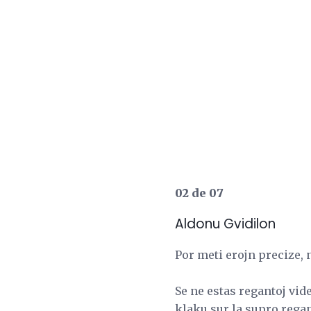
02 de 07
Aldonu Gvidilon
Por meti erojn precize, 
Se ne estas regantoj vide
klaku sur la supro rega