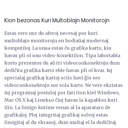
Kion bezonas Kuri Multoblajn Monitorojn
Estas vere nur du aferoj necesaj por kuri
multoblajn monitorojn en hodiaŭaj modernaj
komputiloj. La unua estas ĉu grafika karto, kiu
havas pli ol unu video-konektilon. Tipa labortabla
korto prezentos du aŭ tri videoconkonektojn dum
dediĉita grafika karto eble havas pli ol kvar. Iuj
specialaj grafikaj kartoj sciis havi ĝis ses
videoconkonektojn sur sola karto. Ne vere ekzistas
iuj programaj postuloj por fari tion kiel Windows,
Mac OS X kaj Linukso ĉiuj havas la kapablon kuri
ilin. La limigo kutime venas al la aparataro de
grafikaĵoj. Plej integritaj grafikaj solvoj estas
limigitaj al du ekranoj, dum multaj el la dediĉitaj