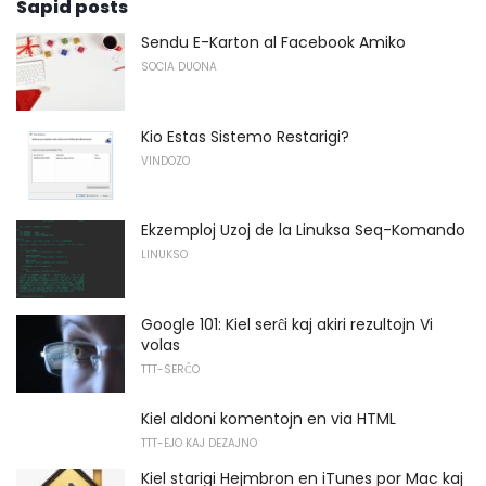
Sapid posts
Sendu E-Karton al Facebook Amiko
SOCIA DUONA
Kio Estas Sistemo Restarigi?
VINDOZO
Ekzemploj Uzoj de la Linuksa Seq-Komando
LINUKSO
Google 101: Kiel serĉi kaj akiri rezultojn Vi
volas
TTT-SERĈO
Kiel aldoni komentojn en via HTML
TTT-EJO KAJ DEZAJNO
Kiel starigi Hejmbron en iTunes por Mac kaj