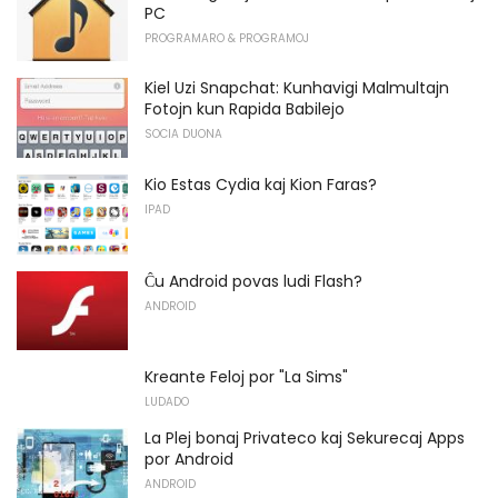
PC
PROGRAMARO & PROGRAMOJ
Kiel Uzi Snapchat: Kunhavigi Malmultajn
Fotojn kun Rapida Babilejo
SOCIA DUONA
Kio Estas Cydia kaj Kion Faras?
IPAD
Ĉu Android povas ludi Flash?
ANDROID
Kreante Feloj por "La Sims"
LUDADO
La Plej bonaj Privateco kaj Sekurecaj Apps
por Android
ANDROID