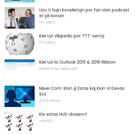
Uzu ĉi tiujn konsiletojn por fari vian podcast
eĉ pli bonan
TTT-SERĈO
Kiel Uzi Vikipedio por TTT-serĉoj
TTT-SERĈO
Kiel Uzi la Outlook 2013 & 2016 Ribbon
RETPOŜTO KAJ MESAĜADO
Mixer.Com: Kion ĝi Estas kaj Kion Vi Devas
Scii
SOCIA DUONA
Kio estas HUS-dosiero?
VINDOZO