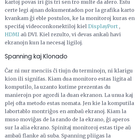
kartoj povas iri ĝis tri sen tro multe da afero. Estu
certe legi ajnan dokumentadon por la grafika karto
kvankam ĝi eble postulos, ke la monitoroj kuras en
specifaj videoconkonektiloj kiel
DisplayPort
,
HDMI
aŭ DVI. Kiel rezulto, vi devas ankaŭ havi
ekranojn kun la necesaj ligiloj.
Spanning kaj Klonado
Ĉar ni nur menciis ĉi tiujn du terminojn, ni klarigu
kion ili signifas. Kiam dua monitoro estas ligita al
komputilo, la uzanto kutime prezentas du
manierojn por agordi la duan ekranon. La unua kaj
plej ofta metodo estas nomata. Jen kie la komputila
labortablo montriĝos en ambaŭ ekranoj. Kiam la
muso moviĝas de la rando de la ekrano, ĝi aperos
sur la alia ekrano. Spinitaj monitoroj estas tipe aŭ
ambaŭ flanke aŭ suba. Spanning pliigas la