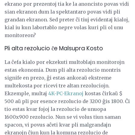
ekrano por prezentoj tia ke la anoncisto povas vidi
sian ekranon dum la spektantaro povas vidi pli
grandan ekranon. Sed preter ĉi tiuj evidentaj kialoj,
kial iu kun labortablo nepre volas kuri pli ol unu
monitoreon?
Pli alta rezolucio ĉe Malsupra Kosto
La ĉefa kialo por ekzekuti multoblajn monitorojn
estas ekonomia. Dum pli alta rezolucio montris
signife en prezo, ĝi estas ankoraŭ ekstreme
multekosta por ricevi tre altan rezoluciojn.
Ekzemple, multaj
4K-PC-Ekranoj
kostas ĉirkaŭ $
500 aŭ pli por esence rezolucio de 3200 ĝis 1800. Ĉi
tio estas kvar fojoj la rezolucio de unuopa
1600x900 rezolucio. Nun se vi volus tiun saman
spacon, vi povus aĉeti kvar pli malgrandajn
ekranojn ĉiun kun la komuna rezolucio de