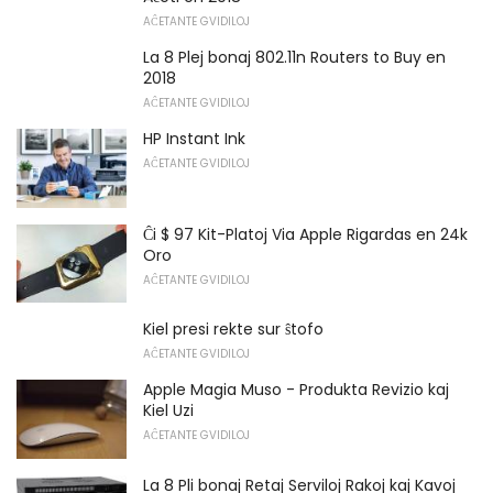
AĈETANTE GVIDILOJ
La 8 Plej bonaj 802.11n Routers to Buy en
2018
AĈETANTE GVIDILOJ
HP Instant Ink
AĈETANTE GVIDILOJ
Ĉi $ 97 Kit-Platoj Via Apple Rigardas en 24k
Oro
AĈETANTE GVIDILOJ
Kiel presi rekte sur ŝtofo
AĈETANTE GVIDILOJ
Apple Magia Muso - Produkta Revizio kaj
Kiel Uzi
AĈETANTE GVIDILOJ
La 8 Pli bonaj Retaj Serviloj Rakoj kaj Kavoj