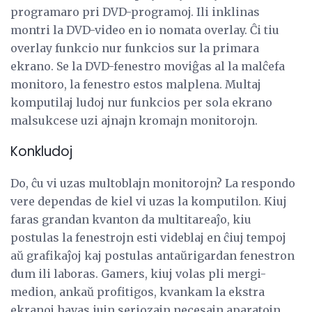
programaro pri DVD-programoj. Ili inklinas
montri la DVD-video en io nomata overlay. Ĉi tiu
overlay funkcio nur funkcios sur la primara
ekrano. Se la DVD-fenestro moviĝas al la malĉefa
monitoro, la fenestro estos malplena. Multaj
komputilaj ludoj nur funkcios per sola ekrano
malsukcese uzi ajnajn kromajn monitorojn.
Konkludoj
Do, ĉu vi uzas multoblajn monitorojn? La respondo
vere dependas de kiel vi uzas la komputilon. Kiuj
faras grandan kvanton da multitareaĵo, kiu
postulas la fenestrojn esti videblaj en ĉiuj tempoj
aŭ grafikaĵoj kaj postulas antaŭrigardan fenestron
dum ili laboras. Gamers, kiuj volas pli mergi-
medion, ankaŭ profitigos, kvankam la ekstra
ekranoj havas iujn seriozajn necesajn aparatojn