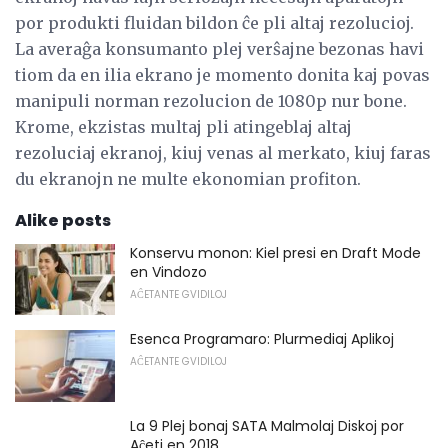
por produkti fluidan bildon ĉe pli altaj rezolucioj.
La averaĝa konsumanto plej verŝajne bezonas havi
tiom da en ilia ekrano je momento donita kaj povas
manipuli norman rezolucion de 1080p nur bone.
Krome, ekzistas multaj pli atingeblaj altaj
rezoluciaj ekranoj, kiuj venas al merkato, kiuj faras
du ekranojn ne multe ekonomian profiton.
Alike posts
Konservu monon: Kiel presi en Draft Mode
en Vindozo
AĈETANTE GVIDILOJ
Esenca Programaro: Plurmediaj Aplikoj
AĈETANTE GVIDILOJ
La 9 Plej bonaj SATA Malmolaj Diskoj por
Aĉeti en 2018