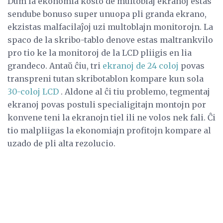
Dum la ekonomia kosto de multoblaj ekranoj estas
sendube bonuso super unuopa pli granda ekrano,
ekzistas malfacilaĵoj uzi multoblajn monitorojn. La
spaco de la skribo-tablo denove estas maltrankvilo
pro tio ke la monitoroj de la LCD pliigis en lia
grandeco. Antaŭ ĉiu, tri
ekranoj de 24 coloj
povas
transpreni tutan skribotablon kompare kun sola
30-coloj LCD
. Aldone al ĉi tiu problemo, tegmentaj
ekranoj povas postuli specialigitajn montojn por
konvene teni la ekranojn tiel ili ne volos nek fali. Ĉi
tio malpliigas la ekonomiajn profitojn kompare al
uzado de pli alta rezolucio.