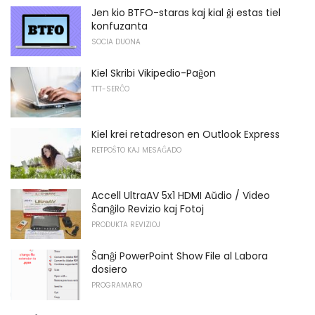
Jen kio BTFO-staras kaj kial ĝi estas tiel
konfuzanta
SOCIA DUONA
Kiel Skribi Vikipedio-Paĝon
TTT-SERĈO
Kiel krei retadreson en Outlook Express
RETPOŜTO KAJ MESAĜADO
Accell UltraAV 5x1 HDMI Aŭdio / Video
Ŝanĝilo Revizio kaj Fotoj
PRODUKTA REVIZIOJ
Ŝanĝi PowerPoint Show File al Labora
dosiero
PROGRAMARO