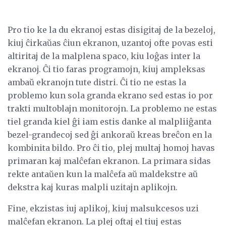
Pro tio ke la du ekranoj estas disigitaj de la bezeloj,
kiuj ĉirkaŭas ĉiun ekranon, uzantoj ofte povas esti
altiritaj de la malplena spaco, kiu loĝas inter la
ekranoj. Ĉi tio faras programojn, kiuj ampleksas
ambaŭ ekranojn tute distri. Ĉi tio ne estas la
problemo kun sola granda ekrano sed estas io por
trakti multoblajn monitorojn. La problemo ne estas
tiel granda kiel ĝi iam estis danke al malpliiĝanta
bezel-grandecoj sed ĝi ankoraŭ kreas breĉon en la
kombinita bildo. Pro ĉi tio, plej multaj homoj havas
primaran kaj malĉefan ekranon. La primara sidas
rekte antaŭen kun la malĉefa aŭ maldekstre aŭ
dekstra kaj kuras malpli uzitajn aplikojn.
Fine, ekzistas iuj aplikoj, kiuj malsukcesos uzi
malĉefan ekranon. La plej oftaj el tiuj estas