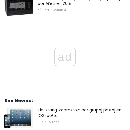
por Aĉeti en 2018
AĈETANTE GVIDILOJ
ad
See Newest
Kiel starigi kontaktojn por grupaj poŝtoj en
iOS-poŝto
IPHONE & IPOD