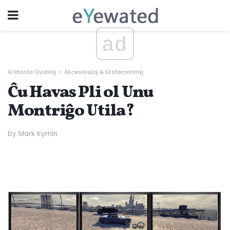
ad
Aĉetante Gvidiloj
Akcesoraĵoj & Ekstercentraj
Ĉu Havas Pli ol Unu
Montriĝo Utila?
by Mark Kyrnin