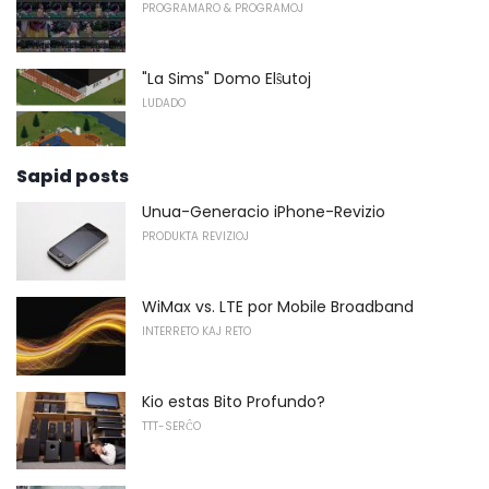
PROGRAMARO & PROGRAMOJ
"La Sims" Domo Elŝutoj
LUDADO
Sapid posts
Unua-Generacio iPhone-Revizio
PRODUKTA REVIZIOJ
WiMax vs. LTE por Mobile Broadband
INTERRETO KAJ RETO
Kio estas Bito Profundo?
TTT-SERĈO