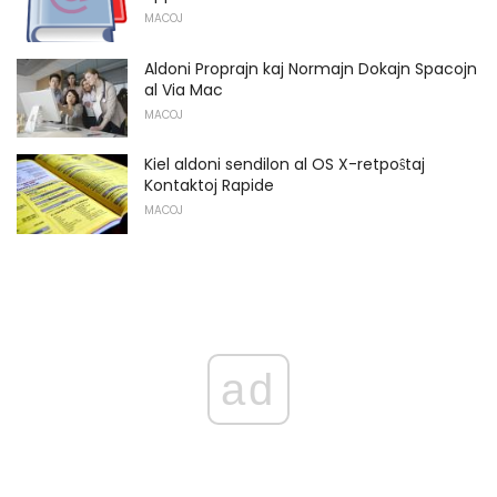
MACOJ
Aldoni Proprajn kaj Normajn Dokajn Spacojn
al Via Mac
MACOJ
Kiel aldoni sendilon al OS X-retpoŝtaj
Kontaktoj Rapide
MACOJ
ad