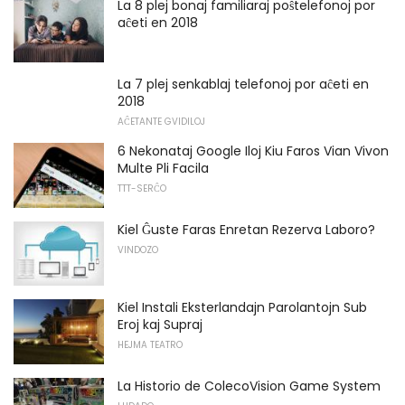
La 8 plej bonaj familiaraj poŝtelefonoj por
aĉeti en 2018
La 7 plej senkablaj telefonoj por aĉeti en
2018
AĈETANTE GVIDILOJ
6 Nekonataj Google Iloj Kiu Faros Vian Vivon
Multe Pli Facila
TTT-SERĈO
Kiel Ĝuste Faras Enretan Rezerva Laboro?
VINDOZO
Kiel Instali Eksterlandajn Parolantojn Sub
Eroj kaj Supraj
HEJMA TEATRO
La Historio de ColecoVision Game System