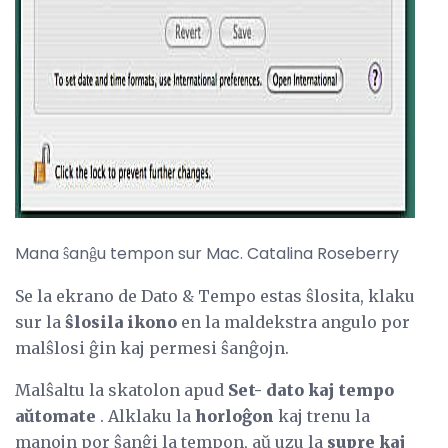
ad
Mana ŝanĝu tempon sur Mac. Catalina Roseberry
Se la ekrano de Dato & Tempo estas ŝlosita, klaku
sur la
ŝlosila ikono
en la maldekstra angulo por
malŝlosi ĝin kaj permesi ŝanĝojn.
Malŝaltu la skatolon apud
Set-
dato kaj tempo
aŭtomate
. Alklaku la
horloĝon
kaj trenu la
manojn por ŝanĝi la tempon, aŭ uzu la
supre kaj