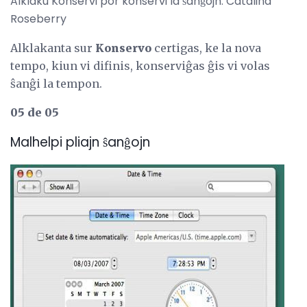
Alklaku Konservi por konservi la ŝanĝojn. Catalina
Roseberry
Alklakanta sur
Konservo
certigas, ke la nova
tempo, kiun vi difinis, konserviĝas ĝis vi volas
ŝanĝi la tempon.
05 de 05
Malhelpi pliajn ŝanĝojn