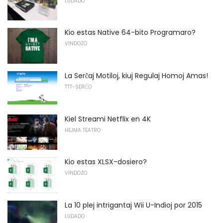
LUDADO
Kio estas Native 64-bito Programaro?
VINDOZO
La Serĉaj Motiloj, kiuj Regulaj Homoj Amas!
TTT-SERĈO
Kiel Streami Netflix en 4K
HEJMA TEATRO
Kio estas XLSX-dosiero?
VINDOZO
La 10 plej intrigantaj Wii U-Indioj por 2015
LUDADO