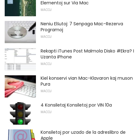
Elementoj sur Via Mac
MACOJ
Neniu Elŝutoj: 7 Senpaga Mac-Rezerva
Programoj
MACOJ
Rekapti iTunes Post Malmola Disko #Ekra? I
Uzanta iPhone
MACOJ
Kiel konservi vian Mac-Klavaron kaj muson
Pura
MACOJ
4 Konsiletaj Konsiletoj por VIN 10a
MACOJ
Konsiletoj por uzado de la adreslibro de
Apple