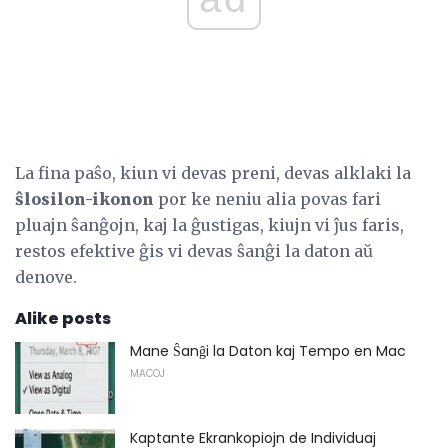
La fina paŝo, kiun vi devas preni, devas alklaki la
ŝlosilon-ikonon
por ke neniu alia povas fari
pluajn ŝanĝojn, kaj la ĝustigas, kiujn vi ĵus faris,
restos efektive ĝis vi devas ŝanĝi la daton aŭ
denove.
Alike posts
Mane Ŝanĝi la Daton kaj Tempo en Mac
MACOJ
Kaptante Ekrankopiojn de Individuaj