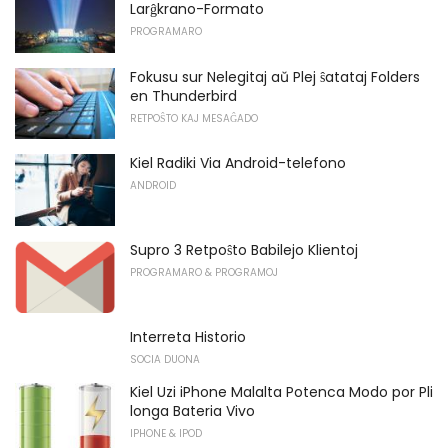
Larĝkrano-Formato
PROGRAMARO
Fokusu sur Nelegitaj aŭ Plej ŝatataj Folders
en Thunderbird
RETPOŜTO KAJ MESAĜADO
Kiel Radiki Via Android-telefono
ANDROID
Supro 3 Retpoŝto Babilejo Klientoj
PROGRAMARO & PROGRAMOJ
Interreta Historio
SOCIA DUONA
Kiel Uzi iPhone Malalta Potenca Modo por Pli
longa Bateria Vivo
IPHONE & IPOD