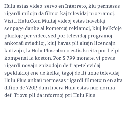
Hulu estas video-servo en Interreto, kiu permesas
rigardi milojn da filmoj kaj televidaj programoj.
Viziti Hulu.Com Multaj videoj estas haveblaj
senpage danke al komercaj reklamoj, kiuj kelkfoje
plurfoje per video, sed por televidaj programoj
ankoraŭ aviadiloj, kiuj havas pli altajn licencajn
kotizojn, la Hulu Plus-abono estis kreita por helpi
kompensi la koston. Por $ 7.99 monate, vi povas
rigardi novajn epizodojn de frap-televidaj
spektakloj ene de kelkaj tagoj de ili unue televidaj.
Hulu Plus ankaŭ permesas rigardi filmetojn en alta
difino de 720P, dum libera Hulu estas nur norma
def. Trovu pli da informoj pri Hulu Plus.