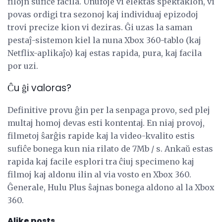
filojn sufiĉe facila. Unufoje vi elektas spektaklon, vi
povas ordigi tra sezonoj kaj individuaj epizodoj
trovi precize kion vi deziras. Ĝi uzas la saman
pestaĵ-sistemon kiel la nuna Xbox 360-tablo (kaj
Netflix-aplikaĵo) kaj estas rapida, pura, kaj facila
por uzi.
Ĉu ĝi valoras?
Definitive provu ĝin per la senpaga provo, sed plej
multaj homoj devas esti kontentaj. En niaj provoj,
filmetoj ŝarĝis rapide kaj la video-kvalito estis
sufiĉe bonega kun nia rilato de 7Mb / s. Ankaŭ estas
rapida kaj facile esplori tra ĉiuj specimeno kaj
filmoj kaj aldonu ilin al via vosto en Xbox 360.
Ĝenerale, Hulu Plus ŝajnas bonega aldono al la Xbox
360.
Alike posts