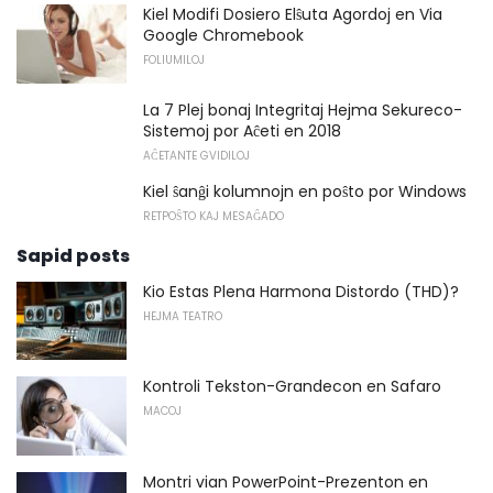
Kiel Modifi Dosiero Elŝuta Agordoj en Via
Google Chromebook
FOLIUMILOJ
La 7 Plej bonaj Integritaj Hejma Sekureco-
Sistemoj por Aĉeti en 2018
AĈETANTE GVIDILOJ
Kiel ŝanĝi kolumnojn en poŝto por Windows
RETPOŜTO KAJ MESAĜADO
Sapid posts
Kio Estas Plena Harmona Distordo (THD)?
HEJMA TEATRO
Kontroli Tekston-Grandecon en Safaro
MACOJ
Montri vian PowerPoint-Prezenton en