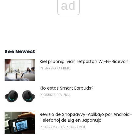
ad
See Newest
Kiel plibonigi vian retpoŝton Wi-Fi-Ricevon
INTERRETO KAJ RETO
Kio estas Smart Earbuds?
PRODUKTA REVIZIOJ
Revizio de ShopSavvy-Aplikaĵo por Android-
Telefonoj de Big en Japanujo
PROGRAMARO & PROGRAMOJ