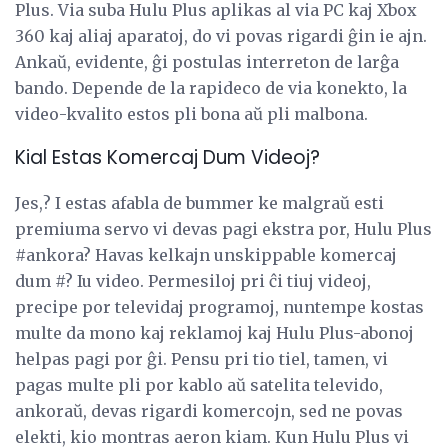
Plus. Via suba Hulu Plus aplikas al via PC kaj Xbox
360 kaj aliaj aparatoj, do vi povas rigardi ĝin ie ajn.
Ankaŭ, evidente, ĝi postulas interreton de larĝa
bando. Depende de la rapideco de via konekto, la
video-kvalito estos pli bona aŭ pli malbona.
Kial Estas Komercaj Dum Videoj?
Jes,? I estas afabla de bummer ke malgraŭ esti
premiuma servo vi devas pagi ekstra por, Hulu Plus
#ankora? Havas kelkajn unskippable komercaj
dum #? Iu video. Permesiloj pri ĉi tiuj videoj,
precipe por televidaj programoj, nuntempe kostas
multe da mono kaj reklamoj kaj Hulu Plus-abonoj
helpas pagi por ĝi. Pensu pri tio tiel, tamen, vi
pagas multe pli por kablo aŭ satelita televido,
ankoraŭ, devas rigardi komercojn, sed ne povas
elekti, kio montras aeron kiam. Kun Hulu Plus vi