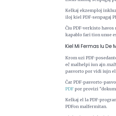
Kelkaj ekzemploj inkluz
iloj kiel PDF-senpagaj PD
Ĉiu PDF-verkisto havos m
kapablo fari tion unue es
Kiel Mi Fermas Iu De
Krom uzi PDF-posedanton
eĉ malhelpi iun ajn
malf
pasvorto por vidi iujn el
Ĉar PDF-pasvorto-pasvor
PDF
por provizi "dokum
Kelkaj el la PDF-program
PDFon malfermitan.