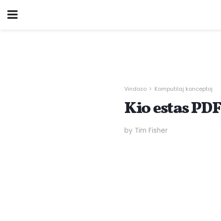
Vindozo
Komputilaj konceptoj
Kio estas PD
by Tim Fisher