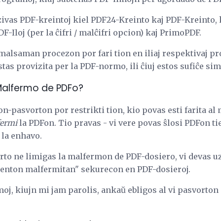
ivas PDF-kreintoj kiel PDF24-Kreinto kaj PDF-Kreinto, k
F-Iloj (per la ĉifri / malĉifri opcion) kaj PrimoPDF.
alsaman procezon por fari tion en iliaj respektivaj pr
tas provizita per la PDF-normo, ili ĉiuj estos sufiĉe sim
 Malfermo de PDFo?
-pasvorton por restrikti tion, kio povas esti farita al
ermi
la PDFon. Tio pravas - vi vere povas ŝlosi PDFon ti
 la enhavo.
to ne limigas la malfermon de PDF-dosiero, vi devas u
enton malfermitan" sekurecon en PDF-dosieroj.
oj, kiujn mi jam parolis, ankaŭ ebligos al vi pasvorton 