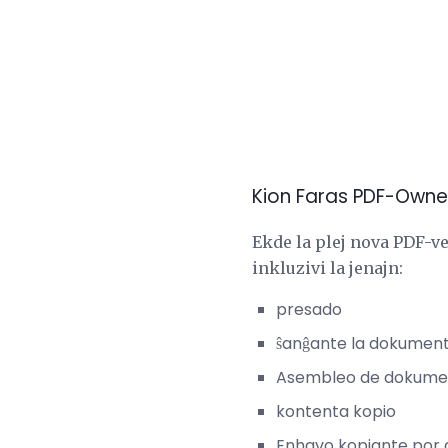
Kion Faras PDF-Owne
Ekde la plej nova PDF-v
inkluzivi la jenajn:
presado
ŝanĝante la dokumen
Asembleo de dokume
kontenta kopio
Enhavo kopiante por 