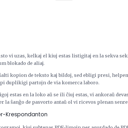
o vi uzas, kelkaj el kiuj estas listigitaj en la sekva sek
um blokado de aliaj.
lti kopion de teksto kaj bildoj, sed ebligi presi, helpem
pi duplikigi partojn de via komerca laboro.
igoj estas en la loko aŭ se ili ĉiuj estas, vi ankoraŭ dev
er la ŝanĝo de pasvorto antaŭ ol vi ricevos plenan senres
ner-Krespondanton
rogramoj, kiuj subtenas PDF-limojn per agordado de PD