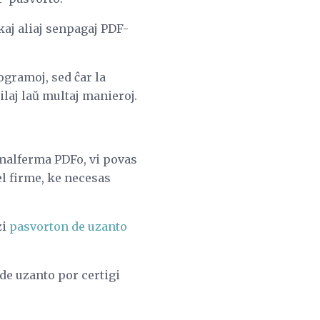
aj aliaj senpagaj PDF-
ogramoj, sed ĉar la
ilaj laŭ multaj manieroj.
 malferma PDFo, vi povas
el firme, ke necesas
zi
pasvorton de uzanto
de uzanto por certigi