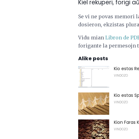
Kiel rekuperi, forigi
Se vi ne povas memori l
dosieron, ekzistas pluraj
Vidu mian
Libron de PD
forigante la permesojn t
Alike posts
Kio estas Re
VINDOZO
Kio estas S
VINDOZO
Kion Faras 
VINDOZO