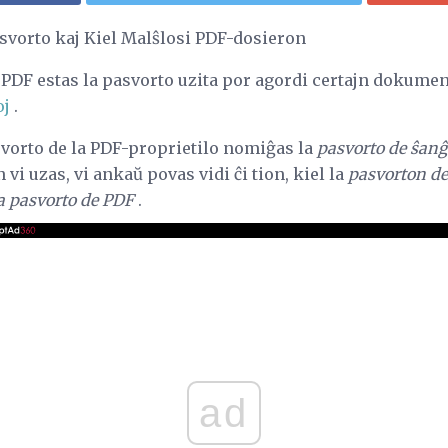
vorto kaj Kiel Malŝlosi PDF-dosieron
PDF estas la pasvorto uzita por agordi certajn dokument
oj
.
svorto de la PDF-proprietilo nomiĝas la
pasvorto de ŝanĝ
 vi uzas, vi ankaŭ povas vidi ĉi tion, kiel la
pasvorton de
a pasvorto de PDF
.
ad