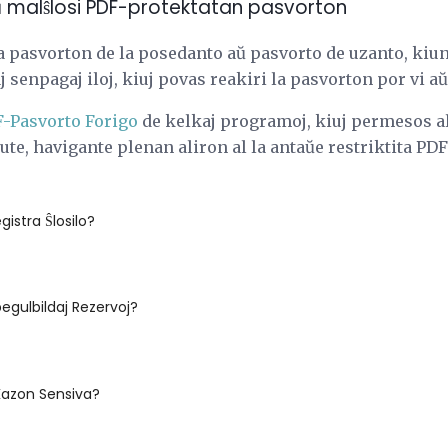
 aŭ malŝlosi PDF-protektatan pasvorton
a pasvorton de la posedanto aŭ pasvorto de uzanto, kiun
 senpagaj iloj, kiuj povas reakiri la pasvorton por vi aŭ 
F-Pasvorto Forigo
de kelkaj programoj, kiuj permesos al 
ute, havigante plenan aliron al la antaŭe restriktita PD
gistra Ŝlosilo?
pegulbildaj Rezervoj?
Kazon Sensiva?