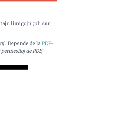
ajn limigojn (pli sur
oj
. Depende de la
PDF-
 permesiloj de PDF,