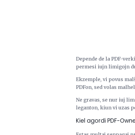
Depende de la PDF-verkist
permesi iujn limigojn d
Ekzemple, vi povus malŝa
PDFon, sed volas malhel
Ne gravas, se nur iuj lim
leganton, kiun vi uzas p
Kiel agordi PDF-Ow
Estas multaj senpagaj p