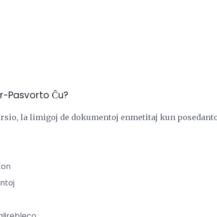
r-Pasvorto Ĉu?
ersio, la limigoj de dokumentoj enmetitaj kun posedan
ton
ntoj
alirebleco