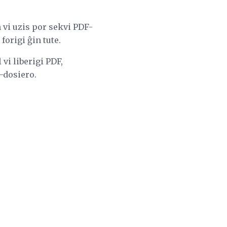
 vi uzis por sekvi PDF-
forigi ĝin tute.
vi liberigi PDF,
F-dosiero.