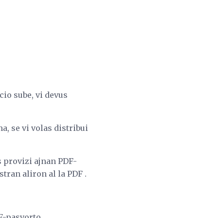
cio sube, vi devus
a, se vi volas distribui
as provizi ajnan PDF-
tran aliron al la PDF .
F-pasvorto.