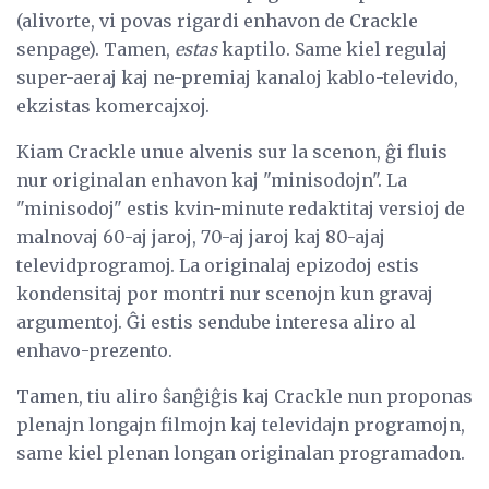
(alivorte, vi povas rigardi enhavon de Crackle
senpage). Tamen,
estas
kaptilo. Same kiel regulaj
super-aeraj kaj ne-premiaj kanaloj kablo-televido,
ekzistas komercajxoj.
Kiam Crackle unue alvenis sur la scenon, ĝi fluis
nur originalan enhavon kaj "minisodojn". La
"minisodoj" estis kvin-minute redaktitaj versioj de
malnovaj 60-aj jaroj, 70-aj jaroj kaj 80-ajaj
televidprogramoj. La originalaj epizodoj estis
kondensitaj por montri nur scenojn kun gravaj
argumentoj. Ĝi estis sendube interesa aliro al
enhavo-prezento.
Tamen, tiu aliro ŝanĝiĝis kaj Crackle nun proponas
plenajn longajn filmojn kaj televidajn programojn,
same kiel plenan longan originalan programadon.