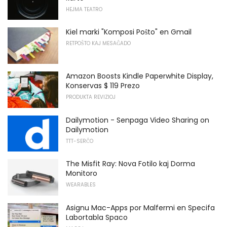
HEJMA TEATRO
Kiel marki "Komposi Poŝto" en Gmail
RETPOŜTO KAJ MESAĜADO
Amazon Boosts Kindle Paperwhite Display,
Konservas $ 119 Prezo
PRODUKTA REVIZIOJ
Dailymotion - Senpaga Video Sharing on
Dailymotion
TTT-SERĈO
The Misfit Ray: Nova Fotilo kaj Dorma
Monitoro
WEARABLES
Asignu Mac-Apps por Malfermi en Specifa
Labortabla Spaco