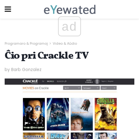
ad
Programaro & Programoj
Video & Aŭdio
Ĉio pri Crackle TV
by Barb Gonzalez