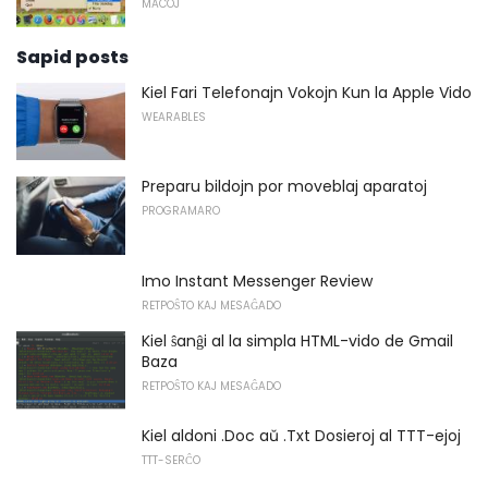
MACOJ
Sapid posts
Kiel Fari Telefonajn Vokojn Kun la Apple Vido
WEARABLES
Preparu bildojn por moveblaj aparatoj
PROGRAMARO
Imo Instant Messenger Review
RETPOŜTO KAJ MESAĜADO
Kiel ŝanĝi al la simpla HTML-vido de Gmail
Baza
RETPOŜTO KAJ MESAĜADO
Kiel aldoni .Doc aŭ .Txt Dosieroj al TTT-ejoj
TTT-SERĈO