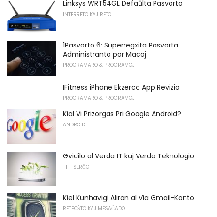
Linksys WRT54GL Defaŭlta Pasvorto
INTERRETO KAJ RETO
1Pasvorto 6: Superregxita Pasvorta
Administranto por Macoj
PROGRAMARO & PROGRAMOJ
IFitness iPhone Ekzerco App Revizio
PROGRAMARO & PROGRAMOJ
Kial Vi Prizorgas Pri Google Android?
ANDROID
Gvidilo al Verda IT kaj Verda Teknologio
TTT-SERĈO
Kiel Kunhavigi Aliron al Via Gmail-Konto
RETPOŜTO KAJ MESAĜADO