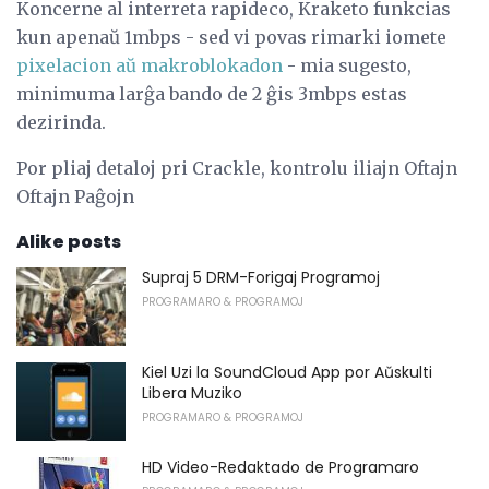
Koncerne al interreta rapideco, Kraketo funkcias
kun apenaŭ 1mbps - sed vi povas rimarki iomete
pixelacion aŭ makroblokadon
- mia sugesto,
minimuma larĝa bando de 2 ĝis 3mbps estas
dezirinda.
Por pliaj detaloj pri Crackle, kontrolu iliajn Oftajn
Oftajn Paĝojn
Alike posts
Supraj 5 DRM-Forigaj Programoj
PROGRAMARO & PROGRAMOJ
Kiel Uzi la SoundCloud App por Aŭskulti
Libera Muziko
PROGRAMARO & PROGRAMOJ
HD Video-Redaktado de Programaro