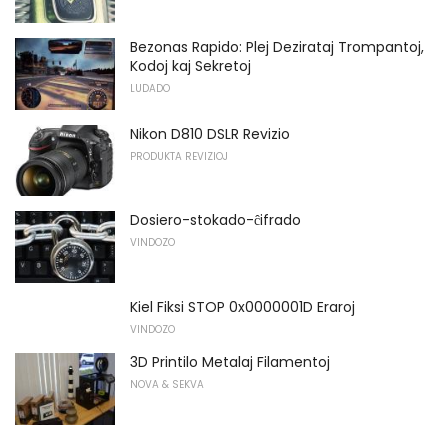
Bezonas Rapido: Plej Dezirataj Trompantoj,
Kodoj kaj Sekretoj
LUDADO
Nikon D810 DSLR Revizio
PRODUKTA REVIZIOJ
Dosiero-stokado-ĉifrado
VINDOZO
Kiel Fiksi STOP 0x0000001D Eraroj
VINDOZO
3D Printilo Metalaj Filamentoj
NOVA & SEKVA