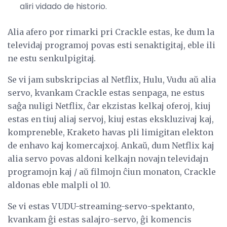
aliri vidado de historio.
Alia afero por rimarki pri Crackle estas, ke dum la
televidaj programoj povas esti senaktigitaj, eble ili
ne estu senkulpigitaj.
Se vi jam subskripcias al Netflix, Hulu, Vudu aŭ alia
servo, kvankam Crackle estas senpaga, ne estus
saĝa nuligi Netflix, ĉar ekzistas kelkaj oferoj, kiuj
estas en tiuj aliaj servoj, kiuj estas ekskluzivaj kaj,
kompreneble, Kraketo havas pli limigitan elekton
de enhavo kaj komercajxoj. Ankaŭ, dum Netflix kaj
alia servo povas aldoni kelkajn novajn televidajn
programojn kaj / aŭ filmojn ĉiun monaton, Crackle
aldonas eble malpli ol 10.
Se vi estas VUDU-streaming-servo-spektanto,
kvankam ĝi estas salajro-servo, ĝi komencis