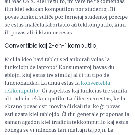
aŭ Mac OS X. Kiel rezulto, mi vere ne rekomendas
ilin kiel edukan komputilon por studentoj. Ili
povas funkcii sufiĉe por lernejaj studentoj precipe
se estas malĉefa labortablo aŭ tekkomputilo, kiun
ili povas aliri kiam necesas.
Convertible kaj 2-en-1 komputiloj
Kiel la ideo havi tablet sed ankoraŭ volas la
funkciojn de laptopo? Konsumantoj havas du
eblojn, kiuj estas tre similaj al ĉi tiu tipo de
funcionalidad. La unua estas la
konvertebla
tekkomputilo
. Ĝi aspektas kaj funkcias tre simila
al tradicia tekkomputilo. La diferenco estas, ke la
ekrano povas esti movita ĉirkaŭ tia, ke ĝi povas
esti uzata kiel tablojdo. Ĉi tiuj ĝenerale proponas la
saman agadon kiel tradicia tekkomputilo kaj estas
bonega se vi intencas fari multajn tajpojn. La