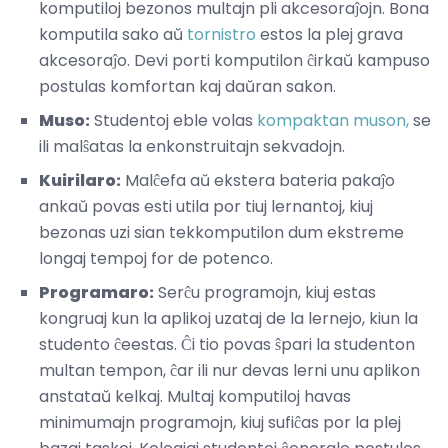
komputiloj bezonos multajn pli akcesoraĵojn. Bona
komputila sako aŭ
tornistro
estos la plej grava
akcesoraĵo. Devi porti komputilon ĉirkaŭ kampuso
postulas komfortan kaj daŭran sakon.
Muso:
Studentoj eble volas
kompaktan muson,
se
ili malŝatas la enkonstruitajn sekvadojn.
Kuirilaro:
Malĉefa aŭ ekstera bateria pakaĵo
ankaŭ povas esti utila por tiuj lernantoj, kiuj
bezonas uzi sian tekkomputilon dum ekstreme
longaj tempoj for de potenco.
Programaro:
Serĉu programojn, kiuj estas
kongruaj kun la aplikoj uzataj de la lernejo, kiun la
studento ĉeestas. Ĉi tio povas ŝpari la studenton
multan tempon, ĉar ili nur devas lerni unu aplikon
anstataŭ kelkaj. Multaj komputiloj havas
minimumajn programojn, kiuj sufiĉas por la plej