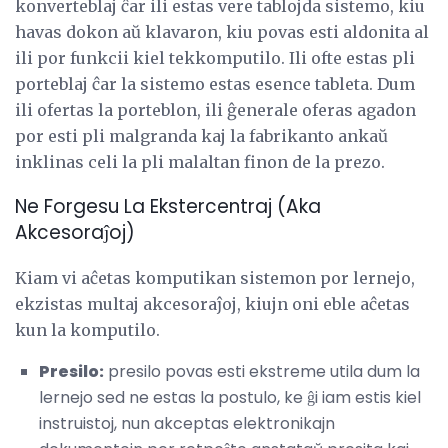
konverteblaj ĉar ili estas vere tablojda sistemo, kiu
havas dokon aŭ klavaron, kiu povas esti aldonita al
ili por funkcii kiel tekkomputilo. Ili ofte estas pli
porteblaj ĉar la sistemo estas esence tableta. Dum
ili ofertas la porteblon, ili ĝenerale oferas agadon
por esti pli malgranda kaj la fabrikanto ankaŭ
inklinas celi la pli malaltan finon de la prezo.
Ne Forgesu La Ekstercentraj (Aka
Akcesoraĵoj)
Kiam vi aĉetas komputikan sistemon por lernejo,
ekzistas multaj akcesoraĵoj, kiujn oni eble aĉetas
kun la komputilo.
Presilo:
presilo povas esti ekstreme utila dum la
lernejo sed ne estas la postulo, ke ĝi iam estis kiel
instruistoj, nun akceptas elektronikajn