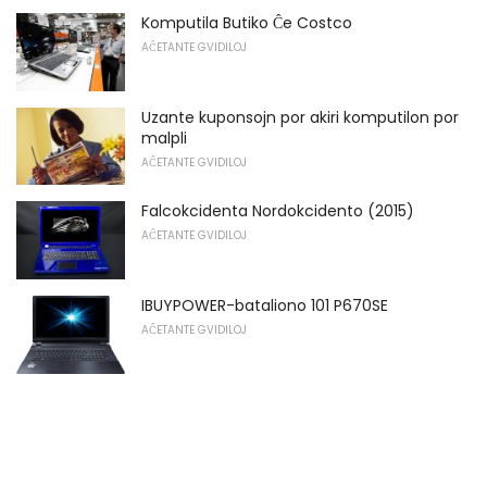
Komputila Butiko Ĉe Costco
AĈETANTE GVIDILOJ
Uzante kuponsojn por akiri komputilon por
malpli
AĈETANTE GVIDILOJ
Falcokcidenta Nordokcidento (2015)
AĈETANTE GVIDILOJ
IBUYPOWER-bataliono 101 P670SE
AĈETANTE GVIDILOJ