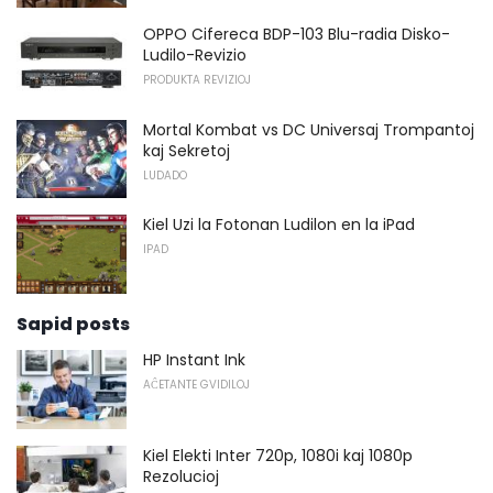
OPPO Cifereca BDP-103 Blu-radia Disko-
Ludilo-Revizio
PRODUKTA REVIZIOJ
Mortal Kombat vs DC Universaj Trompantoj
kaj Sekretoj
LUDADO
Kiel Uzi la Fotonan Ludilon en la iPad
IPAD
Sapid posts
HP Instant Ink
AĈETANTE GVIDILOJ
Kiel Elekti Inter 720p, 1080i kaj 1080p
Rezolucioj