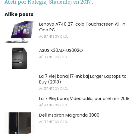
Aĉeti por Kolegiaj Studentoj en 2017
.
Alike posts
Lenovo A740 27-cola Touchscreen All-In-
One PC
AĈETANTE GVIDILOJ
ASUS K30AD-US002O
AĈETANTE GVIDILOJ
La 7 Plej bonaj 17-Ink kaj Larger Laptops to
Buy (2018)
AĈETANTE GVIDILOJ
La 7 Plej bonaj Videoludiloj por aĉeti en 2018
AĈETANTE GVIDILOJ
Dell Inspiron Malgranda 3000
AĈETANTE GVIDILOJ