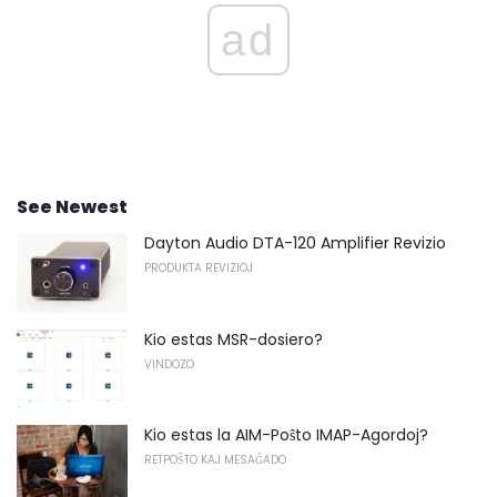
ad
See Newest
Dayton Audio DTA-120 Amplifier Revizio
PRODUKTA REVIZIOJ
Kio estas MSR-dosiero?
VINDOZO
Kio estas la AIM-Poŝto IMAP-Agordoj?
RETPOŜTO KAJ MESAĜADO