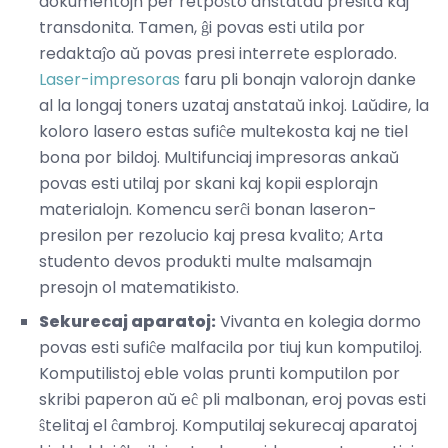
dokumentojn per retpoŝto anstataŭ presita kaj
transdonita. Tamen, ĝi povas esti utila por
redaktaĵo aŭ povas presi interrete esplorado.
Laser-impresoras
faru pli bonajn valorojn danke
al la longaj toners uzataj anstataŭ inkoj. Laŭdire, la
koloro lasero estas sufiĉe multekosta kaj ne tiel
bona por bildoj. Multifunciaj impresoras ankaŭ
povas esti utilaj por skani kaj kopii esplorajn
materialojn. Komencu serĉi bonan laseron-
presilon per rezolucio kaj presa kvalito; Arta
studento devos produkti multe malsamajn
presojn ol matematikisto.
Sekurecaj aparatoj:
Vivanta en kolegia dormo
povas esti sufiĉe malfacila por tiuj kun komputiloj.
Komputilistoj eble volas prunti komputilon por
skribi paperon aŭ eĉ pli malbonan, eroj povas esti
ŝtelitaj el ĉambroj. Komputilaj sekurecaj aparatoj