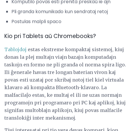
Komputilo povas esti prenita preskaŭ ie ajn
Pli granda komunikado kun sendrataj retoj
Postulas malpli spaco
Kio pri Tablets aŭ Chromebooks?
Tablojdoj
estas ekstreme kompaktaj sistemoj, kiuj
donas la plej multajn viajn bazajn komputadajn
taskojn en formo ne pli granda ol norma spira ligo.
Ili ĝenerale havas tre longan baterian vivon kaj
povas esti uzataj por skribaj notoj tiel kiel virtuala
klavaro aŭ kompakta Bluetooth-klavaro. La
malfacilaĵo estas, ke multaj el ili ne uzas normajn
programojn pri programaro pri PC kaj aplikoj, kiuj
signifas multoblajn aplikojn, kiuj povas malfacile
translokiĝi inter mekanismoj.
Tiuj interesataj pri tio vere devas kompari, kion