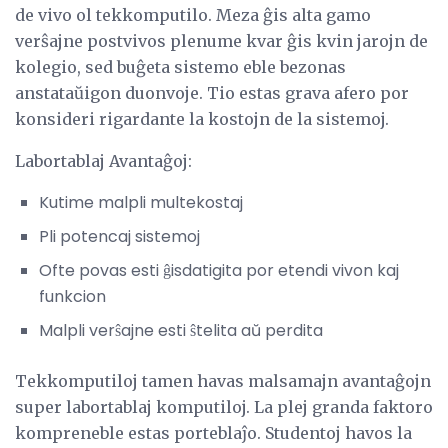
de vivo ol tekkomputilo. Meza ĝis alta gamo
verŝajne postvivos plenume kvar ĝis kvin jarojn de
kolegio, sed buĝeta sistemo eble bezonas
anstataŭigon duonvoje. Tio estas grava afero por
konsideri rigardante la kostojn de la sistemoj.
Labortablaj Avantaĝoj:
Kutime malpli multekostaj
Pli potencaj sistemoj
Ofte povas esti ĝisdatigita por etendi vivon kaj
funkcion
Malpli verŝajne esti ŝtelita aŭ perdita
Tekkomputiloj tamen havas malsamajn avantaĝojn
super labortablaj komputiloj. La plej granda faktoro
kompreneble estas porteblaĵo. Studentoj havos la