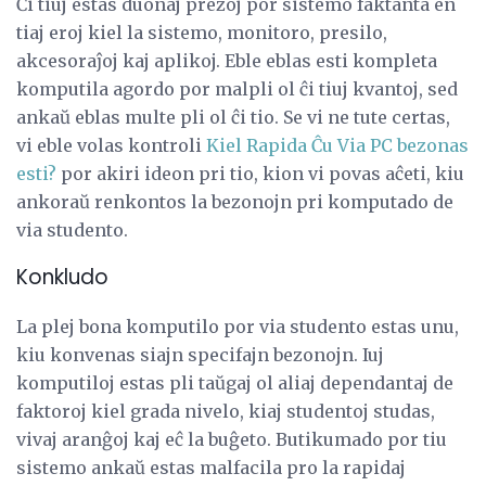
Ĉi tiuj estas duonaj prezoj por sistemo faktanta en
tiaj eroj kiel la sistemo, monitoro, presilo,
akcesoraĵoj kaj aplikoj. Eble eblas esti kompleta
komputila agordo por malpli ol ĉi tiuj kvantoj, sed
ankaŭ eblas multe pli ol ĉi tio. Se vi ne tute certas,
vi eble volas kontroli
Kiel Rapida Ĉu Via PC bezonas
esti?
por akiri ideon pri tio, kion vi povas aĉeti, kiu
ankoraŭ renkontos la bezonojn pri komputado de
via studento.
Konkludo
La plej bona komputilo por via studento estas unu,
kiu konvenas siajn specifajn bezonojn. Iuj
komputiloj estas pli taŭgaj ol aliaj dependantaj de
faktoroj kiel grada nivelo, kiaj studentoj studas,
vivaj aranĝoj kaj eĉ la buĝeto. Butikumado por tiu
sistemo ankaŭ estas malfacila pro la rapidaj