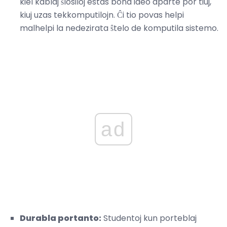
kiel kablaj ŝlosiloj estas bona ideo aparte por tiuj,
kiuj uzas tekkomputilojn. Ĉi tio povas helpi
malhelpi la nedezirata ŝtelo de komputila sistemo.
ad
Durabla portanto:
Studentoj kun porteblaj