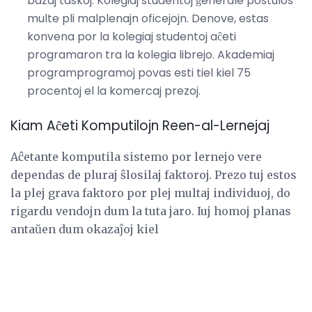
bazaj taskoj. Kolegiaj studentoj ĝenerale postulos
multe pli malplenajn oficejojn. Denove, estas
konvena por la kolegiaj studentoj aĉeti
programaron tra la kolegia librejo. Akademiaj
programprogramoj povas esti tiel kiel 75
procentoj el la komercaj prezoj.
Kiam Aĉeti Komputilojn Reen-al-Lernejaj
Aĉetante komputila sistemo por lernejo vere
dependas de pluraj ŝlosilaj faktoroj. Prezo tuj estos
la plej grava faktoro por plej multaj individuoj, do
rigardu vendojn dum la tuta jaro. Iuj homoj planas
antaŭen dum okazaĵoj kiel