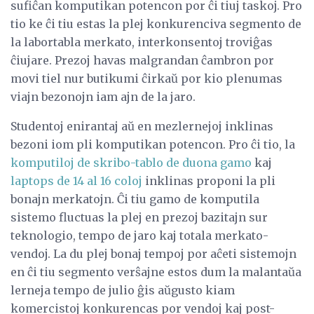
sufiĉan komputikan potencon por ĉi tiuj taskoj. Pro
tio ke ĉi tiu estas la plej konkurenciva segmento de
la labortabla merkato, interkonsentoj troviĝas
ĉiujare. Prezoj havas malgrandan ĉambron por
movi tiel nur butikumi ĉirkaŭ por kio plenumas
viajn bezonojn iam ajn de la jaro.
Studentoj enirantaj aŭ en mezlernejoj inklinas
bezoni iom pli komputikan potencon. Pro ĉi tio, la
komputiloj de skribo-tablo de duona gamo
kaj
laptops de 14 al 16 coloj
inklinas proponi la pli
bonajn merkatojn. Ĉi tiu gamo de komputila
sistemo fluctuas la plej en prezoj bazitajn sur
teknologio, tempo de jaro kaj totala merkato-
vendoj. La du plej bonaj tempoj por aĉeti sistemojn
en ĉi tiu segmento verŝajne estos dum la malantaŭa
lerneja tempo de julio ĝis aŭgusto kiam
komercistoj konkurencas por vendoj kaj post-