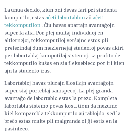
La unua decido, kiun oni devas fari pri studenta
komputilo, estas
aĉeti labortablon
aŭ
aĉeti
tekkomputilon
. Ĉiu havas apartajn avantaĝojn
super la alia. Por plej multaj individuoj en
altlernejoj, tekkomputiloj verŝajne estos pli
preferindaj dum mezlernejaj studentoj povas akiri
per labortablaj komputilaj sistemoj. La profito de
tekkomputilo kuŝas en sia fleksebleco por iri kien
ajn la studento iras.
Labortabloj havas plurajn ŝlosilajn avantaĝojn
super siaj porteblaj samspecoj. La plej granda
avantaĝo de labortablo estas la prezo. Kompleta
labortabla sistemo povas kosti tiom da mezumo
kiel komparebla tekkomputilo aŭ tablojdo, sed la
breĉo estas multe pli malgranda ol ĝi estis en la
pasinteco.