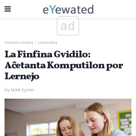
ad
Aĉetante Gvidiloj
Labortabloj
La Finfina Gvidilo:
Aĉetanta Komputilon por
Lernejo
by Mark Kyrnin