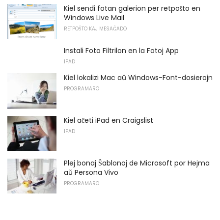
Kiel sendi fotan galerion per retpoŝto en
Windows Live Mail
RETPOŜTO KAJ MESAĜADO
Instali Foto Filtrilon en la Fotoj App
IPAD
Kiel lokalizi Mac aŭ Windows-Font-dosierojn
PROGRAMARO
Kiel aĉeti iPad en Craigslist
IPAD
Plej bonaj Ŝablonoj de Microsoft por Hejma
aŭ Persona Vivo
PROGRAMARO