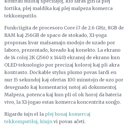
kontraŭ militaj specifaĵoj, kio faras ĝin la plej
fortika, plej maldika kaj plej malpeza komerca
tekkomputilo.
Funkciigita de procesoro Core i7 de 2.6 GHz, 8GB de
RAM kaj 256GB de spaco de stokado, X1-yoga
proponas kvar malsamajn modojn de uzado por
laboro, prezentado, kreado kaj konekto. La ekrano
de 14 coloj 2K (2560 x 1440) ekranoj de ekrano kun
OLED-teknologio por precizaj koloroj kaj pli akra
kontrasto. Dockable stylus plumo povas lardi en
nur 15 sekundoj kaj ofertas 100 minutojn de uzo por
desegnado kaj komentarioj notoj aŭ dokumentoj.
Malpeza, potenca kaj kun pli ol ok horoj da bateria
vivo, la X1-jogao estas komerca koncentrita sonĝo.
Rigardu iujn el la
plej bonaj komercaj
tekkomputiloj, kiujn
vi povas aĉeti.