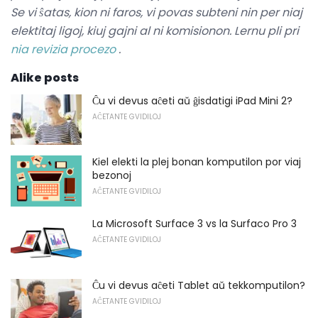
Se vi ŝatas, kion ni faros, vi povas subteni nin per niaj
elektitaj ligoj, kiuj gajni al ni komisionon.
Lernu pli pri
nia revizia procezo
.
Alike posts
Ĉu vi devus aĉeti aŭ ĝisdatigi iPad Mini 2?
AĈETANTE GVIDILOJ
Kiel elekti la plej bonan komputilon por viaj
bezonoj
AĈETANTE GVIDILOJ
La Microsoft Surface 3 vs la Surfaco Pro 3
AĈETANTE GVIDILOJ
Ĉu vi devus aĉeti Tablet aŭ tekkomputilon?
AĈETANTE GVIDILOJ