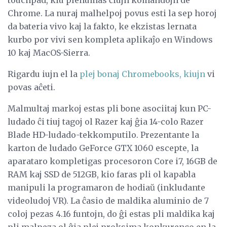
Chrome. La nuraj malhelpoj povus esti la sep horoj
da bateria vivo kaj la fakto, ke ekzistas lernata
kurbo por vivi sen kompleta aplikaĵo en Windows
10 kaj MacOS-Sierra.
Rigardu iujn el la
plej bonaj Chromebooks, kiujn
vi
povas aĉeti.
Malmultaj markoj estas pli bone asociitaj kun PC-
ludado ĉi tiuj tagoj ol Razer kaj ĝia 14-colo Razer
Blade HD-ludado-tekkomputilo. Prezentante la
karton de ludado GeForce GTX 1060 escepte, la
aparataro kompletigas procesoron Core i7, 16GB de
RAM kaj SSD de 512GB, kio faras pli ol kapabla
manipuli la programaron de hodiaŭ (inkludante
videoludoj VR). La ĉasio de maldika aluminio de 7
coloj pezas 4.16 funtojn, do ĝi estas pli maldika kaj
pli malpeza ol ĝia plej proksima konkurenco en la