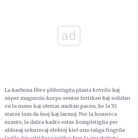
ad
La karbona fibro plifortigita plasta kovrilo kaj
súper magnezio korpo sentas fortikan kaj solidan
en la mano kaj ofertas multan pacon, ke la X1
staros iom da ŝuoj kaj larmoj. Por la komerca
uzanto, la daŭra kadro estas kompletigita per
aldonaj sekurecaj elektoj kiel unu-taŭga fingrila
legilo, kiu plej bone uziĝas kun la ensalutinta