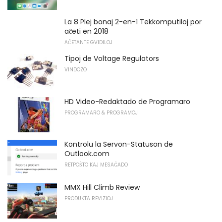
La 8 Plej bonaj 2-en-1 Tekkomputiloj por
aĉeti en 2018
AĈETANTE GVIDILOJ
Tipoj de Voltage Regulators
VINDOZO
HD Video-Redaktado de Programaro
PROGRAMARO & PROGRAMOJ
Kontrolu la Servon-Statuson de
Outlook.com
RETPOŜTO KAJ MESAĜADO
MMX Hill Climb Review
PRODUKTA REVIZIOJ