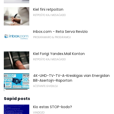
Kiel fini retpoŝton
RETPOŜTO KAJ MESAĜADO
Inbox.com - Reta Serva Revizio
PROGRAMARO & PROGRAMOJ
Kiel Forigi Yandex.Mail Konton
RETPOŜTO KAJ MESAĜADO
4K-UHD-TV-TV-A-Kreskigas vian Energidan
Bill-Asertojn-Raporton
AĈETANTE GVIDILOJ
Sapid posts
Kio estas STOP-kodo?
VINDOZO