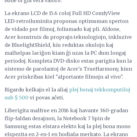
bone ol ĝia vera valoro.
La ekrano LCD de 15.6 coloj Full HD ComfyView
LED-retroiluminita proponas optimuman sperton
de vidado por filmoj, foliumado kaj pli. Aldone,
Acer konstruis du proprajn teknologiojn, inkluzive
de BluelightShield, kiu reduktas okulojn kaj
malhelpas laciĝon kiam ĝi uzas la PC dum longaj
periodoj. Kompleta DVD-disko estas parigita kun la
sistemo de parolantoj de Acer's TrueHarmony, kiun
Acer priskribas kiel "alportante filmojn al vivo".
Rigardu kelkajn el la aliaj
plej bonaj tekkomputiloj
sub $ 500
vi povas aĉeti.
Liberigita malfrue en 2016 kaj havante 360-gradan
flip-faldan dezajnon, la Notebook 7 Spin de
Samsung estas elstara elekto kaj la plej bona mono
elspezita en 2-en-1 en hodiaŭa merkato. La ekrano