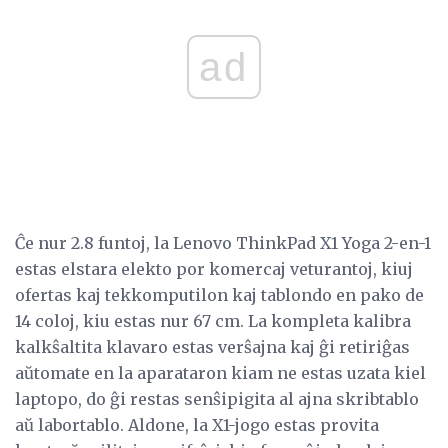
ad
Ĉe nur 2.8 funtoj, la Lenovo ThinkPad X1 Yoga 2-en-1
estas elstara elekto por komercaj veturantoj, kiuj
ofertas kaj tekkomputilon kaj tablondo en pako de
14 coloj, kiu estas nur 67 cm. La kompleta kalibra
kalkŝaltita klavaro estas verŝajna kaj ĝi retiriĝas
aŭtomate en la aparataron kiam ne estas uzata kiel
laptopo, do ĝi restas senŝipigita al ajna skribtablo
aŭ labortablo. Aldone, la X1-jogo estas provita