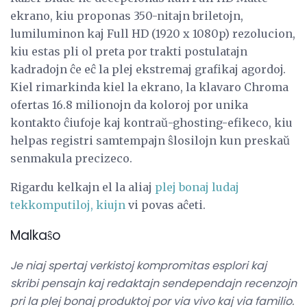
ekrano, kiu proponas 350-nitajn briletojn,
lumiluminon kaj Full HD (1920 x 1080p) rezolucion,
kiu estas pli ol preta por trakti postulatajn
kadradojn ĉe eĉ la plej ekstremaj grafikaj agordoj.
Kiel rimarkinda kiel la ekrano, la klavaro Chroma
ofertas 16.8 milionojn da koloroj por unika
kontakto ĉiufoje kaj kontraŭ-ghosting-efikeco, kiu
helpas registri samtempajn ŝlosilojn kun preskaŭ
senmakula precizeco.
Rigardu kelkajn el la aliaj
plej bonaj ludaj
tekkomputiloj, kiujn
vi povas aĉeti.
Malkaŝo
Je niaj spertaj verkistoj kompromitas esplori kaj
skribi pensajn kaj redaktajn sendependajn recenzojn
pri la plej bonaj produktoj por via vivo kaj via familio.