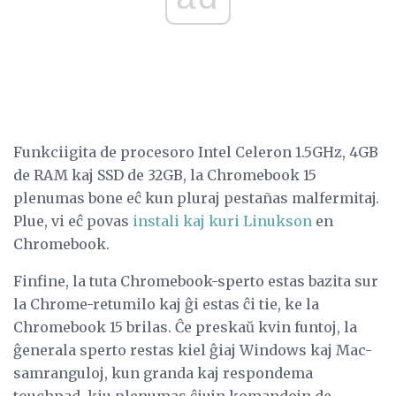
Funkciigita de procesoro Intel Celeron 1.5GHz, 4GB
de RAM kaj SSD de 32GB, la Chromebook 15
plenumas bone eĉ kun pluraj pestañas malfermitaj.
Plue, vi eĉ povas
instali kaj kuri Linukson
en
Chromebook.
Finfine, la tuta Chromebook-sperto estas bazita sur
la Chrome-retumilo kaj ĝi estas ĉi tie, ke la
Chromebook 15 brilas. Ĉe preskaŭ kvin funtoj, la
ĝenerala sperto restas kiel ĝiaj Windows kaj Mac-
samranguloj, kun granda kaj respondema
touchpad, kiu plenumas ĉiujn komandojn de