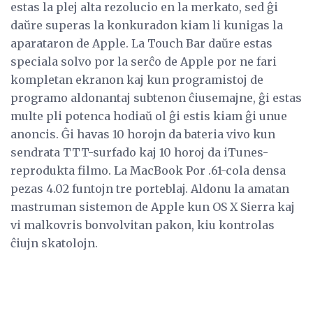
estas la plej alta rezolucio en la merkato, sed ĝi
daŭre superas la konkuradon kiam li kunigas la
aparataron de Apple. La Touch Bar daŭre estas
speciala solvo por la serĉo de Apple por ne fari
kompletan ekranon kaj kun programistoj de
programo aldonantaj subtenon ĉiusemajne, ĝi estas
multe pli potenca hodiaŭ ol ĝi estis kiam ĝi unue
anoncis. Ĝi havas 10 horojn da bateria vivo kun
sendrata TTT-surfado kaj 10 horoj da iTunes-
reprodukta filmo. La MacBook Por .61-cola densa
pezas 4.02 funtojn tre porteblaj. Aldonu la amatan
mastruman sistemon de Apple kun OS X Sierra kaj
vi malkovris bonvolvitan pakon, kiu kontrolas
ĉiujn skatolojn.