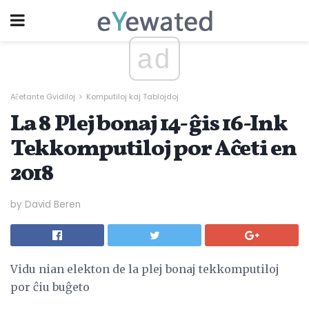
ad
Aĉetante Gvidiloj
Komputiloj kaj Tablojdoj
La 8 Plej bonaj 14- ĝis 16-Ink
Tekkomputiloj por Aĉeti en
2018
by David Beren
Vidu nian elekton de la plej bonaj tekkomputiloj
por ĉiu buĝeto