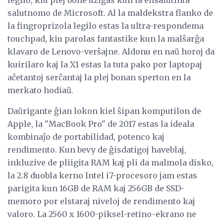
salutnomo de Microsoft. Al la maldekstra flanko de
la fingroprizola legilo estas la ultra-respondema
touchpad, kiu parolas fantastike kun la malŝarĝa
klavaro de Lenovo-verŝajne. Aldonu en naŭ horoj da
kuirilaro kaj la X1 estas la tuta pako por laptopaj
aĉetantoj serĉantaj la plej bonan sperton en la
merkato hodiaŭ.
Daŭrigante ĝian lokon kiel ŝipan komputilon de
Apple, la "MacBook Pro" de 2017 estas la ideala
kombinaĵo de portabilidad, potenco kaj
rendimento. Kun bevy de ĝisdatigoj haveblaj,
inkluzive de pliigita RAM kaj pli da malmola disko,
la 2.8 duobla kerno Intel i7-procesoro jam estas
parigita kun 16GB de RAM kaj 256GB de SSD-
memoro por elstaraj niveloj de rendimento kaj
valoro. La 2560 x 1600-piksel-retino-ekrano ne