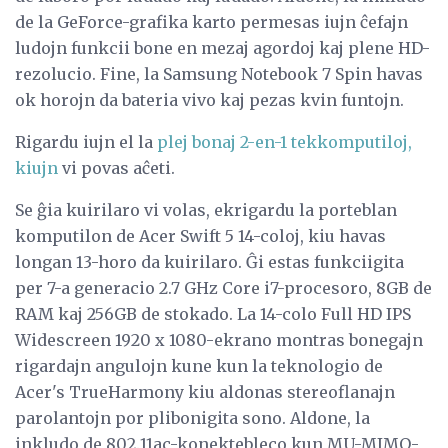
de la GeForce-grafika karto permesas iujn ĉefajn
ludojn funkcii bone en mezaj agordoj kaj plene HD-
rezolucio. Fine, la Samsung Notebook 7 Spin havas
ok horojn da bateria vivo kaj pezas kvin funtojn.
Rigardu iujn el la
plej bonaj 2-en-1 tekkomputiloj,
kiujn
vi povas aĉeti.
Se ĝia kuirilaro vi volas, ekrigardu la porteblan
komputilon de Acer Swift 5 14-coloj, kiu havas
longan 13-horo da kuirilaro. Ĝi estas funkciigita
per 7-a generacio 2.7 GHz Core i7-procesoro, 8GB de
RAM kaj 256GB de stokado. La 14-colo Full HD IPS
Widescreen 1920 x 1080-ekrano montras bonegajn
rigardajn angulojn kune kun la teknologio de
Acer's TrueHarmony kiu aldonas stereoflanajn
parolantojn por plibonigita sono. Aldone, la
inkludo de 802.11ac-konektebleco kun MU-MIMO-