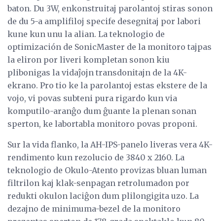
baton. Du 3W, enkonstruitaj parolantoj stiras sonon
de du 5-a amplifiloj specife desegnitaj por labori
kune kun unu la alian. La teknologio de
optimización de SonicMaster de la monitoro tajpas
la eliron por liveri kompletan sonon kiu
plibonigas la vidaĵojn transdonitajn de la 4K-
ekrano. Pro tio ke la parolantoj estas ekstere de la
vojo, vi povas subteni pura rigardo kun via
komputilo-aranĝo dum ĝuante la plenan sonan
sperton, ke labortabla monitoro povas proponi.
Sur la vida flanko, la AH-IPS-panelo liveras vera 4K-
rendimento kun rezolucio de 3840 x 2160. La
teknologio de Okulo-Atento provizas bluan luman
filtrilon kaj klak-senpagan retrolumadon por
redukti okulon laciĝon dum plilongigita uzo. La
dezajno de minimuma-bezel de la monitoro