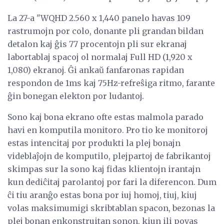
La 27-a "WQHD 2.560 x 1,440 panelo havas 109
rastrumojn por colo, donante pli grandan bildan
detalon kaj ĝis 77 procentojn pli sur ekranaj
labortablaj spacoj ol normalaj Full HD (1,920 x
1,080) ekranoj. Ĝi ankaŭ fanfaronas rapidan
respondon de 1ms kaj 75Hz-refreŝiga ritmo, farante
ĝin bonegan elekton por ludantoj.
Sono kaj bona ekrano ofte estas malmola parado
havi en komputila monitoro. Pro tio ke monitoroj
estas intencitaj por produkti la plej bonajn
videblaĵojn de komputilo, plejpartoj de fabrikantoj
skimpas sur la sono kaj fidas klientojn irantajn
kun dediĉitaj parolantoj por fari la diferencon. Dum
ĉi tiu aranĝo estas bona por iuj homoj, tiuj, kiuj
volas maksimumigi skribtablan spacon, bezonas la
plej bonan enkonstruitan sonon, kiun ili povas