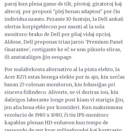
paroj kun plena gamo de tilt, pivotaj, giratoroj kaj
altecoj, por proponi "plej bonan adapton" por ĉiu
individua uzanto. Pezante 10-funtojn, la Dell ankaŭ
ofertas korpigeblecon por munti al la sola
monitoro-brako de Dell por pliaj vidaj opcioj.
Aldone, Dell proponas trian jaron 'Premium Panel
Guarantee', certigante ke eĉ se unu pikselo eliras,
ili anstataŭigos ĝin senpage.
Por malaltekosta alternativo al la pinta elekto, la
Acer R271 estas bonega elekto por iu ajn, kiu serĉas
bazan 27-colonan monitoron, kiu fokusiĝas pri
sincera fidindeco. Alivorte, se vi deziras ion, kiu
daŭrigos laborante longe post kiam vi starigis ĝin,
jen alia bona eblo por konsideri. Kun maksimuma
rezolucio de 1980 x 1080, ĉi tiu IPS-monitoro
kapablas plenan HD-enhavon kun tempo de
respondo de nur kvar milisekundoj kaj kontrasto