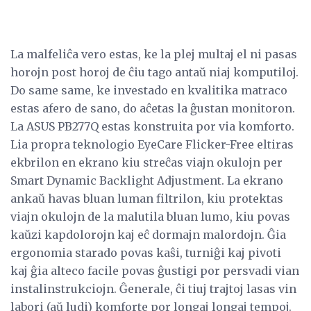
La malfeliĉa vero estas, ke la plej multaj el ni pasas
horojn post horoj de ĉiu tago antaŭ niaj komputiloj.
Do same same, ke investado en kvalitika matraco
estas afero de sano, do aĉetas la ĝustan monitoron.
La ASUS PB277Q estas konstruita por via komforto.
Lia propra teknologio EyeCare Flicker-Free eltiras
ekbrilon en ekrano kiu streĉas viajn okulojn per
Smart Dynamic Backlight Adjustment. La ekrano
ankaŭ havas bluan luman filtrilon, kiu protektas
viajn okulojn de la malutila bluan lumo, kiu povas
kaŭzi kapdolorojn kaj eĉ dormajn malordojn. Ĝia
ergonomia starado povas kaŝi, turniĝi kaj pivoti
kaj ĝia alteco facile povas ĝustigi por persvadi vian
instalinstrukciojn. Ĝenerale, ĉi tiuj trajtoj lasas vin
labori (aŭ ludi) komforte por longaj longaj tempoj.