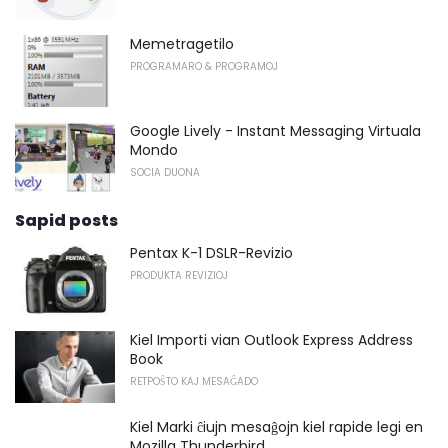
Memetragetilo
PROGRAMARO & PROGRAMOJ
Google Lively - Instant Messaging Virtuala
Mondo
SOCIA DUONA
Sapid posts
Pentax K-1 DSLR-Revizio
PRODUKTA REVIZIOJ
Kiel Importi vian Outlook Express Address
Book
RETPOŜTO KAJ MESAĜADO
Kiel Marki ĉiujn mesaĝojn kiel rapide legi en
Mozilla Thunderbird