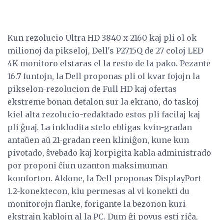
Kun rezolucio Ultra HD 3840 x 2160 kaj pli ol ok
milionoj da pikseloj, Dell's P2715Q de 27 coloj LED
4K monitoro elstaras el la resto de la pako. Pezante
16.7 funtojn, la Dell proponas pli ol kvar fojojn la
pikselon-rezolucion de Full HD kaj ofertas
ekstreme bonan detalon sur la ekrano, do taskoj
kiel alta rezolucio-redaktado estos pli facilaj kaj
pli ĝuaj. La inkludita stelo ebligas kvin-gradan
antaŭen aŭ 21-gradan reen kliniĝon, kune kun
pivotado, ŝvebado kaj korpigita kabla administrado
por proponi ĉiun uzanton maksimuman
komforton. Aldone, la Dell proponas DisplayPort
1.2-konektecon, kiu permesas al vi konekti du
monitorojn flanke, forigante la bezonon kuri
ekstrajn kablojn al la PC. Dum ĝi povus esti riĉa,