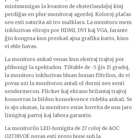
minimumigas la kvanton de eksterlandaĵoj kiuj
perdiĝas en plur-monitoraj agordoj. Koloroj plaĉas
sen esti saturita aŭ tro malklara. La monitoro mem
inkluzivas elirojn por HDMI, DVI kaj VGA, farante
ĝin kongrua kun preskaŭ ajna grafika karto, kiun
vi eble havas.
La monitoro ankaŭ venas kun ekstraj trajtoj por
plibonigi la spektadon. Tiltable de -5 ĝis 15 gradoj,
la monitoro inkluzivas bluan luman filtrilon, do vi
povas uzi la monitoron antaŭ ol dormi sen senti
sendormecon. Flicker kaj ekrano brilantaj trajtoj
konservas la bildon konsekvence videbla ankaŭ. Se
io ajn okazas, la monitoro estas kovrita de unu jaro
limigitaj partoj kaj labora garantio.
La monitorilo LED-lumigita de 27 coloj de AOC
Q2778VQE povas esti prezo bone sub la