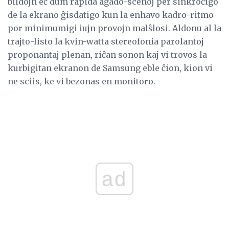
bildojn eĉ dum rapida agado-scenoj per sinkroĉigo
de la ekrano ĝisdatigo kun la enhavo kadro-ritmo
por minimumigi iujn provojn malŝlosi. Aldonu al la
trajto-listo la kvin-watta stereofonia parolantoj
proponantaj plenan, riĉan sonon kaj vi trovos la
kurbigitan ekranon de Samsung eble ĉion, kion vi
ne sciis, ke vi bezonas en monitoro.
ad