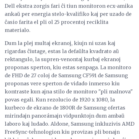
Dell ekstra zorgis fari ĉi tiun monitoron ecx-amika
ankaŭ per energia stelo-kvalifiko kaj per uzado de
ĉasio farita el pli ol 25 procentoj reciklita
materialo.
Dum la plej multaj ekranoj, kiujn ni uzas kaj
rigardas ĉiutage, estas la defaŭlta kvadrato aŭ
rektangulo, la supren-venontaj kurbaj ekranoj
proponas sperton, kiu estas senpaga. La monitoro
de FHD de 27 coloj de Samsung CF591 de Samsung
proponas vere sperton de vidado inmerso kiu
kontraste kun ajna stilo de monitoro "pli malnova"
povas egali. Kun rezolucio de 1920 x 1080, la
kurbeco de ekrano de 1800R de Samsung ofertas
mirindajn panorámajn vidpunktojn dum ambaŭ
laboro kaj ludado. Aldone, Samsung inkluzivis AMD
FreeSync-teĥnologion kiu provizas pli bonajn