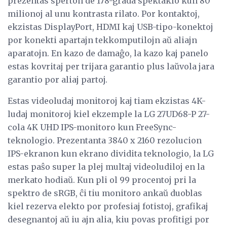
prezentas sperton de 178-grada spektaklo kun 80
milionoj al unu kontrasta rilato. Por kontaktoj,
ekzistas DisplayPort, HDMI kaj USB-tipo-konektoj
por konekti apartajn tekkomputilojn aŭ aliajn
aparatojn. En kazo de damaĝo, la kazo kaj panelo
estas kovritaj per trijara garantio plus laŭvola jara
garantio por aliaj partoj.
Estas videoludaj monitoroj kaj tiam ekzistas 4K-
ludaj monitoroj kiel ekzemple la LG 27UD68-P 27-
cola 4K UHD IPS-monitoro kun FreeSync-
teknologio. Prezentanta 3840 x 2160 rezolucion
IPS-ekranon kun ekrano dividita teknologio, la LG
estas paŝo super la plej multaj videoludiloj en la
merkato hodiaŭ. Kun pli ol 99 procentoj pri la
spektro de sRGB, ĉi tiu monitoro ankaŭ duoblas
kiel rezerva elekto por profesiaj fotistoj, grafikaj
desegnantoj aŭ iu ajn alia, kiu povas profitigi por