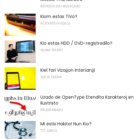
RETPOŜTO KAJ MESAĜADO
Kiom estas TiVo?
AĈETANTE GVIDILOJ
Kio estas HDD / DVD-registradilo?
HEJMA TEATRO
Kiel fari Vizaĝon Interŝanĝi
SOCIA DUONA
Uzado de OpenType Etendita Karakteroj en
Ilustristo
PROGRAMARO
Mi estis Hakita! Nun Kio?
TTT-SERĈO