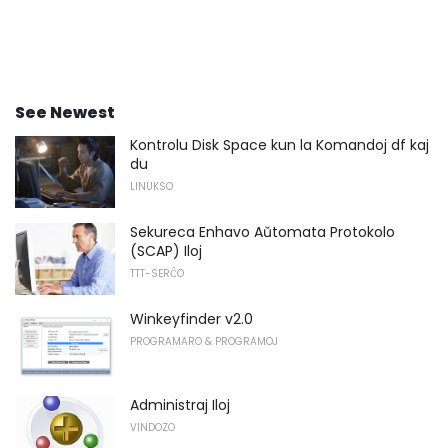
See Newest
Kontrolu Disk Space kun la Komandoj df kaj
du
LINUKSO
Sekureca Enhavo Aŭtomata Protokolo
(SCAP) Iloj
TTT-SERĈO
Winkeyfinder v2.0
PROGRAMARO & PROGRAMOJ
Administraj Iloj
VINDOZO