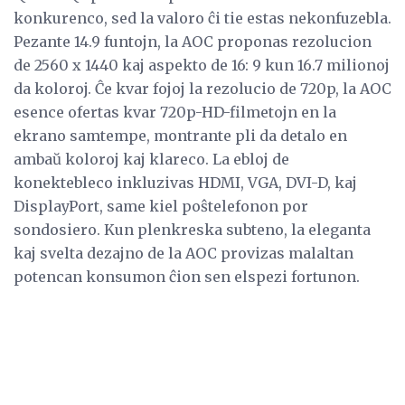
konkurenco, sed la valoro ĉi tie estas nekonfuzebla.
Pezante 14.9 funtojn, la AOC proponas rezolucion
de 2560 x 1440 kaj aspekto de 16: 9 kun 16.7 milionoj
da koloroj. Ĉe kvar fojoj la rezolucio de 720p, la AOC
esence ofertas kvar 720p-HD-filmetojn en la
ekrano samtempe, montrante pli da detalo en
ambaŭ koloroj kaj klareco. La ebloj de
konektebleco inkluzivas HDMI, VGA, DVI-D, kaj
DisplayPort, same kiel poŝtelefonon por
sondosiero. Kun plenkreska subteno, la eleganta
kaj svelta dezajno de la AOC provizas malaltan
potencan konsumon ĉion sen elspezi fortunon.