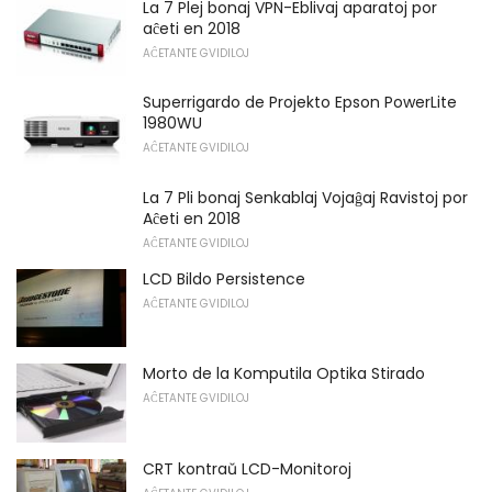
La 7 Plej bonaj VPN-Eblivaj aparatoj por
aĉeti en 2018
AĈETANTE GVIDILOJ
Superrigardo de Projekto Epson PowerLite
1980WU
AĈETANTE GVIDILOJ
La 7 Pli bonaj Senkablaj Vojaĝaj Ravistoj por
Aĉeti en 2018
AĈETANTE GVIDILOJ
LCD Bildo Persistence
AĈETANTE GVIDILOJ
Morto de la Komputila Optika Stirado
AĈETANTE GVIDILOJ
CRT kontraŭ LCD-Monitoroj