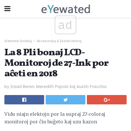
ad
Aĉetante Gvidiloj
Akcesoraĵoj & Ekstercentraj
La 8 Pli bonaj LCD-
Monitoroj de 27-Ink por
aĉeti en 2018
by David Beren, Meredith Popolo kaj Austin Fracchia
Vidu niajn elektojn por la supraj 27-coloraj
monitoroj por ĉiu buĝeto kaj uzu kazon