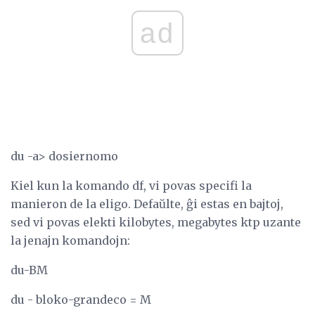
ad
du -a> dosiernomo
Kiel kun la komando df, vi povas specifi la
manieron de la eligo. Defaŭlte, ĝi estas en bajtoj,
sed vi povas elekti kilobytes, megabytes ktp uzante
la jenajn komandojn:
du-BM
du - bloko-grandeco = M