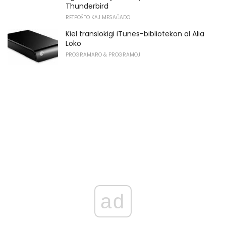
Thunderbird
RETPOŜTO KAJ MESAĜADO
Kiel translokigi iTunes-bibliotekon al Alia
Loko
PROGRAMARO & PROGRAMOJ
ad