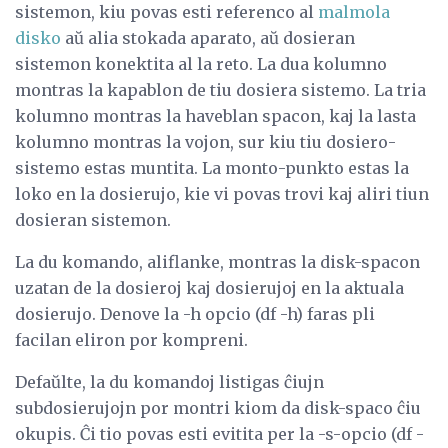
sistemon, kiu povas esti referenco al
malmola
disko
aŭ alia stokada aparato, aŭ dosieran
sistemon konektita al la reto. La dua kolumno
montras la kapablon de tiu dosiera sistemo. La tria
kolumno montras la haveblan spacon, kaj la lasta
kolumno montras la vojon, sur kiu tiu dosiero-
sistemo estas muntita. La monto-punkto estas la
loko en la dosierujo, kie vi povas trovi kaj aliri tiun
dosieran sistemon.
La du komando, aliflanke, montras la disk-spacon
uzatan de la dosieroj kaj dosierujoj en la aktuala
dosierujo. Denove la -h opcio (df -h) faras pli
facilan eliron por kompreni.
Defaŭlte, la du komandoj listigas ĉiujn
subdosierujojn por montri kiom da disk-spaco ĉiu
okupis. Ĉi tio povas esti evitita per la -s-opcio (df -