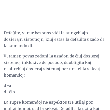
Defaŭlte, vi nur bezonos vidi la atingeblajn
dosierajn sistemojn, kiuj estas la defaŭlta uzado de
la komando df.
Vi tamen povas redoni la uzadon de ĉiuj dosieraj
sistemoj inkluzive de pseŭdo, duobligita kaj
nealireblaj dosieraj sistemoj per unu el la sekvaj
komandoj:
df-a
df-ĉio
La supre komandoj ne aspektos tre utilaj por
multaj homoj, sed la sekvaj. Defaŭlte, la uzita kaj