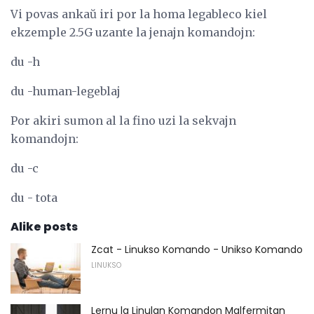
Vi povas ankaŭ iri por la homa legableco kiel
ekzemple 2.5G uzante la jenajn komandojn:
du -h
du -human-legeblaj
Por akiri sumon al la fino uzi la sekvajn
komandojn:
du -c
du - tota
Alike posts
Zcat - Linukso Komando - Unikso Komando
LINUKSO
Lernu la Linulan Komandon Malfermitan