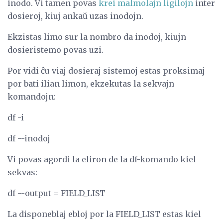
inodo. Vi tamen povas
krei malmolajn ligilojn
inter
dosieroj, kiuj ankaŭ uzas inodojn.
Ekzistas limo sur la nombro da inodoj, kiujn
dosieristemo povas uzi.
Por vidi ĉu viaj dosieraj sistemoj estas proksimaj
por bati ilian limon, ekzekutas la sekvajn
komandojn:
df -i
df --inodoj
Vi povas agordi la eliron de la df-komando kiel
sekvas:
df --output = FIELD_LIST
La disponeblaj ebloj por la FIELD_LIST estas kiel