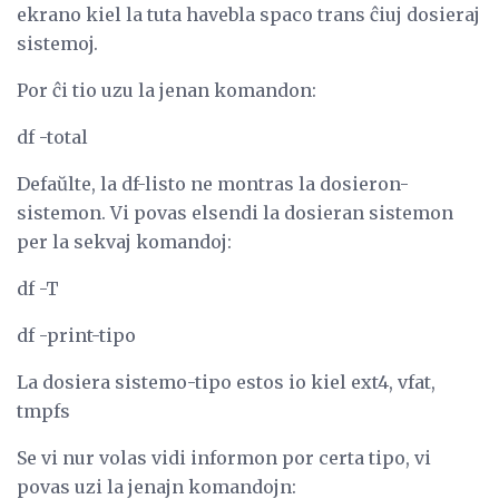
ekrano kiel la tuta havebla spaco trans ĉiuj dosieraj
sistemoj.
Por ĉi tio uzu la jenan komandon:
df -total
Defaŭlte, la df-listo ne montras la dosieron-
sistemon. Vi povas elsendi la dosieran sistemon
per la sekvaj komandoj:
df -T
df -print-tipo
La dosiera sistemo-tipo estos io kiel ext4, vfat,
tmpfs
Se vi nur volas vidi informon por certa tipo, vi
povas uzi la jenajn komandojn: