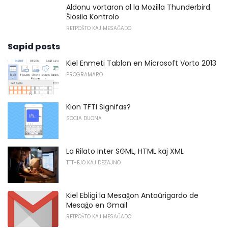
Aldonu vortaron al la Mozilla Thunderbird
Ŝlosila Kontrolo
RETPOŜTO KAJ MESAĜADO
Sapid posts
Kiel Enmeti Tablon en Microsoft Vorto 2013
PROGRAMARO
Kion TFTI Signifas?
SOCIA DUONA
La Rilato Inter SGML, HTML kaj XML
TTT-EJO KAJ DEZAJNO
Kiel Ebligi la Mesaĝon Antaŭrigardo de
Mesaĝo en Gmail
RETPOŜTO KAJ MESAĜADO