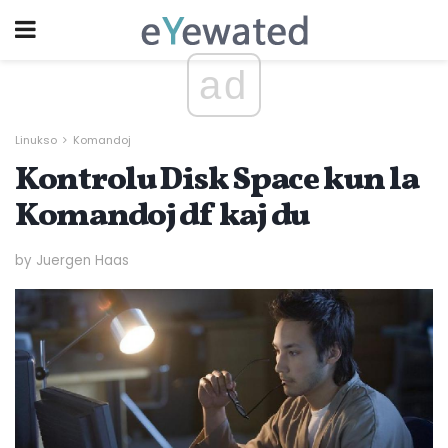
ad
Linukso
Komandoj
Kontrolu Disk Space kun la
Komandoj df kaj du
by Juergen Haas