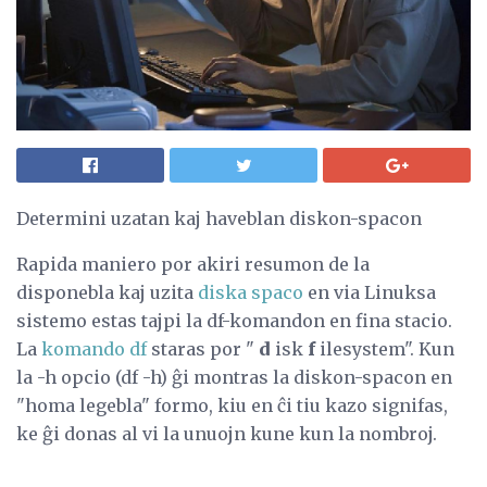
Determini uzatan kaj haveblan diskon-spacon
Rapida maniero por akiri resumon de la
disponebla kaj uzita
diska spaco
en via Linuksa
sistemo estas tajpi la df-komandon en fina stacio.
La
komando df
staras por "
d
isk
f
ilesystem". Kun
la -h opcio (df -h) ĝi montras la diskon-spacon en
"homa legebla" formo, kiu en ĉi tiu kazo signifas,
ke ĝi donas al vi la unuojn kune kun la nombroj.