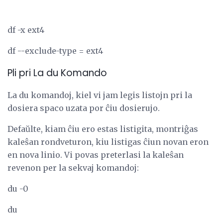
df -x ext4
df --exclude-type = ext4
Pli pri La du Komando
La du komandoj, kiel vi jam legis listojn pri la
dosiera spaco uzata por ĉiu dosierujo.
Defaŭlte, kiam ĉiu ero estas listigita, montriĝas
kaleŝan rondveturon, kiu listigas ĉiun novan eron
en nova linio. Vi povas preterlasi la kaleŝan
revenon per la sekvaj komandoj:
du -0
du