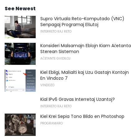
See Newest
Supro Virtuala Reto-Komputado (VNC)
Senpagaj Programaj Elŝutoj
INTERRETO KAJ RETO
Konsideri Malsamajn Eblojn Kiam Aĉetanta
Sterean Sistemon
AĈETANTE GVIDILOJ
Kiel Ebligi, Malŝalti kaj Uzu Gastajn Kontojn
En Vindozo 7
VINDOZO
Kial IPv6 Gravas Interretaj Uzantoj?
INTERRETO KAJ RETO
Kiel Krei Sepia Tono Bildo en Photoshop
PROGRAMARO