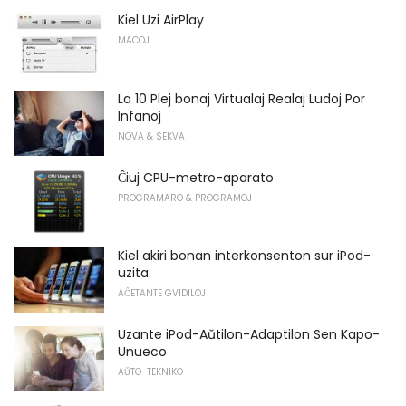
Kiel Uzi AirPlay
MACOJ
La 10 Plej bonaj Virtualaj Realaj Ludoj Por
Infanoj
NOVA & SEKVA
Ĉiuj CPU-metro-aparato
PROGRAMARO & PROGRAMOJ
Kiel akiri bonan interkonsenton sur iPod-
uzita
AĈETANTE GVIDILOJ
Uzante iPod-Aŭtilon-Adaptilon Sen Kapo-
Unueco
AŬTO-TEKNIKO