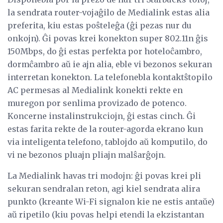
la sendrata router-vojaĝilo de Medialink estas alia
preferita, kiu estas poŝteleĝa (ĝi pezas nur du
onkojn). Ĝi povas krei konekton super 802.11n ĝis
150Mbps, do ĝi estas perfekta por hoteloĉambro,
dormĉambro aŭ ie ajn alia, eble vi bezonos sekuran
interretan konekton. La telefonebla kontaktŝtopilo
AC permesas al Medialink konekti rekte en
muregon por senlima provizado de potenco.
Koncerne instalinstrukciojn, ĝi estas cinch. Ĝi
estas farita rekte de la router-agorda ekrano kun
via inteligenta telefono, tablojdo aŭ komputilo, do
vi ne bezonos pluajn pliajn malŝarĝojn.
La Medialink havas tri modojn: ĝi povas krei pli
sekuran sendralan reton, agi kiel sendrata alira
punkto (kreante Wi-Fi signalon kie ne estis antaŭe)
aŭ ripetilo (kiu povas helpi etendi la ekzistantan