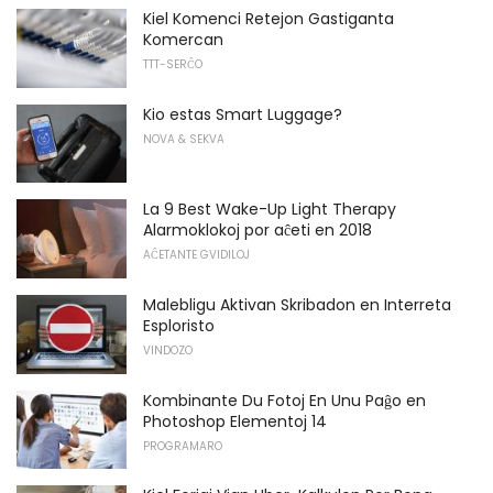
Kiel Komenci Retejon Gastiganta
Komercan
TTT-SERĈO
Kio estas Smart Luggage?
NOVA & SEKVA
La 9 Best Wake-Up Light Therapy
Alarmoklokoj por aĉeti en 2018
AĈETANTE GVIDILOJ
Malebligu Aktivan Skribadon en Interreta
Esploristo
VINDOZO
Kombinante Du Fotoj En Unu Paĝo en
Photoshop Elementoj 14
PROGRAMARO