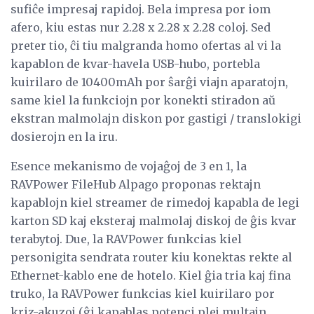
sufiĉe impresaj rapidoj. Bela impresa por iom
afero, kiu estas nur 2.28 x 2.28 x 2.28 coloj. Sed
preter tio, ĉi tiu malgranda homo ofertas al vi la
kapablon de kvar-havela USB-hubo, portebla
kuirilaro de 10400mAh por ŝarĝi viajn aparatojn,
same kiel la funkciojn por konekti stiradon aŭ
ekstran malmolajn diskon por gastigi / translokigi
dosierojn en la iru.
Esence mekanismo de vojaĝoj de 3 en 1, la
RAVPower FileHub Alpago proponas rektajn
kapablojn kiel streamer de rimedoj kapabla de legi
karton SD kaj eksteraj malmolaj diskoj de ĝis kvar
terabytoj. Due, la RAVPower funkcias kiel
personigita sendrata router kiu konektas rekte al
Ethernet-kablo ene de hotelo. Kiel ĝia tria kaj fina
truko, la RAVPower funkcias kiel kuirilaro por
kriz-akuzoj (ĝi kapablas potenci plej multajn