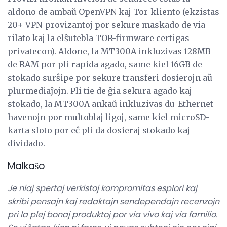
aldono de ambaŭ OpenVPN kaj Tor-kliento (ekzistas
20+ VPN-provizantoj por sekure maskado de via
rilato kaj la elŝutebla TOR-firmware certigas
privatecon). Aldone, la MT300A inkluzivas 128MB
de RAM por pli rapida agado, same kiel 16GB de
stokado surŝipe por sekure transferi dosierojn aŭ
plurmediaĵojn. Pli tie de ĝia sekura agado kaj
stokado, la MT300A ankaŭ inkluzivas du-Ethernet-
havenojn por multoblaj ligoj, same kiel microSD-
karta sloto por eĉ pli da dosieraj stokado kaj
dividado.
Malkaŝo
Je niaj spertaj verkistoj kompromitas esplori kaj
skribi pensajn kaj redaktajn sendependajn recenzojn
pri la plej bonaj produktoj por via vivo kaj via familio.