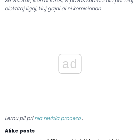
Se vi ŝatas, kion ni faros, vi povas subteni nin per niaj
elektitaj ligoj, kiuj gajni al ni komisionon.
ad
Lernu pli pri
nia revizia procezo
.
Alike posts