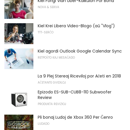
Kiel Forigi Vian Uber-Kalkulon Por Bona
NOVA & SEKVA
Kiel Krei Libera Video-Blogo (aŭ "Vlog")
TTT-SERĈO
Kiel agordi Outlook Google Calendar Sync
RETPOŜTO KAJ MESAĜADO
La 9 Plej Stereaj Riceviloj por Aĉeti en 2018
AĈETANTE GVIDILOJ
Epizodo ES-SUB-CUB8-110 Subwoofer
Review
PRODUKTA REVIZIOJ
Pli bonaj Ludoj de Xbox 360 Per Ĝenro
LUDADO