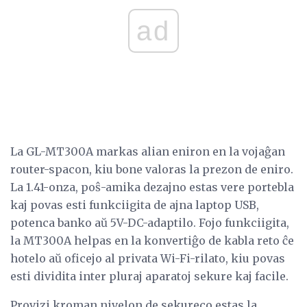
ad
La GL-MT300A markas alian eniron en la vojaĝan
router-spacon, kiu bone valoras la prezon de eniro.
La 1.41-onza, poŝ-amika dezajno estas vere portebla
kaj povas esti funkciigita de ajna laptop USB,
potenca banko aŭ 5V-DC-adaptilo. Fojo funkciigita,
la MT300A helpas en la konvertiĝo de kabla reto ĉe
hotelo aŭ oficejo al privata Wi-Fi-rilato, kiu povas
esti dividita inter pluraj aparatoj sekure kaj facile.
Provizi kroman nivelon de sekureco estas la