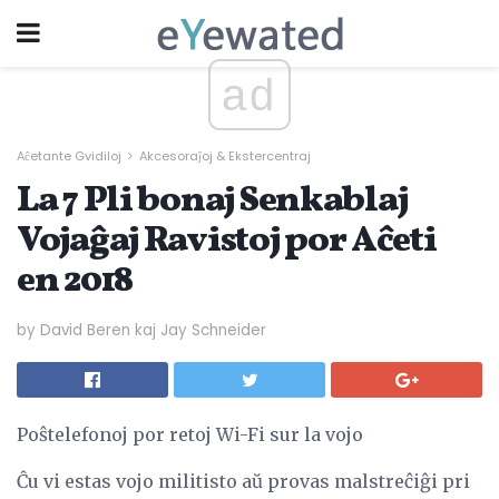
ad
Aĉetante Gvidiloj
Akcesoraĵoj & Ekstercentraj
La 7 Pli bonaj Senkablaj
Vojaĝaj Ravistoj por Aĉeti
en 2018
by David Beren kaj Jay Schneider
Poŝtelefonoj por retoj Wi-Fi sur la vojo
Ĉu vi estas vojo militisto aŭ provas malstreĉiĝi pri