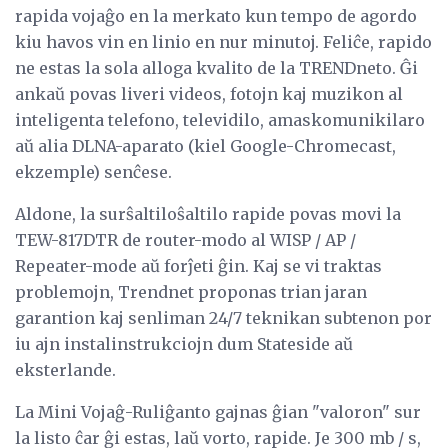
rapida vojaĝo en la merkato kun tempo de agordo
kiu havos vin en linio en nur minutoj. Feliĉe, rapido
ne estas la sola alloga kvalito de la TRENDneto. Ĝi
ankaŭ povas liveri videos, fotojn kaj muzikon al
inteligenta telefono, televidilo, amaskomunikilaro
aŭ alia DLNA-aparato (kiel Google-Chromecast,
ekzemple) senĉese.
Aldone, la surŝaltiloŝaltilo rapide povas movi la
TEW-817DTR de router-modo al WISP / AP /
Repeater-mode aŭ forĵeti ĝin. Kaj se vi traktas
problemojn, Trendnet proponas trian jaran
garantion kaj senliman 24/7 teknikan subtenon por
iu ajn instalinstrukciojn dum Stateside aŭ
eksterlande.
La Mini Vojaĝ-Ruliĝanto gajnas ĝian "valoron" sur
la listo ĉar ĝi estas, laŭ vorto, rapide. Je 300 mb / s,