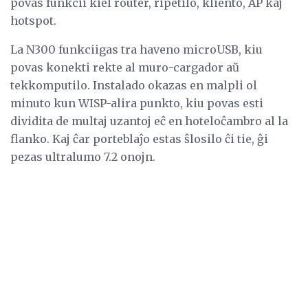
povas funkcii kiel router, ripetilo, kliento, AP kaj
hotspot.
La N300 funkciigas tra haveno microUSB, kiu
povas konekti rekte al muro-cargador aŭ
tekkomputilo. Instalado okazas en malpli ol
minuto kun WISP-alira punkto, kiu povas esti
dividita de multaj uzantoj eĉ en hoteloĉambro al la
flanko. Kaj ĉar porteblaĵo estas ŝlosilo ĉi tie, ĝi
pezas ultralumo 7.2 onojn.