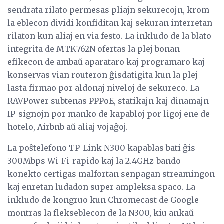
sendrata rilato permesas pliajn sekurecojn, krom
la eblecon dividi konfiditan kaj sekuran interretan
rilaton kun aliaj en via festo. La inkludo de la blato
integrita de MTK762N ofertas la plej bonan
efikecon de ambaŭ aparataro kaj programaro kaj
konservas vian routeron ĝisdatigita kun la plej
lasta firmao por aldonaj niveloj de sekureco. La
RAVPower subtenas PPPoE, statikajn kaj dinamajn
IP-signojn por manko de kapabloj por ligoj ene de
hotelo, Airbnb aŭ aliaj vojaĝoj.
La poŝtelefono TP-Link N300 kapablas bati ĝis
300Mbps Wi-Fi-rapido kaj la 2.4GHz-bando-
konekto certigas malfortan senpagan streamingon
kaj enretan ludadon super ampleksa spaco. La
inkludo de kongruo kun Chromecast de Google
montras la flekseblecon de la N300, kiu ankaŭ