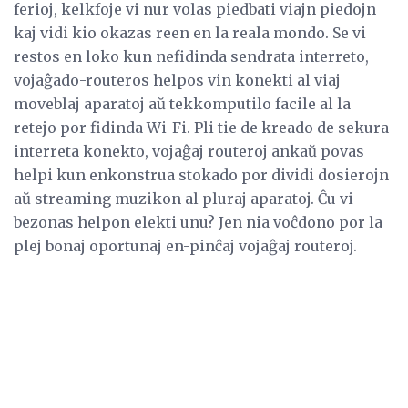
ferioj, kelkfoje vi nur volas piedbati viajn piedojn
kaj vidi kio okazas reen en la reala mondo. Se vi
restos en loko kun nefidinda sendrata interreto,
vojaĝado-routeros helpos vin konekti al viaj
moveblaj aparatoj aŭ tekkomputilo facile al la
retejo por fidinda Wi-Fi. Pli tie de kreado de sekura
interreta konekto, vojaĝaj routeroj ankaŭ povas
helpi kun enkonstrua stokado por dividi dosierojn
aŭ streaming muzikon al pluraj aparatoj. Ĉu vi
bezonas helpon elekti unu? Jen nia voĉdono por la
plej bonaj oportunaj en-pinĉaj vojaĝaj routeroj.