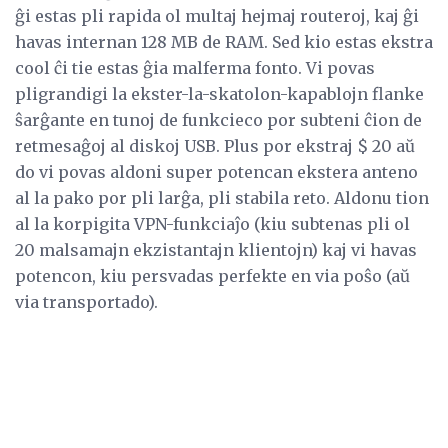
ĝi estas pli rapida ol multaj hejmaj routeroj, kaj ĝi
havas internan 128 MB de RAM. Sed kio estas ekstra
cool ĉi tie estas ĝia malferma fonto. Vi povas
pligrandigi la ekster-la-skatolon-kapablojn flanke
ŝarĝante en tunoj de funkcieco por subteni ĉion de
retmesaĝoj al diskoj USB. Plus por ekstraj $ 20 aŭ
do vi povas aldoni super potencan ekstera anteno
al la pako por pli larĝa, pli stabila reto. Aldonu tion
al la korpigita VPN-funkciaĵo (kiu subtenas pli ol
20 malsamajn ekzistantajn klientojn) kaj vi havas
potencon, kiu persvadas perfekte en via poŝo (aŭ
via transportado).