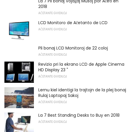
La 7 Pli bonaj Vojaĝaj Musoj por Aĉeti en
2018
AĈETANTE GVIDILOJ
LCD Monitoro de Aĉetanto de LCD
AĈETANTE GVIDILOJ
Pli bonaj LCD Monitoroj de 22 coloj
AĈETANTE GVIDILOJ
Revizio pri la ekrano LCD de Apple Cinema
HD Display 23 "
AĈETANTE GVIDILOJ
Lernu kiel identigi la trajtojn de la plej bonaj
Rulaj Laptopaj Sakoj
AĈETANTE GVIDILOJ
La 7 Best Standing Desks to Buy en 2018
AĈETANTE GVIDILOJ