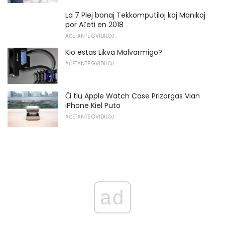
La 7 Plej bonaj Tekkomputiloj kaj Manikoj
por Aĉeti en 2018
AĈETANTE GVIDILOJ
Kio estas Likva Malvarmigo?
AĈETANTE GVIDILOJ
Ĉi tiu Apple Watch Case Prizorgas Vian
iPhone Kiel Puto
AĈETANTE GVIDILOJ
ad