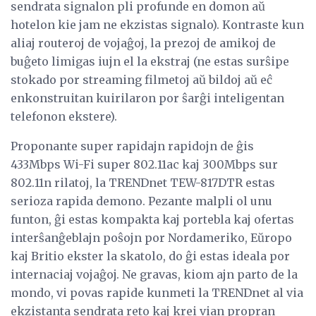
sendrata signalon pli profunde en domon aŭ
hotelon kie jam ne ekzistas signalo). Kontraste kun
aliaj routeroj de vojaĝoj, la prezoj de amikoj de
buĝeto limigas iujn el la ekstraj (ne estas surŝipe
stokado por streaming filmetoj aŭ bildoj aŭ eĉ
enkonstruitan kuirilaron por ŝarĝi inteligentan
telefonon ekstere).
Proponante super rapidajn rapidojn de ĝis
433Mbps Wi-Fi super 802.11ac kaj 300Mbps sur
802.11n rilatoj, la TRENDnet TEW-817DTR estas
serioza rapida demono. Pezante malpli ol unu
funton, ĝi estas kompakta kaj portebla kaj ofertas
interŝanĝeblajn poŝojn por Nordameriko, Eŭropo
kaj Britio ekster la skatolo, do ĝi estas ideala por
internaciaj vojaĝoj. Ne gravas, kiom ajn parto de la
mondo, vi povas rapide kunmeti la TRENDnet al via
ekzistanta sendrata reto kaj krei vian propran