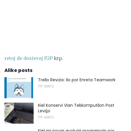
retoj de dosieroj P2P
ktp.
Alike posts
Trello Revizio: Ilo por Enreta Teamwork
TTT-SERĈO
Kiel Konservi Vian Tekkomputilon Post
Leviĝo
TTT-SERĈO
Kiel mi povas evoluigi programojn por