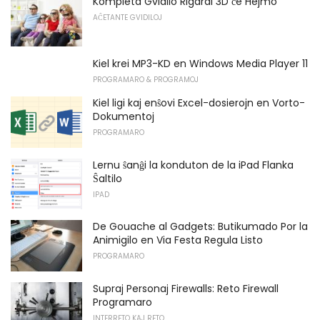
Kompleta Gvidilo Rigardi 3D ĉe Hejmo
AĈETANTE GVIDILOJ
Kiel krei MP3-KD en Windows Media Player 11
PROGRAMARO & PROGRAMOJ
Kiel ligi kaj enŝovi Excel-dosierojn en Vorto-
Dokumentoj
PROGRAMARO
Lernu ŝanĝi la konduton de la iPad Flanka
Ŝaltilo
IPAD
De Gouache al Gadgets: Butikumado Por la
Animigilo en Via Festa Regula Listo
PROGRAMARO
Supraj Personaj Firewalls: Reto Firewall
Programaro
INTERRETO KAJ RETO