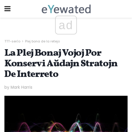
ad
TTT-serĉo
Plej bona de la retejo
La Plej Bonaj Vojoj Por
Konservi Aŭdajn Stratojn
De Interreto
by Mark Harris