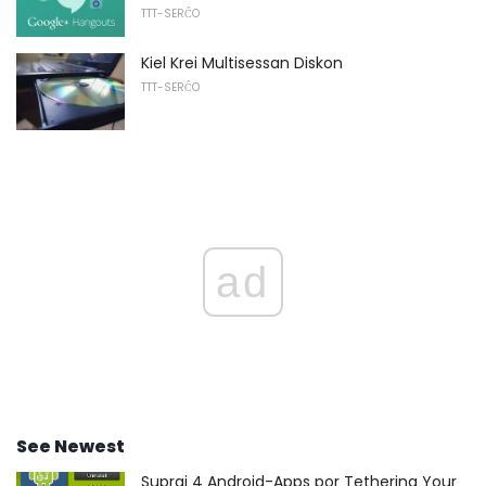
TTT-SERĈO
Kiel Krei Multisessan Diskon
TTT-SERĈO
ad
See Newest
Supraj 4 Android-Apps por Tethering Your