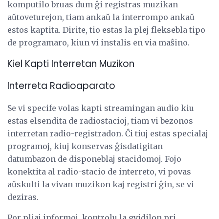
komputilo bruas dum ĝi registras muzikan
aŭtoveturejon, tiam ankaŭ la interrompo ankaŭ
estos kaptita. Dirite, tio estas la plej fleksebla tipo
de programaro, kiun vi instalis en via maŝino.
Kiel Kapti Interretan Muzikon
Interreta Radioaparato
Se vi specife volas kapti streamingan audio kiu
estas elsendita de radiostacioj, tiam vi bezonos
interretan radio-registradon. Ĉi tiuj estas specialaj
programoj, kiuj konservas ĝisdatigitan
datumbazon de disponeblaj stacidomoj. Fojo
konektita al radio-stacio de interreto, vi povas
aŭskulti la vivan muzikon kaj registri ĝin, se vi
deziras.
Por pliaj informoj, kontrolu la gvidilon pri