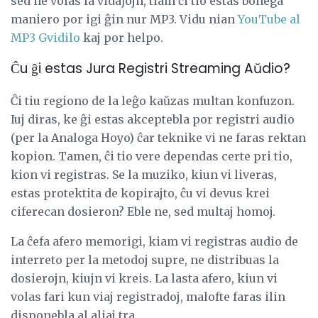
sed ne volas la vidaĵojn, tiam ĉi tio estas bonega
maniero por igi ĝin nur MP3. Vidu nian
YouTube al
MP3 Gvidilo
kaj por helpo.
Ĉu ĝi estas Jura Registri Streaming Aŭdio?
Ĉi tiu regiono de la leĝo kaŭzas multan konfuzon.
Iuj diras, ke ĝi estas akceptebla por registri audio
(per la Analoga Hoyo) ĉar teknike vi ne faras rektan
kopion. Tamen, ĉi tio vere dependas certe pri tio,
kion vi registras. Se la muziko, kiun vi liveras,
estas protektita de kopirajto, ĉu vi devus krei
ciferecan dosieron? Eble ne, sed multaj homoj.
La ĉefa afero memorigi, kiam vi registras audio de
interreto per la metodoj supre, ne distribuas la
dosierojn, kiujn vi kreis. La lasta afero, kiun vi
volas fari kun viaj registradoj, malofte faras ilin
disponebla al aliaj tra