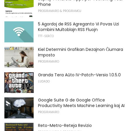
Phone
PROGRAMARO & PROGRAMOJ
5 Agordoj de RSS Agreganto Vi Povas Uzi
Kombini Multoblajn RSS Fluojn
TTT-SERĈO
Kiel Determini Grafikan Dezajnon Ĉiumara
Imposto
PROGRAMARO
Granda Tera Aŭto IV-Patch-Versio 1.0.5.0
LUDADO
Google Suite G de Google Office
Productivity Meets Machine Learning kaj AI
PROGRAMARO
Reto-Metro-Reteja Revizio