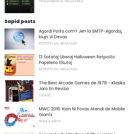
PROGRAMARO & PROGRAMOJ
Sapid posts
Agordi Poŝto.com? Jen la SMTP-Agordoj,
kiujn Vi Devas
RETPOŜTO KAJ MESAĜADO
13 Ŝatataj Liberaj Halloween Retpoŝto
Papelerio Elŝutoj
RETPOŜTO KAJ MESAĜADO
The Best Arcade Games de 1978 - Klasika
Jaro En Revizio
LUDADO
MWC 2016: Kion Ni Povas Atendi de Mobile
Giants
NOVA & SEKVA