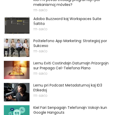
mekanismoj móviles?
TTT-SERĈO
Adobo Buzzword kaj Workspaces Suite
Ŝaltita
TTT-SERĈO
Poŝtelefono App Marketing: Strategioj por
Sukceso
TTT-SERĈO
Lernu Eviti Costindajn Datumajn Prizorgojn
sur Prepaga Cel-Telefona Plano
TTT-SERĈO
Lernu pri Podcast Metadatumoj kaj ID3
Etikedoj
TTT-SERĈO
Kiel Fari Senpagajn Telefonajn Vokojn kun
Google Hangouts