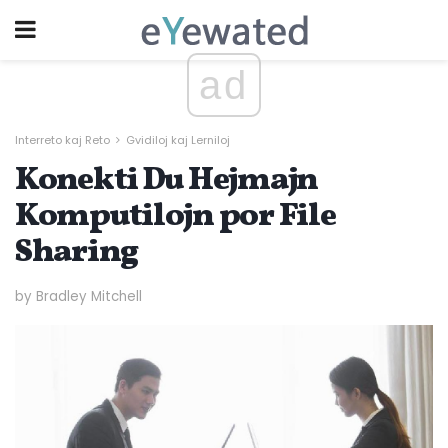
ad
Interreto kaj Reto
Gvidiloj kaj Lerniloj
Konekti Du Hejmajn
Komputilojn por File
Sharing
by Bradley Mitchell