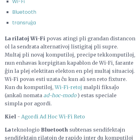
Wi-Fi
Bluetooth
transruĝa
La rilatoj Wi-Fi
povas atingi pli grandan distancon
ol la sendrata alternativoj listigitaj pli supre.
Multaj pli novaj komputiloj, precipe tekkomputiloj,
nun enhavas korpigitan kapablon de Wi-Fi, farante
ĝin la plej elektitan elekton en plej multaj situacioj.
Wi-Fi povas esti uzata ĉu kun aŭ sen reto fixture.
Kun du komputiloj,
Wi-Fi-retoj
malpli fiksaĵo
(ankaŭ nomata
ad-hoc-modo
) estas speciale
simpla por agordi.
Kiel
-
Agordi Ad Hoc Wi-Fi Reto
La
teknologio
Bluetooth
subtenas sendifektajn
sendifektajn rilatojn de rapido inter du komputiloj