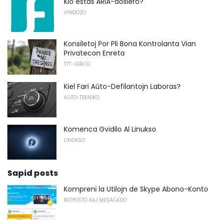
Kio estas ARIA-dosiero?
VINDOZO
Konsiletoj Por Pli Bona Kontrolanta Vian
Privatecon Enreta
TTT-SERĈO
Kiel Fari Aŭto-Defilantojn Laboras?
AŬTO-TEKNIKO
Komenca Gvidilo Al Linukso
LINUKSO
Sapid posts
Kompreni la Utilojn de Skype Abono-Konto
RETPOŜTO KAJ MESAĜADO