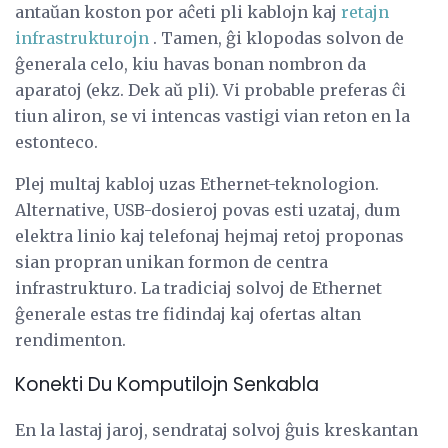
antaŭan koston por aĉeti pli kablojn kaj
retajn
infrastrukturojn
. Tamen, ĝi klopodas solvon de
ĝenerala celo, kiu havas bonan nombron da
aparatoj (ekz. Dek aŭ pli). Vi probable preferas ĉi
tiun aliron, se vi intencas vastigi vian reton en la
estonteco.
Plej multaj kabloj uzas Ethernet-teknologion.
Alternative, USB-dosieroj povas esti uzataj, dum
elektra linio kaj telefonaj hejmaj retoj proponas
sian propran unikan formon de centra
infrastrukturo. La tradiciaj solvoj de Ethernet
ĝenerale estas tre fidindaj kaj ofertas altan
rendimenton.
Konekti Du Komputilojn Senkabla
En la lastaj jaroj, sendrataj solvoj ĝuis kreskantan