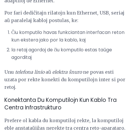
adaptiloj de Ethernet.
Por fari dediĉitajn rilatojn kun Ethernet, USB, seriaj
aŭ paralelaj kabloj postulas, ke:
Ĉiu komputilo havas funkciantan interfacan reton
kun ekstera jako por la kablo, kaj
la retaj agordoj de ĉiu komputilo estas taŭge
agorditaj
Unu
telefona linio
aŭ
elektra ŝnuro
ne povas esti
uzata por rekte konekti du komputilojn inter si por
retoj.
Konektanta Du Komputilojn Kun Kablo Tra
Centra Infrastrukturo
Prefere ol kabla du komputiloj rekte, la komputiloj
eble anstataŭiĝas nerekte tra centra reto-aparataro.