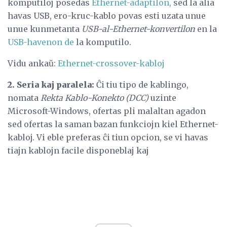
komputiloj posedas
Ethernet-adaptilon,
sed la alia
havas USB, ero-kruc-kablo povas esti uzata unue
unue kunmetanta
USB-al-Ethernet-konvertilon
en la
USB-havenon de
la komputilo.
Vidu ankaŭ:
Ethernet-crossover-kabloj
2. Seria kaj paralela:
Ĉi tiu tipo de kablingo,
nomata
Rekta Kablo-Konekto (DCC)
uzinte
Microsoft-Windows, ofertas pli malaltan agadon
sed ofertas la saman bazan funkciojn kiel Ethernet-
kabloj. Vi eble preferas ĉi tiun opcion, se vi havas
tiajn kablojn facile disponeblaj kaj