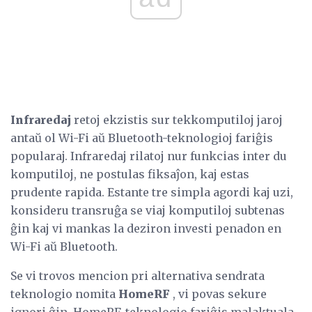
Infraredaj
retoj ekzistis sur tekkomputiloj jaroj
antaŭ ol Wi-Fi aŭ Bluetooth-teknologioj fariĝis
popularaj. Infraredaj rilatoj nur funkcias inter du
komputiloj, ne postulas fiksaĵon, kaj estas
prudente rapida. Estante tre simpla agordi kaj uzi,
konsideru transruĝa se viaj komputiloj subtenas
ĝin kaj vi mankas la deziron investi penadon en
Wi-Fi aŭ Bluetooth.
Se vi trovos mencion pri alternativa sendrata
teknologio nomita
HomeRF
, vi povas sekure
ignori ĝin. HomeRF-teknologio fariĝis malaktuala