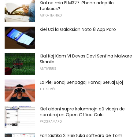
Kial ne mia ELM327 iPhone adaptilo
funkcias?
AŬTO-TEKNIKO
Kiel Uzi la Galaksian Noto 8 App Paro
Kial Kaj Kiam Vi Devas Devi Senfina Malware
Skanilo
ANTIVIRUS
La Plej Bonaj Senpagaj Homaj Serĉaj Ejoj
TTT-SERĈO
Kiel aldoni supre kolumnojn aŭ vicojn de
nombroj en Open Office Calc
PROGRAMARO
Fantastika 2: Elektuka softvaro de Tom