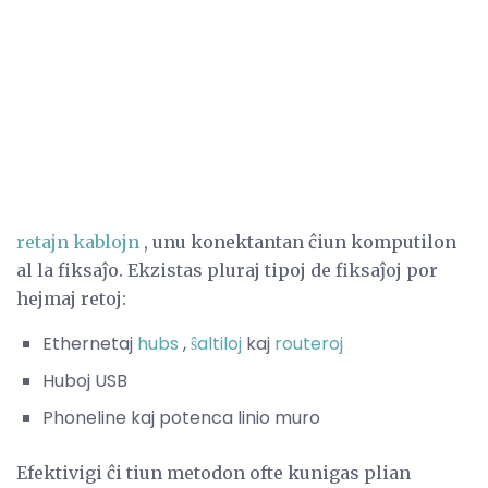
retajn kablojn
, unu konektantan ĉiun komputilon
al la fiksaĵo. Ekzistas pluraj tipoj de fiksaĵoj por
hejmaj retoj:
Ethernetaj
hubs
,
ŝaltiloj
kaj
routeroj
Huboj USB
Phoneline kaj potenca linio muro
Efektivigi ĉi tiun metodon ofte kunigas plian