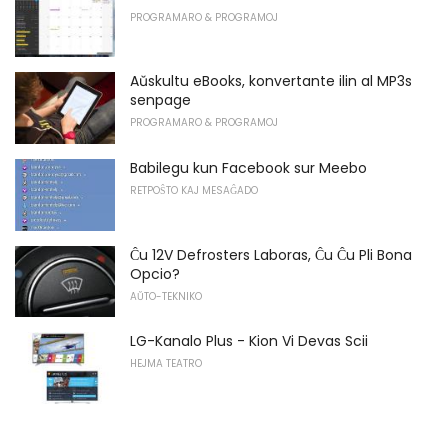
PROGRAMARO & PROGRAMOJ
Aŭskultu eBooks, konvertante ilin al MP3s
senpage
PROGRAMARO & PROGRAMOJ
Babilegu kun Facebook sur Meebo
RETPOŜTO KAJ MESAĜADO
Ĉu 12V Defrosters Laboras, Ĉu Ĉu Pli Bona
Opcio?
AŬTO-TEKNIKO
LG-Kanalo Plus - Kion Vi Devas Scii
HEJMA TEATRO