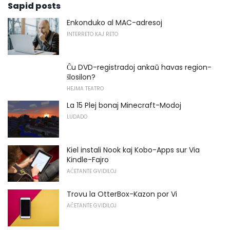
Sapid posts
Enkonduko al MAC-adresoj
INTERRETO KAJ RETO
Ĉu DVD-registradoj ankaŭ havas region-
ŝlosilon?
HEJMA TEATRO
La 15 Plej bonaj Minecraft-Modoj
LUDADO
Kiel instali Nook kaj Kobo-Apps sur Via
Kindle-Fajro
AĈETANTE GVIDILOJ
Trovu la OtterBox-Kazon por Vi
AĈETANTE GVIDILOJ