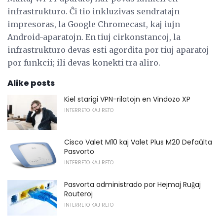
infrastrukturo. Ĉi tio inkluzivas sendratajn
impresoras, la Google Chromecast, kaj iujn
Android-aparatojn. En tiuj cirkonstancoj, la
infrastrukturo devas esti agordita por tiuj aparatoj
por funkcii; ili devas konekti tra aliro.
Alike posts
Kiel starigi VPN-rilatojn en Vindozo XP
INTERRETO KAJ RETO
Cisco Valet M10 kaj Valet Plus M20 Defaŭlta
Pasvorto
INTERRETO KAJ RETO
Pasvorta administrado por Hejmaj Ruĝaj
Routeroj
INTERRETO KAJ RETO