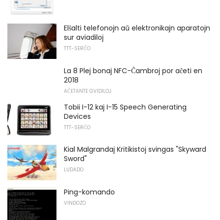
Elŝalti telefonojn aŭ elektronikajn aparatojn
sur aviadiloj
TTT-SERĈO
La 8 Plej bonaj NFC-Ĉambroj por aĉeti en
2018
AĈETANTE GVIDILOJ
Tobii I-12 kaj I-15 Speech Generating
Devices
TTT-SERĈO
Kial Malgrandaj Kritikistoj svingas "Skyward
Sword"
LUDADO
Ping-komando
VINDOZO