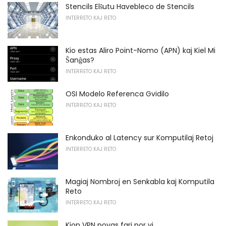
Stencils Elŝutu Havebleco de Stencils
INTERRETO KAJ RETO
Kio estas Aliro Point-Nomo (APN) kaj Kiel Mi
Ŝanĝas?
INTERRETO KAJ RETO
OSI Modelo Referenca Gvidilo
INTERRETO KAJ RETO
Enkonduko al Latency sur Komputilaj Retoj
INTERRETO KAJ RETO
Magiaj Nombroj en Senkabla kaj Komputila
Reto
INTERRETO KAJ RETO
Kion VPN povas fari por vi