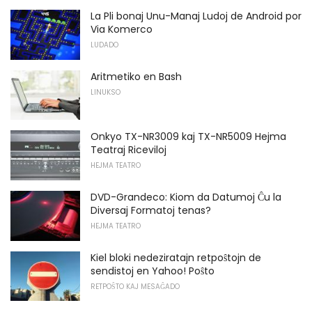
La Pli bonaj Unu-Manaj Ludoj de Android por
Via Komerco
LUDADO
Aritmetiko en Bash
LINUKSO
Onkyo TX-NR3009 kaj TX-NR5009 Hejma
Teatraj Riceviloj
HEJMA TEATRO
DVD-Grandeco: Kiom da Datumoj Ĉu la
Diversaj Formatoj tenas?
HEJMA TEATRO
Kiel bloki nedeziratajn retpoŝtojn de
sendistoj en Yahoo! Poŝto
RETPOŜTO KAJ MESAĜADO