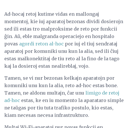
Ad-hocaj retoj kutime vidas en mallongaj
momentoj, kie iuj aparatoj bezonas dividi dosierojn
sed ili estas tro malproksime de reto por funkcii
ĝin. Aŭ, eble malgranda operaciejo en hospitalo
povas
agordi reton al-hoc
por iuj el tiuj sendrataj
aparatoj por komuniki unu kun la alia, sed ili ĉiuj
estas malkonektitaj de tiu reto al la fino de la tago
kaj la dosieroj estas nealireblaj, vojo.
Tamen, se vi nur bezonas kelkajn aparatojn por
komuniki unu kun la alia, reto ad-hoc estas bone.
Tamen, ne aldonu multajn, ĉar unu
limigo de retoj
ad-hoc
estas, ke en iu momento la aparataro simple
ne taŭgas por tiu tuta trafiko postulo, kio estas,
kiam necesas necesa infrastrukturo.
Multaj Wi-Fi-aparatoj nur povas funkcii en