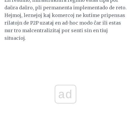
En resumo, infrastruktura reĝimo estas tipa por
daŭra daŭro, pli permanenta implementado de reto.
Hejmoj, lernejoj kaj komercoj ne kutime pripensas
rilatojn de P2P uzataj en ad-hoc modo ĉar ili estas
nur tro malcentralizitaj por senti sin en tiuj
situacioj.
ad