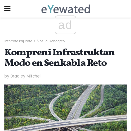
ad
Interreto kaj Reto
Ŝlosilaj konceptoj
Kompreni Infrastruktan
Modo en Senkabla Reto
by Bradley Mitchell