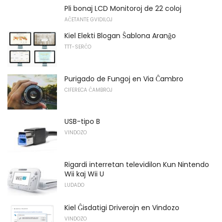
Pli bonaj LCD Monitoroj de 22 coloj
AĈETANTE GVIDILOJ
Kiel Elekti Blogan Ŝablona Aranĝo
TTT-SERĈO
Purigado de Fungoj en Via Ĉambro
CIFERECA ĈAMBROJ
USB-tipo B
VINDOZO
Rigardi interretan televidilon Kun Nintendo
Wii kaj Wii U
LUDADO
Kiel Ĝisdatigi Driverojn en Vindozo
VINDOZO