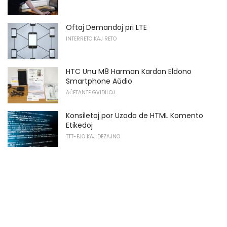
Oftaj Demandoj pri LTE
INTERRETO KAJ RETO
HTC Unu M8 Harman Kardon Eldono
Smartphone Aŭdio
AĈETANTE GVIDILOJ
Konsiletoj por Uzado de HTML Komento
Etikedoj
TTT-EJO KAJ DEZAJNO