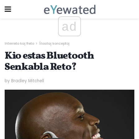
ad
Interreto kaj Reto
Ŝlosilaj konceptoj
Kio estas Bluetooth
Senkabla Reto?
by Bradley Mitchell