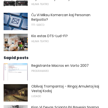
HEJMA TEATRO
Ĉu Vi Miksu Komercan kaj Personan
Retpoŝto?
TTT-SERĈO
Kio estas DTS-Lud-Fi?
HEJMA TEATRO
Sapid posts
Registrante Macros en Vorto 2007
PROGRAMARO
Oblivaj Trompantoj - Ringoj Amuletoj kaj
Vestaj Kodoj
LUDADO
Kion Vi Devas Scianta Pri Bayesia Spama