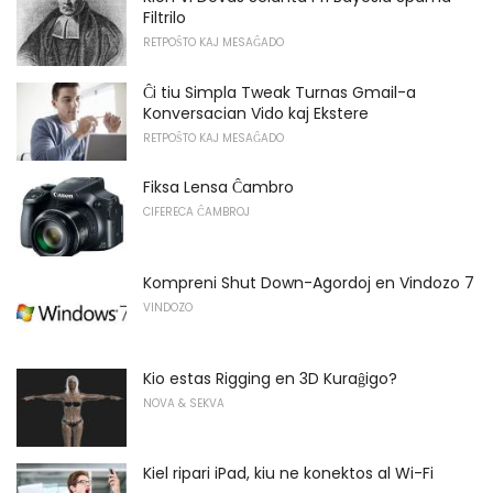
Filtrilo
RETPOŜTO KAJ MESAĜADO
Ĉi tiu Simpla Tweak Turnas Gmail-a
Konversacian Vido kaj Ekstere
RETPOŜTO KAJ MESAĜADO
Fiksa Lensa Ĉambro
CIFERECA ĈAMBROJ
Kompreni Shut Down-Agordoj en Vindozo 7
VINDOZO
Kio estas Rigging en 3D Kuraĝigo?
NOVA & SEKVA
Kiel ripari iPad, kiu ne konektos al Wi-Fi