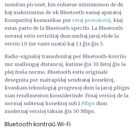
nomitan piconet, kiu enhavas minimumon de du
kaj maksimumo de ok Bluetooth-samaj aparatoj.
Komputiloj komunikas per
retaj protokoloj,
kiuj
estas parto de la Bluetooth-specifo. La Bluetooth-
normoj estis reviziitaj dum multaj jaroj ekde la
versio 1.0 (ne vaste uzata) kaj 1.1 ĝis ĝis 5.
Radio-signaloj transdonitaj per Bluetooth-kovrilo
nur mallongaj distancoj, kutime ĝis 30 futoj ĝis la
plej freŝa normo. Bluetooth estis originale
desegnita por malrapidaj sendrataj konektoj,
kvankam teknologiaj progresoj dum la jaroj pliigis
sian rendimenton konsiderinde. Fruaj versioj de la
normaj subtenaj konektoj sub 1
Mbps
dum
modernaj versioj taksas ĝis 50 Mbps.
Bluetooth kontraŭ Wi-Fi