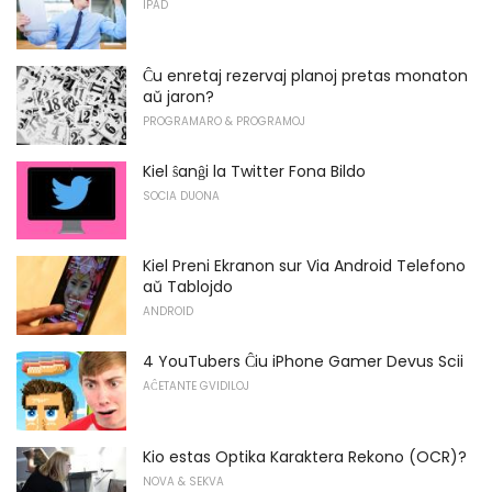
IPAD
Ĉu enretaj rezervaj planoj pretas monaton
aŭ jaron?
PROGRAMARO & PROGRAMOJ
Kiel ŝanĝi la Twitter Fona Bildo
SOCIA DUONA
Kiel Preni Ekranon sur Via Android Telefono
aŭ Tablojdo
ANDROID
4 YouTubers Ĉiu iPhone Gamer Devus Scii
AĈETANTE GVIDILOJ
Kio estas Optika Karaktera Rekono (OCR)?
NOVA & SEKVA