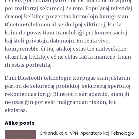
ricevis ĝian bonan parton de skrutado dum la jaroj
por malfortaj sekurecoj de reto. Popularaj televidaj
dramoj kelkfoje prezentas krimulojn kunigi sian
Blueton-telefonon al senkulpaj viktimoj, kie la
krimulo povas tiam translokiĝi pri konversacioj
kaj ŝteli privatajn datumojn. En reala vivo,
kompreneble, ĉi tiuj atakoj estas tre malverŝajne
okazi kaj kelkfoje eĉ ne eblas laŭ la maniero, kiam
ili estas portretitaj.
Dum Bluetooth-teknologio korpigas sian justaran
parton de sekurecaj protektoj, sekurecaj spertuloj
rekomendas forigi Bluetooth sur aparato, kiam ĝi
ne uzas ĝin por eviti malgrandan riskon, kiu
ekzistas.
Alike posts
Enkonduko al VPN-Aparataro kaj Teknologio