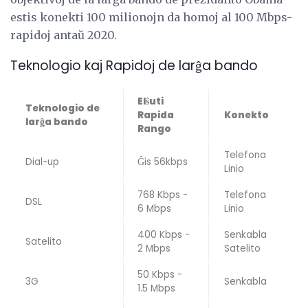
estis konekti 100 milionojn da homoj al 100 Mbps-
rapidoj antaŭ 2020.
Teknologio kaj Rapidoj de larĝa bando
Elŝuti
Teknologio de
Rapida
Konekto
larĝa bando
Rango
Telefona
Dial-up
Ĝis 56kbps
Linio
768 Kbps -
Telefona
DSL
6 Mbps
Linio
400 Kbps -
Senkabla
Satelito
2 Mbps
Satelito
50 Kbps -
3G
Senkabla
1.5 Mbps