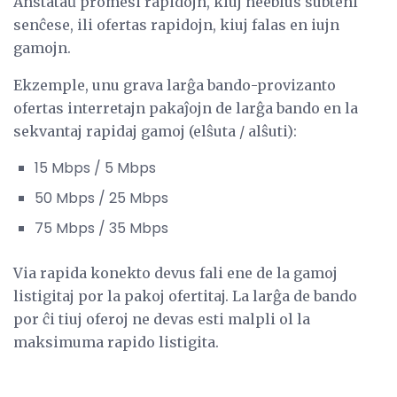
Anstataŭ promesi rapidojn, kiuj neeblus subteni
senĉese, ili ofertas rapidojn, kiuj falas en iujn
gamojn.
Ekzemple, unu grava larĝa bando-provizanto
ofertas interretajn pakaĵojn de larĝa bando en la
sekvantaj rapidaj gamoj (elŝuta / alŝuti):
15 Mbps / 5 Mbps
50 Mbps / 25 Mbps
75 Mbps / 35 Mbps
Via rapida konekto devus fali ene de la gamoj
listigitaj por la pakoj ofertitaj. La larĝa de bando
por ĉi tiuj oferoj ne devas esti malpli ol la
maksimuma rapido listigita.