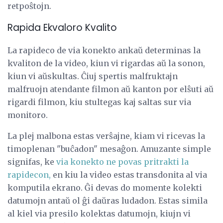
retpoŝtojn.
Rapida Ekvaloro Kvalito
La rapideco de via konekto ankaŭ determinas la
kvaliton de la video, kiun vi rigardas aŭ la sonon,
kiun vi aŭskultas. Ĉiuj spertis malfruktajn
malfruojn atendante filmon aŭ kanton por elŝuti aŭ
rigardi filmon, kiu stultegas kaj saltas sur via
monitoro.
La plej malbona estas verŝajne, kiam vi ricevas la
timoplenan "buĉadon" mesaĝon. Amuzante simple
signifas, ke
via konekto ne povas pritrakti la
rapidecon,
en kiu la video estas transdonita al via
komputila ekrano. Ĝi devas do momente kolekti
datumojn antaŭ ol ĝi daŭras ludadon. Estas simila
al kiel via presilo kolektas datumojn, kiujn vi