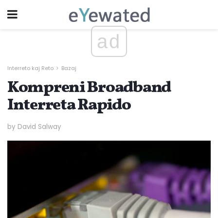
ad
Interreto kaj Reto
Bazaj
Kompreni Broadband
Interreta Rapido
by David Salway