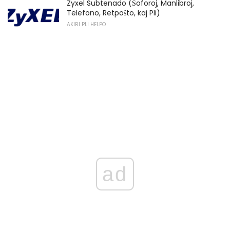
Zyxel Subtenado (Ŝoforoj, Manlibroj,
Telefono, Retpoŝto, kaj Pli)
AKIRI PLI HELPO
ad