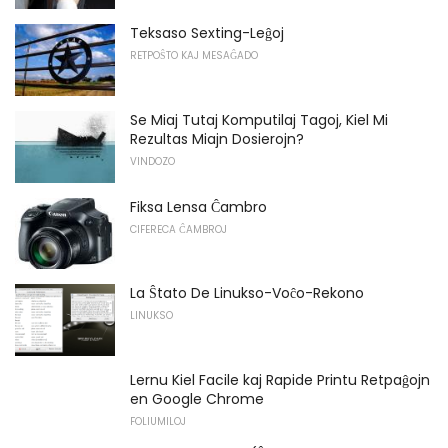
Teksaso Sexting-Leĝoj
RETPOŜTO KAJ MESAĜADO
Se Miaj Tutaj Komputilaj Tagoj, Kiel Mi
Rezultas Miajn Dosierojn?
VINDOZO
Fiksa Lensa Ĉambro
CIFERECA ĈAMBROJ
La Ŝtato De Linukso-Voĉo-Rekono
LINUKSO
Lernu Kiel Facile kaj Rapide Printu Retpaĝojn
en Google Chrome
FOLIUMILOJ