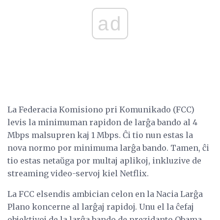
ad
La Federacia Komisiono pri Komunikado (FCC)
levis la minimuman rapidon de larĝa bando al 4
Mbps malsupren kaj 1 Mbps. Ĉi tio nun estas la
nova normo por minimuma larĝa bando. Tamen, ĉi
tio estas netaŭga por multaj aplikoj, inkluzive de
streaming video-servoj kiel Netflix.
La FCC elsendis ambician celon en la Nacia Larĝa
Plano koncerne al larĝaj rapidoj. Unu el la ĉefaj
objektivoj de la larĝa bando de prezidanto Obama