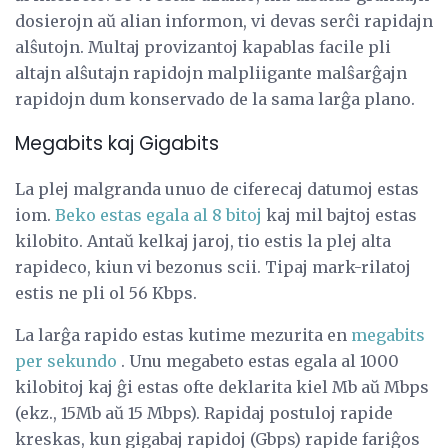
dosierojn aŭ alian informon, vi devas serĉi rapidajn
alŝutojn. Multaj provizantoj kapablas facile pli
altajn alŝutajn rapidojn malpliigante malŝarĝajn
rapidojn dum konservado de la sama larĝa plano.
Megabits kaj Gigabits
La plej malgranda unuo de ciferecaj datumoj estas
iom.
Beko estas egala al 8 bitoj
kaj mil bajtoj estas
kilobito. Antaŭ kelkaj jaroj, tio estis la plej alta
rapideco, kiun vi bezonus scii. Tipaj mark-rilatoj
estis ne pli ol 56 Kbps.
La larĝa rapido estas kutime mezurita en
megabits
per sekundo
. Unu megabeto estas egala al 1000
kilobitoj kaj ĝi estas ofte deklarita kiel Mb aŭ Mbps
(ekz., 15Mb aŭ 15 Mbps). Rapidaj postuloj rapide
kreskas, kun gigabaj rapidoj (Gbps) rapide fariĝos