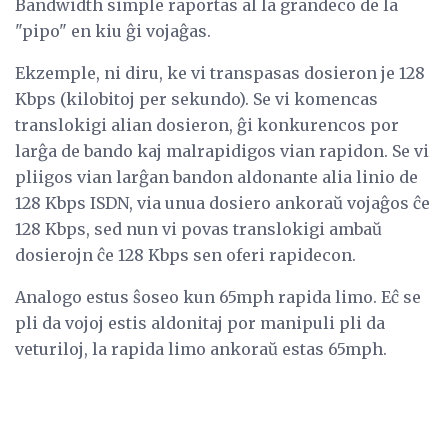
Bandwidth simple raportas al la grandeco de la
"pipo" en kiu ĝi vojaĝas.
Ekzemple, ni diru, ke vi transpasas dosieron je 128
Kbps (kilobitoj per sekundo). Se vi komencas
translokigi alian dosieron, ĝi konkurencos por
larĝa de bando kaj malrapidigos vian rapidon. Se vi
pliigos vian larĝan bandon aldonante alia linio de
128 Kbps ISDN, via unua dosiero ankoraŭ vojaĝos ĉe
128 Kbps, sed nun vi povas translokigi ambaŭ
dosierojn ĉe 128 Kbps sen oferi rapidecon.
Analogo estus ŝoseo kun 65mph rapida limo. Eĉ se
pli da vojoj estis aldonitaj por manipuli pli da
veturiloj, la rapida limo ankoraŭ estas 65mph.