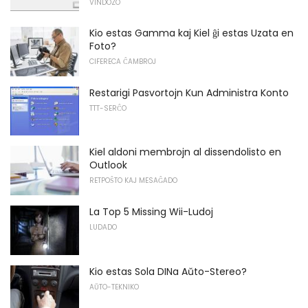
VINDOZO
Kio estas Gamma kaj Kiel ĝi estas Uzata en
Foto?
CIFERECA ĈAMBROJ
Restarigi Pasvortojn Kun Administra Konto
TTT-SERĈO
Kiel aldoni membrojn al dissendolisto en
Outlook
RETPOŜTO KAJ MESAĜADO
La Top 5 Missing Wii-Ludoj
LUDADO
Kio estas Sola DINa Aŭto-Stereo?
AŬTO-TEKNIKO