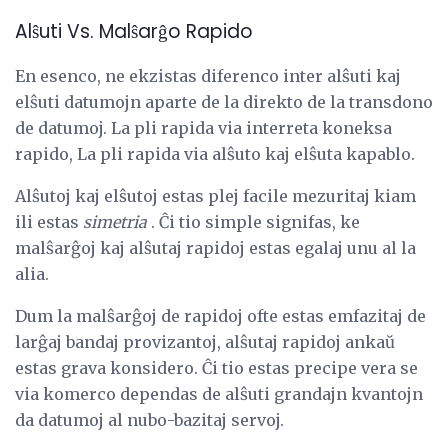
Alŝuti Vs. Malŝarĝo Rapido
En esenco, ne ekzistas diferenco inter alŝuti kaj
elŝuti datumojn aparte de la direkto de la transdono
de datumoj. La pli rapida via interreta koneksa
rapido, La pli rapida via alŝuto kaj elŝuta kapablo.
Alŝutoj kaj elŝutoj estas plej facile mezuritaj kiam
ili estas
simetria
. Ĉi tio simple signifas, ke
malŝarĝoj kaj alŝutaj rapidoj estas egalaj unu al la
alia.
Dum la malŝarĝoj de rapidoj ofte estas emfazitaj de
larĝaj bandaj provizantoj, alŝutaj rapidoj ankaŭ
estas grava konsidero. Ĉi tio estas precipe vera se
via komerco dependas de alŝuti grandajn kvantojn
da datumoj al nubo-bazitaj servoj.