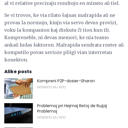
al vi relative precizajn rezultojn en minuto aŭ tiel.
Se vi trovos, ke via rilato ŝajnas malrapida aŭ ne
provas la normojn, kiujn via servo devus provizi,
voku la kompanion kaj diskutu ĉi tion kun ili.
Kompreneble, ni devas memori, ke nia teamo
ankaŭ ludas faktoron. Malrapida sendrata router aŭ
komputilo povas serioze pliigi vian interretan
konekton.
Alike posts
Kompreni P2P-dosier-Sharon
INTERRETO KAJ RETO
Problemoj pri Hejmaj Retoj de Ruĝaj
Problemoj
INTERRETO KAJ RETO