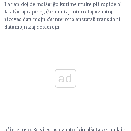
La rapidoj de malŝarĝo kutime multe pli rapide ol
la alŝutaj rapidoj, ĉar multaj interretaj uzantoj
ricevas datumojn
de
interreto anstataŭ transdoni
datumojn kaj dosierojn
ad
al
interreto. Se vi estas uzanto, kiu alŝutas grandajn