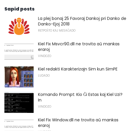
Sapid posts
La plej bonaj 25 Favoraj Dankoj pri Danko de
Danko-Ejoj 2018
RETPOŜTO KAJ MESAĜADO
Kiel Fix Msvcr90.dll ne trovita aŭ mankas
eraroj
VINDOZO
Kiel redakti Karakterizajn Sim kun SimPE
LUDADO
Komando Prompt: Kio Ĝi Estas kaj Kiel Uzi?
In
VINDOZO
Kiel Fix Window.dll ne trovita aŭ mankas
eraroj