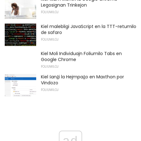
Legosignan Trinkejon
FOLIUMILOJ
Kiel malebligi JavaScript en la TTT-retumilo
de safaro
FOLIUMILOJ
Kiel Moli Individuajn Foliumilo Tabs en
Google Chrome
FOLIUMILOJ
Kiel ŝanĝi la Hejmpaĝo en Maxthon por
Vindozo
FOLIUMILOJ
ad