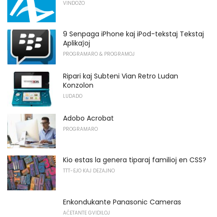
VINDOZO
9 Senpaga iPhone kaj iPod-tekstaj Tekstaj
Aplikaĵoj
PROGRAMARO & PROGRAMOJ
Ripari kaj Subteni Vian Retro Ludan
Konzolon
LUDADO
Adobo Acrobat
PROGRAMARO
Kio estas la genera tiparaj familioj en CSS?
TTT-EJO KAJ DEZAJNO
Enkondukante Panasonic Cameras
AĈETANTE GVIDILOJ