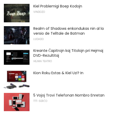
Kiel Problemigi Boep Kodojn
VINDOZO
Realm of Shadows enkondukas nin al la
versio de Telltale de Batman
LUDADO
Kreante Ĉapitrojn kaj Titolojn pri Hejmaj
DVD-Rezultitaj
HEJMA TEATRO
Kion Roku Estas & Kiel Uzi? In
5 Vojoj Trovi Telefonan Nombro Enretan
TTT-SERĈO