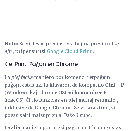
Noto:
Se vi devas presi en via hejma presilo el
ie
ajn
, pripensu uzi
Google Cloud Print
.
Kiel Printi Paĝon en Chrome
La
plej facila
maniero por komenci retpaĝajn
paĝojn estas uzi la klavaron de komputilo
Ctrl + P
(Windows kaj Chrome OS) aŭ
komando + P
(macOS). Ĉi tio funkcias en plej multaj retumiloj,
inkluzive de Google Chrome. Se vi faras tion, vi
povas salti malsupren al Paŝo 3 sube.
La alia maniero por presi paĝon en Chrome estas