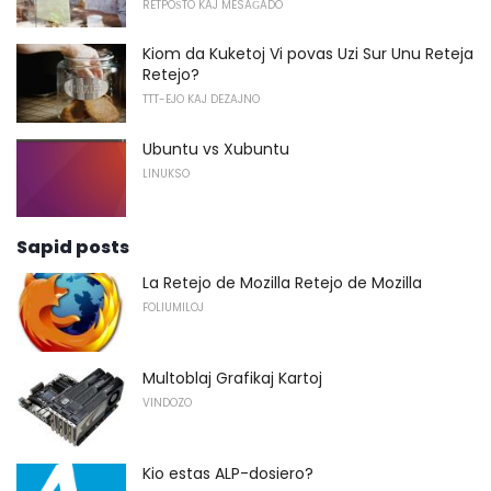
RETPOŜTO KAJ MESAĜADO
Kiom da Kuketoj Vi povas Uzi Sur Unu Reteja
Retejo?
TTT-EJO KAJ DEZAJNO
Ubuntu vs Xubuntu
LINUKSO
Sapid posts
La Retejo de Mozilla Retejo de Mozilla
FOLIUMILOJ
Multoblaj Grafikaj Kartoj
VINDOZO
Kio estas ALP-dosiero?