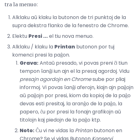
tra la menuo:
Alklaku aŭ klaku la butonon de tri punktoj de la
supra dekstra flanko de la fenestro de Chrome.
Elektu
Presi ...
el tiu nova menuo.
Alklaku / klaku la
Printan
butonon por tuj
komenci presi la paĝon.
Grava:
Antaŭ presado, vi povas preni ĉi tiun
tempon ŝanĝi iun ajn el la presaj agordoj. Vidu
presajn agordojn en Chrome
sube por pliaj
informoj. Vi povas ŝanĝi aferojn, kiajn ajn paĝojn
aŭ paĝojn por presi, kiom da kopioj de la paĝo
devas esti presitaj, la aranĝo de la paĝo, la
papero, ĉu por presi la fonajn grafikojn aŭ
titolojn kaj piedojn de la paĝo ktp.
Noto:
Ĉu vi ne vidas la
Printan
butonon en
Chrome? Se vi vidas Butonon
Konservi