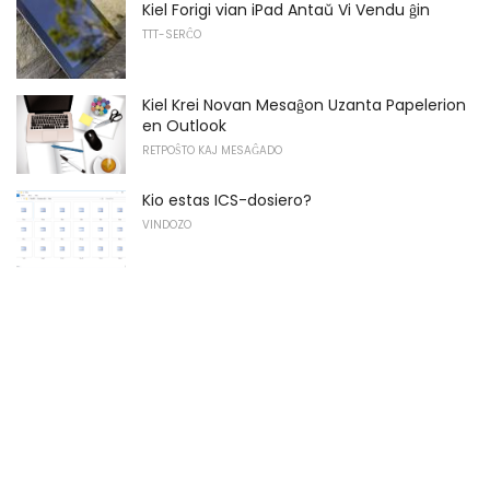
Kiel Forigi vian iPad Antaŭ Vi Vendu ĝin
TTT-SERĈO
Kiel Krei Novan Mesaĝon Uzanta Papelerion
en Outlook
RETPOŜTO KAJ MESAĜADO
Kio estas ICS-dosiero?
VINDOZO