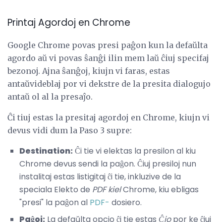
Printaj Agordoj en Chrome
Google Chrome povas presi paĝon kun la defaŭlta
agordo aŭ vi povas ŝanĝi ilin mem laŭ ĉiuj specifaj
bezonoj. Ajna ŝanĝoj, kiujn vi faras, estas
antaŭvideblaj por vi dekstre de la presita dialogujo
antaŭ ol al la presaĵo.
Ĉi tiuj estas la presitaj agordoj en Chrome, kiujn vi
devus vidi dum la Paso 3 supre:
Destination:
Ĉi tie vi elektas la presilon al kiu
Chrome devus sendi la paĝon. Ĉiuj presiloj nun
instalitaj estas listigitaj ĉi tie, inkluzive de la
speciala Elekto de
PDF kiel
Chrome, kiu ebligas
"presi" la paĝon al
PDF-
dosiero.
Paĝoj:
La defaŭlta opcio ĉi tie estas
Ĉio
por ke ĉiuj