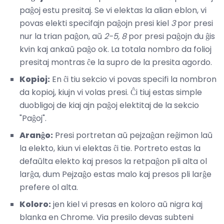
paĝoj estu presitaj. Se vi elektas la alian eblon, vi
povas elekti specifajn paĝojn presi kiel
3
por presi
nur la trian paĝon, aŭ
2-5, 8
por presi paĝojn du ĝis
kvin kaj ankaŭ paĝo ok. La totala nombro da folioj
presitaj montras ĉe la supro de la presita agordo.
Kopioj:
En ĉi tiu sekcio vi povas specifi la nombron
da kopioj, kiujn vi volas presi. Ĉi tiuj estas simple
duobligoj de kiaj ajn paĝoj elektitaj de la sekcio
"Paĝoj".
Aranĝo:
Presi portretan aŭ pejzaĝan reĝimon laŭ
la elekto, kiun vi elektas ĉi tie. Portreto estas la
defaŭlta elekto kaj presos la retpaĝon pli alta ol
larĝa, dum Pejzaĝo estas malo kaj presos pli larĝe
prefere ol alta.
Koloro:
jen kiel vi presas en koloro aŭ nigra kaj
blanka en Chrome. Via presilo devas subteni