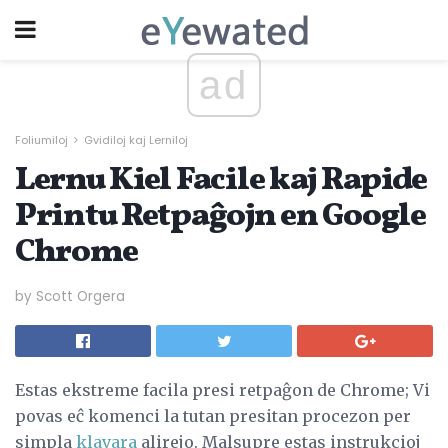
ad
Foliumiloj
Gvidiloj kaj Lerniloj
Lernu Kiel Facile kaj Rapide
Printu Retpaĝojn en Google
Chrome
by Scott Orgera
Estas ekstreme facila presi retpaĝon de Chrome; Vi
povas eĉ komenci la tutan presitan procezon per
simpla
klavara
alirejo. Malsupre estas instrukcioj