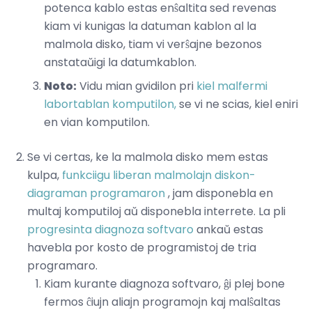
potenca kablo estas enŝaltita sed revenas
kiam vi kunigas la datuman kablon al la
malmola disko, tiam vi verŝajne bezonos
anstataŭigi la datumkablon.
Noto:
Vidu mian gvidilon pri
kiel malfermi
labortablan komputilon,
se vi ne scias, kiel eniri
en vian komputilon.
Se vi certas, ke la malmola disko mem estas
kulpa,
funkciigu liberan malmolajn diskon-
diagraman programaron
, jam disponebla en
multaj komputiloj aŭ disponebla interrete. La pli
progresinta diagnoza softvaro
ankaŭ estas
havebla por kosto de programistoj de tria
programaro.
Kiam kurante diagnoza softvaro, ĝi plej bone
fermos ĉiujn aliajn programojn kaj malŝaltas