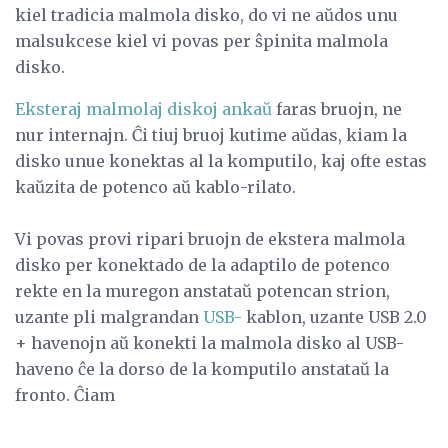
kiel tradicia malmola disko, do vi ne aŭdos unu
malsukcese kiel vi povas per ŝpinita malmola
disko.
Eksteraj malmolaj diskoj ankaŭ
faras bruojn, ne
nur internajn. Ĉi tiuj bruoj kutime aŭdas, kiam la
disko unue konektas al la komputilo, kaj ofte estas
kaŭzita de potenco aŭ kablo-rilato.
Vi povas provi ripari bruojn de ekstera malmola
disko per konektado de la adaptilo de potenco
rekte en la muregon anstataŭ potencan strion,
uzante pli malgrandan
USB-
kablon, uzante USB 2.0
+ havenojn aŭ konekti la malmola disko al USB-
haveno ĉe la dorso de la komputilo anstataŭ la
fronto. Ĉiam