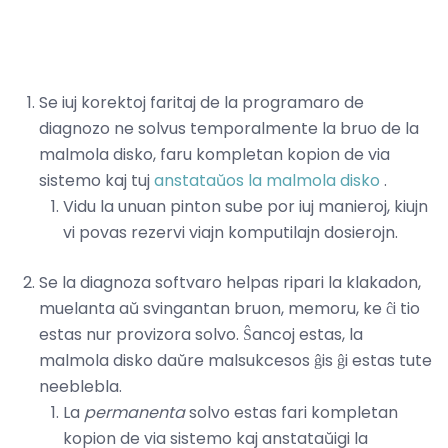
Se iuj korektoj faritaj de la programaro de
diagnozo ne solvus temporalmente la bruo de la
malmola disko, faru kompletan kopion de via
sistemo kaj tuj
anstataŭos la malmola disko
.
Vidu la unuan pinton sube por iuj manieroj, kiujn
vi povas rezervi viajn komputilajn dosierojn.
Se la diagnoza softvaro helpas ripari la klakadon,
muelanta aŭ svingantan bruon, memoru, ke ĉi tio
estas nur provizora solvo. Ŝancoj estas, la
malmola disko daŭre malsukcesos ĝis ĝi estas tute
neeblebla.
La
permanenta
solvo estas fari kompletan
kopion de via sistemo kaj anstataŭigi la