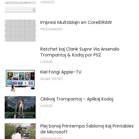
VINDOZO
Impresi Multoblajn en CorelDRAW
PROGRAMARO
Ratchet kaj Clank Supre Via Arsenalo
Trompantoj & Kodoj por PS2
LUDADO
Kiel Forigi Apple-TV
HEJMA TEATRO
Oblivaj Trompantoj - Aplikaj Kodoj
LUDADO
Plej bonaj Printempa Ŝablonoj kaj Printables
de Microsoft
PROGRAMARO