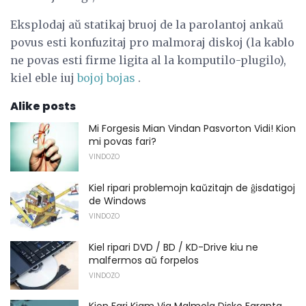
Eksplodaj aŭ statikaj bruoj de la parolantoj ankaŭ
povus esti konfuzitaj pro malmoraj diskoj (la kablo
ne povas esti firme ligita al la komputilo-plugilo),
kiel eble iuj
bojoj bojas
.
Alike posts
Mi Forgesis Mian Vindan Pasvorton Vidi! Kion
mi povas fari?
VINDOZO
Kiel ripari problemojn kaŭzitajn de ĝisdatigoj
de Windows
VINDOZO
Kiel ripari DVD / BD / KD-Drive kiu ne
malfermos aŭ forpelos
VINDOZO