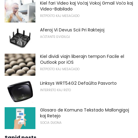
Kiel fari Video kaj Voĉaj Vokoj Gmail Voĉo kaj
Video-Babilado
RETPOŜTO KAJ MESAĜADO
Aferoj Vi Devus Scii Pri Raktejoj
AĈETANTE GVIDILOJ
Kiel dividi viajn liberajn tempon Facile el
Outlook por iOS
RETPOŜTO KAJ MESAĜADO
Linksys WRT54G2 Defaŭlta Pasvorto
INTERRETO KAJ RETO
Glosaro de Komuna Tekstado Mallongigoj
kaj Retejo
SOCIA DUONA
Sapid posts