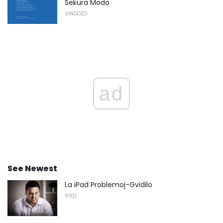
Sekura Modo
VINDOZO
ad
See Newest
La iPad Problemoj-Gvidilo
IPAD