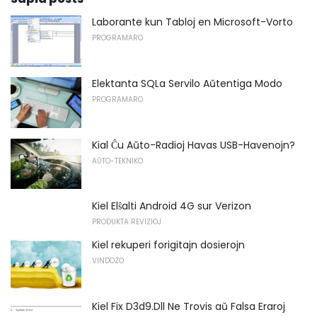
Laborante kun Tabloj en Microsoft-Vorto
PROGRAMARO
Elektanta SQLa Servilo Aŭtentiga Modo
PROGRAMARO
Kial Ĉu Aŭto-Radioj Havas USB-Havenojn?
AŬTO-TEKNIKO
Kiel Elŝalti Android 4G sur Verizon
PRODUKTA REVIZIOJ
Kiel rekuperi forigitajn dosierojn
VINDOZO
Kiel Fix D3d9.Dll Ne Trovis aŭ Falsa Eraroj