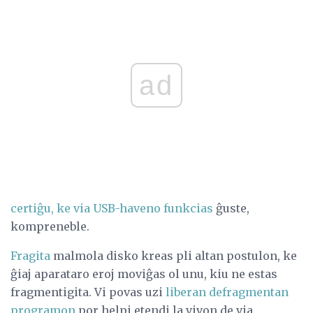
ad
certiĝu, ke via USB-haveno funkcias
ĝuste,
kompreneble.
Fragita
malmola disko kreas pli altan postulon, ke
ĝiaj aparataro eroj moviĝas ol unu, kiu ne estas
fragmentigita. Vi povas uzi
liberan defragmentan
programon
por helpi etendi la vivon de via