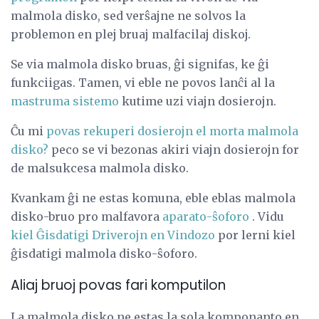
malmola disko, sed verŝajne ne solvos la
problemon en plej bruaj malfacilaj diskoj.
Se via malmola disko bruas, ĝi signifas, ke ĝi
funkciigas. Tamen, vi eble ne povos lanĉi al la
mastruma sistemo
kutime uzi viajn dosierojn.
Ĉu mi
povas rekuperi dosierojn el morta malmola
disko?
peco se vi bezonas akiri viajn dosierojn for
de malsukcesa malmola disko.
Kvankam ĝi ne estas komuna, eble eblas malmola
disko-bruo pro malfavora
aparato-ŝoforo
. Vidu
kiel Ĝisdatigi Driverojn en Vindozo
por lerni kiel
ĝisdatigi malmola disko-ŝoforo.
Aliaj bruoj povas fari komputilon
La malmola disko ne estas la sola komponanto en