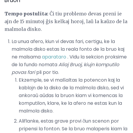
Bruon
Tempo postulita:
Ĉi tiu problemo devas preni ie
ajn de 15 minutoj ĝis kelkaj horoj, laŭ la kaŭzo de la
malmola disko.
La unua afero, kiun vi devas fari, certigu, ke la
malmola disko estas la reala fonto de la bruo kaj
ne malsama
aparataro
. Vidu la sekcion proksime
de la fundo nomata
Aliaj Bruoj, kiujn komputilo
povas fari
pli por tio.
Ekzemple, se vi malŝaltas la potencon kaj la
kablojn de la disko de la malmola disko, sed vi
ankoraŭ aŭdas la bruon kiam vi komencas la
komputilon, klare, ke la afero ne estas kun la
malmola disko.
Aliflanke, estas grave provi ĉiun scenon por
pripensi la fonton. Se la bruo malaperis kiam la