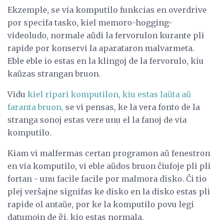
Ekzemple, se via komputilo funkcias en overdrive
por specifa tasko, kiel memoro-hogging-
videoludo, normale aŭdi la fervorulon kurante pli
rapide por konservi la aparataron malvarmeta.
Eble eble io estas en la klingoj de la fervorulo, kiu
kaŭzas strangan bruon.
Vidu
kiel ripari komputilon, kiu estas laŭta aŭ
faranta bruon,
se vi pensas, ke la vera fonto de la
stranga sonoj estas vere unu el la fanoj de via
komputilo.
Kiam vi malfermas certan programon aŭ fenestron
en via komputilo, vi eble aŭdos bruon ĉiufoje pli pli
fortan - unu facile facile por malmora disko. Ĉi tio
plej verŝajne signifas ke disko en la disko estas pli
rapide ol antaŭe, por ke la komputilo povu legi
datumojn de ĝi, kio estas normala.