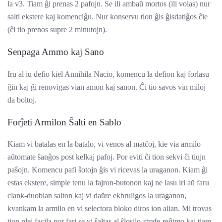
la v3. Tiam ĝi prenas 2 pafojn. Se ili ambaŭ mortos (ili volas) nur
salti ekstere kaj komenciĝu. Nur konservu tion ĝis ĝisdatiĝos ĉie
(ĉi tio prenos supre 2 minutojn).
Senpaga Ammo kaj Sano
Iru al iu defio kiel Annihila Nacio, komencu la defion kaj forlasu
ĝin kaj ĝi renovigas vian amon kaj sanon. Ĉi tio savos vin miloj
da boltoj.
Forĵeti Armilon Ŝalti en Sablo
Kiam vi batalas en la batalo, vi venos al matĉoj, kie via armilo
aŭtomate ŝanĝos post kelkaj pafoj. Por eviti ĉi tion sekvi ĉi tiujn
paŝojn. Komencu pafi ŝotojn ĝis vi ricevas la uraganon. Kiam ĝi
estas ekstere, simple tenu la fajron-butonon kaj ne lasu iri aŭ faru
clank-duoblan salton kaj vi daŭre ekbruligos la uraganon,
kvankam la armilo en vi selectora bloko diros ion alian. Mi trovas
tion plej facila por fari se vi ŝaltas al ŝlosilo-strafe-reĝimo kaj tiam