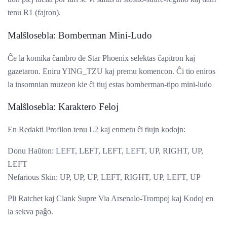
tenu R1 (fajron).
Malŝlosebla: Bomberman Mini-Ludo
Ĉe la komika ĉambro de Star Phoenix selektas ĉapitron kaj
gazetaron. Eniru YING_TZU kaj premu komencon. Ĉi tio eniros
la insomnian muzeon kie ĉi tiuj estas bomberman-tipo mini-ludo
Malŝlosebla: Karaktero Feloj
En Redakti Profilon tenu L2 kaj enmetu ĉi tiujn kodojn:
Donu Haŭton: LEFT, LEFT, LEFT, LEFT, UP, RIGHT, UP,
LEFT
Nefarious Skin: UP, UP, UP, LEFT, RIGHT, UP, LEFT, UP
Pli Ratchet kaj Clank Supre Via Arsenalo-Trompoj kaj Kodoj en
la sekva paĝo.