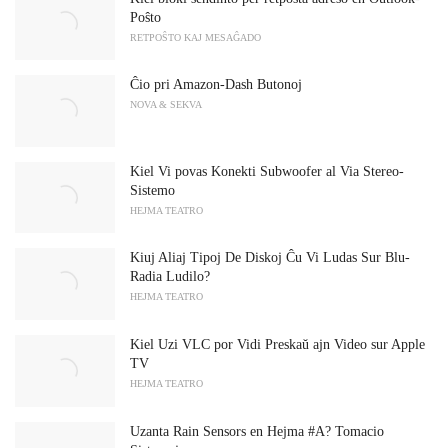
Poŝto
RETPOŜTO KAJ MESAĜADO
Ĉio pri Amazon-Dash Butonoj
NOVA & SEKVA
Kiel Vi povas Konekti Subwoofer al Via Stereo-
Sistemo
HEJMA TEATRO
Kiuj Aliaj Tipoj De Diskoj Ĉu Vi Ludas Sur Blu-
Radia Ludilo?
HEJMA TEATRO
Kiel Uzi VLC por Vidi Preskaŭ ajn Video sur Apple
TV
HEJMA TEATRO
Uzanta Rain Sensors en Hejma #A? Tomacio