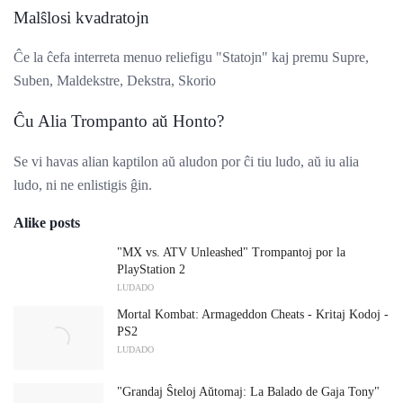
Malŝlosi kvadratojn
Ĉe la ĉefa interreta menuo reliefigu "Statojn" kaj premu Supre,
Suben, Maldekstre, Dekstra, Skorio
Ĉu Alia Trompanto aŭ Honto?
Se vi havas alian kaptilon aŭ aludon por ĉi tiu ludo, aŭ iu alia
ludo, ni ne enlistigis ĝin.
Alike posts
"MX vs. ATV Unleashed" Trompantoj por la
PlayStation 2
LUDADO
Mortal Kombat: Armageddon Cheats - Kritaj Kodoj -
PS2
LUDADO
"Grandaj Ŝteloj Aŭtomaj: La Balado de Gaja Tony"