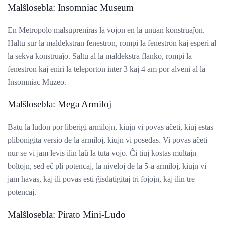
Malŝlosebla: Insomniac Museum
En Metropolo malsupreniras la vojon en la unuan konstruaĵon.
Haltu sur la maldekstran fenestron, rompi la fenestron kaj esperi al
la sekva konstruaĵo. Saltu al la maldekstra flanko, rompi la
fenestron kaj eniri la teleporton inter 3 kaj 4 am por alveni al la
Insomniac Muzeo.
Malŝlosebla: Mega Armiloj
Batu la ludon por liberigi armilojn, kiujn vi povas aĉeti, kiuj estas
plibonigita versio de la armiloj, kiujn vi posedas. Vi povas aĉeti
nur se vi jam levis ilin laŭ la tuta vojo. Ĉi tiuj kostas multajn
boltojn, sed eĉ pli potencaj, la niveloj de la 5-a armiloj, kiujn vi
jam havas, kaj ili povas esti ĝisdatigitaj tri fojojn, kaj ilin tre
potencaj.
Malŝlosebla: Pirato Mini-Ludo