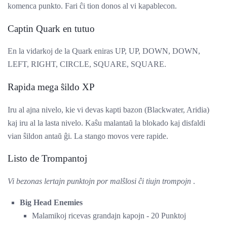
komenca punkto. Fari ĉi tion donos al vi kapablecon.
Captin Quark en tutuo
En la vidarkoj de la Quark eniras UP, UP, DOWN, DOWN,
LEFT, RIGHT, CIRCLE, SQUARE, SQUARE.
Rapida mega ŝildo XP
Iru al ajna nivelo, kie vi devas kapti bazon (Blackwater, Aridia)
kaj iru al la lasta nivelo. Kaŝu malantaŭ la blokado kaj disfaldi
vian ŝildon antaŭ ĝi. La stango movos vere rapide.
Listo de Trompantoj
Vi bezonas lertajn punktojn por malŝlosi ĉi tiujn trompojn
.
Big Head Enemies
Malamikoj ricevas grandajn kapojn - 20 Punktoj