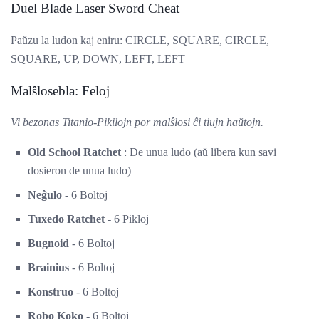
Duel Blade Laser Sword Cheat
Paŭzu la ludon kaj eniru: CIRCLE, SQUARE, CIRCLE,
SQUARE, UP, DOWN, LEFT, LEFT
Malŝlosebla: Feloj
Vi bezonas Titanio-Pikilojn por malŝlosi ĉi tiujn haŭtojn.
Old School Ratchet
: De unua ludo (aŭ libera kun savi
dosieron de unua ludo)
Neĝulo
- 6 Boltoj
Tuxedo Ratchet
- 6 Pikloj
Bugnoid
- 6 Boltoj
Brainius
- 6 Boltoj
Konstruo
- 6 Boltoj
Robo Koko
- 6 Boltoj