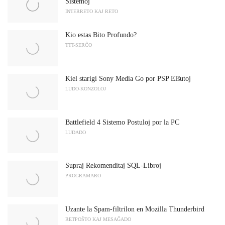
Sistemoj
INTERRETO KAJ RETO
Kio estas Bito Profundo?
TTT-SERĈO
Kiel starigi Sony Media Go por PSP Elŝutoj
LUDO-KONZOLOJ
Battlefield 4 Sistemo Postuloj por la PC
LUDADO
Supraj Rekomenditaj SQL-Libroj
PROGRAMARO
Uzante la Spam-filtrilon en Mozilla Thunderbird
RETPOŜTO KAJ MESAĜADO