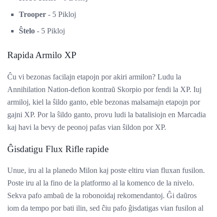
Trooper
- 5 Pikloj
Ŝtelo
- 5 Pikloj
Rapida Armilo XP
Ĉu vi bezonas facilajn etapojn por akiri armilon? Ludu la
Annihilation Nation-defion kontraŭ Skorpio por fendi la XP. Iuj
armiloj, kiel la ŝildo ganto, eble bezonas malsamajn etapojn por
gajni XP. Por la ŝildo ganto, provu ludi la batalisiojn en Marcadia
kaj havi la bevy de peonoj pafas vian ŝildon por XP.
Ĝisdatigu Flux Rifle rapide
Unue, iru al la planedo Milon kaj poste eltiru vian fluxan fusilon.
Poste iru al la fino de la platformo al la komenco de la nivelo.
Sekva pafo ambaŭ de la robonoidaj rekomendantoj. Ĝi daŭros
iom da tempo por bati ilin, sed ĉiu pafo ĝisdatigas vian fusilon al