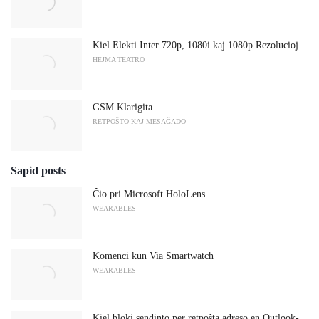
Kiel Elekti Inter 720p, 1080i kaj 1080p Rezolucioj
HEJMA TEATRO
GSM Klarigita
RETPOŜTO KAJ MESAĜADO
Sapid posts
Ĉio pri Microsoft HoloLens
WEARABLES
Komenci kun Via Smartwatch
WEARABLES
Kiel bloki sendinto per retpoŝta adreso en Outlook-