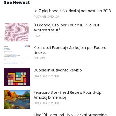
See Newest
La 7 plej bonaj USB-ŝlosiloj por aĉeti en 2018
AĈETANTE GVIDILOJ
8 Grandaj Uzoj por Touch ID Pli ol Nur
Aĉetanta Stuff
IPAD
Kiel Instali Esencajn Aplikaĵojn por Fedora
Linukso
LINUKSO
Duoble inkluzivanta Revizio
PRODUKTA REVIZIOJ
Februaro Bite-Sized Review Round-Up:
Amuzaj Dimensioj
PRODUKTA REVIZIOJ
TiVo 101: Lernu pri TiVo DVR kaj Streaming