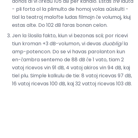
donos al vi ĉirkaŭ 105 dB per kanalo. Estas
tre
laŭta
- pli forta ol la plimulto de homoj volas aŭskulti -
tial la teatroj malofte ludas filmojn ĉe volumoj, kiuj
estas alte. Do 102 dB faras bonan celon.
Jen la ŝlosila fakto, kiun vi bezonas scii; por ricevi
tiun kroman +3 dB-volumon, vi devas
duobligi
la
amp-potencon. Do se vi havas parolanton kun
en-ĉambra sentemo de 88 dB ĉe 1 vato, tiam 2
vatoj ricevos vin 91 dB, 4 vatoj akiros vin 94 dB, kaj
tiel plu. Simple kalkulu de tie: 8 vatoj ricevas 97 dB,
16 vatoj ricevas 100 dB, kaj 32 vattoj ricevas 103 dB.