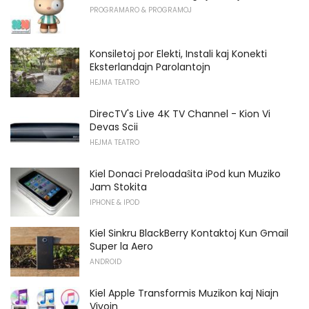
PROGRAMARO & PROGRAMOJ
Konsiletoj por Elekti, Instali kaj Konekti
Eksterlandajn Parolantojn
HEJMA TEATRO
DirecTV's Live 4K TV Channel - Kion Vi
Devas Scii
HEJMA TEATRO
Kiel Donaci Preloadaŝita iPod kun Muziko
Jam Stokita
IPHONE & IPOD
Kiel Sinkru BlackBerry Kontaktoj Kun Gmail
Super la Aero
ANDROID
Kiel Apple Transformis Muzikon kaj Niajn
Vivojn