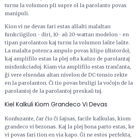
turnu la volumon pli supre ol la parolanto povas
manipuli.
Kion vi ne devas fari estas alŝalti malaltan
funkciigilon - diri, 10- aŭ 20-wattan modelon - en
tipan parolanton kaj turnu la volumon laŭte laŭte.
La malalta potenca ampulo povas klipo (distordo),
kaj amplifilo estas la plej ofta kaŭzo de parolantaj
misfunkciadoj. Kiam via amplifilo estas tranĉanta,
ĝi vere elsendas altan nivelon de DC-tensio rekte
en la parolanton. Ĉi tio povas bruligi la voĉojn de la
parolantoj de la parolantoj preskaŭ tuj.
Kiel Kalkuli Kiom Grandeco Vi Devas
Konfuzante, ĉar ĉio ĉi ŝajnas, facile kalkulas, kiom
grandeco vi bezonas. Kaj la plej bona parto estas, ke
vi povas fari tion en via kapo. Ĝi ne estos perfekta,