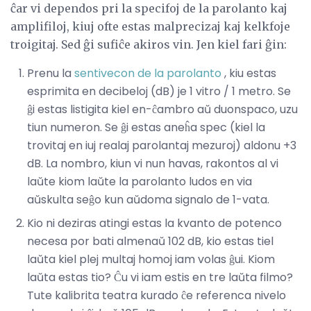
ĉar vi dependos pri la specifoj de la parolanto kaj
amplifiloj, kiuj ofte estas malprecizaj kaj kelkfoje
troigitaj. Sed ĝi sufiĉe akiros vin. Jen kiel fari ĝin:
Prenu la
sentivecon de la parolanto
, kiu estas
esprimita en decibeloj (dB) je 1 vitro / 1 metro. Se
ĝi estas listigita kiel en-ĉambro aŭ duonspaco, uzu
tiun numeron. Se ĝi estas aneĥa spec (kiel la
trovitaj en iuj realaj parolantaj mezuroj) aldonu +3
dB. La nombro, kiun vi nun havas, rakontos al vi
laŭte kiom laŭte la parolanto ludos en via
aŭskulta seĝo kun aŭdoma signalo de 1-vata.
Kio ni deziras atingi estas la kvanto de potenco
necesa por bati almenaŭ 102 dB, kio estas tiel
laŭta kiel plej multaj homoj iam volas ĝui. Kiom
laŭta estas tio? Ĉu vi iam estis en tre laŭta filmo?
Tute kalibrita teatra kurado ĉe referenca nivelo