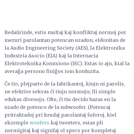
Bedaŭrinde, estis multaj kaj konfliktaj normoj por
mezuri parolantan potencan uzadon, eldonitan de
la Audio Engineering Society (AES), la Elektronika
Industria Asocio (EIA) kaj la Internacia
Elektroteknika Komisiono (IEC). Estas io ajn, kial la
averaĝa persono finiĝos iom konfuzita.
Ĉe tio, plejparto de la fabrikantoj, kiujn ni parolis,
ne efektive sekvas ĉi tiujn normojn; Ili simple
edukas divenojn. Ofte, ĉi tiu decido bazas en la
uzado de potenco de la subwoofer. (Potencaj
pritraktadoj pri krudaj parolantaj ŝoforoj, kiel
ekzemple
woofers
kaj tweeters, estas pli
normigitaj kaj signifaj ol specs por kompletaj