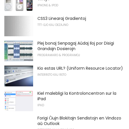
IPHONE & IPOD
CSS3 Linearaj Gradientoj
TTT-EJO KAJ DEZAJNO
Plej bonaj Senpagaj Aŭdaj Iloj por Disigi
Grandajn Dosierojn
PROGRAMARO & PROGRAMOJ
Kio estas URL? (Uniform Resource Locator)
INTERRETO KAJ RETO
Kiel malebligi la Kontroloncentron sur la
iPad
IPAD
Forigi Ĉiujn Blokitajn Sendistojn en Vindozo
aŭ Outlook