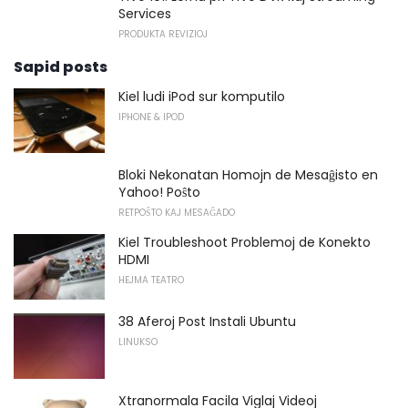
Services
PRODUKTA REVIZIOJ
Sapid posts
Kiel ludi iPod sur komputilo
IPHONE & IPOD
Bloki Nekonatan Homojn de Mesaĝisto en
Yahoo! Poŝto
RETPOŜTO KAJ MESAĜADO
Kiel Troubleshoot Problemoj de Konekto
HDMI
HEJMA TEATRO
38 Aferoj Post Instali Ubuntu
LINUKSO
Xtranormala Facila Viglaj Videoj