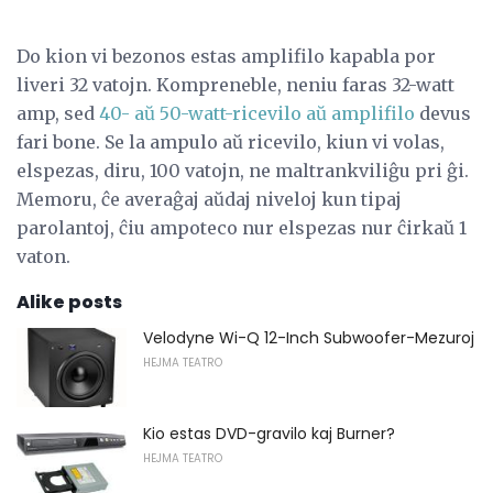
Do kion vi bezonos estas amplifilo kapabla por
liveri 32 vatojn. Kompreneble, neniu faras 32-watt
amp, sed
40- aŭ 50-watt-ricevilo aŭ amplifilo
devus
fari bone. Se la ampulo aŭ ricevilo, kiun vi volas,
elspezas, diru, 100 vatojn, ne maltrankviliĝu pri ĝi.
Memoru, ĉe averaĝaj aŭdaj niveloj kun tipaj
parolantoj, ĉiu ampoteco nur elspezas nur ĉirkaŭ 1
vaton.
Alike posts
Velodyne Wi-Q 12-Inch Subwoofer-Mezuroj
HEJMA TEATRO
Kio estas DVD-gravilo kaj Burner?
HEJMA TEATRO