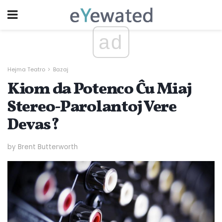
ad
Hejma Teatro
Bazaj
Kiom da Potenco Ĉu Miaj
Stereo-Parolantoj Vere
Devas?
by Brent Butterworth