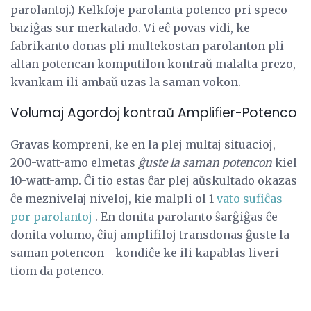
parolantoj.) Kelkfoje parolanta potenco pri speco
baziĝas sur merkatado. Vi eĉ povas vidi, ke
fabrikanto donas pli multekostan parolanton pli
altan potencan komputilon kontraŭ malalta prezo,
kvankam ili ambaŭ uzas la saman vokon.
Volumaj Agordoj kontraŭ Amplifier-Potenco
Gravas kompreni, ke en la plej multaj situacioj,
200-watt-amo elmetas
ĝuste la saman potencon
kiel
10-watt-amp. Ĉi tio estas ĉar plej aŭskultado okazas
ĉe meznivelaj niveloj, kie malpli ol 1
vato sufiĉas
por parolantoj
. En donita parolanto ŝarĝiĝas ĉe
donita volumo, ĉiuj amplifiloj transdonas ĝuste la
saman potencon - kondiĉe ke ili kapablas liveri
tiom da potenco.