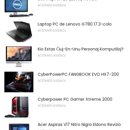
AĈETANTE GVIDILOJ
Laptop PC de Lenovo G780 17.3-colo
AĈETANTE GVIDILOJ
Kio Estas Ĉiuj-En-Unu Personaj Komputiloj?
AĈETANTE GVIDILOJ
CyberPowerPC FANGBOOK EVO HX7-200
AĈETANTE GVIDILOJ
Cyberpower PC Gamer Xtreme 2000
AĈETANTE GVIDILOJ
Acer Aspiras V17 Nitro Nigra Eldono Revizio