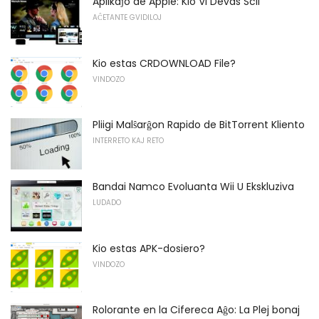
Aplikaĵo de Apple: Kio Vi Devas Scii
AĈETANTE GVIDILOJ
Kio estas CRDOWNLOAD File?
VINDOZO
Pliigi Malŝarĝon Rapido de BitTorrent Kliento
INTERRETO KAJ RETO
Bandai Namco Evoluanta Wii U Ekskluziva
LUDADO
Kio estas APK-dosiero?
VINDOZO
Rolorante en la Cifereca Aĝo: La Plej bonaj