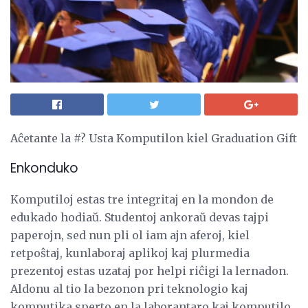
Aĉetante la #? Usta Komputilon kiel Graduation Gift
Enkonduko
Komputiloj estas tre integritaj en la mondon de
edukado hodiaŭ. Studentoj ankoraŭ devas tajpi
paperojn, sed nun pli ol iam ajn aferoj, kiel
retpoŝtaj, kunlaboraj aplikoj kaj plurmedia
prezentoj estas uzataj por helpi riĉigi la lernadon.
Aldonu al tio la bezonon pri teknologio kaj
komputika sperto en la laborantaro kaj komputilo