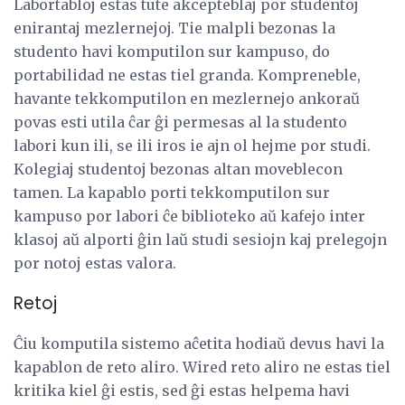
Labortabloj estas tute akcepteblaj por studentoj
enirantaj mezlernejoj. Tie malpli bezonas la
studento havi komputilon sur kampuso, do
portabilidad ne estas tiel granda. Kompreneble,
havante tekkomputilon en mezlernejo ankoraŭ
povas esti utila ĉar ĝi permesas al la studento
labori kun ili, se ili iros ie ajn ol hejme por studi.
Kolegiaj studentoj bezonas altan moveblecon
tamen. La kapablo porti tekkomputilon sur
kampuso por labori ĉe biblioteko aŭ kafejo inter
klasoj aŭ alporti ĝin laŭ studi sesiojn kaj prelegojn
por notoj estas valora.
Retoj
Ĉiu komputila sistemo aĉetita hodiaŭ devus havi la
kapablon de reto aliro. Wired reto aliro ne estas tiel
kritika kiel ĝi estis, sed ĝi estas helpema havi