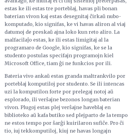
avantaĝo, ke multaj el ĉi tiuj sistemoj preterpasas,
estas ke ili estas tre porteblaj, havas pli bonan
baterian vivon kaj estas desegnitaj ĉirkaŭ nubo-
komputado, kio signifas, ke vi havas aliron al viaj
datumoj de preskaŭ ajna loko kun reto aliro. La
malfacilaĵo estas, ke ili estas limigitaj al la
programaro de Google, kio signifas, ke se la
studento postulas specifajn programojn kiel
Microsoft Office, tiam ĝi ne funkcios por ili.
Bateria vivo ankaŭ estas granda maltrankvilo por
porteblaj komputiloj por studento. Se ili intencas
uzi la komputilon forte por prelegaj notoj aŭ
esplorado, ili verŝajne bezonos longan baterian
vivon. Plugoj estas plej verŝajne haveblaj en
biblioteko aŭ kafa butiko sed plejparto de la tempo
ne estos tempo por ŝarĝi kuirilaron sufiĉe. Pro ĉi
tio, iuj tekkomputiloj, kiuj ne havas longajn