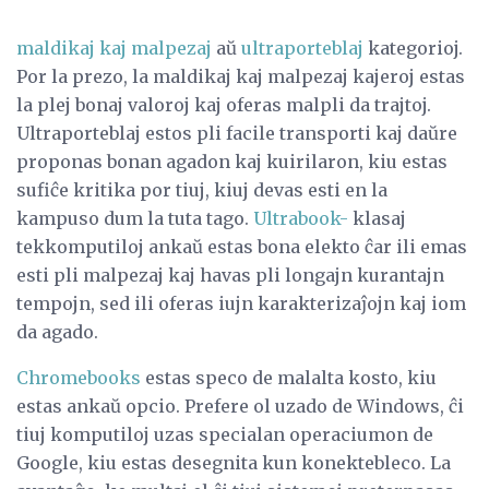
maldikaj kaj malpezaj
aŭ
ultraporteblaj
kategorioj.
Por la prezo, la maldikaj kaj malpezaj kajeroj estas
la plej bonaj valoroj kaj oferas malpli da trajtoj.
Ultraporteblaj estos pli facile transporti kaj daŭre
proponas bonan agadon kaj kuirilaron, kiu estas
sufiĉe kritika por tiuj, kiuj devas esti en la
kampuso dum la tuta tago.
Ultrabook-
klasaj
tekkomputiloj ankaŭ estas bona elekto ĉar ili emas
esti pli malpezaj kaj havas pli longajn kurantajn
tempojn, sed ili oferas iujn karakterizaĵojn kaj iom
da agado.
Chromebooks
estas speco de malalta kosto, kiu
estas ankaŭ opcio. Prefere ol uzado de Windows, ĉi
tiuj komputiloj uzas specialan operaciumon de
Google, kiu estas desegnita kun konektebleco. La