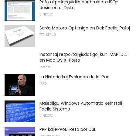
Paŝo al paŝo-gvidilo por brulanta ISO-
dosieron al Disko
VINDOZO
Serĉa Motoro Optimigo en Dek Facilaj Paŝoj
TTT-SERĈO
Instantaj retpoŝtaj ĝisdatigoj kun IMAP IDLE
en Mac OS X-Poŝto
MACOJ
La Historio kaj Evoluado de la iPad
IPAD
Malebligu Windows Automatic Reinstali
Facila Sistemo
VINDOZO
PPP kaj PPPoE-Reto por DSL