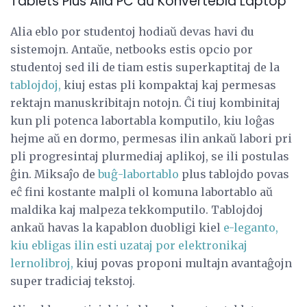
Tablets Plus Alia PC aŭ Konvertebla Laptop
Alia eblo por studentoj hodiaŭ devas havi du
sistemojn. Antaŭe, netbooks estis opcio por
studentoj sed ili de tiam estis superkaptitaj de la
tablojdoj,
kiuj estas pli kompaktaj kaj permesas
rektajn manuskribitajn notojn. Ĉi tiuj kombinitaj
kun pli potenca labortabla komputilo, kiu loĝas
hejme aŭ en dormo, permesas ilin ankaŭ labori pri
pli progresintaj plurmediaj aplikoj, se ili postulas
ĝin. Miksaĵo de
buĝ-labortablo
plus tablojdo povas
eĉ fini kostante malpli ol komuna labortablo aŭ
maldika kaj malpeza tekkomputilo. Tablojdoj
ankaŭ havas la kapablon duobligi kiel
e-leganto,
kiu ebligas ilin esti uzataj por elektronikaj
lernolibroj,
kiuj povas proponi multajn avantaĝojn
super tradiciaj tekstoj.