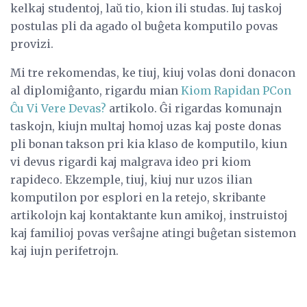
kelkaj studentoj, laŭ tio, kion ili studas. Iuj taskoj
postulas pli da agado ol buĝeta komputilo povas
provizi.
Mi tre rekomendas, ke tiuj, kiuj volas doni donacon
al diplomiĝanto, rigardu mian
Kiom Rapidan PCon
Ĉu Vi Vere Devas?
artikolo. Ĝi rigardas komunajn
taskojn, kiujn multaj homoj uzas kaj poste donas
pli bonan takson pri kia klaso de komputilo, kiun
vi devus rigardi kaj malgrava ideo pri kiom
rapideco. Ekzemple, tiuj, kiuj nur uzos ilian
komputilon por esplori en la retejo, skribante
artikolojn kaj kontaktante kun amikoj, instruistoj
kaj familioj povas verŝajne atingi buĝetan sistemon
kaj iujn perifetrojn.