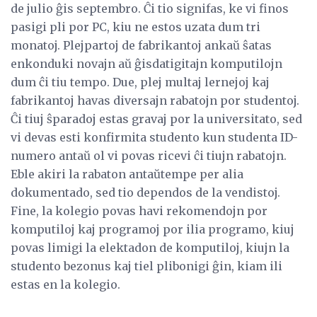
de julio ĝis septembro. Ĉi tio signifas, ke vi finos
pasigi pli por PC, kiu ne estos uzata dum tri
monatoj. Plejpartoj de fabrikantoj ankaŭ ŝatas
enkonduki novajn aŭ ĝisdatigitajn komputilojn
dum ĉi tiu tempo. Due, plej multaj lernejoj kaj
fabrikantoj havas diversajn rabatojn por studentoj.
Ĉi tiuj ŝparadoj estas gravaj por la universitato, sed
vi devas esti konfirmita studento kun studenta ID-
numero antaŭ ol vi povas ricevi ĉi tiujn rabatojn.
Eble akiri la rabaton antaŭtempe per alia
dokumentado, sed tio dependos de la vendistoj.
Fine, la kolegio povas havi rekomendojn por
komputiloj kaj programoj por ilia programo, kiuj
povas limigi la elektadon de komputiloj, kiujn la
studento bezonus kaj tiel plibonigi ĝin, kiam ili
estas en la kolegio.