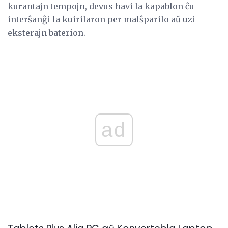
kurantajn tempojn, devus havi la kapablon ĉu
interŝanĝi la kuirilaron per malŝparilo aŭ uzi
eksterajn baterion.
ad