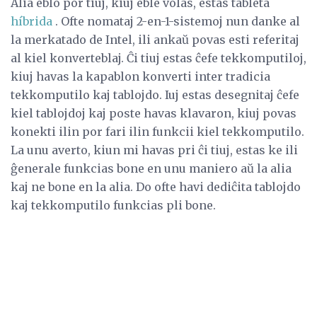
Alia eblo por tiuj, kiuj eble volas, estas tableta
híbrida
. Ofte nomataj 2-en-1-sistemoj nun danke al
la merkatado de Intel, ili ankaŭ povas esti referitaj
al kiel konverteblaj. Ĉi tiuj estas ĉefe tekkomputiloj,
kiuj havas la kapablon konverti inter tradicia
tekkomputilo kaj tablojdo. Iuj estas desegnitaj ĉefe
kiel tablojdoj kaj poste havas klavaron, kiuj povas
konekti ilin por fari ilin funkcii kiel tekkomputilo.
La unu averto, kiun mi havas pri ĉi tiuj, estas ke ili
ĝenerale funkcias bone en unu maniero aŭ la alia
kaj ne bone en la alia. Do ofte havi dediĉita tablojdo
kaj tekkomputilo funkcias pli bone.