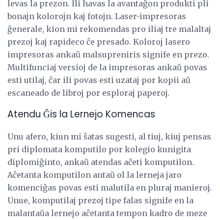
levas la prezon. Ili havas la avantaĝon produkti pli
bonajn kolorojn kaj fotojn. Laser-impresoras
ĝenerale, kion mi rekomendas pro iliaj tre malaltaj
prezoj kaj rapideco ĉe presado. Koloroj lasero
impresoras ankaŭ malsupreniris signife en prezo.
Multifunciaj versioj de la impresoras ankaŭ povas
esti utilaj, ĉar ili povas esti uzataj por kopii aŭ
escaneado de libroj por esploraj paperoj.
Atendu Ĝis la Lernejo Komencas
Unu afero, kiun mi ŝatas sugesti, al tiuj, kiuj pensas
pri diplomata komputilo por kolegio kunigita
diplomiĝinto, ankaŭ atendas aĉeti komputilon.
Aĉetanta komputilon antaŭ ol la lerneja jaro
komenciĝas povas esti malutila en pluraj manieroj.
Unue, komputilaj prezoj tipe falas signife en la
malantaŭa lernejo aĉetanta tempon kadro de meze