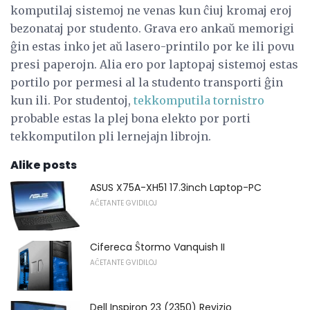
komputilaj sistemoj ne venas kun ĉiuj kromaj eroj
bezonataj por studento. Grava ero ankaŭ memorigi
ĝin estas inko jet aŭ lasero-printilo por ke ili povu
presi paperojn. Alia ero por laptopaj sistemoj estas
portilo por permesi al la studento transporti ĝin
kun ili. Por studentoj,
tekkomputila tornistro
probable estas la plej bona elekto por porti
tekkomputilon pli lernejajn librojn.
Alike posts
ASUS X75A-XH51 17.3inch Laptop-PC
AĈETANTE GVIDILOJ
Cifereca Ŝtormo Vanquish II
AĈETANTE GVIDILOJ
Dell Inspiron 23 (2350) Revizio