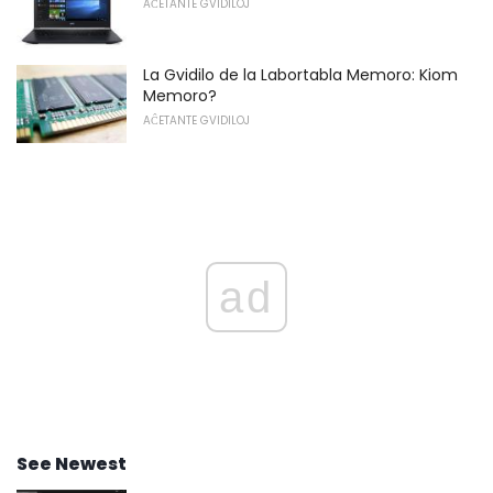
AĈETANTE GVIDILOJ
La Gvidilo de la Labortabla Memoro: Kiom
Memoro?
AĈETANTE GVIDILOJ
ad
See Newest