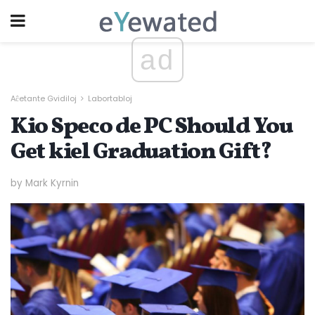
ad
Aĉetante Gvidiloj
Labortabloj
Kio Speco de PC Should You
Get kiel Graduation Gift?
by Mark Kyrnin