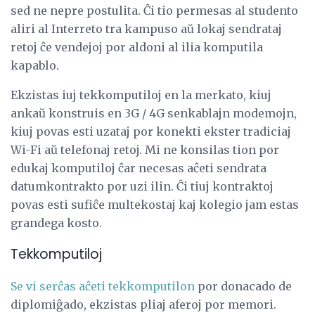
sed ne nepre postulita. Ĉi tio permesas al studento
aliri al Interreto tra kampuso aŭ lokaj sendrataj
retoj ĉe vendejoj por aldoni al ilia komputila
kapablo.
Ekzistas iuj tekkomputiloj en la merkato, kiuj
ankaŭ konstruis en 3G / 4G senkablajn modemojn,
kiuj povas esti uzataj por konekti ekster tradiciaj
Wi-Fi aŭ telefonaj retoj. Mi ne konsilas tion por
edukaj komputiloj ĉar necesas aĉeti sendrata
datumkontrakto por uzi ilin. Ĉi tiuj kontraktoj
povas esti sufiĉe multekostaj kaj kolegio jam estas
grandega kosto.
Tekkomputiloj
Se vi serĉas aĉeti tekkomputilon
por donacado de
diplomiĝado, ekzistas pliaj aferoj por memori.