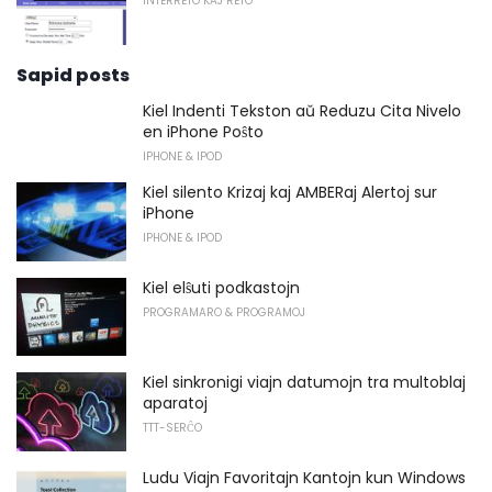
INTERRETO KAJ RETO
Sapid posts
Kiel Indenti Tekston aŭ Reduzu Cita Nivelo
en iPhone Poŝto
IPHONE & IPOD
Kiel silento Krizaj kaj AMBERaj Alertoj sur
iPhone
IPHONE & IPOD
Kiel elŝuti podkastojn
PROGRAMARO & PROGRAMOJ
Kiel sinkronigi viajn datumojn tra multoblaj
aparatoj
TTT-SERĈO
Ludu Viajn Favoritajn Kantojn kun Windows