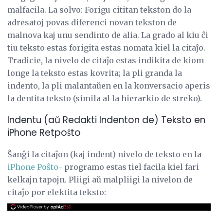
malfacila. La solvo: Forigu cititan tekston do la
adresatoj povas diferenci novan tekston de
malnova kaj unu sendinto de alia. La grado al kiu ĉi
tiu teksto estas forigita estas nomata kiel la citaĵo.
Tradicie, la nivelo de citaĵo estas indikita de kiom
longe la teksto estas kovrita; la pli granda la
indento, la pli malantaŭen en la konversacio aperis
la dentita teksto (simila al la hierarkio de streko).
Indentu (aŭ Redakti Indenton de) Teksto en
iPhone Retpoŝto
Ŝanĝi la citaĵon (kaj indent) nivelo de teksto en la
iPhone Poŝto-
programo estas tiel facila kiel fari
kelkajn tapojn. Pliigi aŭ malpliigi la nivelon de
citaĵo por elektita teksto: