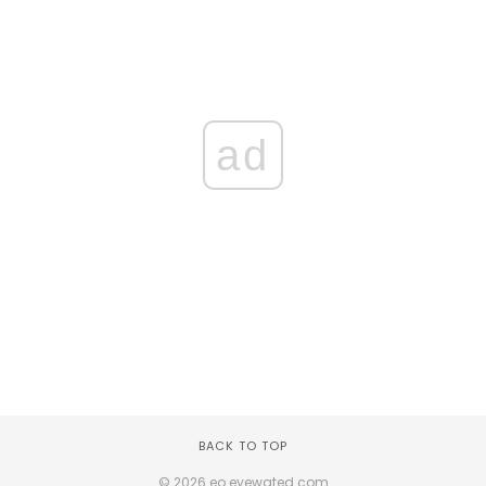
ad
BACK TO TOP
© 2026 eo.eyewated.com