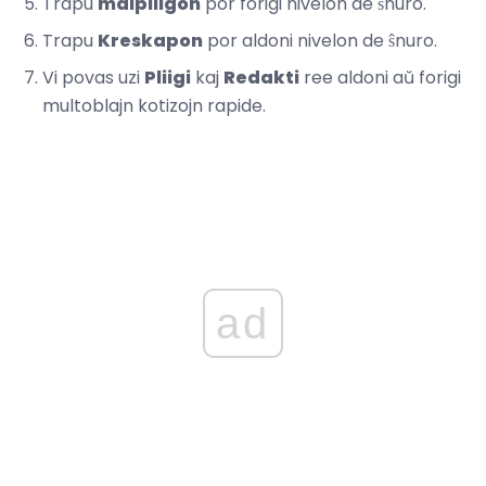
Trapu
malpliigon
por forigi nivelon de ŝnuro.
Trapu
Kreskapon
por aldoni nivelon de ŝnuro.
Vi povas uzi
Pliigi
kaj
Redakti
ree aldoni aŭ forigi
multoblajn kotizojn rapide.
ad