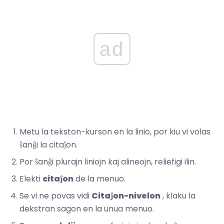
ad
Metu la tekston-kurson en la linio, por kiu vi volas
ŝanĝi la citaĵon.
Por ŝanĝi plurajn liniojn kaj alineojn, reliefigi ilin.
Elekti
citaĵon
de la menuo.
Se vi ne povas vidi
Citaĵon-nivelon
, klaku la
dekstran sagon en la unua menuo.