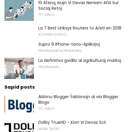
10 Aferoj, kiujn Vi Devas Neniam Afiŝi Sur
Sociaj Retoj
TTT-SERĈO
La 7 Best Linksys Routers to Aĉeti en 2018
AĈETANTE GVIDILOJ
Supro 9 iPhone-tono-Aplikaĵoj
PROGRAMARO & PROGRAMOJ
La definitiva gvidilo al agrikulturaj markoj
PROGRAMARO
Sapid posts
Aldonu Blogger Ŝablonojn al via Blogger
Blogo
TTT-SERĈO
Dolby TrueHD - Kion Vi Devas Scii
HEJMA TEATRO