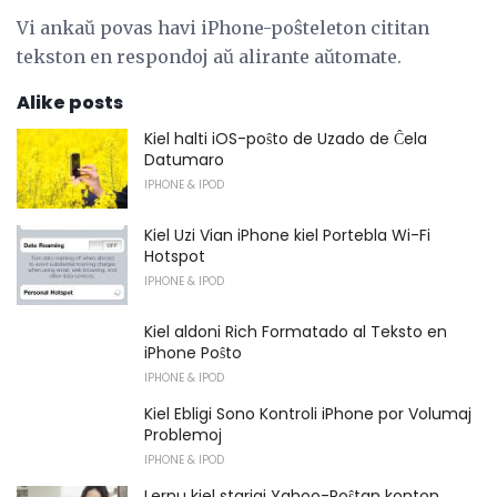
Vi ankaŭ povas havi iPhone-poŝteleton cititan
tekston en respondoj aŭ alirante aŭtomate.
Alike posts
Kiel halti iOS-poŝto de Uzado de Ĉela
Datumaro
IPHONE & IPOD
Kiel Uzi Vian iPhone kiel Portebla Wi-Fi
Hotspot
IPHONE & IPOD
Kiel aldoni Rich Formatado al Teksto en
iPhone Poŝto
IPHONE & IPOD
Kiel Ebligi Sono Kontroli iPhone por Volumaj
Problemoj
IPHONE & IPOD
Lernu kiel starigi Yahoo-Poŝtan konton