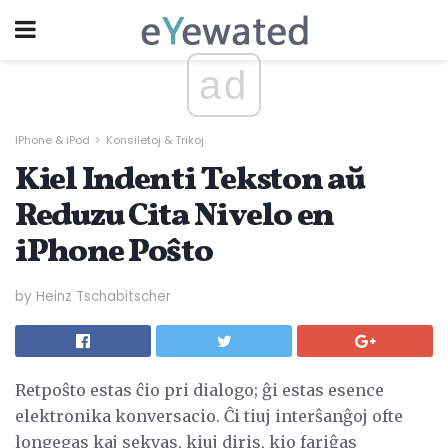
ad
IPhone & iPod
Konsiletoj & Trikoj
Kiel Indenti Tekston aŭ
Reduzu Cita Nivelo en
iPhone Poŝto
by Heinz Tschabitscher
Retpoŝto estas ĉio pri dialogo; ĝi estas esence
elektronika konversacio. Ĉi tiuj interŝanĝoj ofte
longegas kaj sekvas, kiuj diris, kio fariĝas