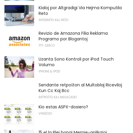
Kialoj por Altgradigi Via Hejma Komputila
Reto
INTERRETO KAJ RETO
Revizio de Amazona Filia Reklama
Programo por Blogantoj
TTT-SERĈO
Uzanta Sono Kontroli por iPod Touch
Volumo
IPHONE & IPOD
Sendante retpoŝton al Multoblaj Riceviloj
Kun Cc Kaj Bcc
RETPOŜTO KAJ MESAĜADO
Kio estas ASPX-dosiero?
VINDOZO
15 el la Plej bonaj Memie-aplikaĵoj