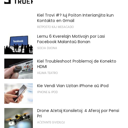
Kiel Trovi #? Iuj Poŝton Interŝanĝita kun
Kontakto en Gmail
RETPOŜTO KAJ MESAĜADO
Lernu 6 Kverelajn Motivojn por Lasi
Facebook Malantaŭ Bonan
SOCIA DUONA
Kiel Troubleshoot Problemoj de Konekto
HDMI
HEJMA TEATRO
Kie Vendi Vian Uzitan iPhone aŭ iPod
IPHONE & IPOD
Drone Aĉetaj Konsiletoj: 4 Aferoj por Pensi
Pri
AĈETANTE GVIDILOJ