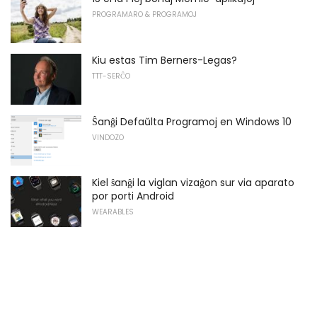
PROGRAMARO & PROGRAMOJ
Kiu estas Tim Berners-Legas?
TTT-SERĈO
Ŝanĝi Defaŭlta Programoj en Windows 10
VINDOZO
Kiel ŝanĝi la viglan vizaĝon sur via aparato
por porti Android
WEARABLES