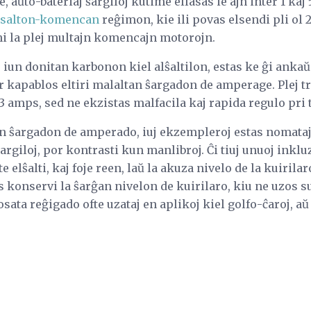
 aŭto-bateriaj ŝargiloj kutime ellasas ie ajn inter 1 kaj
salton-komencan
reĝimon, kie ili povas elsendi pli ol 
ni la plej multajn komencajn motorojn.
as iun donitan karbonon kiel alŝaltilon, estas ke ĝi anka
r kapablos eltiri malaltan ŝargadon de amperage. Plej t
 amps, sed ne ekzistas malfacila kaj rapida regulo pri t
 ŝargadon de amperado, iuj ekzempleroj estas nomataj
ŝargiloj, por kontrasti kun manlibroj. Ĉi tiuj unuoj inklu
ŝalti, kaj foje reen, laŭ la akuza nivelo de la kuirilaro.
as konservi la ŝarĝan nivelon de kuirilaro, kiu ne uzos s
losata reĝigado ofte uzataj en aplikoj kiel golfo-ĉaroj, 