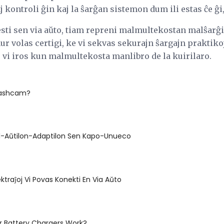
aj kontroli ĝin kaj la ŝarĝan sistemon dum ili estas ĉe ĝi,
esti sen via aŭto, tiam repreni malmultekostan malŝarĝi
ur volas certigi, ke vi sekvas sekurajn ŝargajn praktiko
e vi iros kun malmultekosta manlibro de la kuirilaro.
Dashcam?
d-Aŭtilon-Adaptilon Sen Kapo-Unueco
ektraĵoj Vi Povas Konekti En Via Aŭto
r Battery Chargers Work?