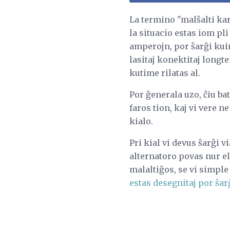
La termino "malŝalti kar
la situacio estas iom pl
amperojn, por ŝarĝi kuir
lasitaj konektitaj longt
kutime rilatas al.
Por ĝenerala uzo, ĉiu ba
faros tion, kaj vi vere n
kialo.
Pri kial vi devus ŝarĝi v
alternatoro povas nur e
malaltiĝos, se vi simple
estas desegnitaj por ŝar