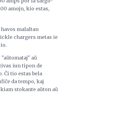
 50 amps por la ŝarĝo-
200 amojn, kio estas,
ŭ havos malaltan
rickle chargers metas ie
io.
 "aŭtomataj" aŭ
zivas iun tipon de
 Ĉi tio estas bela
ufiĉe da tempo, kaj
aŭ kiam stokante aŭton aŭ