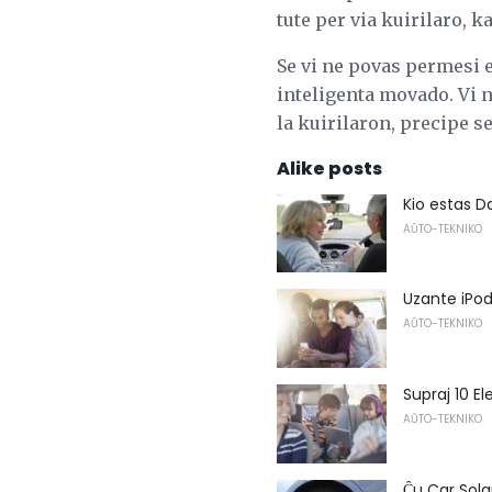
tute per via kuirilaro, k
Se vi ne povas permesi 
inteligenta movado. Vi n
la kuirilaron, precipe s
Alike posts
Kio estas 
AŬTO-TEKNIKO
Uzante iPo
AŬTO-TEKNIKO
Supraj 10 El
AŬTO-TEKNIKO
Ĉu Car Sola