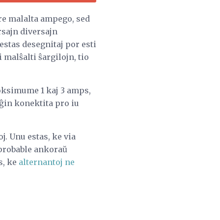
tre malalta ampego, sed
rsajn diversajn
estas desegnitaj por esti
malŝalti ŝargilojn, tio
roksimume 1 kaj 3 amps,
 ĝin konektita pro iu
oj. Unu estas, ke via
 probable ankoraŭ
s, ke
alternantoj ne