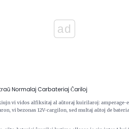
ad
traŭ Normalaj Carbateriaj Ĉariloj
kiujn vi vidos alfiksitaj al aŭtoraj kuirilaroj: amperage-e
ron, vi bezonas 12V-cargilon, sed multaj aŭtoj de bateria