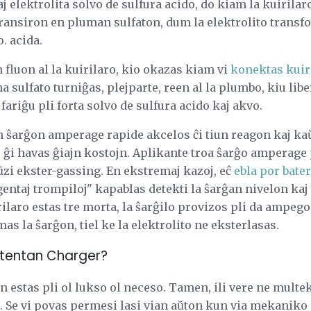
aj elektrolita solvo de sulfura acido, do kiam la kuirila
ransiron en pluman sulfaton, dum la elektrolito transfo
. acida.
 fluon al la kuirilaro, kio okazas kiam vi
konektas kuir
 sulfato turniĝas, plejparte, reen al la plumbo, kiu libe
 fariĝu pli forta solvo de sulfura acido kaj akvo.
n ŝarĝon amperage rapide akcelos ĉi tiun reagon kaj kaŭ
ke ĝi havas ĝiajn kostojn. Aplikante troa ŝarĝo amperag
zi ekster-gassing. En ekstremaj kazoj, eĉ
ebla por bate
igentaj trompiloj" kapablas detekti la ŝarĝan nivelon kaj
laro estas tre morta, la ŝarĝilo provizos pli da ampego
as la ŝarĝon, tiel ke la elektrolito ne eksterlasas.
Atentan Charger?
on estas pli ol lukso ol neceso. Tamen, ili vere ne multek
e. Se vi povas permesi lasi vian aŭton kun via mekaniko 