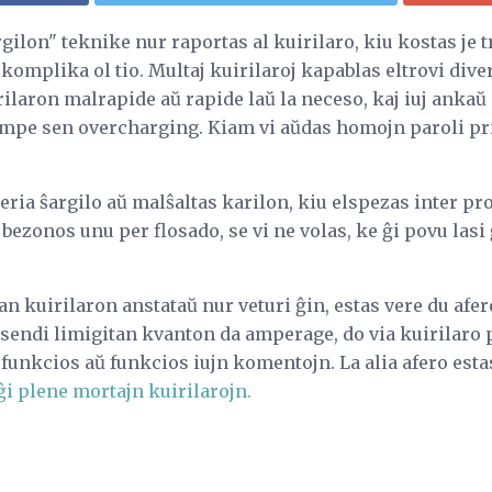
gilon" teknike nur raportas al kuirilaro, kiu kostas je 
i komplika ol tio. Multaj kuirilaroj kapablas eltrovi dive
ilaron malrapide aŭ rapide laŭ la neceso, kaj iuj ankaŭ 
empe sen overcharging. Kiam vi aŭdas homojn paroli pri 
teria ŝargilo aŭ malŝaltas karilon, kiu elspezas inter p
e bezonos unu per flosado, se vi ne volas, ke ĝi povu lasi
ian kuirilaron anstataŭ nur veturi ĝin, estas vere du afer
lsendi limigitan kvanton da amperage, do via kuirilaro
 funkcios aŭ funkcios iujn komentojn. La alia afero esta
ĝi plene mortajn kuirilarojn.