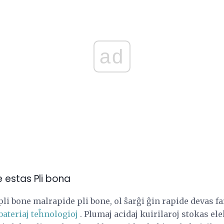
ad
ne estas Pli bona
 pli bone malrapide pli bone, ol ŝarĝi ĝin rapide devas f
bateriaj teĥnologioj
. Plumaj acidaj kuirilaroj stokas el