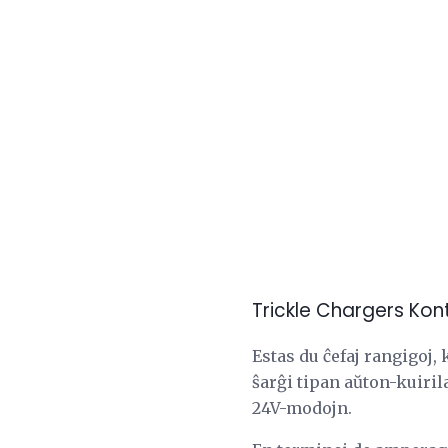
Trickle Chargers Kon
Estas du ĉefaj rangigoj, 
ŝarĝi tipan aŭton-kuirila
24V-modojn.