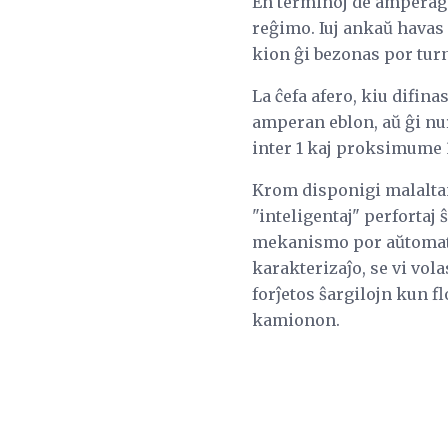
En terminoj de amperage,
reĝimo. Iuj ankaŭ havas
kion ĝi bezonas por tur
La ĉefa afero, kiu difin
amperan eblon, aŭ ĝi nu
inter 1 kaj proksimume 3
Krom disponigi malaltan
"inteligentaj" perfortaj 
mekanismo por aŭtomate el
karakterizaĵo, se vi vol
forĵetos ŝargilojn kun f
kamionon.