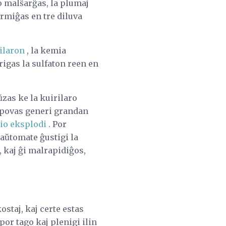
ro malŝarĝas, la plumaj
rmiĝas en tre diluva
ilaron
, la kemia
rigas la sulfaton reen en
zas ke la kuirilaro
e povas generi grandan
rio eksplodi
. Por
 aŭtomate ĝustigi la
, kaj ĝi malrapidiĝos,
ostaj, kaj certe estas
por tago kaj plenigi ilin