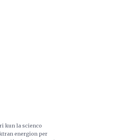
ari kun la scienco
ektran energion per