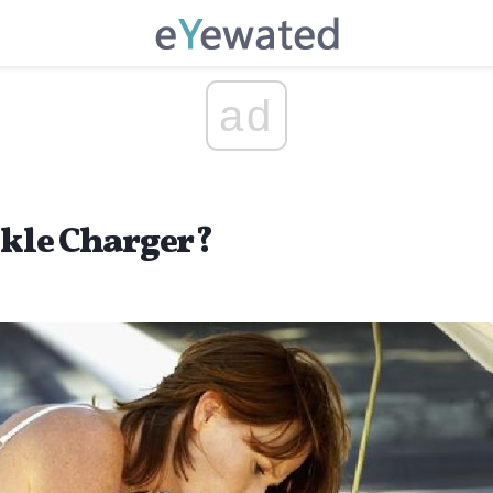
ad
ckle Charger?