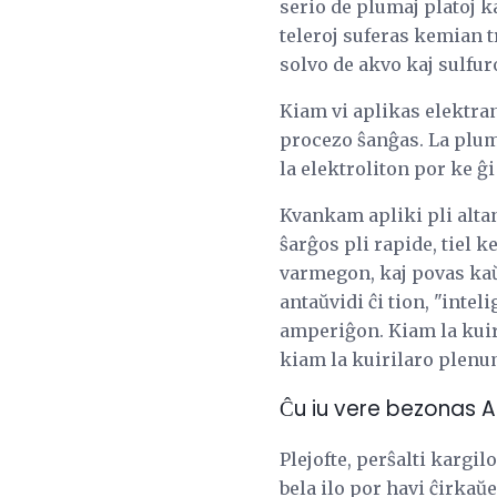
serio de plumaj platoj k
teleroj suferas kemian t
solvo de akvo kaj sulfuro
Kiam vi aplikas elektran
procezo ŝanĝas. La pluma
la elektroliton por ke ĝi
Kvankam apliki pli alta
ŝarĝos pli rapide, tiel 
varmegon, kaj povas kaŭ
antaŭvidi ĉi tion, "intel
amperiĝon. Kiam la kuiri
kiam la kuirilaro plenum
Ĉu iu vere bezonas 
Plejofte, perŝalti kargil
bela ilo por havi ĉirkaŭ