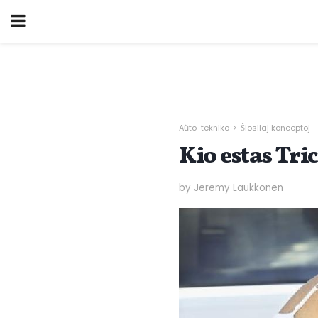
Aŭto-tekniko
Ŝlosilaj konceptoj
Kio estas Tri
by Jeremy Laukkonen