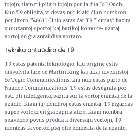
fojojn, tiam tri pliajn fojojn por la dua "o": Ouch.
Kun T9 ebligita, vi devas nur klaki ĉiun nombron
per litero: "4663". Ĉi tio estas ĉar T9 "lernas" bazita
sur uzantoj spertoj kaj butikoj komune- uzataj
vortoj en ĝia antaŭdiva vortaro.
Teknika antaŭdiro de T9
T9 estas patenta teknologio, kiu origine estis
disvolvita fare de Martin King kaj aliaj inventistoj
ĉe Tegic Communications, kiu nun estas parto de
Nuance Communications. T9 estas desegnita por
esti pli inteligenta, bazita sur la vortoj eniritaj de la
uzanto. Kiam iuj nombroj estas eniritaj, T9 rigardas
supre vortojn en ĝia rapida aliro. Kiam nombra
sekvenco povus produkti diversajn vortojn, T9
montras la vorton plej ofte enmetita de la uzanto.