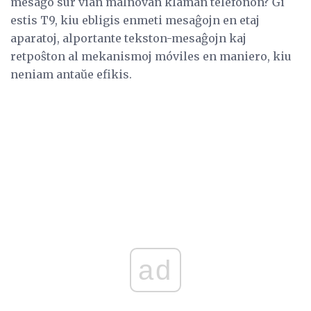
mesaĝo sur vian malnovan klaman telefonon? Ĝi
estis T9, kiu ebligis enmeti mesaĝojn en etaj
aparatoj, alportante tekston-mesaĝojn kaj
retpoŝton al mekanismoj móviles en maniero, kiu
neniam antaŭe efikis.
ad