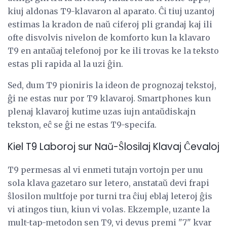
kiuj aldonas T9-klavaron al aparato. Ĉi tiuj uzantoj
estimas la kradon de naŭ ciferoj pli grandaj kaj ili
ofte disvolvis nivelon de komforto kun la klavaro
T9 en antaŭaj telefonoj por ke ili trovas ke la teksto
estas pli rapida al la uzi ĝin.
Sed, dum T9 pioniris la ideon de prognozaj tekstoj,
ĝi ne estas nur por T9 klavaroj. Smartphones kun
plenaj klavaroj kutime uzas iujn antaŭdiskajn
tekston, eĉ se ĝi ne estas T9-specifa.
Kiel T9 Laboroj sur Naŭ-Ŝlosilaj Klavaj Ĉevaloj
T9 permesas al vi enmeti tutajn vortojn per unu
sola klava gazetaro sur letero, anstataŭ devi frapi
ŝlosilon multfoje por turni tra ĉiuj eblaj leteroj ĝis
vi atingos tiun, kiun vi volas. Ekzemple, uzante la
mult-tap-metodon sen T9, vi devus premi "7" kvar