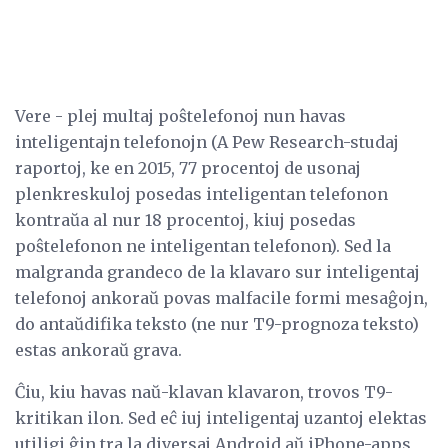
Vere - plej multaj poŝtelefonoj nun havas
inteligentajn telefonojn (A Pew Research-studaj
raportoj, ke en 2015, 77 procentoj de usonaj
plenkreskuloj posedas inteligentan telefonon
kontraŭa al nur 18 procentoj, kiuj posedas
poŝtelefonon ne inteligentan telefonon). Sed la
malgranda grandeco de la klavaro sur inteligentaj
telefonoj ankoraŭ povas malfacile formi mesaĝojn,
do antaŭdifika teksto (ne nur T9-prognoza teksto)
estas ankoraŭ grava.
Ĉiu, kiu havas naŭ-klavan klavaron, trovos T9-
kritikan ilon. Sed eĉ iuj inteligentaj uzantoj elektas
utiligi ĝin tra la diversaj Android aŭ iPhone-apps,