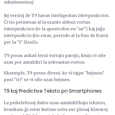
tekstimonimoj
.
Iuj versioj de T9 havas inteligentan interpunkcion.
Ĉi tio permesas al la uzanto aldoni vortan
interpunkcion (te la apostrofon en "ne") kaj juĝa
interpunkcio (tio estas, periodo al la fino de frazo)
per la "1" ŝlosilo.
T9 povas ankaŭ lerni vortajn parojn, kiujn vi ofte
uzas por antaŭdiri la sekvantan vorton.
Ekzemple, T9 povus diveni, ke vi tajpu "hejmon"
post "iri" se vi ofte uzas hejmen.
T9 kaj Predictive Teksto pri Smartphones
La poŝtelefonoj daŭre uzas antaŭdifikajn tekston,
kvankam ĝi estas kutime uzita sur plenaj klavaroj