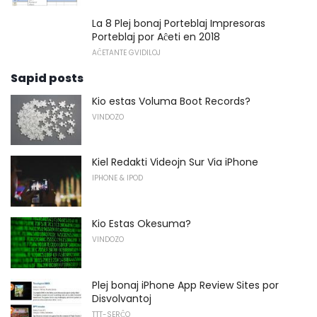
La 8 Plej bonaj Porteblaj Impresoras
Porteblaj por Aĉeti en 2018
AĈETANTE GVIDILOJ
Sapid posts
Kio estas Voluma Boot Records?
VINDOZO
Kiel Redakti Videojn Sur Via iPhone
IPHONE & IPOD
Kio Estas Okesuma?
VINDOZO
Plej bonaj iPhone App Review Sites por
Disvolvantoj
TTT-SERĈO