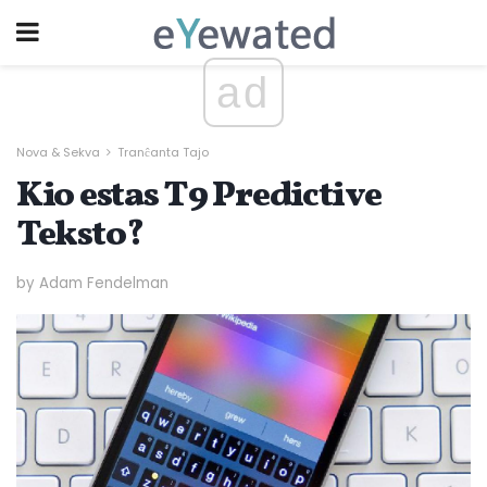
ad
Nova & Sekva
Tranĉanta Tajo
Kio estas T9 Predictive
Teksto?
by Adam Fendelman