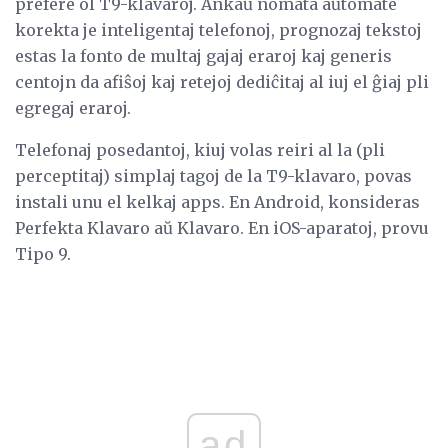
prefere ol T9-klavaroj. Ankaŭ nomata aŭtomate
korekta je inteligentaj telefonoj, prognozaj tekstoj
estas la fonto de multaj gajaj eraroj kaj generis
centojn da afiŝoj kaj retejoj dediĉitaj al iuj el ĝiaj pli
egregaj eraroj.
Telefonaj posedantoj, kiuj volas reiri al la (pli
perceptitaj) simplaj tagoj de la T9-klavaro, povas
instali unu el kelkaj apps. En Android, konsideras
Perfekta Klavaro aŭ Klavaro. En iOS-aparatoj, provu
Tipo 9.
ad