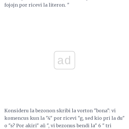
fojojn por ricevi la literon. "
ad
Konsideru la bezonon skribi la vorton "bona": vi
komencus kun la "4" por ricevi "g, sed kio pri la du"
o "s? Por akiri" aŭ ", vi bezonus bendi la" 6 " tri