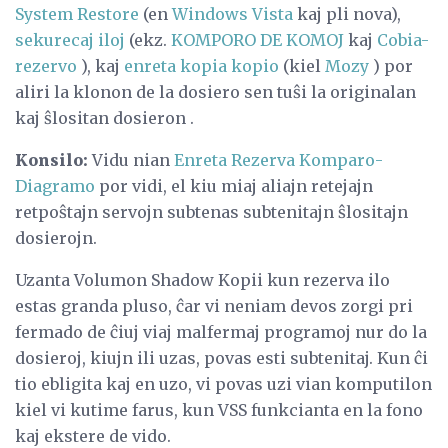
System Restore
(en
Windows Vista
kaj pli nova),
sekurecaj iloj
(ekz.
KOMPORO DE KOMOJ
kaj
Cobia-
rezervo
), kaj
enreta kopia kopio
(kiel
Mozy
) por
aliri la klonon de la dosiero sen tuŝi la originalan
kaj ŝlositan dosieron .
Konsilo:
Vidu nian
Enreta Rezerva Komparo-
Diagramo
por vidi, el kiu miaj aliajn retejajn
retpoŝtajn servojn subtenas subtenitajn ŝlositajn
dosierojn.
Uzanta Volumon Shadow Kopii kun rezerva ilo
estas granda pluso, ĉar vi neniam devos zorgi pri
fermado de ĉiuj viaj malfermaj programoj nur do la
dosieroj, kiujn ili uzas, povas esti subtenitaj. Kun ĉi
tio ebligita kaj en uzo, vi povas uzi vian komputilon
kiel vi kutime farus, kun VSS funkcianta en la fono
kaj ekstere de vido.