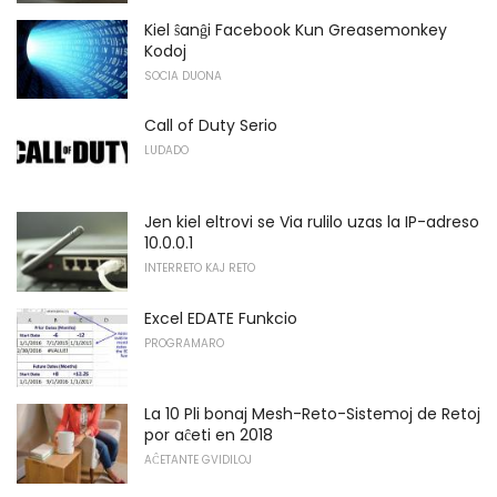
Kiel ŝanĝi Facebook Kun Greasemonkey
Kodoj
SOCIA DUONA
Call of Duty Serio
LUDADO
Jen kiel eltrovi se Via rulilo uzas la IP-adreso
10.0.0.1
INTERRETO KAJ RETO
Excel EDATE Funkcio
PROGRAMARO
La 10 Pli bonaj Mesh-Reto-Sistemoj de Retoj
por aĉeti en 2018
AĈETANTE GVIDILOJ