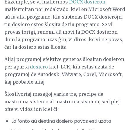
Ekzemple, se vi malfermos
DOCX-dosieron
malfermitan por redaktado, kiel en Microsoft Word
aŭ iu alia programo, kiu subtenas DOCX-dosierojn,
tiu dosiero estos ŝlosita de tiu programo. Se vi
provas forigi, renomi aŭ movi la DOCX-dosieron
dum la programo uzas ĝin, vi diros, ke vi ne povas,
ĉar la dosiero estas ŝlosita.
Aliaj programoj efektive generos ŝlositan dosieron
per aparta
dosiero
kiel .LCK, kiu estas uzata de
programoj de Autodesk, VMware, Corel, Microsoft,
kaj probable aliaj.
Ŝlosilvortaj mesaĝoj varias tre, precipe de
mastruma sistemo al mastruma sistemo, sed plej
ofte vi vidos ion kiel ĉi:
La fonto aŭ destina dosiero povas esti uzata