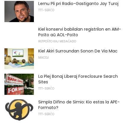
Lernu Pli pri Radio-Gastiganto Jay Turoj
TTT-SERĈO
Kiel konservi babilalan registrilon en AIM-
Poŝto aŭ AOL-Poŝto
RETPOŜTO KAJ MESAĜADO
Kiel Akiri Surroundan Sonon De Via Mac
MACOJ
La Plej Bonaj Liberaj Foreclosure Search
Sites
TTT-SERĈO
Simpla Difino de Simio: Kio estas la APE-
Formato?
TTT-SERĈO