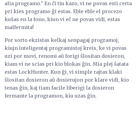
alia programo." En ĉi tiu kazo, vi ne povas esti certa
pri kies programo ĝi estas. Eble eble el procezo
kuŝas en la fono, kiun vi eĉ ne povas vidi, estas
malfermita!
Por sorto ekzistas kelkaj senpagaj programoj,
kiujn inteligentaj programistoj kreis, ke vi povas
uzi por movi, renomi aŭ forigi ŝlositan dosieron,
kiam vi ne scias pri kio blokas ĝin. Mia plej ŝatata
estas LockHunter. Kun ĝi, vi simple rajtas klaki
ŝlositan dosieron aŭ dosierujon por klare vidi, kio
tenas ĝin, kaj tiam facile liberigi la dosieron
fermante la programon, kiu uzas ĝin.