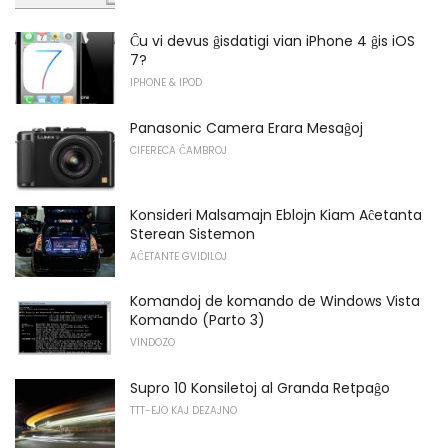
Ĉu vi devus ĝisdatigi vian iPhone 4 ĝis iOS
7?
IPHONE & IPOD
Panasonic Camera Erara Mesaĝoj
CIFERECA ĈAMBROJ
Konsideri Malsamajn Eblojn Kiam Aĉetanta
Sterean Sistemon
AĈETANTE GVIDILOJ
Komandoj de komando de Windows Vista
Komando (Parto 3)
VINDOZO
Supro 10 Konsiletoj al Granda Retpaĝo
TTT-EJO KAJ DEZAJNO