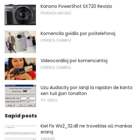
Kanono PowerShot SX720 Revizio
PRODUKTA REVIZIOJ
Komencila gvidilo por poŝtelefonoj
CIFERECA ĈAMBROJ
Videocordiloj por komencantoj
CIFERECA ĈAMBROJ
Uzu Audacity por ŝanĝi la rapidon de kanto
sen tuŝi ĝian tonalton
TTT-SERĈO
Sapid posts
Kiel Fix Ws2_32.dll ne troveblas aŭ mankas
eraroj
VINDOZO