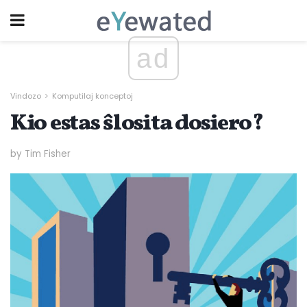
ad
Vindozo
Komputilaj konceptoj
Kio estas ŝlosita dosiero?
by Tim Fisher