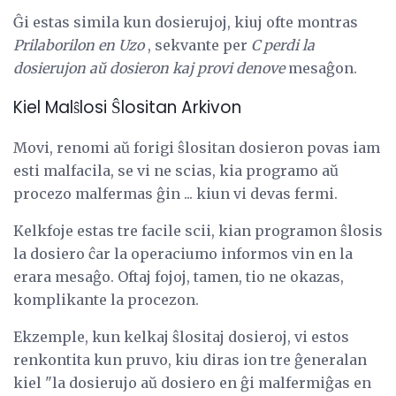
Ĝi estas simila kun dosierujoj, kiuj ofte montras
Prilaborilon en Uzo
, sekvante per
C
perdi la
dosierujon aŭ dosieron kaj provi denove
mesaĝon.
Kiel Malŝlosi Ŝlositan Arkivon
Movi, renomi aŭ forigi ŝlositan dosieron povas iam
esti malfacila, se vi ne scias, kia programo aŭ
procezo malfermas ĝin ... kiun vi devas fermi.
Kelkfoje estas tre facile scii, kian programon ŝlosis
la dosiero ĉar la operaciumo informos vin en la
erara mesaĝo. Oftaj fojoj, tamen, tio ne okazas,
komplikante la procezon.
Ekzemple, kun kelkaj ŝlositaj dosieroj, vi estos
renkontita kun pruvo, kiu diras ion tre ĝeneralan
kiel "la dosierujo aŭ dosiero en ĝi malfermiĝas en