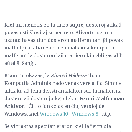
Kiel mi menciis en la intro supre, dosieroj ankaŭ
povas esti ŝlositaj super reto. Alivorte, se unu
uzanto havas tiun dosieron malfermitan, ĝi povas
malhelpi al alia uzanto en malsama komputilo
malfermi la dosieron laŭ maniero kiu ebligas al li
aŭ al ŝi ŝanĝi.
Kiam tio okazas, la
Shared Folders-
ilo en
Komputila Administrado venas vere utila. Simple
alklaku aŭ tenu dekstran klakon sur la malferma
dosiero aŭ dosierujo kaj elektu
Fermi Malferman
Arkivon
. Ĉi tio funkcias en ĉiuj versioj de
Windows, kiel
Windows 10
,
Windows 8
, ktp.
Se vi traktas specifan eraron kiel la "virtuala