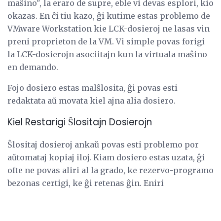
maŝino", la eraro de supre, eble vi devas esplori, kio
okazas. En ĉi tiu kazo, ĝi kutime estas problemo de
VMware Workstation kie LCK-dosieroj ne lasas vin
preni proprieton de la VM. Vi simple povas forigi
la LCK-dosierojn asociitajn kun la virtuala maŝino
en demando.
Fojo dosiero estas malŝlosita, ĝi povas esti
redaktata aŭ movata kiel ajna alia dosiero.
Kiel Restarigi Ŝlositajn Dosierojn
Ŝlositaj dosieroj ankaŭ povas esti problemo por
aŭtomataj kopiaj iloj. Kiam dosiero estas uzata, ĝi
ofte ne povas aliri al la grado, ke rezervo-programo
bezonas certigi, ke ĝi retenas ĝin. Eniri