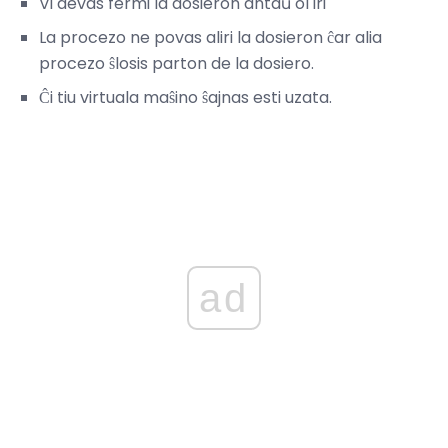
Vi devas fermi la dosieron antaŭ ol iri
La procezo ne povas aliri la dosieron ĉar alia
procezo ŝlosis parton de la dosiero.
Ĉi tiu virtuala maŝino ŝajnas esti uzata.
ad