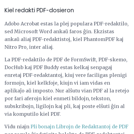
Kiel redakti PDF-dosieron
Adobo Acrobat estas la plej populara PDF-redaktilo,
sed Microsoft Word ankaŭ faros ĝin. Ekzistas
ankaŭ aliaj PDF-redaktistoj, kiel PhantomPDF kaj
Nitro Pro, inter aliaj.
La PDF-redaktilo de PDF de FormSwift, PDF-skemo,
DocHub kaj PDF Buddy estas kelkaj senpagaj
enretaj PDF-redaktantoj, kiuj vere faciligas plenigi
formojn, kiel kelkfoje, kiujn vi iam vidas en
aplikaĵo aŭ imposto. Nur alŝutu vian PDF al la retejo
por fari aferojn kiel enmeti bildojn, tekston,
subskribojn, ligilojn kaj pli, kaj poste elŝuti ĝin al
via komputilo kiel PDF.
Vidu niajn
Pli bonajn Librojn de Redaktantoj de PDF