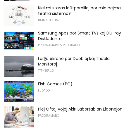
Kiel mi staras laŭtparoliloj por mia hejma
teatra sistemo?
HEJMA TEATRO
Samsung Apps por Smart TVs kaj Blu-ray
Diskludantoj
PROGRAMARO & PROGRAMOJ
Larĝa ekrano por Duoblaj kaj Trioblaj
Monitoroj
TTT-SERĈO
Fish Games (PC)
LUDADO
Plej Oftaj Vojoj Akiri Labortablan Eldonejon
PROGRAMARO