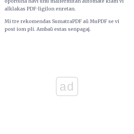
oportuna havi unu malfermitan aŭtomate kiam vi
alklakas PDF-ligilon enretan.
Mi tre rekomendas SumatraPDF aŭ MuPDF se vi
post iom pli. Ambaŭ estas senpagaj.
ad