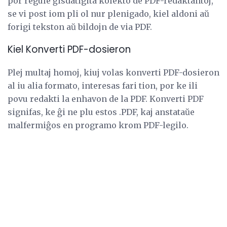
por regule ĝisdatigita kolekto de PDF-redaktantoj,
se vi post iom pli ol nur plenigado, kiel aldoni aŭ
forigi tekston aŭ bildojn de via PDF.
Kiel Konverti PDF-dosieron
Plej multaj homoj, kiuj volas konverti PDF-dosieron
al iu alia formato, interesas fari tion, por ke ili
povu redakti la enhavon de la PDF. Konverti PDF
signifas, ke ĝi ne plu estos .PDF, kaj anstataŭe
malfermiĝos en programo krom PDF-legilo.