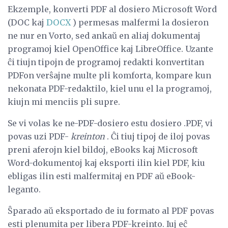
Ekzemple, konverti PDF al dosiero Microsoft Word
(DOC kaj
DOCX
) permesas malfermi la dosieron
ne nur en Vorto, sed ankaŭ en aliaj dokumentaj
programoj kiel OpenOffice kaj LibreOffice. Uzante
ĉi tiujn tipojn de programoj redakti konvertitan
PDFon verŝajne multe pli komforta, kompare kun
nekonata PDF-redaktilo, kiel unu el la programoj,
kiujn mi menciis pli supre.
Se vi volas ke ne-PDF-dosiero estu dosiero .PDF, vi
povas uzi PDF-
kreinton
. Ĉi tiuj tipoj de iloj povas
preni aferojn kiel bildoj, eBooks kaj Microsoft
Word-dokumentoj kaj eksporti ilin kiel PDF, kiu
ebligas ilin esti malfermitaj en PDF aŭ eBook-
leganto.
Ŝparado aŭ eksportado de iu formato al PDF povas
esti plenumita per libera PDF-kreinto. Iuj eĉ