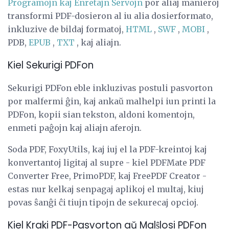
Programojn kaj Enretajn Servojn
por aliaj manieroj
transformi PDF-dosieron al iu alia dosierformato,
inkluzive de bildaj formatoj,
HTML
,
SWF
,
MOBI
,
PDB,
EPUB
,
TXT
, kaj aliajn.
Kiel Sekurigi PDFon
Sekurigi PDFon eble inkluzivas postuli pasvorton
por malfermi ĝin, kaj ankaŭ malhelpi iun printi la
PDFon, kopii sian tekston, aldoni komentojn,
enmeti paĝojn kaj aliajn aferojn.
Soda PDF, FoxyUtils, kaj iuj el la PDF-kreintoj kaj
konvertantoj ligitaj al supre - kiel PDFMate PDF
Converter Free, PrimoPDF, kaj FreePDF Creator -
estas nur kelkaj senpagaj aplikoj el multaj, kiuj
povas ŝanĝi ĉi tiujn tipojn de sekurecaj opcioj.
Kiel Kraki PDF-Pasvorton aŭ Malŝlosi PDFon