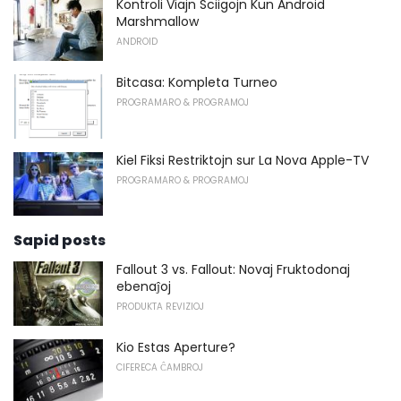
Kontroli Viajn Sciigojn Kun Android
Marshmallow
ANDROID
Bitcasa: Kompleta Turneo
PROGRAMARO & PROGRAMOJ
Kiel Fiksi Restriktojn sur La Nova Apple-TV
PROGRAMARO & PROGRAMOJ
Sapid posts
Fallout 3 vs. Fallout: Novaj Fruktodonaj
ebenaĵoj
PRODUKTA REVIZIOJ
Kio Estas Aperture?
CIFERECA ĈAMBROJ