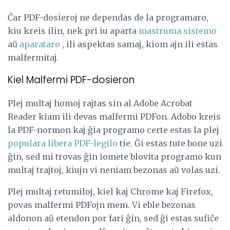
Ĉar PDF-dosieroj ne dependas de la programaro,
kiu kreis ilin, nek pri iu aparta
mastruma
sistemo
aŭ
aparataro
, ili aspektas samaj, kiom ajn ili estas
malfermitaj.
Kiel Malfermi PDF-dosieron
Plej multaj homoj rajtas sin al Adobe Acrobat
Reader kiam ili devas malfermi PDFon. Adobo kreis
la PDF-normon kaj ĝia programo certe estas la plej
populara libera PDF-legilo
tie. Ĝi estas tute bone uzi
ĝin, sed mi trovas ĝin iomete blovita programo kun
multaj trajtoj, kiujn vi neniam bezonas aŭ volas uzi.
Plej multaj retumiloj, kiel kaj Chrome kaj Firefox,
povas malfermi PDFojn mem. Vi eble bezonas
aldonon aŭ etendon por fari ĝin, sed ĝi estas sufiĉe