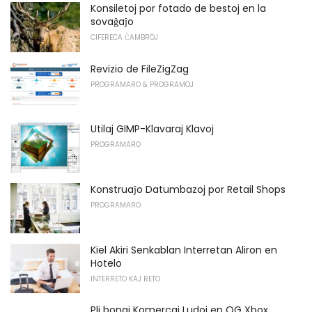
Konsiletoj por fotado de bestoj en la
sovaĝaĵo
CIFERECA ĈAMBROJ
Revizio de FileZigZag
PROGRAMARO & PROGRAMOJ
Utilaj GIMP-Klavaraj Klavoj
PROGRAMARO
Konstruaĵo Datumbazoj por Retail Shops
PROGRAMARO
Kiel Akiri Senkablan Interretan Aliron en
Hotelo
INTERRETO KAJ RETO
Pli bonaj Komercaj Ludoj en OG Xbox