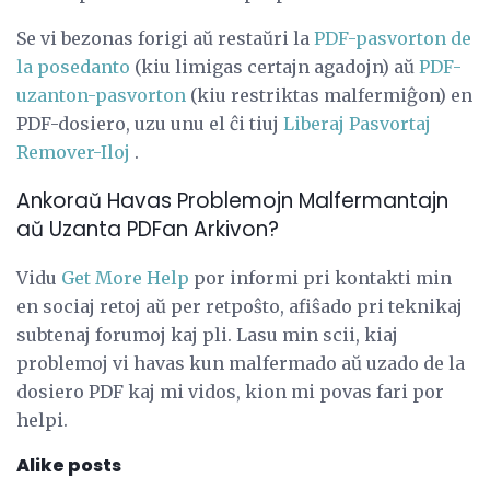
Se vi bezonas forigi aŭ restaŭri la
PDF-pasvorton de
la posedanto
(kiu limigas certajn agadojn) aŭ
PDF-
uzanton-pasvorton
(kiu restriktas malfermiĝon) en
PDF-dosiero, uzu unu el ĉi tiuj
Liberaj Pasvortaj
Remover-Iloj
.
Ankoraŭ Havas Problemojn Malfermantajn
aŭ Uzanta PDFan Arkivon?
Vidu
Get More Help
por informi pri kontakti min
en sociaj retoj aŭ per retpoŝto, afiŝado pri teknikaj
subtenaj forumoj kaj pli. Lasu min scii, kiaj
problemoj vi havas kun malfermado aŭ uzado de la
dosiero PDF kaj mi vidos, kion mi povas fari por
helpi.
Alike posts