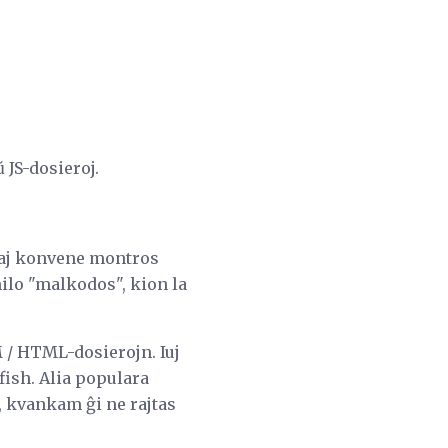
 JS-dosieroj.
 kaj konvene montros
ilo "malkodos", kion la
M / HTML-dosierojn. Iuj
fish. Alia populara
, kvankam ĝi ne rajtas