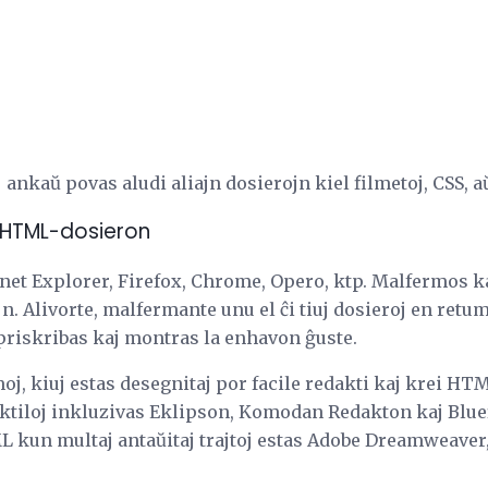
kaŭ povas aludi aliajn dosierojn kiel filmetoj, CSS, aŭ
ŭ HTML-dosieron
ernet Explorer, Firefox, Chrome, Opero, ktp. Malfermos
 Alivorte, malfermante unu el ĉi tiuj dosieroj en retum
iskribas kaj montras la enhavon ĝuste.
j, kiuj estas desegnitaj por facile redakti kaj krei HT
aktiloj inkluzivas Eklipson, Komodan Redakton kaj Blue
 kun multaj antaŭitaj trajtoj estas Adobe Dreamweaver