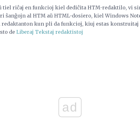
 tiel riĉaj en funkcioj kiel dediĉita HTM-redaktilo, vi 
ri ŝanĝojn al HTM aŭ HTML-dosiero, kiel Windows Not
edaktanton kun pli da funkcioj, kiuj estas konstruitaj po
isto de
Liberaj Tekstaj redaktistoj
ad