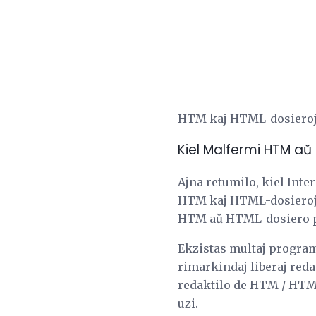
HTM kaj HTML-dosieroj an
Kiel Malfermi HTM a
Ajna retumilo, kiel Int
HTM kaj HTML-dosierojn.
HTM aŭ HTML-dosiero pr
Ekzistas multaj programo
rimarkindaj liberaj red
redaktilo de HTM / HTML
uzi.