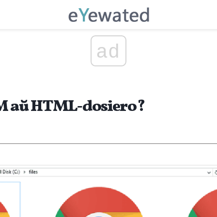
ad
TM aŭ HTML-dosiero?