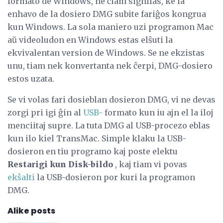
formato de Windows, ne ĉiam signifas, ke la
enhavo de la dosiero DMG subite fariĝos kongrua
kun Windows. La sola maniero uzi programon Mac
aŭ videoludon en Windows estas elŝuti la
ekvivalentan version de Windows. Se ne ekzistas
unu, tiam nek konvertanta nek ĉerpi, DMG-dosiero
estos uzata.
Se vi volas fari dosieblan dosieron DMG, vi ne devas
zorgi pri igi ĝin al
USB-
formato kun iu ajn el la iloj
menciitaj supre. La tuta DMG al USB-procezo eblas
kun ilo kiel TransMac. Simple klaku la USB-
dosieron en tiu programo kaj poste elektu
Restarigi kun Disk-bildo
, kaj tiam vi povas
ekŝalti
la USB-dosieron por kuri la programon
DMG.
Alike posts