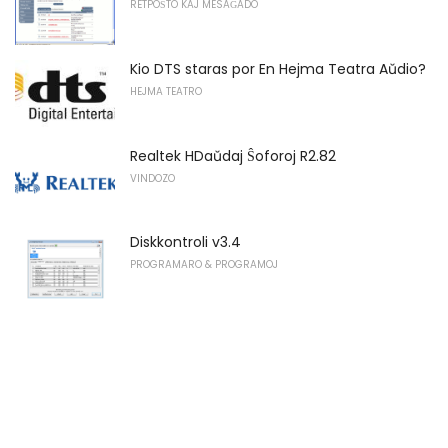
RETPOŜTO KAJ MESAĜADO
Kio DTS staras por En Hejma Teatra Aŭdio?
HEJMA TEATRO
Realtek HDaŭdaj Ŝoforoj R2.82
VINDOZO
Diskkontroli v3.4
PROGRAMARO & PROGRAMOJ