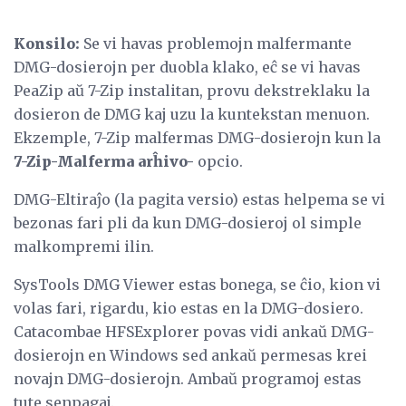
Konsilo:
Se vi havas problemojn malfermante
DMG-dosierojn per duobla klako, eĉ se vi havas
PeaZip aŭ 7-Zip instalitan, provu dekstreklaku la
dosieron de DMG kaj uzu la kuntekstan menuon.
Ekzemple, 7-Zip malfermas DMG-dosierojn kun la
7-Zip-Malferma arĥivo-
opcio.
DMG-Eltiraĵo (la pagita versio) estas helpema se vi
bezonas fari pli da kun DMG-dosieroj ol simple
malkompremi ilin.
SysTools DMG Viewer estas bonega, se ĉio, kion vi
volas fari, rigardu, kio estas en la DMG-dosiero.
Catacombae HFSExplorer povas vidi ankaŭ DMG-
dosierojn en Windows sed ankaŭ permesas krei
novajn DMG-dosierojn. Ambaŭ programoj estas
tute senpagaj.