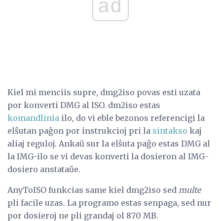
ad
Kiel mi menciis supre, dmg2iso povas esti uzata
por konverti DMG al ISO. dm2iso estas
komandlinia
ilo, do vi eble bezonos referencigi la
elŝutan paĝon por instrukcioj pri la
sintakso
kaj
aliaj reguloj. Ankaŭ sur la elŝuta paĝo estas DMG al
la IMG-ilo se vi devas konverti la dosieron al IMG-
dosiero anstataŭe.
AnyToISO funkcias same kiel dmg2iso sed
multe
pli facile uzas. La programo estas senpaga, sed nur
por dosieroj ne pli grandaj ol 870 MB.