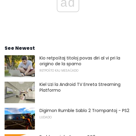
ad
See Newest
Kio retpoŝtaj titoloj povas diri al vi pri la
origino de la spamo
RETPOŜTO KAJ MESAĜADO
Kiel Uzi la Android TV Enreta Streaming
Platformo
Digimon Rumble Sablo 2 Trompantoj - PS2
LUDADO