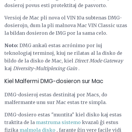
dosieroj povus esti protektitaj de pasvorto.
Versioj de Mac pli nova ol VIN 10a subtenas DMG-
dosierojn, dum la pli malnova Mac VIN Classic uzas
la bildan dosieron de IMG por la sama celo.
Noto:
DMG ankaŭ estas acrónimo por iuj
teknologiaj terminoj, kiuj ne rilatas al la disko de
bildo de la disko de Mac, kiel
Direct Mode Gateway
kaj
Diversity-Multiplexing Gain
.
Kiel Malfermi DMG-dosieron sur Mac
DMG-dosieroj estas destinitaj por Macs, do
malfermante unu sur Mac estas tre simpla.
DMG-dosiero estas "muntita" kiel disko kaj estas
traktita de la
mastruma sistemo
kvazaŭ ĝi estus
fizika
malmola disko
, farante ĝin vere facile vidi