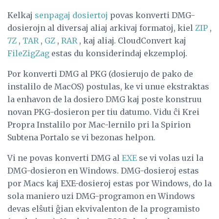
Kelkaj
senpagaj dosiertoj
povas konverti DMG-
dosierojn al diversaj aliaj arkivaj formatoj, kiel
ZIP
,
7Z
,
TAR
,
GZ
,
RAR
, kaj aliaj. CloudConvert kaj
FileZigZag
estas du konsiderindaj ekzemploj.
Por konverti DMG al PKG (dosierujo de pako de
instalilo de MacOS) postulas, ke vi unue ekstraktas
la enhavon de la dosiero DMG kaj poste konstruu
novan PKG-dosieron per tiu datumo. Vidu ĉi Krei
Propra Instalilo por Mac-lernilo pri la Spirion
Subtena Portalo se vi bezonas helpon.
Vi ne povas konverti DMG al
EXE
se vi volas uzi la
DMG-dosieron en Windows. DMG-dosieroj estas
por Macs kaj EXE-dosieroj estas por Windows, do la
sola maniero uzi DMG-programon en Windows
devas elŝuti ĝian ekvivalenton de la programisto