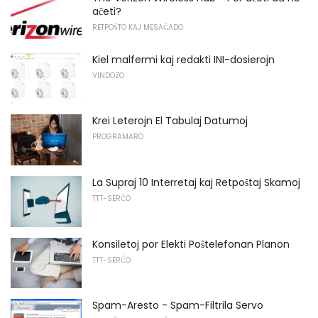
aĉeti?
RETPOŜTO KAJ MESAĜADO
Kiel malfermi kaj redakti INI-dosierojn
VINDOZO
Krei Leterojn El Tabulaj Datumoj
PROGRAMARO
La Supraj 10 Interretaj kaj Retpoŝtaj Skamoj
TTT-SERĈO
Konsiletoj por Elekti Poŝtelefonan Planon
TTT-SERĈO
Spam-Aresto - Spam-Filtrila Servo