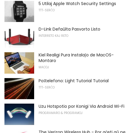
5 Utilaj Apple Watch Security Settings
TTT-SERĈO
D-Link Defaŭlta Pasvorto Listo
INTERRETO KAJ RETO
Kiel Realigi Pura Instalaĵo de MacOS-
Montaro
MACOJ
Poŝtelefono: Light Tutorial Tutorial
TTT-SERĈO
Uzu Hotspotio por Konigi Via Android Wi-Fi
PROGRAMARO & PROGRAMOJ
The Verizon Wireless Hub - Por aĉeti aŭ ne