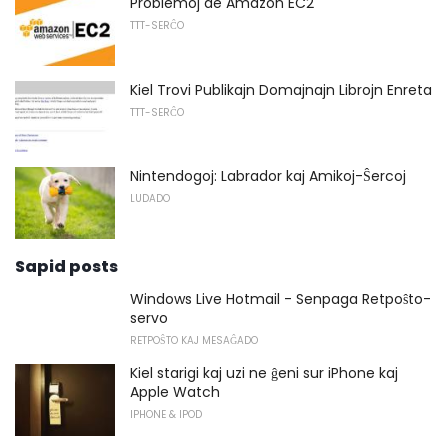
Problemoj de Amazon EC2
TTT-SERĈO
Kiel Trovi Publikajn Domajnajn Librojn Enreta
TTT-SERĈO
Nintendogoj: Labrador kaj Amikoj-Ŝercoj
LUDADO
Sapid posts
Windows Live Hotmail - Senpaga Retpoŝto-
servo
RETPOŜTO KAJ MESAĜADO
Kiel starigi kaj uzi ne ĝeni sur iPhone kaj
Apple Watch
IPHONE & IPOD