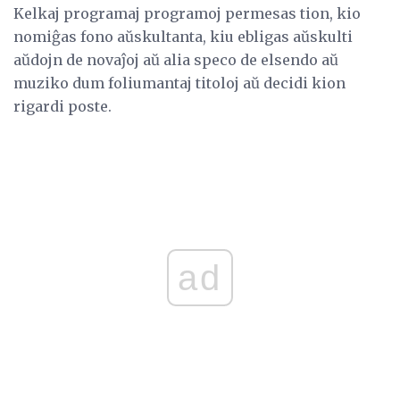
Kelkaj programaj programoj permesas tion, kio
nomiĝas fono aŭskultanta, kiu ebligas aŭskulti
aŭdojn de novaĵoj aŭ alia speco de elsendo aŭ
muziko dum foliumantaj titoloj aŭ decidi kion
rigardi poste.
ad