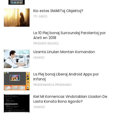
Kio estas SMARTaj Objektoj?
TTT-SERĈO
La 10 Plej bonaj Surroundaj Parolantoj por
Aĉeti en 2018
PRODUKTA REVIZIOJ
Uzanta Linulan Montan Komandon
LINUKSO
La Plej bonaj Liberaj Android Apps por
Infanoj
PROGRAMARO & PROGRAMOJ
Kiel Mi Komencas Vindotablan Uzadon De
Lasta Konata Bona Agordo?
VINDOZO