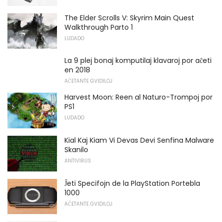
The Elder Scrolls V: Skyrim Main Quest
Walkthrough Parto 1
LUDADO
La 9 plej bonaj komputilaj klavaroj por aĉeti
en 2018
AĈETANTE GVIDILOJ
Harvest Moon: Reen al Naturo-Trompoj por
PS1
LUDADO
Kial Kaj Kiam Vi Devas Devi Senfina Malware
Skanilo
ANTIVIRUS
Ĵeti Specifojn de la PlayStation Portebla
1000
AĈETANTE GVIDILOJ