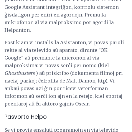
Google Assistant integriĝon, kontrolu sistemon
ĝisdatigon per eniri en agordojn. Premu la
mikrofonon al via malproksimo por agordi la
Helpanton.
Post kiam vi instalis la Asistanton, vi povas paroli
rekte al via televido aŭ aparato, dirante "OK
Google" aŭ premante la micronon al via
malproksima: vi povas serĉi per nomo (kiel
Ghostbusters
) aŭ priskribo (dokumenta filmoj pri
naciaj parkoj; ĉefrolita de Matt Damon, ktp). Vi
ankaŭ povas uzi ĝin por ricevi veterforman
informon aŭ serĉi ion ajn en la retejo, kiel sportaj
poentaroj aŭ ĉu aktoro gajnis Oscar.
Pasvorto Helpo
Se vi provis ensaluti programojn en via televido,