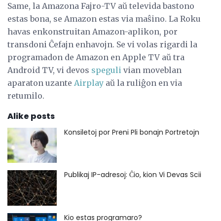
Same, la Amazona Fajro-TV aŭ televida bastono
estas bona, se Amazon estas via maŝino. La Roku
havas enkonstruitan Amazon-aplikon, por
transdoni Ĉefajn enhavojn. Se vi volas rigardi la
programadon de Amazon en Apple TV aŭ tra
Android TV, vi devos
speguli
vian moveblan
aparaton uzante
Airplay
aŭ la ruliĝon en via
retumilo.
Alike posts
Konsiletoj por Preni Pli bonajn Portretojn
Publikaj IP-adresoj: Ĉio, kion Vi Devas Scii
Kio estas programaro?