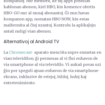
kompanioj. Nur memoru, ke iuj apps postulas
kablonan abonon, kiel HBO, kiu komence ofertis
HBO-GO nur al nunaj abonantoj. Ĝi nun havas
kompanon app, nomatan HBO NOW, kiu estas
malfermita al ĉiuj uzantoj. Kontrolu la aplikaĵojn
antaŭ nuligi vian abonon.
Alternativoj al Android TV
La
Chromecast-
aparato menciita supre enmetas en
vian televidilon; ĝi permesas al vi flui enhavon de
via smartphone al via televidilo. Vi ankaŭ povas uzi
ĝin por speguli ajnan enhavon de via smartphone-
ekrano, inkluzive de retejoj, bildoj, ludoj kaj
entretenimiento.