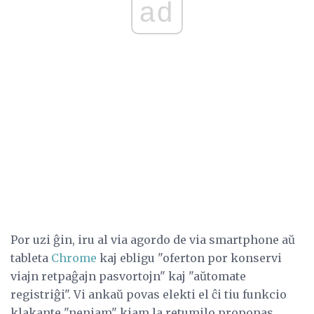
ad
Por uzi ĝin, iru al via agordo de via smartphone aŭ
tableta
Chrome
kaj ebligu "oferton por konservi
viajn retpaĝajn pasvortojn" kaj "aŭtomate
registriĝi". Vi ankaŭ povas elekti el ĉi tiu funkcio
klakante "neniam" kiam la retumilo proponas