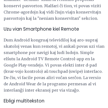
konservi pasvorton. Malfari ĉi tion, vi povas viziti
Chrome-agordojn kaj vidi ĉiujn viajn konservitajn
pasvortojn kaj la "neniam konservitan" sekcion.
Uzu vian Smartphone kiel Remote
Dum Android kongruaj televidiloj kaj aro-supraj
skatoloj venas kun remotoj, vi ankaŭ povas uzi vian
smartphone por navigi kaj ludi ludojn. Simple
elŝutu la Android TV Remote Control-app en la
Google Play-vendejo. Vi povas elekti inter d-pad
(kvar-vojo kontrolo) aŭ touchpad (swipe) interfaco.
De ĉiu, vi facile povas aliri voĉan serĉon. La versio
de Android Wear de la programo permesas al vi
interŝanĝi inter ekranoj per via vizaĝo.
Ebligi multitekston