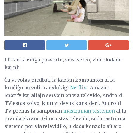
Pli facila eniga pasvorto, voĉa serĉo, videoludado
kaj pli
Ĉu vi volas piedbati la kablan kompanion al la
kroĉiĝo aŭ voli translokigi
Netflix
, Amazon,
Spotify kaj aliajn servojn en via televido, Android
TV estas solvo, kiun vi devus konsideri. Android
TV prenas la samponan
mastruman sistemon
al la
granda ekrano. Ĝi ne estas televido, sed mastruma
sistemo por via televidilo, ludada konzolo aŭ aro-