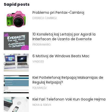
Sapid posts
Problemo pri Pentax-Ĉambroj
CIFERECA ĈAMBROJ
10 Konsiletoj kaj Lertaĵoj por Agordi la
Interfacon de Uzanto de Evernote
PROGRAMARO
6 Motivoj de Windows Beats Mac
VINDOZO
Kiel Poŝtelefonaj Retpaĝoj Malsamiĝas de
Regulaj Retpaĝoj?
FOLIUMILOJ
Kiel Fari Telefonon Voki Kun Google Hejma
NOVA & SEKVA