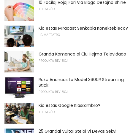
10 Facilaj Vojoj Fari Via Blogo Dezajno Shine
TTT-SERĈO
Kio estas Miracast Senkabla Konektebleco?
HEJMA TEATRO
Granda Komenco al Ĉiu Hejma Televidado
PRODUKTA REVIZIOJ
Roku Anoncas La Model 3600R Streaming
Stick
PRODUKTA REVIZIOJ
Kio estas Google Klasĉambro?
TTT-SERĈO
25 Grandaj Vultaj Steloj Vi Devas Sekvi