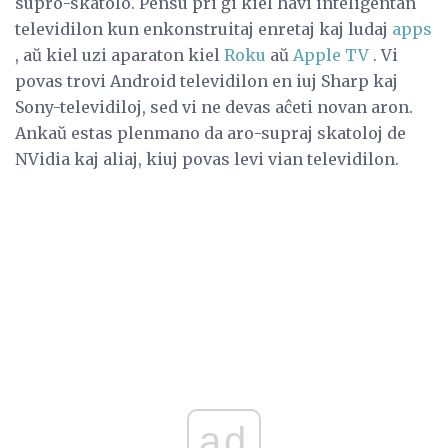
supro-skatolo. Pensu pri ĝi kiel havi inteligentan
televidilon kun enkonstruitaj enretaj kaj ludaj
apps
, aŭ kiel uzi aparaton kiel
Roku
aŭ
Apple TV
. Vi
povas trovi Android televidilon en iuj Sharp kaj
Sony-televidiloj, sed vi ne devas aĉeti novan aron.
Ankaŭ estas plenmano da aro-supraj skatoloj de
NVidia kaj aliaj, kiuj povas levi vian televidilon.
ad