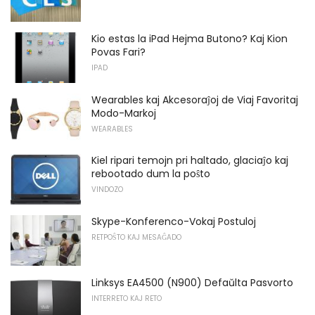
Kio estas la iPad Hejma Butono? Kaj Kion
Povas Fari?
IPAD
Wearables kaj Akcesoraĵoj de Viaj Favoritaj
Modo-Markoj
WEARABLES
Kiel ripari temojn pri haltado, glaciaĵo kaj
rebootado dum la poŝto
VINDOZO
Skype-Konferenco-Vokaj Postuloj
RETPOŜTO KAJ MESAĜADO
Linksys EA4500 (N900) Defaŭlta Pasvorto
INTERRETO KAJ RETO