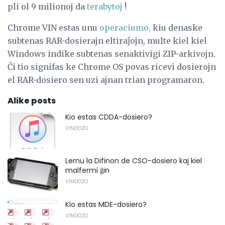
pli ol 9 milionoj da
terabytoj
!
Chrome VIN estas unu
operaciumo,
kiu denaske
subtenas RAR-dosierajn eltiraĵojn, multe kiel kiel
Windows indike subtenas senaktivigi ZIP-arkivojn.
Ĉi tio signifas ke Chrome OS povas ricevi dosierojn
el RAR-dosiero sen uzi ajnan trian programaron.
Alike posts
Kio estas CDDA-dosiero?
VINDOZO
Lernu la Difinon de CSO-dosiero kaj kiel
malfermi ĝin
VINDOZO
Kio estas MDE-dosiero?
VINDOZO