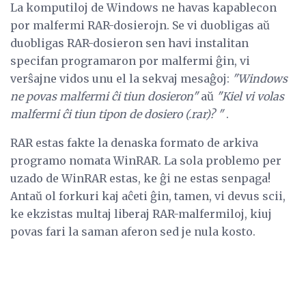
La komputiloj de Windows ne havas kapablecon
por malfermi RAR-dosierojn. Se vi duobligas aŭ
duobligas RAR-dosieron sen havi instalitan
specifan programaron por malfermi ĝin, vi
verŝajne vidos unu el la sekvaj mesaĝoj:
"Windows
ne povas malfermi ĉi tiun dosieron"
aŭ
"Kiel vi volas
malfermi ĉi tiun tipon de dosiero (.rar)? "
.
RAR estas fakte la denaska formato de arkiva
programo nomata WinRAR. La sola problemo per
uzado de WinRAR estas, ke ĝi ne estas senpaga!
Antaŭ ol forkuri kaj aĉeti ĝin, tamen, vi devus scii,
ke ekzistas multaj liberaj RAR-malfermiloj, kiuj
povas fari la saman aferon sed je nula kosto.