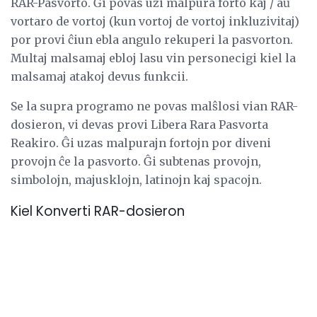
RAR-Pasvorto. Ĝi povas uzi malpura forto kaj / aŭ
vortaro de vortoj (kun vortoj de vortoj inkluzivitaj)
por provi ĉiun ebla angulo rekuperi la pasvorton.
Multaj malsamaj ebloj lasu vin personecigi kiel la
malsamaj atakoj devus funkcii.
Se la supra programo ne povas malŝlosi vian RAR-
dosieron, vi devas provi Libera Rara Pasvorta
Reakiro. Ĝi uzas malpurajn fortojn por diveni
provojn ĉe la pasvorto. Ĝi subtenas provojn,
simbolojn, majusklojn, latinojn kaj spacojn.
Kiel Konverti RAR-dosieron