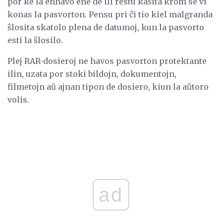
por ke la enhavo ene de ili restu kaŝita krom se vi
konas la pasvorton. Pensu pri ĉi tio kiel malgranda
ŝlosita skatolo plena de datumoj, kun la pasvorto
esti la ŝlosilo.
Plej RAR-dosieroj ne havos pasvorton protektante
ilin, uzata por stoki bildojn, dokumentojn,
filmetojn aŭ ajnan tipon de dosiero, kiun la aŭtoro
volis.
ad