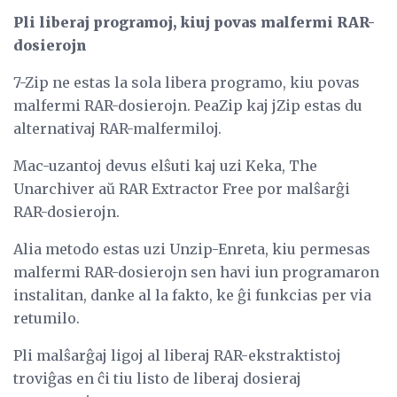
Pli liberaj programoj, kiuj povas malfermi RAR-
dosierojn
7-Zip ne estas la sola libera programo, kiu povas
malfermi RAR-dosierojn. PeaZip kaj jZip estas du
alternativaj RAR-malfermiloj.
Mac-uzantoj devus elŝuti kaj uzi Keka, The
Unarchiver aŭ RAR Extractor Free por malŝarĝi
RAR-dosierojn.
Alia metodo estas uzi Unzip-Enreta, kiu permesas
malfermi RAR-dosierojn sen havi iun programaron
instalitan, danke al la fakto, ke ĝi funkcias per via
retumilo.
Pli malŝarĝaj ligoj al liberaj RAR-ekstraktistoj
troviĝas en ĉi tiu listo de liberaj dosieraj