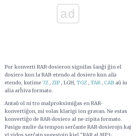
ad
Por konverti RAR-dosieron signifas ŝanĝi ĝin el
dosiero kun la RAR-etendo al dosiero kun
alia
etendo, kutime
7Z
,
ZIP
, LGH,
TGZ
,
TAR
,
CAB
aŭ iu
alia arĥiva formato.
Antaŭ ol ni tro malproksimiĝas en RAR-
konvertiĝon, mi volas klarigi ion gravan. Ne estas
konvertiĝo de RAR-dosiero al ne-zipita formato.
Pasigu multe da tempon serĉante RAR-dosierojn kaj
vi vidos serĉajn sugestojn kiel "RAR al MP3-