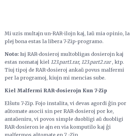
Mi uzis multajn un-RAR-ilojn kaj, laŭ mia opinio, la
plej bona estas la libera 7-Zip-programo.
Noto:
Iuj RAR-dosieroj multobligas dosierojn kaj
estas nomataj kiel
123.part1.rar, 123.part2.rar
, ktp.
Tiuj tipoj de RAR-dosieroj ankaŭ povus malfermi
per la programoj, kiujn mi mencias sube.
Kiel Malfermi RAR-dosierojn Kun 7-Zip
Elŝutu 7-Zip. Fojo instalita, vi devas agordi ĝin por
aŭtomate asocii sin per RAR-dosieroj por ke,
antaŭeniru, vi povos simple duobligi aŭ duobligi
RAR-dosieron ie ajn en via komputilo kaj ĝi
malfermos aŭtomate en 7 -Zip.