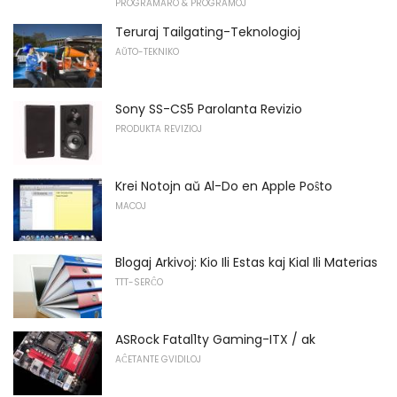
PROGRAMARO & PROGRAMOJ
Teruraj Tailgating-Teknologioj
AŬTO-TEKNIKO
Sony SS-CS5 Parolanta Revizio
PRODUKTA REVIZIOJ
Krei Notojn aŭ Al-Do en Apple Poŝto
MACOJ
Blogaj Arkivoj: Kio Ili Estas kaj Kial Ili Materias
TTT-SERĈO
ASRock Fatal1ty Gaming-ITX / ak
AĈETANTE GVIDILOJ