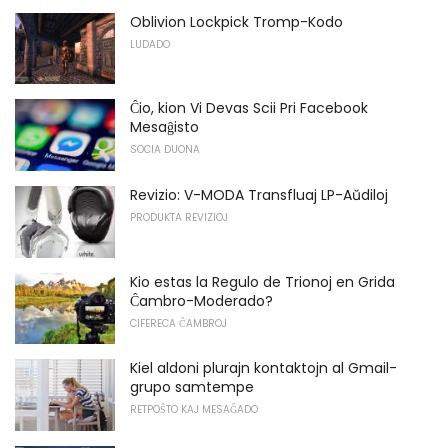
Oblivion Lockpick Tromp-Kodo
LUDADO
Ĉio, kion Vi Devas Scii Pri Facebook
Mesaĝisto
SOCIA DUONA
Revizio: V-MODA Transfluaj LP-Aŭdiloj
PRODUKTA REVIZIOJ
Kio estas la Regulo de Trionoj en Grida
Ĉambro-Moderado?
CIFERECA ĈAMBROJ
Kiel aldoni plurajn kontaktojn al Gmail-
grupo samtempe
RETPOŜTO KAJ MESAĜADO