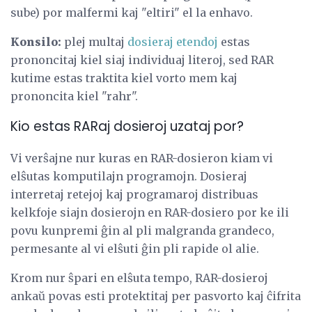
sube) por malfermi kaj "eltiri" el la enhavo.
Konsilo:
plej multaj
dosieraj etendoj
estas
prononcitaj kiel siaj individuaj literoj, sed RAR
kutime estas traktita kiel vorto mem kaj
prononcita kiel "rahr".
Kio estas RARaj dosieroj uzataj por?
Vi verŝajne nur kuras en RAR-dosieron kiam vi
elŝutas komputilajn programojn. Dosieraj
interretaj retejoj kaj programaroj distribuas
kelkfoje siajn dosierojn en RAR-dosiero por ke ili
povu kunpremi ĝin al pli malgranda grandeco,
permesante al vi elŝuti ĝin pli rapide ol alie.
Krom nur ŝpari en elŝuta tempo, RAR-dosieroj
ankaŭ povas esti protektitaj per pasvorto kaj ĉifrita