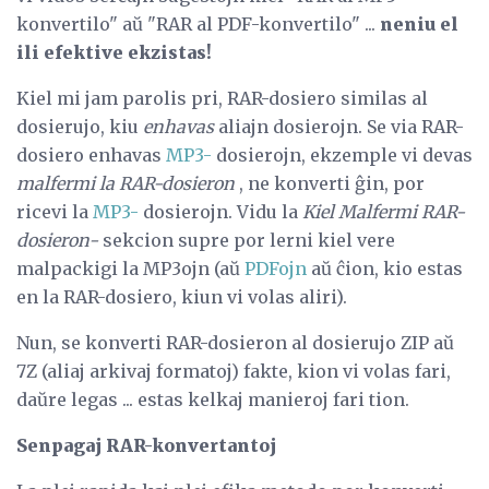
konvertilo" aŭ "RAR al PDF-konvertilo" ...
neniu el
ili efektive ekzistas!
Kiel mi jam parolis pri, RAR-dosiero similas al
dosierujo, kiu
enhavas
aliajn dosierojn. Se via RAR-
dosiero enhavas
MP3-
dosierojn, ekzemple vi devas
malfermi la RAR-dosieron
, ne konverti ĝin, por
ricevi la
MP3-
dosierojn. Vidu la
Kiel Malfermi RAR-
dosieron-
sekcion supre por lerni kiel vere
malpackigi la MP3ojn (aŭ
PDFojn
aŭ ĉion, kio estas
en la RAR-dosiero, kiun vi volas aliri).
Nun, se konverti RAR-dosieron al dosierujo ZIP aŭ
7Z (aliaj arkivaj formatoj) fakte, kion vi volas fari,
daŭre legas ... estas kelkaj manieroj fari tion.
Senpagaj RAR-konvertantoj