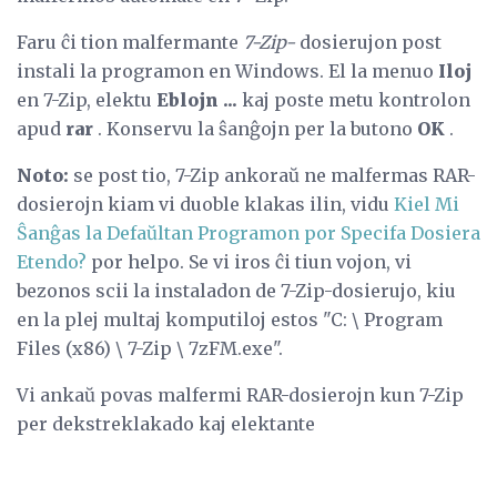
Faru ĉi tion malfermante
7-Zip-
dosierujon post
instali la programon en Windows. El la menuo
Iloj
en 7-Zip, elektu
Eblojn ...
kaj poste metu kontrolon
apud
rar
. Konservu la ŝanĝojn per la butono
OK
.
Noto:
se post tio, 7-Zip ankoraŭ ne malfermas RAR-
dosierojn kiam vi duoble klakas ilin, vidu
Kiel Mi
Ŝanĝas la Defaŭltan Programon por Specifa Dosiera
Etendo?
por helpo. Se vi iros ĉi tiun vojon, vi
bezonos scii la instaladon de 7-Zip-dosierujo, kiu
en la plej multaj komputiloj estos "C: \ Program
Files (x86) \ 7-Zip \ 7zFM.exe".
Vi ankaŭ povas malfermi RAR-dosierojn kun 7-Zip
per dekstreklakado kaj elektante