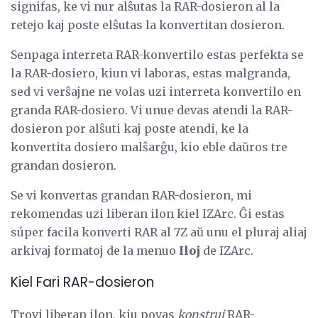
signifas, ke vi nur alŝutas la RAR-dosieron al la
retejo kaj poste elŝutas la konvertitan dosieron.
Senpaga interreta RAR-konvertilo estas perfekta se
la RAR-dosiero, kiun vi laboras, estas malgranda,
sed vi verŝajne ne volas uzi interreta konvertilo en
granda RAR-dosiero. Vi unue devas atendi la RAR-
dosieron por alŝuti kaj poste atendi, ke la
konvertita dosiero malŝarĝu, kio eble daŭros tre
grandan dosieron.
Se vi konvertas grandan RAR-dosieron, mi
rekomendas uzi liberan ilon kiel IZArc. Ĝi estas
súper facila konverti RAR al 7Z aŭ unu el pluraj aliaj
arkivaj formatoj de la menuo
Iloj
de IZArc.
Kiel Fari RAR-dosieron
Trovi liberan ilon, kiu povas
konstrui
RAR-