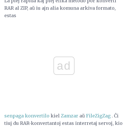
La plej rapida kaj plej efika metodo por konverti
RAR al ZIP, aŭ iu ajn alia komuna arkiva formato,
estas
ad
senpaga konvertilo
kiel
Zamzar
aŭ
FileZigZag
. Ĉi
tiuj du RAR-konvertantoj estas interretaj servoj, kio