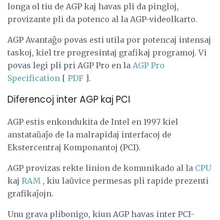
longa ol tiu de AGP kaj havas pli da pingloj,
provizante pli da potenco al la AGP-videolkarto.
AGP Avantaĝo povas esti utila por potencaj intensaj
taskoj, kiel tre progresintaj grafikaj programoj. Vi
povas legi pli pri AGP Pro en la
AGP Pro
Specification
[
PDF
].
Diferencoj inter AGP kaj PCI
AGP estis enkondukita de Intel en 1997 kiel
anstataŭaĵo de la malrapidaj interfacoj de
Ekstercentraj Komponantoj (PCI).
AGP provizas rekte linion de komunikado al la
CPU
kaj
RAM
, kiu laŭvice permesas pli rapide prezenti
grafikaĵojn.
Unu grava plibonigo, kiun AGP havas inter PCI-