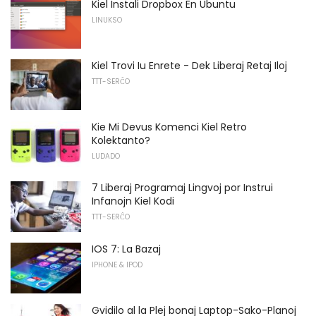
Kiel Instali Dropbox En Ubuntu
LINUKSO
Kiel Trovi Iu Enrete - Dek Liberaj Retaj Iloj
TTT-SERĈO
Kie Mi Devus Komenci Kiel Retro
Kolektanto?
LUDADO
7 Liberaj Programaj Lingvoj por Instrui
Infanojn Kiel Kodi
TTT-SERĈO
IOS 7: La Bazaj
IPHONE & IPOD
Gvidilo al la Plej bonaj Laptop-Sako-Planoj