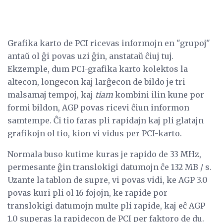
Grafika karto de PCI ricevas informojn en "grupoj"
antaŭ ol ĝi povas uzi ĝin, anstataŭ ĉiuj tuj.
Ekzemple, dum PCI-grafika karto kolektos la
altecon, longecon kaj larĝecon de bildo je tri
malsamaj tempoj, kaj
tiam
kombini ilin kune por
formi bildon, AGP povas ricevi ĉiun informon
samtempe. Ĉi tio faras pli rapidajn kaj pli glatajn
grafikojn ol tio, kion vi vidus per PCI-karto.
Normala buso kutime kuras je rapido de 33 MHz,
permesante ĝin translokigi datumojn ĉe 132 MB / s.
Uzante la tablon de supre, vi povas vidi, ke AGP 3.0
povas kuri pli ol 16 fojojn, ke rapide por
translokigi datumojn multe pli rapide, kaj eĉ AGP
1.0 superas la rapidecon de PCI per faktoro de du.