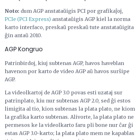
Noto:
dum AGP anstataŭigis PCI por grafikaĵoj,
PCIe (PCI Express)
anstataŭigis AGP kiel la norma
karto interfaco, preskaŭ preskaŭ tute anstataŭigita
ĝin antaŭ 2010.
AGP Kongruo
Patrinbirdoj, kiuj subtenas AGP, havos haveblan
havenon por karto de video AGP aŭ havos surŝipe
AGP.
La videolkartoj de AGP 3.0 povas esti uzataj sur
patrinplato, kiu nur subtenas AGP 2.0, sed ĝi estos
limigita al tio, kion subtenas la plata plato, ne kiom
la grafika karto subtenas. Alivorte, la plata plato ne
permesos ke la videolkarto faru pli bone nur ĉar ĝi
estas AGP 3.0-karto; la plata plato mem ne kapablas