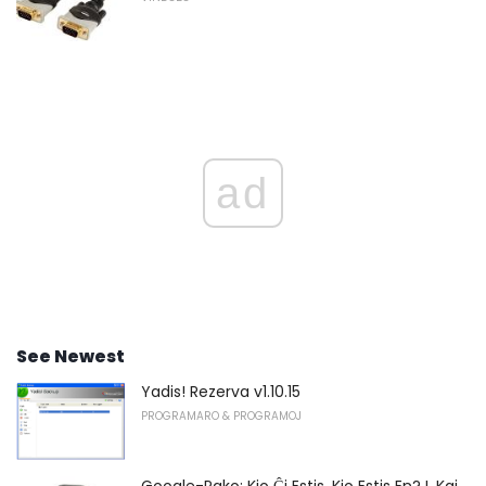
ad
See Newest
Yadis! Rezerva v1.10.15
PROGRAMARO & PROGRAMOJ
Google-Pako: Kio Ĝi Estis, Kio Estis En? I, Kaj