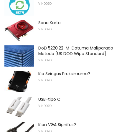
VINDOZO
Sona Karto
VINDOZO
DoD 5220.22-M-Datuma Malŝparado-
Metodo [US DOD Wipe Standard]
VINDOZO
Kio Svingas Proksimume?
VINDOZO
USB-tipo C
VINDOZO
Kion VGA Signifas?
VINDOZO