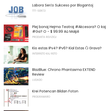
Labora Serĉo Sukceso por Blogantoj
TTT-SERĈO
Plej bonaj Hejma Teatraj #Akcesora? O kaj
#Ga? O - $ 99.99 Aŭ Malpli
PRODUKTA REVIZIOJ
Kio estas IPv4? IPv6? Kial Estas Ĉi Grava?
INTERRETO KAJ RETO
BlazBlue: Chrono Phantasma EXTEND
Review
LUDADO
Krei Potencan Bildan Foton
PROGRAMARO