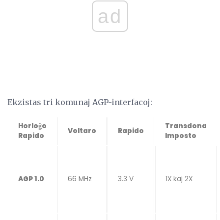
ad
Ekzistas tri komunaj AGP-interfacoj:
Horloĝo
Transdona
Voltaro
Rapido
Rapido
Imposto
AGP 1.0
66 MHz
3.3 V
1X kaj 2X