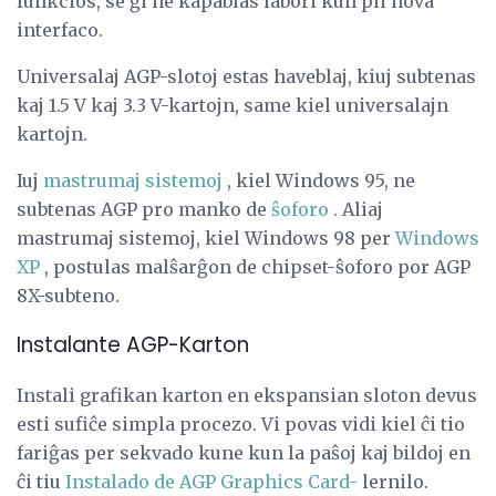
funkcios, se ĝi ne kapablas labori kun pli nova
interfaco.
Universalaj AGP-slotoj estas haveblaj, kiuj subtenas
kaj 1.5 V kaj 3.3 V-kartojn, same kiel universalajn
kartojn.
Iuj
mastrumaj sistemoj
, kiel Windows 95, ne
subtenas AGP pro manko de
ŝoforo
. Aliaj
mastrumaj sistemoj, kiel Windows 98 per
Windows
XP
, postulas malŝarĝon de chipset-ŝoforo por AGP
8X-subteno.
Instalante AGP-Karton
Instali grafikan karton en ekspansian sloton devus
esti sufiĉe simpla procezo. Vi povas vidi kiel ĉi tio
fariĝas per sekvado kune kun la paŝoj kaj bildoj en
ĉi tiu
Instalado de AGP Graphics Card-
lernilo.