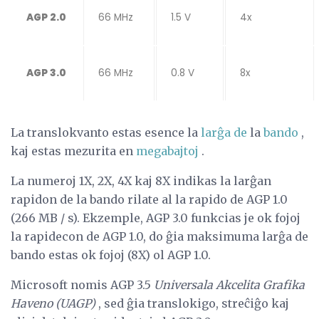
AGP 2.0
66 MHz
1.5 V
4x
AGP 3.0
66 MHz
0.8 V
8x
La translokvanto estas esence la
larĝa de
la
bando
,
kaj estas mezurita en
megabajtoj
.
La numeroj 1X, 2X, 4X kaj 8X indikas la larĝan
rapidon de la bando rilate al la rapido de AGP 1.0
(266 MB / s). Ekzemple, AGP 3.0 funkcias je ok fojoj
la rapidecon de AGP 1.0, do ĝia maksimuma larĝa de
bando estas ok fojoj (8X) ol AGP 1.0.
Microsoft nomis AGP 3.5
Universala Akcelita Grafika
Haveno (UAGP)
, sed ĝia translokigo, streĉiĝo kaj