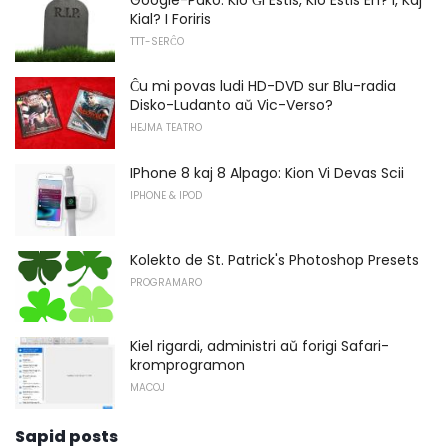
Kial? I Foriris
TTT-SERĈO
Ĉu mi povas ludi HD-DVD sur Blu-radia
Disko-Ludanto aŭ Vic-Verso?
HEJMA TEATRO
IPhone 8 kaj 8 Alpago: Kion Vi Devas Scii
IPHONE & IPOD
Kolekto de St. Patrick's Photoshop Presets
PROGRAMARO
Kiel rigardi, administri aŭ forigi Safari-
kromprogramon
MACOJ
Sapid posts