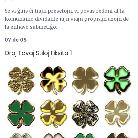
Se vi ĝuis ĉi tiujn presetojn, vi povas redoni al la
komunumo dividante iujn viajn proprajn uzojn de
la enhavo submetiĝo.
07 de 08
Oraj Tavaj Stiloj Fiksita 1