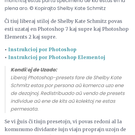
montritaj estas parta specimeno de kio estas en la
plena aro. © Kopirajto Shelby Kate Schmitz
Ĉi tiuj liberaj stiloj de Shelby Kate Schmitz povas
esti uzataj en Photoshop 7 kaj supre kaj Photoshop
Elements 2 kaj supre.
•
Instrukcioj por Photoshop
•
Instrukcioj por Photoshop Elementoj
Kondiĉoj de Uzado:
Liberaj Photoshop-presets fare de Shelby Kate
Schmitz estas por persona aŭ komerca uzo ene
de dezajnoj. Redistribuado aŭ vendo de presets
individue aŭ ene de kits aŭ kolektoj ne estas
permesata.
Se vi ĝuis ĉi tiujn presetojn, vi povas redoni al la
komunumo dividante iujn viajn proprajn uzojn de