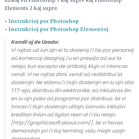
Elements 2 kaj supre.
•
Instrukcioj por Photoshop
•
Instrukcioj por Photoshop Elementoj
Kondiĉoj de Uzado:
Vi rajtas uzi iun ajn el la dosieroj ĉi tie por personaj
aŭ komercaj dezajnoj, ĉu en presaĵo aŭ sur la
retejo, kun escepto de artikoloj, kiujn vi intencas
vendi. Vi ne rajtas doni, vendi aŭ redistribui la
dosierojn. Ne eldonu ĉi tiujn dosierojn en iu ajn alia
TTT-ejo, distribuu ilin elektronike, aŭ inkluzivas ilin
en iu ajn pako aŭ programo por distribuo. Se vi
trovas ĉi tiujn dosierojn utilajn, bonvolu inkluzivi
kreditan linion aŭ ligilon reen al ĉi tiu retejo
[http://graphicssoft.about.com/]. Se vi havas
demandojn pri ĉi tiuj terminoj, vidu miajn uzajn
demandojn.