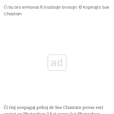
Ĉi tiu aro enhavas 8 ŝraŭbajn brosojn. © Kopirajto Sue
Chastain
ad
Ĉi tiuj senpagaj pekoj de Sue Chastain povas esti
uzataj en Photoshop 7 kaj supre kaj Photoshop