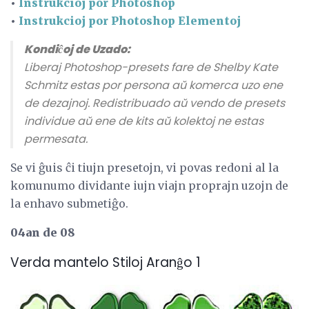
•
Instrukcioj por Photoshop
•
Instrukcioj por Photoshop Elementoj
Kondiĉoj de Uzado:
Liberaj Photoshop-presets fare de Shelby Kate
Schmitz estas por persona aŭ komerca uzo ene
de dezajnoj. Redistribuado aŭ vendo de presets
individue aŭ ene de kits aŭ kolektoj ne estas
permesata.
Se vi ĝuis ĉi tiujn presetojn, vi povas redoni al la
komunumo dividante iujn viajn proprajn uzojn de
la enhavo submetiĝo.
04an de 08
Verda mantelo Stiloj Aranĝo 1