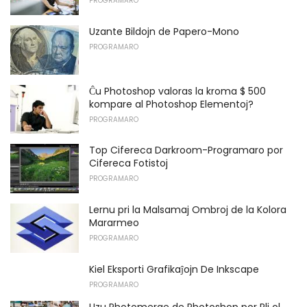
PROGRAMARO
Uzante Bildojn de Papero-Mono
PROGRAMARO
Ĉu Photoshop valoras la kroma $ 500
kompare al Photoshop Elementoj?
PROGRAMARO
Top Cifereca Darkroom-Programaro por
Cifereca Fotistoj
PROGRAMARO
Lernu pri la Malsamaj Ombroj de la Kolora
Mararmeo
PROGRAMARO
Kiel Eksporti Grafikaĵojn De Inkscape
PROGRAMARO
Uzu Photomerge de Photoshop por Pli ol