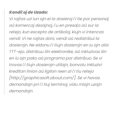
Kondiĉoj de Uzado:
Vi rajtas uzi iun ajn el la dosieroj ĉi tie por personaj
aŭ komercaj dezajnoj, ĉu en presaĵo aŭ sur la
retejo, kun escepto de artikoloj, kiujn vi intencas
vendi. Vi ne rajtas doni, vendi aŭ redistribui la
dosierojn. Ne eldonu ĉi tiujn dosierojn en iu ajn alia
TTT-ejo, distribuu ilin elektronike, aŭ inkluzivas ilin
en iu ajn pako aŭ programo por distribuo. Se vi
trovas ĉi tiujn dosierojn utilajn, bonvolu inkluzivi
kreditan linion aŭ ligilon reen al ĉi tiu retejo
[http://graphicssoft.about.com/]. Se vi havas
demandojn pri ĉi tiuj terminoj, vidu miajn uzajn
demandojn.