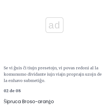
ad
Se vi ĝuis ĉi tiujn presetojn, vi povas redoni al la
komunumo dividante iujn viajn proprajn uzojn de
la enhavo submetiĝo.
02 de 08
Ŝipruca Broso-aranĝo