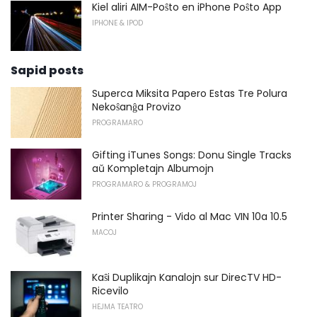
Kiel aliri AIM-Poŝto en iPhone Poŝto App
IPHONE & IPOD
Sapid posts
Superca Miksita Papero Estas Tre Polura
Nekoŝanĝa Provizo
PROGRAMARO
Gifting iTunes Songs: Donu Single Tracks
aŭ Kompletajn Albumojn
PROGRAMARO & PROGRAMOJ
Printer Sharing - Vido al Mac VIN 10a 10.5
MACOJ
Kaŝi Duplikajn Kanalojn sur DirecTV HD-
Ricevilo
HEJMA TEATRO