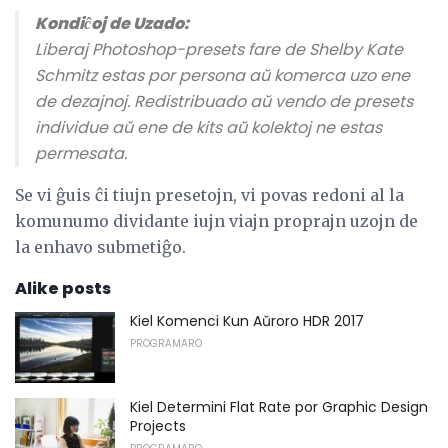
Kondiĉoj de Uzado:
Liberaj Photoshop-presets fare de Shelby Kate
Schmitz estas por persona aŭ komerca uzo ene
de dezajnoj. Redistribuado aŭ vendo de presets
individue aŭ ene de kits aŭ kolektoj ne estas
permesata.
Se vi ĝuis ĉi tiujn presetojn, vi povas redoni al la
komunumo dividante iujn viajn proprajn uzojn de
la enhavo submetiĝo.
Alike posts
Kiel Komenci Kun Aŭroro HDR 2017
PROGRAMARO
Kiel Determini Flat Rate por Graphic Design
Projects