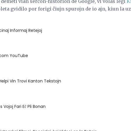
i demeti vian serĉon-historion de Google, vi volas legi
K
eta gvidilo por forigi ĉiujn spurojn de io ajn, kiun la 
inaj Informaj Retejoj
acom YouTube
Helpi Vin Trovi Kanton Tekstojn
 Vojoj Fari Eĉ Pli Bonan