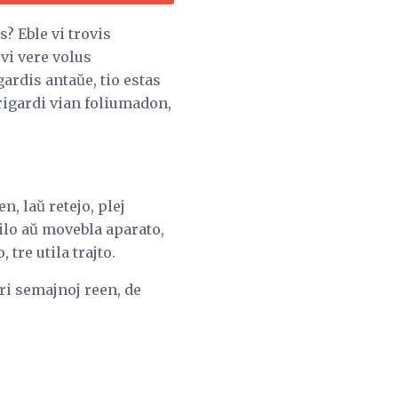
? Eble vi trovis
vi vere volus
gardis antaŭe, tio estas
 rigardi vian foliumadon,
n, laŭ retejo, plej
tilo aŭ movebla aparato,
 tre utila trajto.
ri semajnoj reen, de