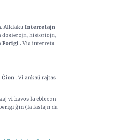
n. Alklaku
Interretajn
 dosierojn, historiojn,
n
Forigi
. Via interreta
i Ĉion
. Vi ankaŭ rajtas
aj vi havos la eblecon
berigi ĝin (la lastajn du