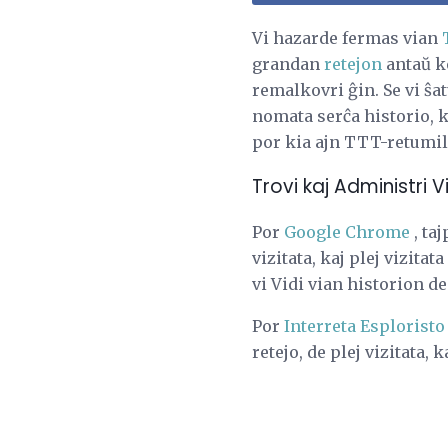
Vi hazarde fermas vian
grandan
retejon
antaŭ ke
remalkovri ĝin. Se vi ŝat
nomata serĉa historio, k
por kia ajn TTT-retumilo
Trovi kaj Administri 
Por
Google Chrome
, ta
vizitata, kaj plej vizit
vi Vidi vian historion de
Por
Interreta Esploristo
retejo, de plej vizitata, k