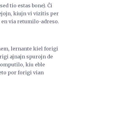
sed tio estas bone). Ĉi
jojn, kiujn vi vizitis per
 en via retumilo-adreso.
em, lernante kiel forigi
rigi ajnajn spurojn de
omputilo, kiu eble
eto por forigi vian