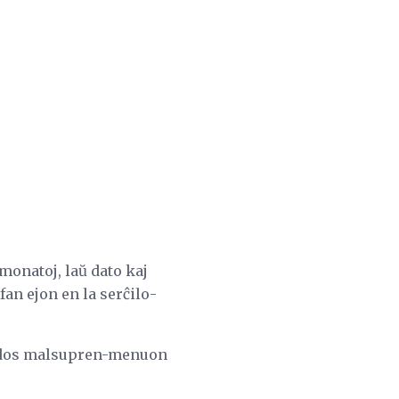
monatoj, laŭ dato kaj
ifan ejon en la serĉilo-
 vidos malsupren-menuon