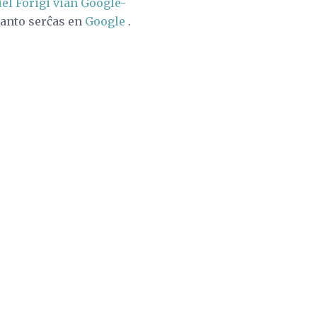
iel Forigi vian Google-
uzanto serĉas en
Google
.