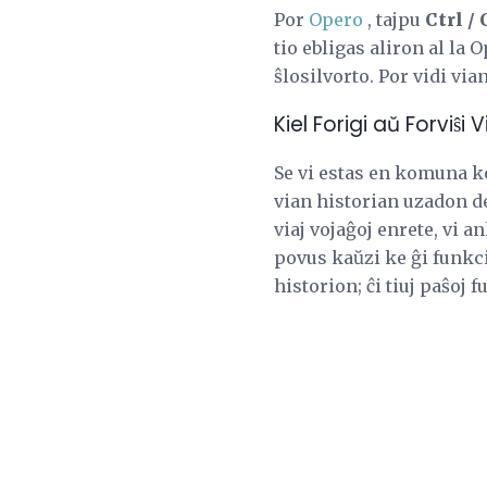
Por
Opero
, tajpu
Ctrl /
tio ebligas aliron al la 
ŝlosilvorto. Por vidi via
Kiel Forigi aŭ Forviŝi
Se vi estas en komuna ko
vian historian uzadon de
viaj vojaĝoj enrete, vi
povus kaŭzi ke ĝi funkciu
historion; ĉi tiuj paŝoj 