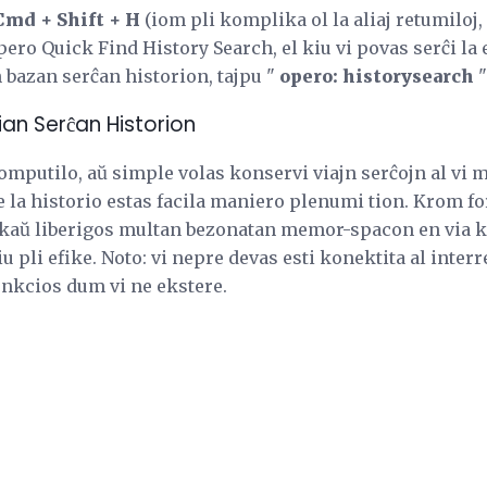
 Cmd + Shift + H
(iom pli komplika ol la aliaj retumiloj, 
Opero Quick Find History Search, el kiu vi povas serĉi la e
n bazan serĉan historion, tajpu "
opero: historysearch
"
 Vian Serĉan Historion
mputilo, aŭ simple volas konservi viajn serĉojn al vi m
 la historio estas facila maniero plenumi tion. Krom fo
 ankaŭ liberigos multan bezonatan memor-spacon en via k
 pli efike. Noto: vi nepre devas esti konektita al interr
funkcios dum vi ne ekstere.