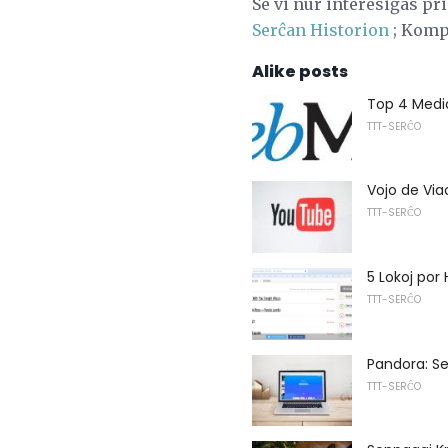
Se vi nur interesiĝas pr
Serĉan Historion
; Kompl
Alike posts
Top 4 Medic
TTT-SERĈO
Vojo de Vi
TTT-SERĈO
5 Lokoj por 
TTT-SERĈO
Pandora: Ses
TTT-SERĈO