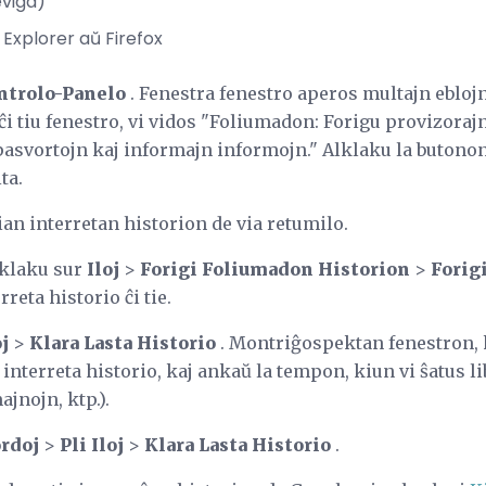
eviga)
t Explorer aŭ Firefox
ntrolo-Panelo
. Fenestra fenestro aperos multajn ebloj
i tiu fenestro, vi vidos "Foliumadon: Forigu provizorajn
pasvortojn kaj informajn informojn." Alklaku la butono
ta.
ian interretan historion de via retumilo.
 klaku sur
Iloj
>
Forigi Foliumadon Historion
>
Forig
rreta historio ĉi tie.
oj
>
Klara Lasta Historio
. Montriĝospektan fenestron, k
 interreta historio, kaj ankaŭ la tempon, kiun vi ŝatus li
ajnojn, ktp.).
rdoj
>
Pli Iloj
>
Klara Lasta Historio
.