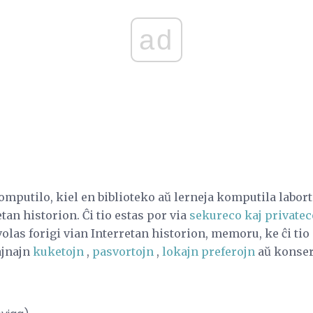
ad
mputilo, kiel en biblioteko aŭ lerneja komputila labort
etan historion. Ĉi tio estas por via
sekureco kaj privatec
as forigi vian Interretan historion, memoru, ke ĉi tio 
ajnajn
kuketojn
,
pasvortojn
,
lokajn preferojn
aŭ konser