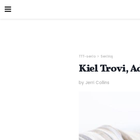
TTT-serĉo
Serĉiloj
Kiel Trovi, A
by Jerri Collins