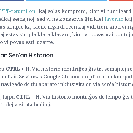
TTT-retumilon
, kaj volas kompreni, kion vi nur rigardis
lkaj semajnoj, sed vi ne konservis ĝin kiel
favorito
kaj 
us simple kaj facile rigardi reen kaj vidi tion, kion vi ri
aj estas simpla klara klavaro, kiun vi povas uzi por tuj
 vi povus esti. uzante.
Vian Serĉan Historion
jpu
CTRL + H.
Via historio montriĝos ĝis tri semajnoj ree
ata hodiaŭ. Se vi uzas Google Chrome en pli ol unu kompu
 navigado de tiu aparato inkluzivita en via serĉa historio,
, tajpu
CTRL + H.
Via historio montriĝos de tempo ĝis t
aj plej vizitata hodiaŭ.