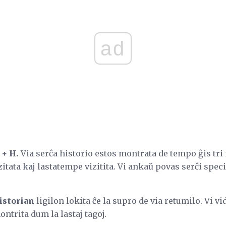
ad
+ H.
Via serĉa historio estos montrata de tempo ĝis tri 
vizitata kaj lastatempe vizitita. Vi ankaŭ povas serĉi spec
istorian
ligilon lokita ĉe la supro de via retumilo. Vi
ntrita dum la lastaj tagoj.