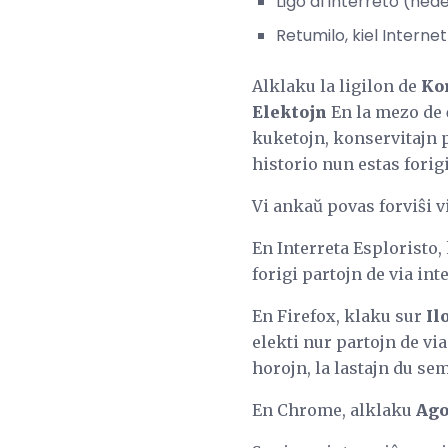
Ligo al interreto (ned
Retumilo, kiel Interne
Alklaku la ligilon de
Ko
Elektojn
En la mezo de ĉ
kuketojn, konservitajn 
historio nun estas forigi
Vi ankaŭ povas forviŝi v
En Interreta Esploristo,
forigi partojn de via inte
En Firefox, klaku sur
Il
elekti nur partojn de via
horojn, la lastajn du sem
En Chrome, alklaku
Ago