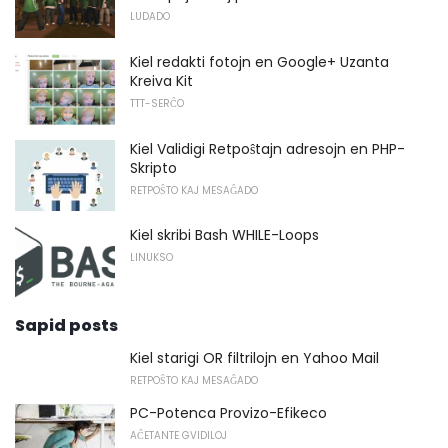
LUDADO
Kiel redakti fotojn en Google+ Uzanta
Kreiva Kit
TTT-SERĈO
Kiel Validigi Retpoŝtajn adresojn en PHP-
Skripto
RETPOŜTO KAJ MESAĜADO
Kiel skribi Bash WHILE-Loops
LINUKSO
Sapid posts
Kiel starigi OR filtrilojn en Yahoo Mail
RETPOŜTO KAJ MESAĜADO
PC-Potenca Provizo-Efikeco
AĈETANTE GVIDILOJ