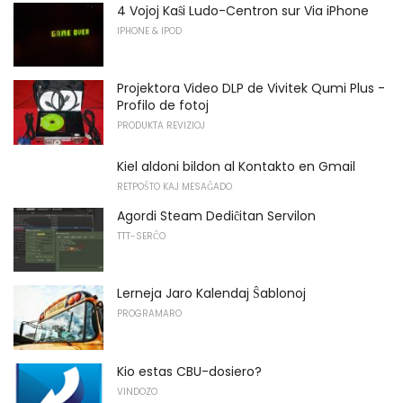
4 Vojoj Kaŝi Ludo-Centron sur Via iPhone
IPHONE & IPOD
Projektora Video DLP de Vivitek Qumi Plus -
Profilo de fotoj
PRODUKTA REVIZIOJ
Kiel aldoni bildon al Kontakto en Gmail
RETPOŜTO KAJ MESAĜADO
Agordi Steam Dediĉitan Servilon
TTT-SERĈO
Lerneja Jaro Kalendaj Ŝablonoj
PROGRAMARO
Kio estas CBU-dosiero?
VINDOZO