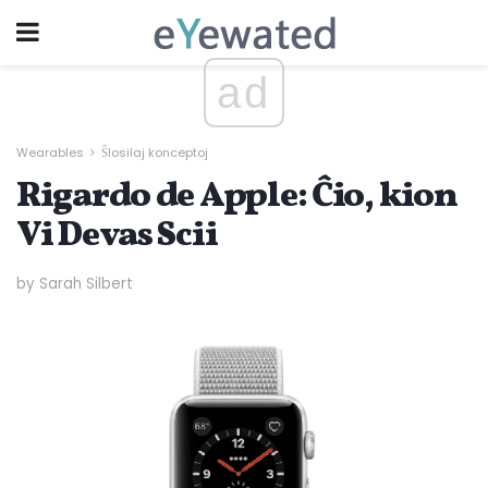
ad
Wearables
Ŝlosilaj konceptoj
Rigardo de Apple: Ĉio, kion
Vi Devas Scii
by Sarah Silbert