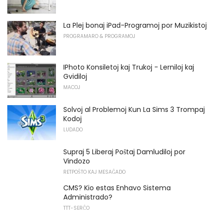
La Plej bonaj iPad-Programoj por Muzikistoj
PROGRAMARO & PROGRAMOJ
IPhoto Konsiletoj kaj Trukoj - Lerniloj kaj
Gvidiloj
MACOJ
Solvoj al Problemoj Kun La Sims 3 Trompaj
Kodoj
LUDADO
Supraj 5 Liberaj Poŝtaj Damludiloj por
Vindozo
RETPOŜTO KAJ MESAĜADO
CMS? Kio estas Enhavo Sistema
Administrado?
TTT-SERĈO