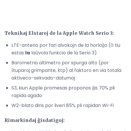
Teknikaj Elstaroj de la Apple Watch Serio 3:
LTE-anteno por fari alvokojn de la horloĝo (ĉi tiu
estas
la
laŭvola funkcio de la Serio 3)
Barometria altimetro por spurga alto (por
ŝtuparoj grimpante, ktp) al faktoro en via totala
aktiveco-sekvado-datumoj
S3, kiun Apple promesas proponos ĝis 70% pli
rapida agado
W2-blato diris por liveri 85% pli rapidan Wi-Fi
Rimarkindaj ĝisdatigoj: