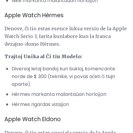
Nike markanta malantaŭan horloĝon
Apple Watch Hèrmes
Denove, ĉi tio estas esence luksa versio de la Apple
Watch Serio 3, farita kunlabore kun la franca
dezajno-domo Hèrmes.
Trajtoj Unika al Ĉi tiu Modelo:
Diversaj letaj bandoj kun bukloj, komencante
norde de $ 300 (teknike, vi povas aĉeti ĉi tiujn
aparte)
Hèrmes markanta malantaŭan horloĝon
Hèrmes rigardas vizaĝon
Apple Watch Eldono
Denove, ĉi tio estas speciala versio de la Apple