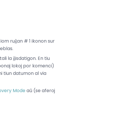
s iom ruĝan # 1 ikonon sur
eblas.
i la ĝisdatigon. En tiu
 bonaj lokoj por komenci)
ni tiun datumon al via
overy Mode
aŭ (se aferoj