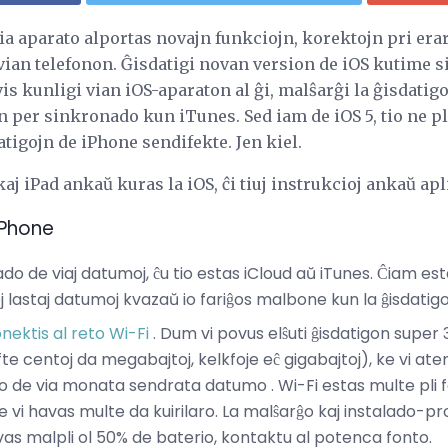
ia aparato alportas novajn funkciojn, korektojn pri eraro
 vian telefonon. Ĝisdatigi novan version de iOS kutime si
is kunligi vian iOS-aparaton al ĝi, malŝarĝi la ĝisdatig
on per sinkronado kun iTunes. Sed iam de iOS 5, tio ne p
tigojn de iPhone sendifekte. Jen kiel.
kaj iPad ankaŭ kuras la iOS, ĉi tiuj instrukcioj ankaŭ apli
 iPhone
 de viaj datumoj, ĉu tio estas iCloud aŭ iTunes. Ĉiam est
 lastaj datumoj kvazaŭ io fariĝos malbone kun la ĝisdatigo k
nektis al reto Wi-Fi
. Dum vi povus elŝuti ĝisdatigon super 3
fte centoj da megabajtoj, kelkfoje eĉ gigabajtoj), ke vi a
no de via monata sendrata datumo . Wi-Fi estas multe pli fac
e vi havas multe da kuirilaro. La malŝarĝo kaj instalado-
vas malpli ol 50% de baterio, kontaktu al potenca fonto.