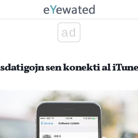
ad
isdatigojn sen konekti al iTune