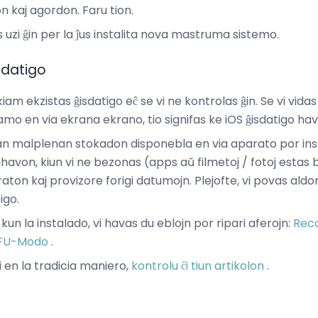
on kaj agordon. Faru tion.
as uzi ĝin per la ĵus instalita nova mastruma sistemo.
sdatigo
kiam ekzistas ĝisdatigo eĉ se vi ne kontrolas ĝin. Se vi vida
mo en via ekrana ekrano, tio signifas ke iOS ĝisdatigo hav
an malplenan stokadon disponebla en via aparato por instal
enhavon, kiun vi ne bezonas (apps aŭ filmetoj / fotoj estas
raton kaj provizore forigi datumojn. Plejofte, vi povas aldo
igo.
un la instalado, vi havas du eblojn por ripari aferojn:
Rec
FU-Modo
.
i en la tradicia maniero,
kontrolu ĉi tiun artikolon
.