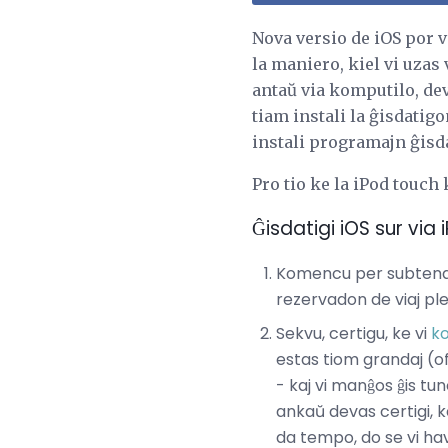
Nova versio de iOS por v
la maniero, kiel vi uzas
antaŭ via komputilo, dev
tiam instali la ĝisdatig
instali programajn ĝisda
Pro tio ke la iPod touch 
Ĝisdatigi iOS sur via
Komencu per subtenado
rezervadon de viaj plej
Sekvu, certigu, ke vi
ko
estas tiom grandaj (o
- kaj vi manĝos ĝis tu
ankaŭ devas certigi, k
da tempo, do se vi ha