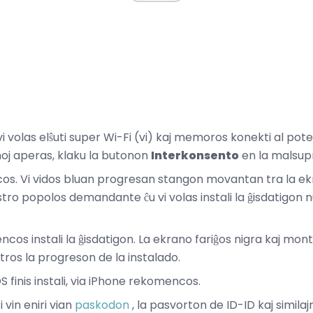
i volas elŝuti super Wi-Fi (vi) kaj memoros konekti al po
noj aperas, klaku la butonon
Interkonsento
en la malsup
os. Vi vidos bluan progresan stangon movantan tra la ekr
ro popolos demandante ĉu vi volas instali la ĝisdatigon nun 
os instali la ĝisdatigon. La ekrano fariĝos nigra kaj mont
os la progreson de la instalado.
S finis instali, via iPhone rekomencos.
 vin eniri vian
paskodon
, la pasvorton de ID-ID kaj simila