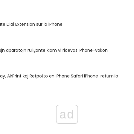
te Dial Extension sur la iPhone
liajn aparatojn ruliĝante kiam vi ricevas iPhone-vokon
lay, AirPrint kaj Retpoŝto en iPhone Safari iPhone-retumilo
ad