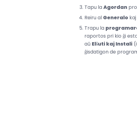
Tapu la
Agordan
pro
Reiru al
Generalo
kaj 
Trapu la
programaro
raportos pri kio ĝi est
aŭ
Elŝuti kaj Instali
(
ĝisdatigon de progra