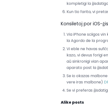
kompletigi la ĝisdatig
Kun tio farita, vi pret
Konsiletoj por iOS-ĝi
Via iPhone sciigos vin 
la Agordo de la progra
Vi eble ne havas sufiĉ
kazo, vi devus forigi 
aŭ sinkronigi vian apa
aparato post la ĝisdat
Se io okazas malbone k
vere iras malbone)
D
Se vi preferas ĝisdatig
Alike posts