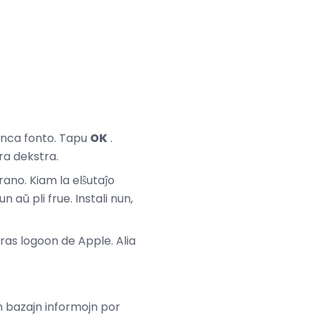
tenca fonto. Tapu
OK
.
ra dekstra.
ano. Kiam la elŝutaĵo
aŭ pli frue. Instali nun,
ras logoon de Apple. Alia
jn bazajn informojn por