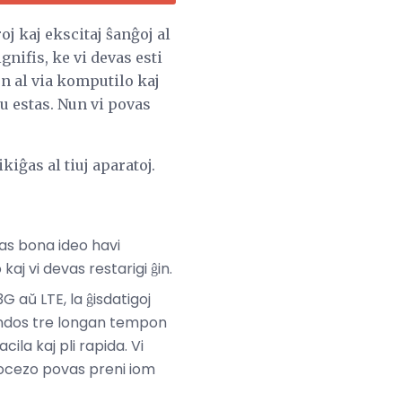
j kaj ekscitaj ŝanĝoj al
gnifis, ke vi devas esti
on al via komputilo kaj
lu estas. Nun vi povas
kiĝas al tiuj aparatoj.
as bona ideo havi
aj vi devas restarigi ĝin.
G aŭ LTE, la ĝisdatigoj
tendos tre longan tempon
ila kaj pli rapida. Vi
procezo povas preni iom