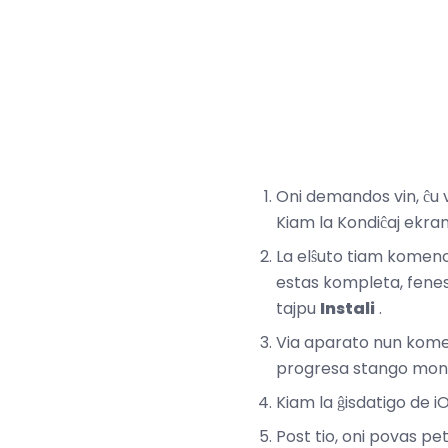
Oni demandos vin, ĉu v
Kiam la Kondiĉaj ekra
La elŝuto tiam komenc
estas kompleta, fenest
tajpu
Instali
.
Via aparato nun komenc
progresa stango montr
Kiam la ĝisdatigo de iO
Post tio, oni povas peti