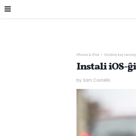
IPhone & iPod
Gvidiloj kaj Lerniloj
Instali iOS-ĝ
by Sam Costello