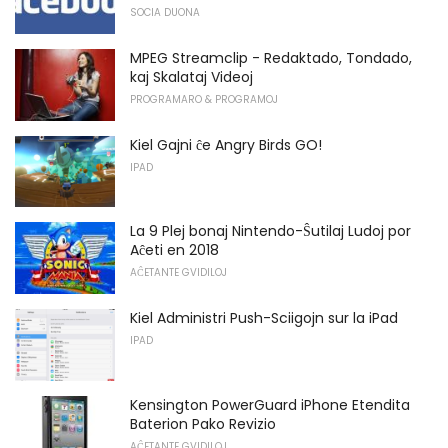
SOCIA DUONA
MPEG Streamclip - Redaktado, Tondado,
kaj Skalataj Videoj
PROGRAMARO & PROGRAMOJ
Kiel Gajni ĉe Angry Birds GO!
IPAD
La 9 Plej bonaj Nintendo-Ŝutilaj Ludoj por
Aĉeti en 2018
AĈETANTE GVIDILOJ
Kiel Administri Push-Sciigojn sur la iPad
IPAD
Kensington PowerGuard iPhone Etendita
Baterion Pako Revizio
AĈETANTE GVIDILOJ