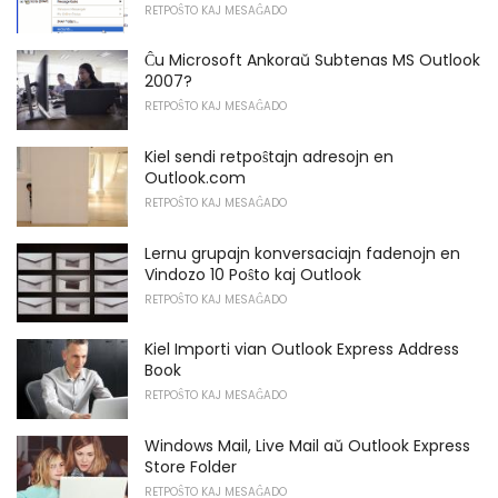
RETPOŜTO KAJ MESAĜADO
Ĉu Microsoft Ankoraŭ Subtenas MS Outlook
2007?
RETPOŜTO KAJ MESAĜADO
Kiel sendi retpoŝtajn adresojn en
Outlook.com
RETPOŜTO KAJ MESAĜADO
Lernu grupajn konversaciajn fadenojn en
Vindozo 10 Poŝto kaj Outlook
RETPOŜTO KAJ MESAĜADO
Kiel Importi vian Outlook Express Address
Book
RETPOŜTO KAJ MESAĜADO
Windows Mail, Live Mail aŭ Outlook Express
Store Folder
RETPOŜTO KAJ MESAĜADO