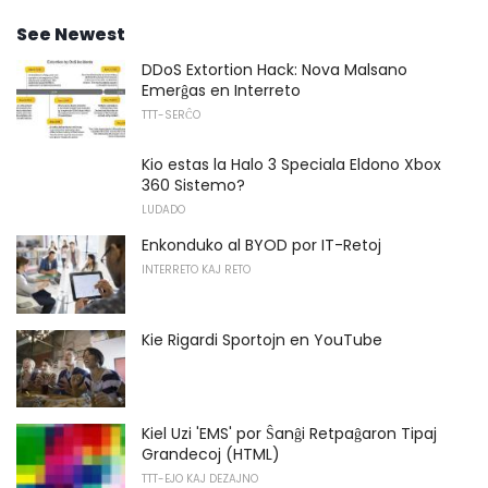
See Newest
DDoS Extortion Hack: Nova Malsano
Emerĝas en Interreto
TTT-SERĈO
Kio estas la Halo 3 Speciala Eldono Xbox
360 Sistemo?
LUDADO
Enkonduko al BYOD por IT-Retoj
INTERRETO KAJ RETO
Kie Rigardi Sportojn en YouTube
Kiel Uzi 'EMS' por Ŝanĝi Retpaĝaron Tipaj
Grandecoj (HTML)
TTT-EJO KAJ DEZAJNO