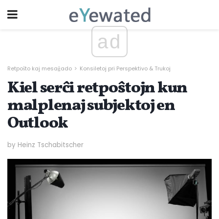
ad
Retpoŝto kaj mesaĝado
Konsiletoj pri Perspektivo & Trukoj
Kiel serĉi retpoŝtojn kun
malplenaj subjektoj en
Outlook
by Heinz Tschabitscher