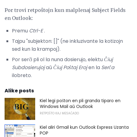
Por trovi retpoŝtojn kun malplenaj Subject Fields
en Outlook:
Premu
Ctrl-E
.
Tajpu "subjekton: []" (ne inkluzivante la kotizojn
sed kun la krampoj).
Por serĉi pli ol la nuna dosierujo, elektu
Ĉiuj
Subdosierujoj
aŭ
Ĉiuj Poŝtaj Eroj
en la
Serĉa
ilobreto.
Alike posts
Kiel legi poŝton en pli granda tiparo en
Windows Mail aŭ Outlook
RETPOŜTO KAJ MESAĜADO
Kiel aliri Gmail kun Outlook Express Uzanta
POP