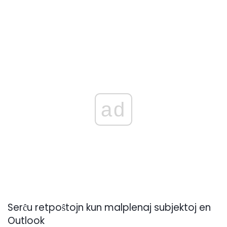
ad
Serĉu retpoŝtojn kun malplenaj subjektoj en
Outlook