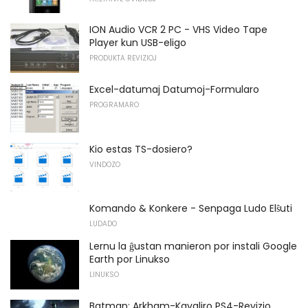
ION Audio VCR 2 PC - VHS Video Tape
Player kun USB-eligo
PRODUKTA REVIZIOJ
Excel-datumaj Datumoj-Formularo
PROGRAMARO
Kio estas TS-dosiero?
VINDOZO
Komando & Konkere - Senpaga Ludo Elŝuti
LUDADO
Lernu la ĝustan manieron por instali Google
Earth por Linukso
LINUKSO
Batman: Arkham-Kavaliro PS4-Revizio