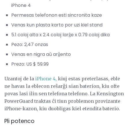
iPhone 4
Permesas telefonon esti sincronita kaze
Venas kun plasta karto por uzi kiel stand
5.1 coloj alta x 2.4 coloj larĝe x 0.79 coloj dika
Pezo: 2,47 onzas
Venas en nigra aŭ arĝento
Prezo: US $ 59.99
Uzantoj de la
iPhone 4,
kiuj estas preterlasas, eble
ne havas la eblecon reŝarĝi sian baterion, kiu ofte
povas lasi ilin sen telefona telefono. La Kensington
PowerGuard traktas ĉi tiun problemon provizante
iPhone-kazon, kiu duobligas kiel etendita baterio.
Pli potenco