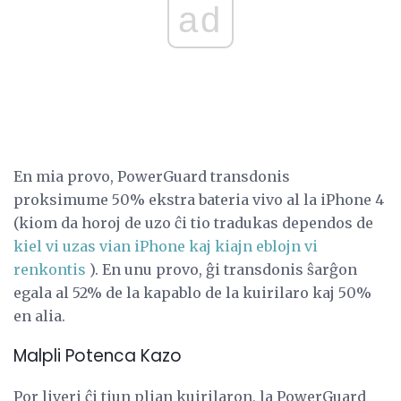
ad
En mia provo, PowerGuard transdonis
proksimume 50% ekstra bateria vivo al la iPhone 4
(kiom da horoj de uzo ĉi tio tradukas dependos de
kiel vi uzas vian iPhone kaj kiajn eblojn vi
renkontis
). En unu provo, ĝi transdonis ŝarĝon
egala al 52% de la kapablo de la kuirilaro kaj 50%
en alia.
Malpli Potenca Kazo
Por liveri ĉi tiun plian kuirilaron, la PowerGuard