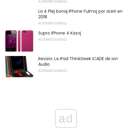
AĈETANTE GVIDILOJ
La 4 Plej bonaj iPhone Fulmoj por aĉeti en
2018
AĈETANTE GVIDILOJ
Supro iPhone 4 Kazoj
AĈETANTE GVIDILOJ
Revizio: La iPad ThinkGeek iCADE de Ion
Audio
AĈETANTE GVIDILOJ
ad