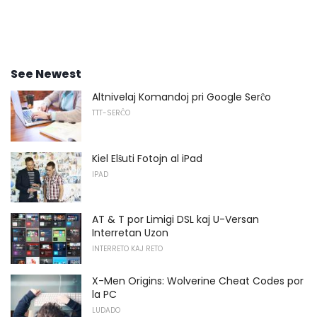
See Newest
Altnivelaj Komandoj pri Google Serĉo
TTT-SERĈO
Kiel Elŝuti Fotojn al iPad
IPAD
AT & T por Limigi DSL kaj U-Versan
Interretan Uzon
INTERRETO KAJ RETO
X-Men Origins: Wolverine Cheat Codes por
la PC
LUDADO