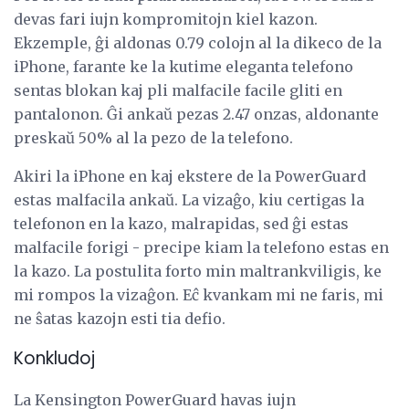
devas fari iujn kompromitojn kiel kazon.
Ekzemple, ĝi aldonas 0.79 colojn al la dikeco de la
iPhone, farante ke la kutime eleganta telefono
sentas blokan kaj pli malfacile facile gliti en
pantalonon. Ĝi ankaŭ pezas 2.47 onzas, aldonante
preskaŭ 50% al la pezo de la telefono.
Akiri la iPhone en kaj ekstere de la PowerGuard
estas malfacila ankaŭ. La vizaĝo, kiu certigas la
telefonon en la kazo, malrapidas, sed ĝi estas
malfacile forigi - precipe kiam la telefono estas en
la kazo. La postulita forto min maltrankviligis, ke
mi rompos la vizaĝon. Eĉ kvankam mi ne faris, mi
ne ŝatas kazojn esti tia defio.
Konkludoj
La Kensington PowerGuard havas iujn