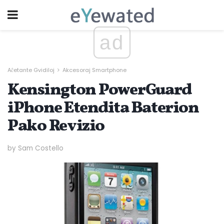
ad
Aĉetante Gvidiloj
Akcesoraj Smartphone
Kensington PowerGuard
iPhone Etendita Baterion
Pako Revizio
by Sam Costello