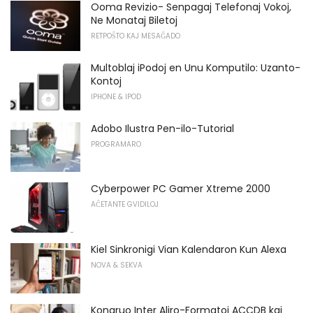
Ooma Revizio- Senpagaj Telefonaj Vokoj,
Ne Monataj Biletoj
RETPOŜTO KAJ MESAĜADO
Multoblaj iPodoj en Unu Komputilo: Uzanto-
Kontoj
IPHONE & IPOD
Adobo Ilustra Pen-ilo-Tutorial
PROGRAMARO
Cyberpower PC Gamer Xtreme 2000
AĈETANTE GVIDILOJ
Kiel Sinkronigi Vian Kalendaron Kun Alexa
NOVA & SEKVA
Kongruo Inter Aliro-Formatoj ACCDB kaj