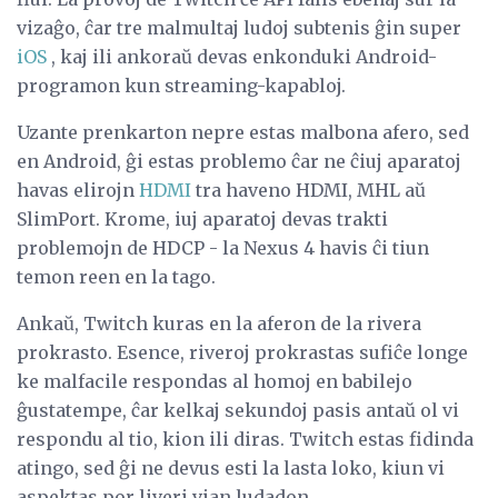
vizaĝo, ĉar tre malmultaj ludoj subtenis ĝin super
iOS
, kaj ili ankoraŭ devas enkonduki Android-
programon kun streaming-kapabloj.
Uzante prenkarton nepre estas malbona afero, sed
en Android, ĝi estas problemo ĉar ne ĉiuj aparatoj
havas elirojn
HDMI
tra haveno HDMI, MHL aŭ
SlimPort. Krome, iuj aparatoj devas trakti
problemojn de HDCP - la Nexus 4 havis ĉi tiun
temon reen en la tago.
Ankaŭ, Twitch kuras en la aferon de la rivera
prokrasto. Esence, riveroj prokrastas sufiĉe longe
ke malfacile respondas al homoj en babilejo
ĝustatempe, ĉar kelkaj sekundoj pasis antaŭ ol vi
respondu al tio, kion ili diras. Twitch estas fidinda
atingo, sed ĝi ne devus esti la lasta loko, kiun vi
aspektas por liveri vian ludadon.