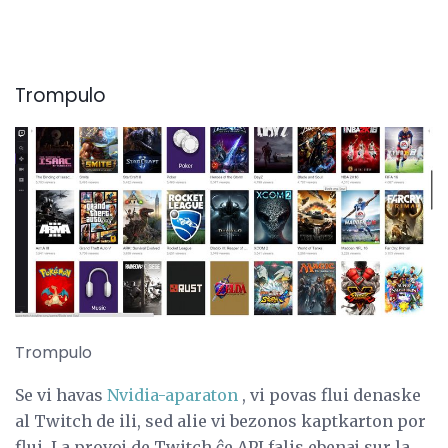
Trompulo
Trompulo
Se vi havas
Nvidia-aparaton
, vi povas flui denaske
al Twitch de ili, sed alie vi bezonos kaptkarton por
flui. La provoj de Twitch ĉe API falis ebenaj sur la