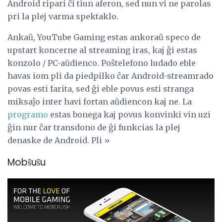
Android ripari ĉi tiun aferon, sed nun vi ne parolas
pri la plej varma spektaklo.
Ankaŭ, YouTube Gaming estas ankoraŭ speco de
upstart koncerne al streaming iras, kaj ĝi estas
konzolo / PC-aŭdienco. Poŝtelefono ludado eble
havas iom pli da piedpilko ĉar Android-streamrado
povas esti farita, sed ĝi eble povus esti stranga
miksaĵo inter havi fortan aŭdiencon kaj ne. La
programo
estas bonega kaj povus konvinki vin uzi
ĝin nur ĉar transdono de ĝi funkcias la plej
denaske de Android. Pli »
Mobŝuŝu