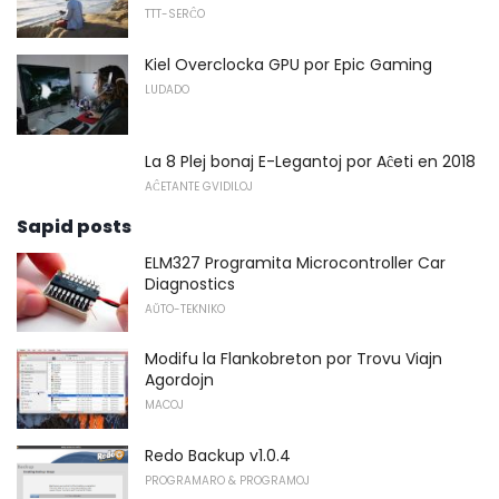
TTT-SERĈO
Kiel Overclocka GPU por Epic Gaming
LUDADO
La 8 Plej bonaj E-Legantoj por Aĉeti en 2018
AĈETANTE GVIDILOJ
Sapid posts
ELM327 Programita Microcontroller Car
Diagnostics
AŬTO-TEKNIKO
Modifu la Flankobreton por Trovu Viajn
Agordojn
MACOJ
Redo Backup v1.0.4
PROGRAMARO & PROGRAMOJ