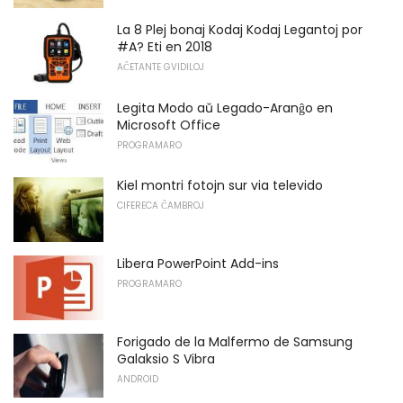
La 8 Plej bonaj Kodaj Kodaj Legantoj por
#A? Eti en 2018
AĈETANTE GVIDILOJ
Legita Modo aŭ Legado-Aranĝo en
Microsoft Office
PROGRAMARO
Kiel montri fotojn sur via televido
CIFERECA ĈAMBROJ
Libera PowerPoint Add-ins
PROGRAMARO
Forigado de la Malfermo de Samsung
Galaksio S Vibra
ANDROID