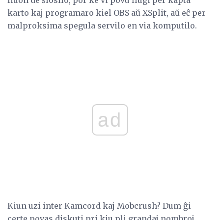
fluon de ŝlosilo, por ke vi povu flugi per kapta
karto kaj programaro kiel OBS aŭ XSplit, aŭ eĉ per
malproksima spegula servilo en via komputilo.
ad
Kiun uzi inter Kamcord kaj Mobcrush? Dum ĝi
certe povas diskuti pri kiu pli grandaj nombroj