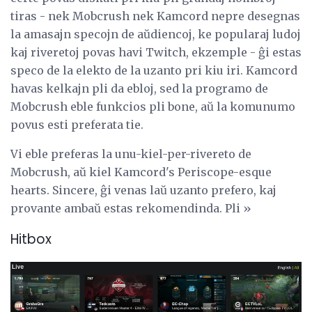
tiras - nek Mobcrush nek Kamcord nepre desegnas
la amasajn specojn de aŭdiencoj, ke popularaj ludoj
kaj riveretoj povas havi Twitch, ekzemple - ĝi estas
speco de la elekto de la uzanto pri kiu iri. Kamcord
havas kelkajn pli da ebloj, sed la programo de
Mobcrush eble funkcios pli bone, aŭ la komunumo
povus esti preferata tie.
Vi eble preferas la unu-kiel-per-rivereto de
Mobcrush, aŭ kiel Kamcord's Periscope-esque
hearts. Sincere, ĝi venas laŭ uzanto prefero, kaj
provante ambaŭ estas rekomendinda. Pli »
Hitbox