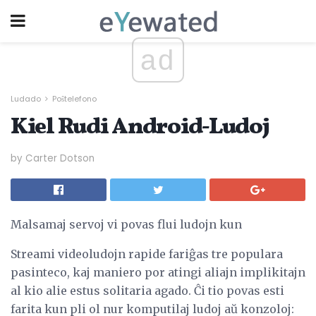
ad
Ludado
Poŝtelefono
Kiel Rudi Android-Ludoj
by Carter Dotson
Malsamaj servoj vi povas flui ludojn kun
Streami videoludojn rapide fariĝas tre populara
pasinteco, kaj maniero por atingi aliajn implikitajn
al kio alie estus solitaria agado. Ĉi tio povas esti
farita kun pli ol nur komputilaj ludoj aŭ konzoloj: