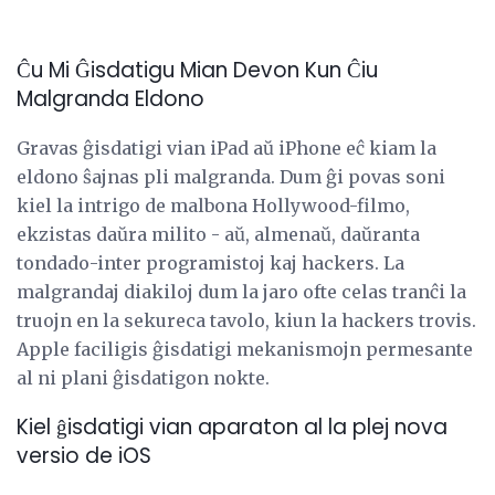
Ĉu Mi Ĝisdatigu Mian Devon Kun Ĉiu
Malgranda Eldono
Gravas ĝisdatigi vian iPad aŭ iPhone eĉ kiam la
eldono ŝajnas pli malgranda. Dum ĝi povas soni
kiel la intrigo de malbona Hollywood-filmo,
ekzistas daŭra milito - aŭ, almenaŭ, daŭranta
tondado-inter programistoj kaj hackers. La
malgrandaj diakiloj dum la jaro ofte celas tranĉi la
truojn en la sekureca tavolo, kiun la hackers trovis.
Apple faciligis ĝisdatigi mekanismojn permesante
al ni plani ĝisdatigon nokte.
Kiel ĝisdatigi vian aparaton al la plej nova
versio de iOS