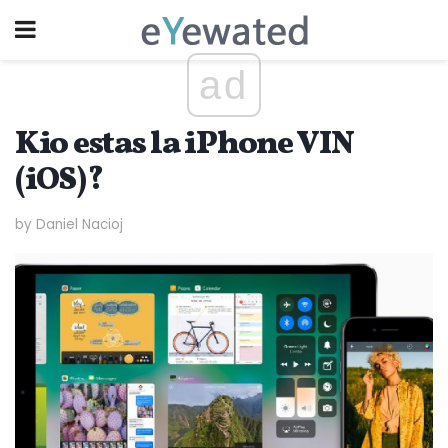
ad
Kio estas la iPhone VIN
(iOS)?
by Daniel Nacioj