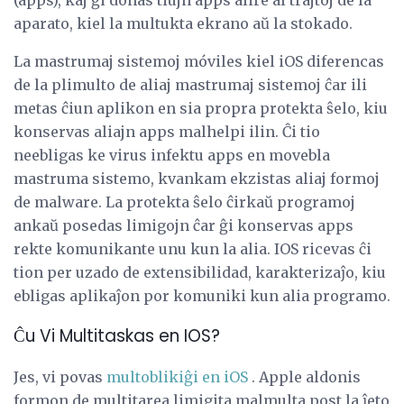
(apps), kaj ĝi donas tiujn apps alire al trajtoj de la
aparato, kiel la multukta ekrano aŭ la stokado.
La mastrumaj sistemoj móviles kiel iOS diferencas
de la plimulto de aliaj mastrumaj sistemoj ĉar ili
metas ĉiun aplikon en sia propra protekta ŝelo, kiu
konservas aliajn apps malhelpi ilin. Ĉi tio
neebligas ke virus infektu apps en movebla
mastruma sistemo, kvankam ekzistas aliaj formoj
de malware. La protekta ŝelo ĉirkaŭ programoj
ankaŭ posedas limigojn ĉar ĝi konservas apps
rekte komunikante unu kun la alia. IOS ricevas ĉi
tion per uzado de extensibilidad, karakterizaĵo, kiu
ebligas aplikaĵon por komuniki kun alia programo.
Ĉu Vi Multitaskas en IOS?
Jes, vi povas
multoblikiĝi en iOS
. Apple aldonis
formon de multitarea limigita malmulta post la ĵeto