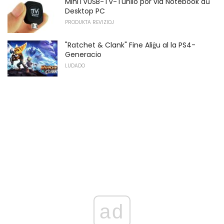
MiniTVUSB-TV-Tunilo por via Notebook aŭ
Desktop PC
PRODUKTA REVIZIOJ
"Ratchet & Clank" Fine Aliĝu al la PS4-
Generacio
LUDADO
ad