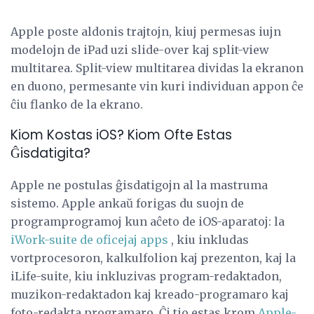
Apple poste aldonis trajtojn, kiuj permesas iujn
modelojn de iPad uzi slide-over kaj split-view
multitarea. Split-view multitarea dividas la ekranon
en duono, permesante vin kuri individuan appon ĉe
ĉiu flanko de la ekrano.
Kiom Kostas iOS? Kiom Ofte Estas
Ĝisdatigita?
Apple ne postulas ĝisdatigojn al la mastruma
sistemo. Apple ankaŭ forigas du suojn de
programprogramoj kun aĉeto de iOS-aparatoj: la
iWork-suite de oficejaj apps
, kiu inkludas
vortprocesoron, kalkulfolion kaj prezenton, kaj la
iLife-suite, kiu inkluzivas program-redaktadon,
muzikon-redaktadon kaj kreado-programaro kaj
foto-redakta programaro. Ĉi tio estas krom
Apple-