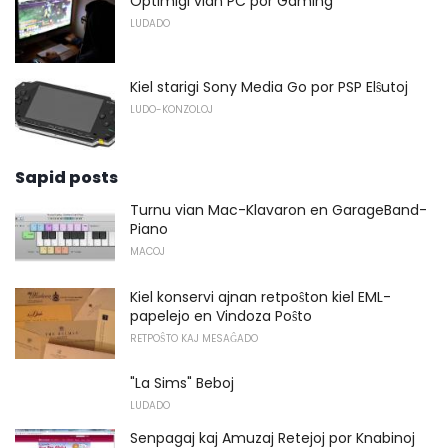
Optimigi vian PC por Gaming
LUDADO
Kiel starigi Sony Media Go por PSP Elŝutoj
LUDO-KONZOLOJ
Sapid posts
Turnu vian Mac-Klavaron en GarageBand-
Piano
MACOJ
Kiel konservi ajnan retpoŝton kiel EML-
papelejo en Vindoza Poŝto
RETPOŜTO KAJ MESAĜADO
"La Sims" Beboj
LUDADO
Senpagaj kaj Amuzaj Retejoj por Knabinoj