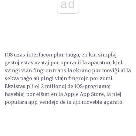
ad
IOS uzas interfacon plur-taŭga, en kiu simplaj
gestoj estas uzataj por operacii la aparaton, kiel
svingi vian fingron trans la ekrano por moviĝi al la
sekva paĝo aŭ pingi viajn fingrojn por zomi.
Ekzistas pli ol 2 milionoj de iOS-programoj
haveblaj por elŝuti en la Apple App Store, la plej
populara app-vendejo de iu ajn movebla aparato.