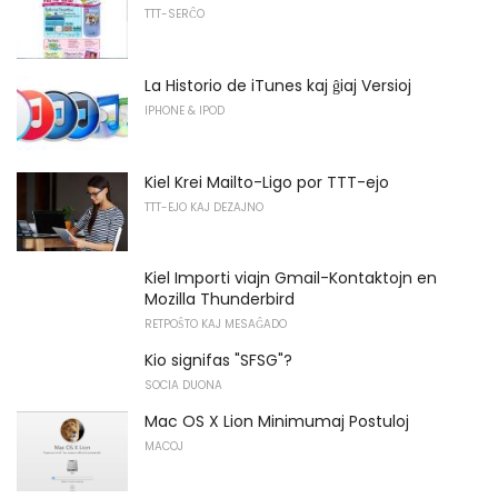
TTT-SERĈO
La Historio de iTunes kaj ĝiaj Versioj
IPHONE & IPOD
Kiel Krei Mailto-Ligo por TTT-ejo
TTT-EJO KAJ DEZAJNO
Kiel Importi viajn Gmail-Kontaktojn en
Mozilla Thunderbird
RETPOŜTO KAJ MESAĜADO
Kio signifas "SFSG"?
SOCIA DUONA
Mac OS X Lion Minimumaj Postuloj
MACOJ