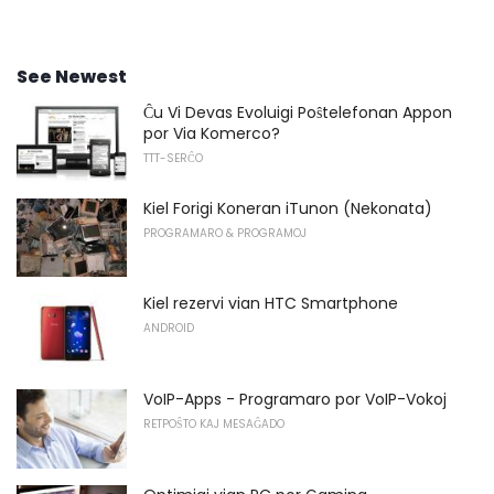
See Newest
Ĉu Vi Devas Evoluigi Poŝtelefonan Appon
por Via Komerco?
TTT-SERĈO
Kiel Forigi Koneran iTunon (Nekonata)
PROGRAMARO & PROGRAMOJ
Kiel rezervi vian HTC Smartphone
ANDROID
VoIP-Apps - Programaro por VoIP-Vokoj
RETPOŜTO KAJ MESAĜADO